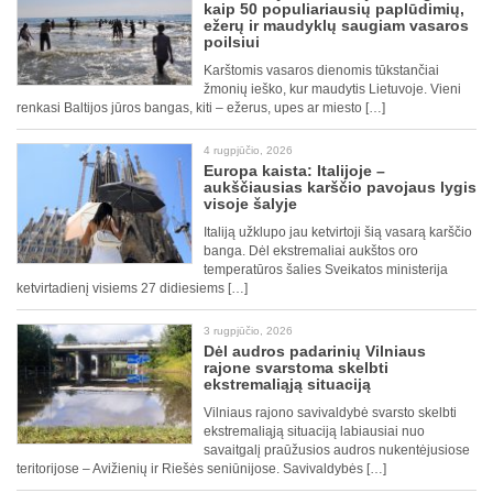
kaip 50 populiariausių paplūdimių,
ežerų ir maudyklų saugiam vasaros
poilsiui
Karštomis vasaros dienomis tūkstančiai
žmonių ieško, kur maudytis Lietuvoje. Vieni
renkasi Baltijos jūros bangas, kiti – ežerus, upes ar miesto […]
4 rugpjūčio, 2026
Europa kaista: Italijoje –
aukščiausias karščio pavojaus lygis
visoje šalyje
Italiją užklupo jau ketvirtoji šią vasarą karščio
banga. Dėl ekstremaliai aukštos oro
temperatūros šalies Sveikatos ministerija
ketvirtadienį visiems 27 didiesiems […]
3 rugpjūčio, 2026
Dėl audros padarinių Vilniaus
rajone svarstoma skelbti
ekstremaliąją situaciją
Vilniaus rajono savivaldybė svarsto skelbti
ekstremaliąją situaciją labiausiai nuo
savaitgalį praūžusios audros nukentėjusiose
teritorijose – Avižienių ir Riešės seniūnijose. Savivaldybės […]