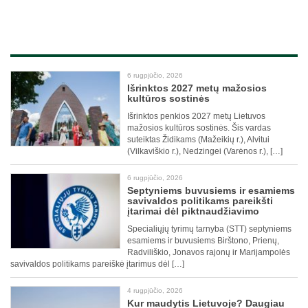
6 rugpjūčio, 2026
Išrinktos 2027 metų mažosios
kultūros sostinės
Išrinktos penkios 2027 metų Lietuvos
mažosios kultūros sostinės. Šis vardas
suteiktas Židikams (Mažeikių r.), Alvitui
(Vilkaviškio r.), Nedzingei (Varėnos r.), […]
6 rugpjūčio, 2026
Septyniems buvusiems ir esamiems
savivaldos politikams pareikšti
įtarimai dėl piktnaudžiavimo
Specialiųjų tyrimų tarnyba (STT) septyniems
esamiems ir buvusiems Birštono, Prienų,
Radviliškio, Jonavos rajonų ir Marijampolės
savivaldos politikams pareiškė įtarimus dėl […]
4 rugpjūčio, 2026
Kur maudytis Lietuvoje? Daugiau