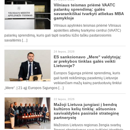
Vilniaus teismas priėmė VAATC
palankų sprendimą: galės
savarankiškai tvarkyti atliekas MBA
gamykloje
Vilniaus apylinkės teismas priėmė Vilniaus
apskrities atliekų tvarkymo centrui (VAATC)
palankų sprendimą, kuris gali tapti svarbiu lūžio tašku pastarosiomis
savaitėmis […]
24 liepos, 2026
ES sankcionavo „Mere“ valdytoją:
ar prekybos tinklas galės veikti
Lietuvoje?
Europos Sąjunga priėmė sprendimą, kuris
gali turėti reikšmingų pasekmių Lietuvoje
veikiančiam mažų kainų parduotuvių tinklui
„Mere“. Į 21-ąjį Europos Sąjungos […]
22 liepos, 2026
Mažoji Lietuva jungiasi į bendrą
kultūros kelių tinklą: aštuonios
savivaldybės pasirašė strateginę
partnerystę
Mažosios Lietuvos regionas žengia svarbų