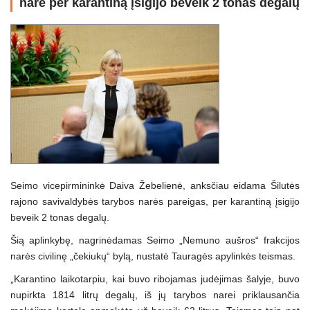
narė per karantiną įsigijo beveik 2 tonas degalų
Seimo vicepirmininkė Daiva Žebelienė, anksčiau eidama Šilutės
rajono savivaldybės tarybos narės pareigas, per karantiną įsigijo
beveik 2 tonas degalų.
Šią aplinkybę, nagrinėdamas Seimo „Nemuno aušros“ frakcijos
narės civilinę „čekiukų“ bylą, nustatė Tauragės apylinkės teismas.
„Karantino laikotarpiu, kai buvo ribojamas judėjimas šalyje, buvo
nupirkta 1814 litrų degalų, iš jų tarybos narei priklausančia