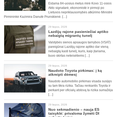
Eidama 84-uosius metus mirė Kovo 11-osios
Akto signatarė, ekonomistė ir pirmoji po
Lietuvos nepriklausomybės atkūrimo Ministrė
Pirmininkė Kazimira Danutė Prunskienė. […]
29 liepos, 2026
Lazdijų rajone pasieniečiai aptiko
nebaigtą migrantų tunelį
Valstybės sienos apsaugos tarnybos (VSAT)
pareigūnai Lazdijų rajone aptiko dar vieną
nebaigtą kasti tunelį, kuris, kaip įtariama,
buvo skirtas neteisėtiems […]
29 liepos, 2026
Naudoto Toyota pirkimas: į ką
atkreipti dėmesį
Naudoto automobilio pirkimas visada susijęs
su tam tikra rizika. Tačiau renkantis Toyota ir
perkant per oficialų atstovą ta rizika sumažėja
[…]
29 liepos, 2026
Nuo sekmadienio – nauja ES
taisyklė: privaloma žymėti DI