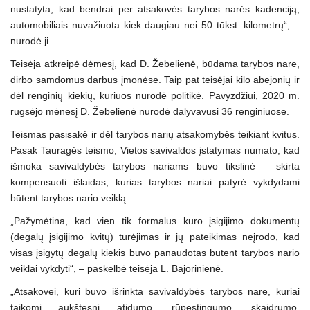
nustatyta, kad bendrai per atsakovės tarybos narės kadenciją,
automobiliais nuvažiuota kiek daugiau nei 50 tūkst. kilometrų“, –
nurodė ji.
Teisėja atkreipė dėmesį, kad D. Žebelienė, būdama tarybos nare,
dirbo samdomus darbus įmonėse. Taip pat teisėjai kilo abejonių ir
dėl renginių kiekių, kuriuos nurodė politikė. Pavyzdžiui, 2020 m.
rugsėjo mėnesį D. Žebelienė nurodė dalyvavusi 36 renginiuose.
Teismas pasisakė ir dėl tarybos narių atsakomybės teikiant kvitus.
Pasak Tauragės teismo, Vietos savivaldos įstatymas numato, kad
išmoka savivaldybės tarybos nariams buvo tikslinė – skirta
kompensuoti išlaidas, kurias tarybos nariai patyrė vykdydami
būtent tarybos nario veiklą.
„Pažymėtina, kad vien tik formalus kuro įsigijimo dokumentų
(degalų įsigijimo kvitų) turėjimas ir jų pateikimas neįrodo, kad
visas įsigytų degalų kiekis buvo panaudotas būtent tarybos nario
veiklai vykdyti“, – paskelbė teisėja L. Bajorinienė.
„Atsakovei, kuri buvo išrinkta savivaldybės tarybos nare, kuriai
taikomi aukštesni atidumo, rūpestingumo, skaidrumo,