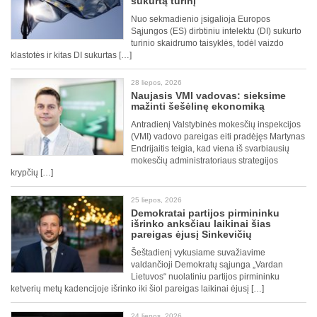
sukurtą turinį
Nuo sekmadienio įsigalioja Europos
Sąjungos (ES) dirbtiniu intelektu (DI) sukurto
turinio skaidrumo taisyklės, todėl vaizdo
klastotės ir kitas DI sukurtas […]
28 liepos, 2026
Naujasis VMI vadovas: sieksime
mažinti šešėlinę ekonomiką
Antradienį Valstybinės mokesčių inspekcijos
(VMI) vadovo pareigas eiti pradėjęs Martynas
Endrijaitis teigia, kad viena iš svarbiausių
mokesčių administratoriaus strategijos
krypčių […]
25 liepos, 2026
Demokratai partijos pirmininku
išrinko anksčiau laikinai šias
pareigas ėjusį Sinkevičių
Šeštadienį vykusiame suvažiavime
valdančioji Demokratų sąjunga „Vardan
Lietuvos“ nuolatiniu partijos pirmininku
ketverių metų kadencijoje išrinko iki šiol pareigas laikinai ėjusį […]
24 liepos, 2026