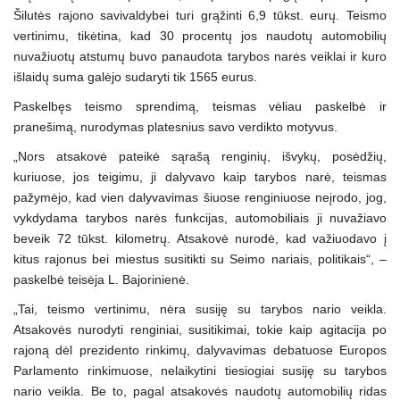
Šilutės rajono savivaldybei turi grąžinti 6,9 tūkst. eurų. Teismo
vertinimu, tikėtina, kad 30 procentų jos naudotų automobilių
nuvažiuotų atstumų buvo panaudota tarybos narės veiklai ir kuro
išlaidų suma galėjo sudaryti tik 1565 eurus.
Paskelbęs teismo sprendimą, teismas vėliau paskelbė ir
pranešimą, nurodymas platesnius savo verdikto motyvus.
„Nors atsakovė pateikė sąrašą renginių, išvykų, posėdžių,
kuriuose, jos teigimu, ji dalyvavo kaip tarybos narė, teismas
pažymėjo, kad vien dalyvavimas šiuose renginiuose neįrodo, jog,
vykdydama tarybos narės funkcijas, automobiliais ji nuvažiavo
beveik 72 tūkst. kilometrų. Atsakovė nurodė, kad važiuodavo į
kitus rajonus bei miestus susitikti su Seimo nariais, politikais“, –
paskelbė teisėja L. Bajorinienė.
„Tai, teismo vertinimu, nėra susiję su tarybos nario veikla.
Atsakovės nurodyti renginiai, susitikimai, tokie kaip agitacija po
rajoną dėl prezidento rinkimų, dalyvavimas debatuose Europos
Parlamento rinkimuose, nelaikytini tiesiogiai susiję su tarybos
nario veikla. Be to, pagal atsakovės naudotų automobilių ridas