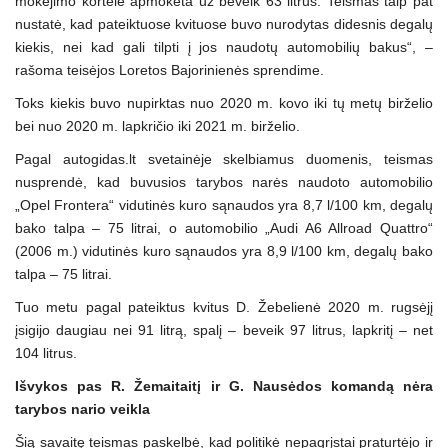
mokėjimo kortele apmokėta už beveik 63 litrus. Teismas taip pat
nustatė, kad pateiktuose kvituose buvo nurodytas didesnis degalų
kiekis, nei kad gali tilpti į jos naudotų automobilių bakus“, –
rašoma teisėjos Loretos Bajorinienės sprendime.
Toks kiekis buvo nupirktas nuo 2020 m. kovo iki tų metų birželio
bei nuo 2020 m. lapkričio iki 2021 m. birželio.
Pagal autogidas.lt svetainėje skelbiamus duomenis, teismas
nusprendė, kad buvusios tarybos narės naudoto automobilio
„Opel Frontera“ vidutinės kuro sąnaudos yra 8,7 l/100 km, degalų
bako talpa – 75 litrai, o automobilio „Audi A6 Allroad Quattro“
(2006 m.) vidutinės kuro sąnaudos yra 8,9 l/100 km, degalų bako
talpa – 75 litrai.
Tuo metu pagal pateiktus kvitus D. Žebelienė 2020 m. rugsėjį
įsigijo daugiau nei 91 litrą, spalį – beveik 97 litrus, lapkritį – net
104 litrus.
Išvykos pas R. Žemaitaitį ir G. Nausėdos komandą nėra
tarybos nario veikla
Šią savaitę teismas paskelbė, kad politikė nepagrįstai praturtėjo ir