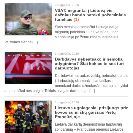
3 rugpjūčio, 2026
VSAT: migrantai į Lietuvą vis
dažniau bando patekti požeminiais
tuneliais
(1)
Šiais metais pasieniečiai fiksuoja naują
migrantų patekimo į Lietuvą būdą – per
sienos liniją po žeme kasamus tunelius.
Valstybės sienos […]
3 rugpjūčio, 2026
Darbdavys nebeatsako ir nemoka
atlyginimo? Štai kokias teises turi
darbuotojas
Darbdaviui nutraukus veiklą, nebeatsiliepiant
į darbuotojų skambučius ar laiškus ir
nemokant darbo užmokesčio, darbo santykiai
automatiškai nesibaigia. Tokiais atvejais darbuotojai […]
1 rugpjūčio, 2026
Lietuvos ugniagesiai prisijungs prie
kovos su miškų gaisrais Pietų
Prancūzijoje
Lietuva dar kartą demonstruoja tarptautinį
solidarumą – Prancūzijai priėmus Lietuvos