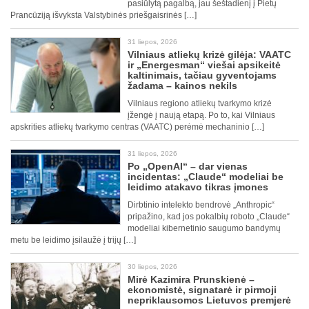
pasiūlytą pagalbą, jau šeštadienį į Pietų
Prancūziją išvyksta Valstybinės priešgaisrinės […]
31 liepos, 2026
Vilniaus atliekų krizė gilėja: VAATC
ir „Energesman“ viešai apsikeitė
kaltinimais, tačiau gyventojams
žadama – kainos nekils
Vilniaus regiono atliekų tvarkymo krizė
įžengė į naują etapą. Po to, kai Vilniaus
apskrities atliekų tvarkymo centras (VAATC) perėmė mechaninio […]
31 liepos, 2026
Po „OpenAI“ – dar vienas
incidentas: „Claude“ modeliai be
leidimo atakavo tikras įmones
Dirbtinio intelekto bendrovė „Anthropic“
pripažino, kad jos pokalbių roboto „Claude“
modeliai kibernetinio saugumo bandymų
metu be leidimo įsilaužė į trijų […]
30 liepos, 2026
Mirė Kazimira Prunskienė –
ekonomistė, signatarė ir pirmoji
nepriklausomos Lietuvos premjerė