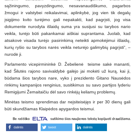
sąžiningumo, pavyzdingumo, nesavanaudiškumo, pagarbos
žmogui ir valstybei reikalavimai, aplinkybė, jog vien tik degalų
įsigijimo kvito turėjimo gali nepakakti, kad pagrįsti, jog visa
dokumente nurodyta išlaidų suma yra susijusi su tarybos nario
veikla, turėjo būti pakankamai aiškiai suprantama. Juolab, kad
atsakovė visada turėjo pasirinkimą neteikti apmokėjimui išlaidų,
kurių ryšio su tarybos narės veikla neturėjo galimybių pagrįsti“, –
nurodė ji.
Parlamento vicepirmininkė D. Žebelienė teisme sakė mananti,
kad Šilutės rajono savivaldybė galėjo jai mokėti už kurą, kai ji,
būdama šios tarybos nare, vyko į prezidento Gitano Nausėdos
rinkimų kampanijos renginius, susitikimus su savo partijos lyderiu
Remigijumi Žemaitaičiu dėl savo rinkėjų keliamų problemų.
Minėtas teismo sprendimas dar neįsiteisėjęs ir per 30 dienų gali
būti skundžiamas Klaipėdos apygardos teismui.
dalintis
tweet
dalintis