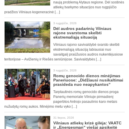
naują problemą Alytaus regione. Dėl sostinės
atliekų tvarkymo situacijos nuo rugpjūčio
pradžios Vilniaus kogeneracinė […]
3 rugpjūčio, 2026
Dėl audros padarinių Vilniaus
rajone svarstoma skelbti
ekstremaliąją situaciją
Vilniaus rajono savivaldybė svarsto skelbti
ekstremaliąją situaciją labiausiai nuo
savaitgalį praūžusios audros nukentėjusiose
teritorijose – Avižienių ir Riešės seniūnijose. Savivaldybės […]
3 rugpjūčio, 2026
Romų genocido dienos minėjimas
Paneriuose: „Didžiausi nusikaltimai
prasideda nuo neapykantos“
Tarptautinės romų genocido dienos proga
Panerių memoriale Vilniuje pirmadienį
pagerbtos Antrojo pasaulinio karo metais
nužudytų romų aukos. Minėjimo metu vyko […]
31 liepos, 2026
Vilniaus atliekų krizė gilėja: VAATC
ir „Energesman“ viešai apsikeitė