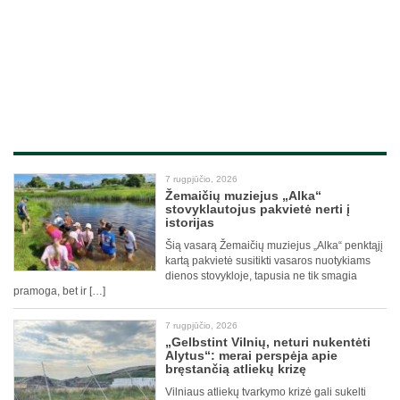
7 rugpjūčio, 2026
Žemaičių muziejus „Alka“
stovyklautojus pakvietė nerti į
istorijas
Šią vasarą Žemaičių muziejus „Alka“ penktąjį
kartą pakvietė susitikti vasaros nuotykiams
dienos stovykloje, tapusia ne tik smagia
pramoga, bet ir […]
7 rugpjūčio, 2026
„Gelbstint Vilnių, neturi nukentėti
Alytus“: merai perspėja apie
bręstančią atliekų krizę
Vilniaus atliekų tvarkymo krizė gali sukelti