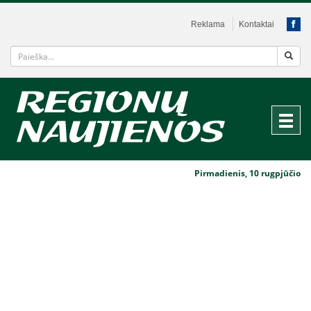
Reklama
Kontaktai
Pirmadienis, 10 rugpjūčio