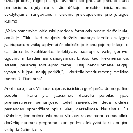
užbaigti laiku, rugsėjo 1-ąją atveriant šio gražaus pastato duris
pirmiesiems ugdytiniams. Jis dėkojo projekto iniciatoriams,
vykdytojams, rangovams ir visiems prisidėjusiems prie įstaigos
kūrimo.
„Vaiko asmenybė labiausiai pradeda formuotis būtent darželinukų
amžiuje. Tikiu, kad naujasis darželis sudarys idealias sąlygas
įvairiapusiam vaikų ugdymui šiuolaikiškoje ir saugioje aplinkoje, o
čia dirbantis kvalifikuotas kolektyvas pasirūpins vaikų gerove,
ugdymu ir kasdieniais džiaugsmais. Linkiu, kad kiekvienas čia
atrastų palankią tobulėjimo terpę, Jūsų bendruomenė augtų,
vystytųsi ir įgytų naujų patirčių“, – darželio bendruomenę sveikino
meras R. Duchnevič.
Anot mero, nors Vilniaus rajonas išsiskiria gerėjančia demografine
padėtimi, kartu yra jaučiamas darželių poreikis ypač
priemiestinėse seniūnijose, todėl savivaldybė deda dideles
pastangas sprendžiant opius vietų darželiuose klausimus. Jis
užsiminė, kad artimiausiu metu Vilniaus rajone startuos modulinių
darželių nuomos programa, kuri padės efektyviai kurti daugiau
vietų darželinukams.