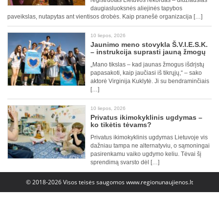
registruotas Lietuvos rekordas – didžiausias
daugiasluoksnės aliejinės tapybos
paveikslas, nutapytas ant vientisos drobės. Kaip pranešė organizacija […]
10 liepos, 2026
Jaunimo meno stovykla Š.V.I.E.S.K.
– instrukcija suprasti jauną žmogų
„Mano tikslas – kad jaunas žmogus išdrįstų
papasakoti, kaip jaučiasi iš tikrųjų,“ – sako
aktorė Virginija Kuklytė. Ji su bendraminčiais
[…]
10 liepos, 2026
Privatus ikimokyklinis ugdymas –
ko tikėtis tėvams?
Privatus ikimokyklinis ugdymas Lietuvoje vis
dažniau tampa ne alternatyviu, o sąmoningai
pasirenkamu vaiko ugdymo keliu. Tėvai šį
sprendimą svarsto dėl […]
© 2018-2026 Visos teisės saugomos
www.regionunaujienos.lt