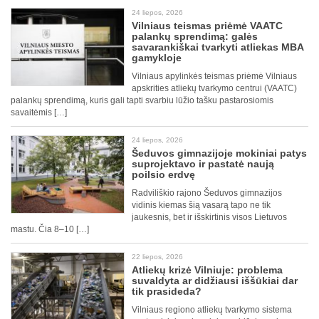
24 liepos, 2026
Vilniaus teismas priėmė VAATC
palankų sprendimą: galės
savarankiškai tvarkyti atliekas MBA
gamykloje
Vilniaus apylinkės teismas priėmė Vilniaus
apskrities atliekų tvarkymo centrui (VAATC)
palankų sprendimą, kuris gali tapti svarbiu lūžio tašku pastarosiomis
savaitėmis […]
24 liepos, 2026
Šeduvos gimnazijoje mokiniai patys
suprojektavo ir pastatė naują
poilsio erdvę
Radviliškio rajono Šeduvos gimnazijos
vidinis kiemas šią vasarą tapo ne tik
jaukesnis, bet ir išskirtinis visos Lietuvos
mastu. Čia 8–10 […]
22 liepos, 2026
Atliekų krizė Vilniuje: problema
suvaldyta ar didžiausi iššūkiai dar
tik prasideda?
Vilniaus regiono atliekų tvarkymo sistema