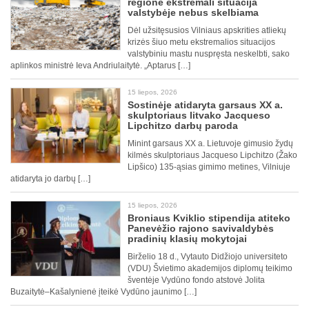
regione ekstremali situacija
valstybėje nebus skelbiama
Dėl užsitęsusios Vilniaus apskrities atliekų
krizės šiuo metu ekstremalios situacijos
valstybiniu mastu nuspręsta neskelbti, sako
aplinkos ministrė Ieva Andriulaitytė. „Aptarus […]
15 liepos, 2026
Sostinėje atidaryta garsaus XX a.
skulptoriaus litvako Jacqueso
Lipchitzo darbų paroda
Minint garsaus XX a. Lietuvoje gimusio žydų
kilmės skulptoriaus Jacqueso Lipchitzo (Žako
Lipšico) 135-ąsias gimimo metines, Vilniuje
atidaryta jo darbų […]
15 liepos, 2026
Broniaus Kviklio stipendija atiteko
Panevėžio rajono savivaldybės
pradinių klasių mokytojai
Birželio 18 d., Vytauto Didžiojo universiteto
(VDU) Švietimo akademijos diplomų teikimo
šventėje Vydūno fondo atstovė Jolita
Buzaitytė–Kašalynienė įteikė Vydūno jaunimo […]