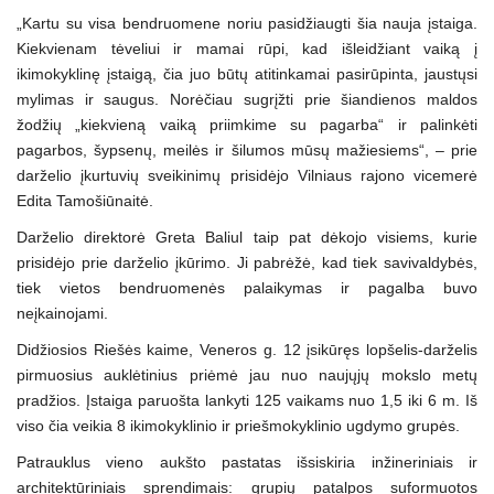
„Kartu su visa bendruomene noriu pasidžiaugti šia nauja įstaiga.
Kiekvienam tėveliui ir mamai rūpi, kad išleidžiant vaiką į
ikimokyklinę įstaigą, čia juo būtų atitinkamai pasirūpinta, jaustųsi
mylimas ir saugus. Norėčiau sugrįžti prie šiandienos maldos
žodžių „kiekvieną vaiką priimkime su pagarba“ ir palinkėti
pagarbos, šypsenų, meilės ir šilumos mūsų mažiesiems“, – prie
darželio įkurtuvių sveikinimų prisidėjo Vilniaus rajono vicemerė
Edita Tamošiūnaitė.
Darželio direktorė Greta Baliul taip pat dėkojo visiems, kurie
prisidėjo prie darželio įkūrimo. Ji pabrėžė, kad tiek savivaldybės,
tiek vietos bendruomenės palaikymas ir pagalba buvo
neįkainojami.
Didžiosios Riešės kaime, Veneros g. 12 įsikūręs lopšelis-darželis
pirmuosius auklėtinius priėmė jau nuo naujųjų mokslo metų
pradžios. Įstaiga paruošta lankyti 125 vaikams nuo 1,5 iki 6 m. Iš
viso čia veikia 8 ikimokyklinio ir priešmokyklinio ugdymo grupės.
Patrauklus vieno aukšto pastatas išsiskiria inžineriniais ir
architektūriniais sprendimais: grupių patalpos suformuotos