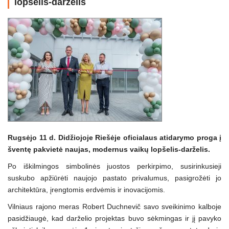
lopšelis-darželis
Rugsėjo 11 d. Didžiojoje Riešėje oficialaus atidarymo proga į
šventę pakvietė naujas, modernus vaikų lopšelis-darželis.
Po iškilmingos simbolinės juostos perkirpimo, susirinkusieji
suskubo apžiūrėti naujojo pastato privalumus, pasigrožėti jo
architektūra, įrengtomis erdvėmis ir inovacijomis.
Vilniaus rajono meras Robert Duchnevič savo sveikinimo kalboje
pasidžiaugė, kad darželio projektas buvo sėkmingas ir jį pavyko