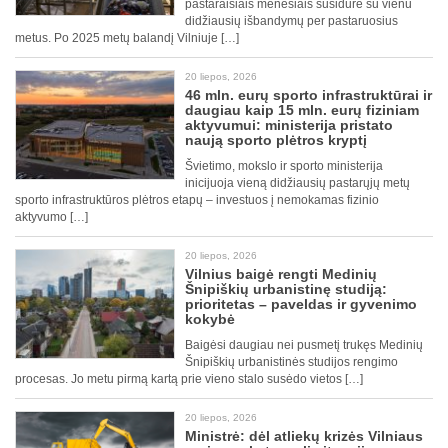
pastaraisiais mėnesiais susidūrė su vienu
didžiausių išbandymų per pastaruosius
metus. Po 2025 metų balandį Vilniuje […]
20 liepos, 2026
46 mln. eurų sporto infrastruktūrai ir
daugiau kaip 15 mln. eurų fiziniam
aktyvumui: ministerija pristato
naują sporto plėtros kryptį
Švietimo, mokslo ir sporto ministerija
inicijuoja vieną didžiausių pastarųjų metų
sporto infrastruktūros plėtros etapų – investuos į nemokamas fizinio
aktyvumo […]
20 liepos, 2026
Vilnius baigė rengti Medinių
Šnipiškių urbanistinę studiją:
prioritetas – paveldas ir gyvenimo
kokybė
Baigėsi daugiau nei pusmetį trukęs Medinių
Šnipiškių urbanistinės studijos rengimo
procesas. Jo metu pirmą kartą prie vieno stalo susėdo vietos […]
20 liepos, 2026
Ministrė: dėl atliekų krizės Vilniaus