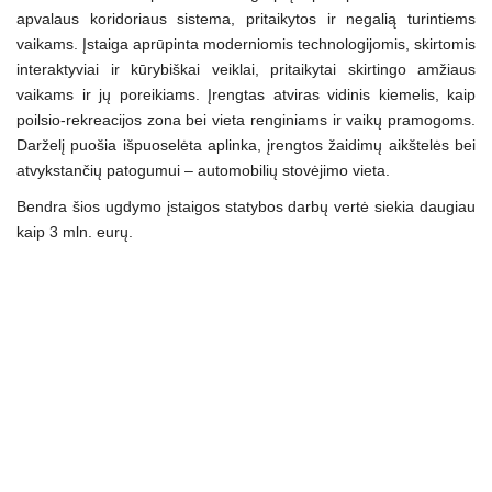
apvalaus koridoriaus sistema, pritaikytos ir negalią turintiems
vaikams. Įstaiga aprūpinta moderniomis technologijomis, skirtomis
interaktyviai ir kūrybiškai veiklai, pritaikytai skirtingo amžiaus
vaikams ir jų poreikiams. Įrengtas atviras vidinis kiemelis, kaip
poilsio-rekreacijos zona bei vieta renginiams ir vaikų pramogoms.
Darželį puošia išpuoselėta aplinka, įrengtos žaidimų aikštelės bei
atvykstančių patogumui – automobilių stovėjimo vieta.
Bendra šios ugdymo įstaigos statybos darbų vertė siekia daugiau
kaip 3 mln. eurų.