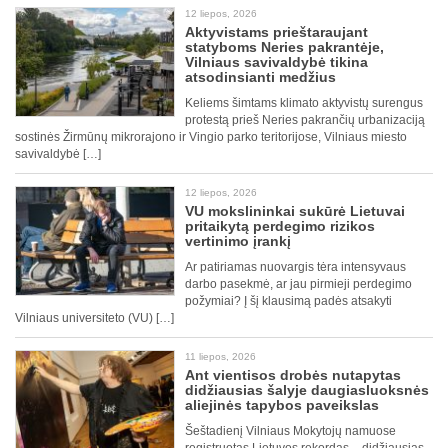
12 liepos, 2026
Aktyvistams prieštaraujant
statyboms Neries pakrantėje,
Vilniaus savivaldybė tikina
atsodinsianti medžius
Keliems šimtams klimato aktyvistų surengus
protestą prieš Neries pakrančių urbanizaciją
sostinės Žirmūnų mikrorajono ir Vingio parko teritorijose, Vilniaus miesto
savivaldybė […]
12 liepos, 2026
VU mokslininkai sukūrė Lietuvai
pritaikytą perdegimo rizikos
vertinimo įrankį
Ar patiriamas nuovargis tėra intensyvaus
darbo pasekmė, ar jau pirmieji perdegimo
požymiai? Į šį klausimą padės atsakyti
Vilniaus universiteto (VU) […]
11 liepos, 2026
Ant vientisos drobės nutapytas
didžiausias šalyje daugiasluoksnės
aliejinės tapybos paveikslas
Šeštadienį Vilniaus Mokytojų namuose