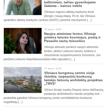
kaltinimais, tačiau gyventojams
žadama – kainos nekils
Vilniaus regiono atliekų tvarkymo krizė
įžengė į naują etapą. Po to, kai Vilniaus
apskrities atliekų tvarkymo centras (VAATC) perėmė mechaninio […]
29 liepos, 2026
Naujos atminimo lentos Vilniuje
primins laisvės kovotojus, poetą ir
Pasaulio tautų teisuolius
Vilniuje atsirado penkios naujos atminimo
lentos, skirtos Lietuvos laisvei, kultūrai ir
visuomenei nusipelniusiems žmonėms. Jos
įamžina Lietuvos Nepriklausomybės Akto signataro […]
27 liepos, 2026
Vilniaus kongresų centro vizija
išrinkta: tarptautinį konkursą
laimėjo lietuvių architektų projektas
„TRYS“
Vilnius žengė svarbų žingsnį vieno didžiausių
pastarojo dešimtmečio miesto projektų link –
paskelbta galutinė Vilniaus kongresų centro architektūrinio konkurso
nugalėtojų […]