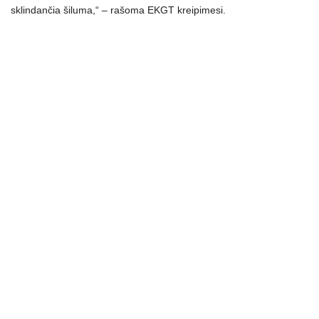
sklindančia šiluma,“ – rašoma EKGT kreipimesi.