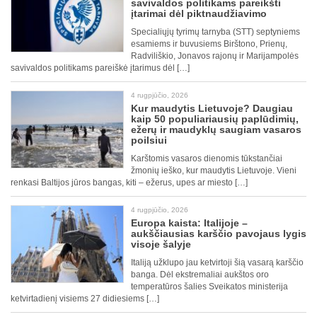
savivaldos politikams pareikšti
įtarimai dėl piktnaudžiavimo
Specialiųjų tyrimų tarnyba (STT) septyniems
esamiems ir buvusiems Birštono, Prienų,
Radviliškio, Jonavos rajonų ir Marijampolės
savivaldos politikams pareiškė įtarimus dėl […]
4 rugpjūčio, 2026
Kur maudytis Lietuvoje? Daugiau
kaip 50 populiariausių paplūdimių,
ežerų ir maudyklų saugiam vasaros
poilsiui
Karštomis vasaros dienomis tūkstančiai
žmonių ieško, kur maudytis Lietuvoje. Vieni
renkasi Baltijos jūros bangas, kiti – ežerus, upes ar miesto […]
4 rugpjūčio, 2026
Europa kaista: Italijoje –
aukščiausias karščio pavojaus lygis
visoje šalyje
Italiją užklupo jau ketvirtoji šią vasarą karščio
banga. Dėl ekstremaliai aukštos oro
temperatūros šalies Sveikatos ministerija
ketvirtadienį visiems 27 didiesiems […]