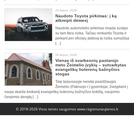
29 liepos, 2026
Naudoto Toyota pirkimas: į ką
atkreipti dėmesį
Naudoto automobilio pirkimas visada susijęs
su tam tikra rizika. Tačiau renkantis Toyota ir
perkant per oficialų atstovą ta rizika sumažėja
[…]
29 liepos, 2026
Vienas iš svarbesnių pastarojo
meto Žeimelio įvykių – sutvarkytas
evangelikų liuteronų bažnyčios
stogas
Taip tarpusavyje neretai pasidžiaugia
Žeimelio (Pakruojo r.) gyventojai, žvelgdami į
nauja skarda tviskantį evangelikų liuteronų bažnyčios bokštą, naujomis
čerpėmis dengtą […]
© 2018-2026 Visos teisės saugomos
www.regionunaujienos.lt