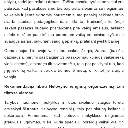
dalykų, todėl jas reikėtų drausti. Tačiau pasakų tyrėjai ne veltui yra
pabrėžę, kad pasakose smurtas paprastai siejamas su neigiamais
veikėjais ir jiems skirtomis bausmėmis, tad pasakų sekimas buvo
svarbi liaudies pedagogikos dalis. Be to, tradicinėje kultūroje
sekant pasakas būdavo prisitaikoma prie vaikų amžiaus, teikiant
didelę reikšmę pasitikėjimu paremtam vaikų emociniam ryšiui su
suaugusiaisiais, sukuriant saugią aplinką, pratinant įveikti baimę.
Gana naujas Lietuvoje vaikų tautosakos šiurpių žanras (baisūs,
dažniausiai mirtimi pasibaigiantys pasakojimai, kuriuos vaikai seka
vieni kitiems), atsiradęs tik sovietmečiu, taip pat pasižymi tuo, kad
į jų sekimą vaikai įsitraukia tik nuo 6 metų, o iki tol jie šiurpių
vengia.
Rekomendacija riboti Helovyno renginių organizavimą tam
tikrose vietose
Tarybos nuomone, mokyklos ir kitos švietimo įstaigos turėtų
atsisakyti šiurpaus Helovyno renginių, taip pat siaubą keliančių
dekoracijų. Primenama, kad Lietuvos mokyklose diegiamas
įtraukusis ugdymas, o kai kurie specialių poreikių vaikai yra itin