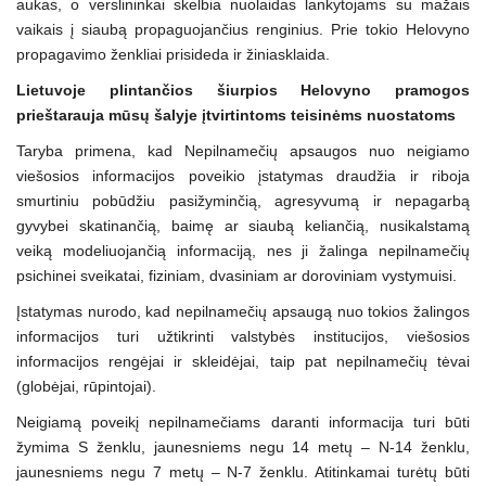
aukas, o verslininkai skelbia nuolaidas lankytojams su mažais
vaikais į siaubą propaguojančius renginius. Prie tokio Helovyno
propagavimo ženkliai prisideda ir žiniasklaida.
Lietuvoje plintančios šiurpios Helovyno pramogos
prieštarauja mūsų šalyje įtvirtintoms teisinėms nuostatoms
Taryba primena, kad Nepilnamečių apsaugos nuo neigiamo
viešosios informacijos poveikio įstatymas draudžia ir riboja
smurtiniu pobūdžiu pasižyminčią, agresyvumą ir nepagarbą
gyvybei skatinančią, baimę ar siaubą keliančią, nusikalstamą
veiką modeliuojančią informaciją, nes ji žalinga nepilnamečių
psichinei sveikatai, fiziniam, dvasiniam ar doroviniam vystymuisi.
Įstatymas nurodo, kad nepilnamečių apsaugą nuo tokios žalingos
informacijos turi užtikrinti valstybės institucijos, viešosios
informacijos rengėjai ir skleidėjai, taip pat nepilnamečių tėvai
(globėjai, rūpintojai).
Neigiamą poveikį nepilnamečiams daranti informacija turi būti
žymima S ženklu, jaunesniems negu 14 metų – N-14 ženklu,
jaunesniems negu 7 metų – N-7 ženklu. Atitinkamai turėtų būti