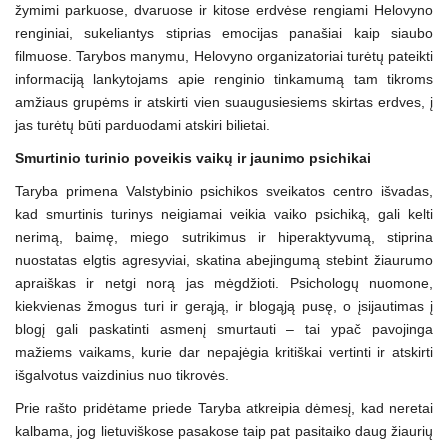
žymimi parkuose, dvaruose ir kitose erdvėse rengiami Helovyno
renginiai, sukeliantys stiprias emocijas panašiai kaip siaubo
filmuose. Tarybos manymu, Helovyno organizatoriai turėtų pateikti
informaciją lankytojams apie renginio tinkamumą tam tikroms
amžiaus grupėms ir atskirti vien suaugusiesiems skirtas erdves, į
jas turėtų būti parduodami atskiri bilietai.
Smurtinio turinio poveikis vaikų ir jaunimo psichikai
Taryba primena Valstybinio psichikos sveikatos centro išvadas,
kad smurtinis turinys neigiamai veikia vaiko psichiką, gali kelti
nerimą, baimę, miego sutrikimus ir hiperaktyvumą, stiprina
nuostatas elgtis agresyviai, skatina abejingumą stebint žiaurumo
apraiškas ir netgi norą jas mėgdžioti. Psichologų nuomone,
kiekvienas žmogus turi ir gerąją, ir blogąją pusę, o įsijautimas į
blogį gali paskatinti asmenį smurtauti – tai ypač pavojinga
mažiems vaikams, kurie dar nepajėgia kritiškai vertinti ir atskirti
išgalvotus vaizdinius nuo tikrovės.
Prie rašto pridėtame priede Taryba atkreipia dėmesį, kad neretai
kalbama, jog lietuviškose pasakose taip pat pasitaiko daug žiaurių