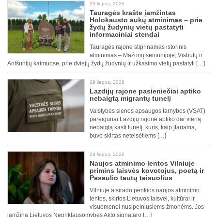
29 liepos, 2026
Tauragės krašte įamžintas
Holokausto aukų atminimas – prie
žydų žudynių vietų pastatyti
informaciniai stendai
Tauragės rajone stiprinamas istorinis
atminimas – Mažonų seniūnijoje, Visbutų ir
Antšunijų kaimuose, prie dviejų žydų žudynių ir užkasimo vietų pastatyti […]
29 liepos, 2026
Lazdijų rajone pasieniečiai aptiko
nebaigtą migrantų tunelį
Valstybės sienos apsaugos tarnybos (VSAT)
pareigūnai Lazdijų rajone aptiko dar vieną
nebaigtą kasti tunelį, kuris, kaip įtariama,
buvo skirtas neteisėtiems […]
29 liepos, 2026
Naujos atminimo lentos Vilniuje
primins laisvės kovotojus, poetą ir
Pasaulio tautų teisuolius
Vilniuje atsirado penkios naujos atminimo
lentos, skirtos Lietuvos laisvei, kultūrai ir
visuomenei nusipelniusiems žmonėms. Jos
įamžina Lietuvos Nepriklausomybės Akto signataro […]