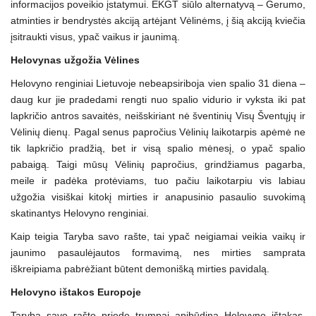
informacijos poveikio įstatymui. EKGT siūlo alternatyvą – Gerumo,
atminties ir bendrystės akciją artėjant Vėlinėms, į šią akciją kviečia
įsitraukti visus, ypač vaikus ir jaunimą.
Helovynas užgožia Vėlines
Helovyno renginiai Lietuvoje nebeapsiriboja vien spalio 31 diena –
daug kur jie pradedami rengti nuo spalio vidurio ir vyksta iki pat
lapkričio antros savaitės, neišskiriant nė šventinių Visų Šventųjų ir
Vėlinių dienų. Pagal senus papročius Vėlinių laikotarpis apėmė ne
tik lapkričio pradžią, bet ir visą spalio mėnesį, o ypač spalio
pabaigą. Taigi mūsų Vėlinių papročius, grindžiamus pagarba,
meile ir padėka protėviams, tuo pačiu laikotarpiu vis labiau
užgožia visiškai kitokį mirties ir anapusinio pasaulio suvokimą
skatinantys Helovyno renginiai.
Kaip teigia Taryba savo rašte, tai ypač neigiamai veikia vaikų ir
jaunimo pasaulėjautos formavimą, nes mirties samprata
iškreipiama pabrėžiant būtent demonišką mirties pavidalą.
Helovyno ištakos Europoje
Taryba savo rašto priede trumpai apibūdina Helovyno ištakas,