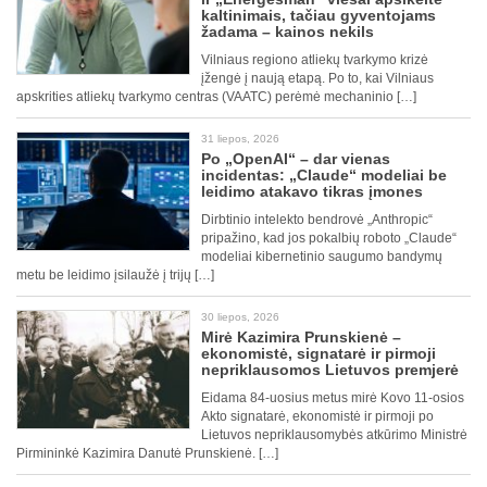
kaltinimais, tačiau gyventojams
žadama – kainos nekils
Vilniaus regiono atliekų tvarkymo krizė
įžengė į naują etapą. Po to, kai Vilniaus
apskrities atliekų tvarkymo centras (VAATC) perėmė mechaninio […]
31 liepos, 2026
Po „OpenAI“ – dar vienas
incidentas: „Claude“ modeliai be
leidimo atakavo tikras įmones
Dirbtinio intelekto bendrovė „Anthropic“
pripažino, kad jos pokalbių roboto „Claude“
modeliai kibernetinio saugumo bandymų
metu be leidimo įsilaužė į trijų […]
30 liepos, 2026
Mirė Kazimira Prunskienė –
ekonomistė, signatarė ir pirmoji
nepriklausomos Lietuvos premjerė
Eidama 84-uosius metus mirė Kovo 11-osios
Akto signatarė, ekonomistė ir pirmoji po
Lietuvos nepriklausomybės atkūrimo Ministrė
Pirmininkė Kazimira Danutė Prunskienė. […]