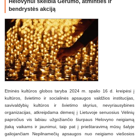
Helovynui skelbia Gerumo, atminties ir
bendrystės akciją
Etninės kultūros globos taryba 2024 m. spalio 16 d. kreipėsi į
kultūros, švietimo ir socialinės apsaugos valdžios institucijas,
savivaldybių kultūros ir švietimo skyrius, nevyriausybines
organizacijas, atkreipdama dėmesį į Lietuvoje senuosius Vėlinių
papročius vis labiau užgožiančio šiurpaus Helovyno neigiamą
įtaką vaikams ir jaunimui, taip pat į prieštaravimą mūsų šalyje
galiojančiam Nepilnamečių apsaugos nuo neigiamo viešosios