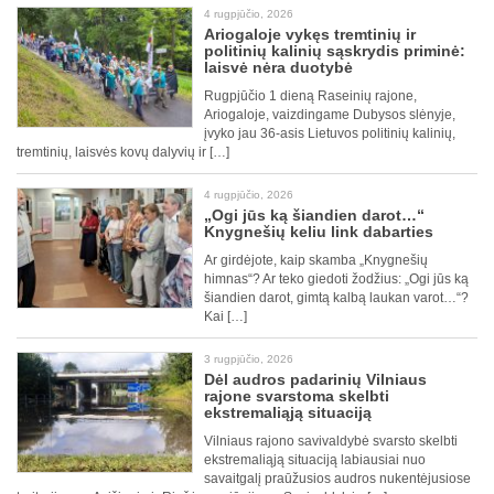
4 rugpjūčio, 2026
Ariogaloje vykęs tremtinių ir
politinių kalinių sąskrydis priminė:
laisvė nėra duotybė
Rugpjūčio 1 dieną Raseinių rajone,
Ariogaloje, vaizdingame Dubysos slėnyje,
įvyko jau 36-asis Lietuvos politinių kalinių,
tremtinių, laisvės kovų dalyvių ir […]
4 rugpjūčio, 2026
„Ogi jūs ką šiandien darot…“
Knygnešių keliu link dabarties
Ar girdėjote, kaip skamba „Knygnešių
himnas“? Ar teko giedoti žodžius: „Ogi jūs ką
šiandien darot, gimtą kalbą laukan varot…“?
Kai […]
3 rugpjūčio, 2026
Dėl audros padarinių Vilniaus
rajone svarstoma skelbti
ekstremaliąją situaciją
Vilniaus rajono savivaldybė svarsto skelbti
ekstremaliąją situaciją labiausiai nuo
savaitgalį praūžusios audros nukentėjusiose