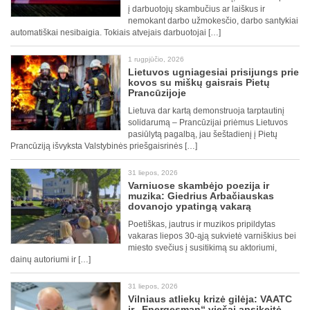
į darbuotojų skambučius ar laiškus ir
nemokant darbo užmokesčio, darbo santykiai
automatiškai nesibaigia. Tokiais atvejais darbuotojai […]
1 rugpjūčio, 2026
Lietuvos ugniagesiai prisijungs prie
kovos su miškų gaisrais Pietų
Prancūzijoje
Lietuva dar kartą demonstruoja tarptautinį
solidarumą – Prancūzijai priėmus Lietuvos
pasiūlytą pagalbą, jau šeštadienį į Pietų
Prancūziją išvyksta Valstybinės priešgaisrinės […]
31 liepos, 2026
Varniuose skambėjo poezija ir
muzika: Giedrius Arbačiauskas
dovanojo ypatingą vakarą
Poetiškas, jautrus ir muzikos pripildytas
vakaras liepos 30-ąją sukvietė varniškius bei
miesto svečius į susitikimą su aktoriumi,
dainų autoriumi ir […]
31 liepos, 2026
Vilniaus atliekų krizė gilėja: VAATC
ir „Energesman“ viešai apsikeitė