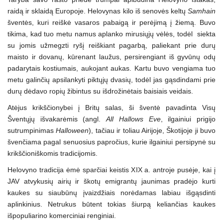
raidą ir sklaidą Europoje. Helovynas kilo iš senovės keltų
Samhain
šventės, kuri reiškė vasaros pabaigą ir perėjimą į žiemą. Buvo
tikima, kad tuo metu namus aplanko mirusiųjų vėlės, todėl siekta
su jomis užmegzti ryšį reiškiant pagarbą, paliekant prie durų
maisto ir dovanų, kūrenant laužus, persirengiant iš gyvūnų odų
padarytais kostiumais, aukojant aukas. Kartu buvo vengiama tuo
metu galinčių apsilankyti piktųjų dvasių, todėl jas gąsdindami prie
durų dėdavo ropių žibintus su išdrožinėtais baisiais veidais.
Atėjus krikščionybei į Britų salas, ši šventė pavadinta Visų
Šventųjų išvakarėmis (angl.
All Hallows Eve
, ilgainiui prigijo
sutrumpinimas
Halloween
), tačiau ir toliau Airijoje, Škotijoje ji buvo
švenčiama pagal senuosius papročius, kurie ilgainiui persipynė su
krikščioniškomis tradicijomis.
Helovyno tradicija ėmė sparčiai keistis XIX a. antroje pusėje, kai į
JAV atvykusių airių ir škotų emigrantų jaunimas pradėjo kurti
kaukes su siaubūnų įvaizdžiais norėdamas labiau išgąsdinti
aplinkinius. Netrukus būtent tokias šiurpą keliančias kaukes
išpopuliarino komerciniai renginiai.