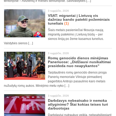
teritorijose – Avižienių ir Riešės seniūnijose. Savivaldybės […]
3 rugpjūčio, 2026
VSAT: migrantai į Lietuvą vis
dažniau bando patekti požeminiais
tuneliais
(1)
Šiais metais pasieniečiai fiksuoja naują
migrantų patekimo į Lietuvą būdą – per
sienos liniją po žeme kasamus tunelius.
Valstybės sienos […]
3 rugpjūčio, 2026
Romų genocido dienos minėjimas
Paneriuose: „Didžiausi nusikaltimai
prasideda nuo neapykantos“
Tarptautinės romų genocido dienos proga
Panerių memoriale Vilniuje pirmadienį
pagerbtos Antrojo pasaulinio karo metais
nužudytų romų aukos. Minėjimo metu vyko […]
3 rugpjūčio, 2026
Darbdavys nebeatsako ir nemoka
atlyginimo? Štai kokias teises turi
darbuotojas
Darbdaviui nutraukus veiklą, nebeatsiliepiant