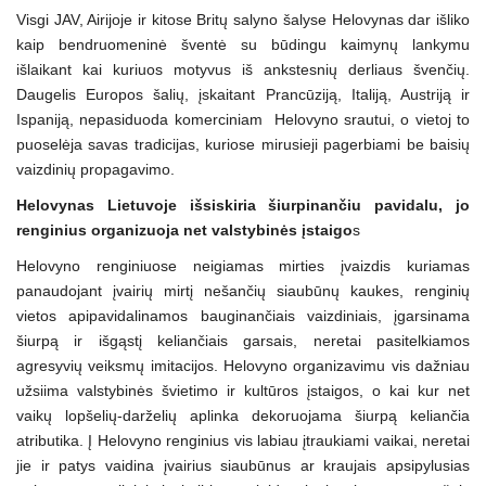
Visgi JAV, Airijoje ir kitose Britų salyno šalyse Helovynas dar išliko
kaip bendruomeninė šventė su būdingu kaimynų lankymu
išlaikant kai kuriuos motyvus iš ankstesnių derliaus švenčių.
Daugelis Europos šalių, įskaitant Prancūziją, Italiją, Austriją ir
Ispaniją, nepasiduoda komerciniam Helovyno srautui, o vietoj to
puoselėja savas tradicijas, kuriose mirusieji pagerbiami be baisių
vaizdinių propagavimo.
Helovynas Lietuvoje išsiskiria šiurpinančiu pavidalu, jo
renginius organizuoja net valstybinės įstaigo
s
Helovyno renginiuose neigiamas mirties įvaizdis kuriamas
panaudojant įvairių mirtį nešančių siaubūnų kaukes, renginių
vietos apipavidalinamos bauginančiais vaizdiniais, įgarsinama
šiurpą ir išgąstį keliančiais garsais, neretai pasitelkiamos
agresyvių veiksmų imitacijos. Helovyno organizavimu vis dažniau
užsiima valstybinės švietimo ir kultūros įstaigos, o kai kur net
vaikų lopšelių-darželių aplinka dekoruojama šiurpą keliančia
atributika. Į Helovyno renginius vis labiau įtraukiami vaikai, neretai
jie ir patys vaidina įvairius siaubūnus ar kraujais apsipylusias