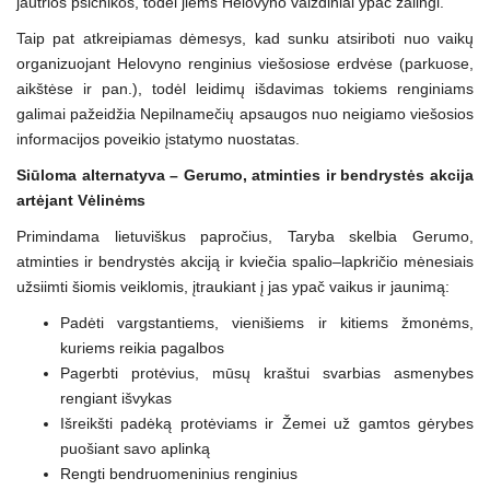
jautrios psichikos, todėl jiems Helovyno vaizdiniai ypač žalingi.
Taip pat atkreipiamas dėmesys, kad sunku atsiriboti nuo vaikų
organizuojant Helovyno renginius viešosiose erdvėse (parkuose,
aikštėse ir pan.), todėl leidimų išdavimas tokiems renginiams
galimai pažeidžia Nepilnamečių apsaugos nuo neigiamo viešosios
informacijos poveikio įstatymo nuostatas.
Siūloma alternatyva – Gerumo, atminties ir bendrystės akcija
artėjant Vėlinėms
Primindama lietuviškus papročius, Taryba skelbia Gerumo,
atminties ir bendrystės akciją ir kviečia spalio–lapkričio mėnesiais
užsiimti šiomis veiklomis, įtraukiant į jas ypač vaikus ir jaunimą:
Padėti vargstantiems, vienišiems ir kitiems žmonėms,
kuriems reikia pagalbos
Pagerbti protėvius, mūsų kraštui svarbias asmenybes
rengiant išvykas
Išreikšti padėką protėviams ir Žemei už gamtos gėrybes
puošiant savo aplinką
Rengti bendruomeninius renginius