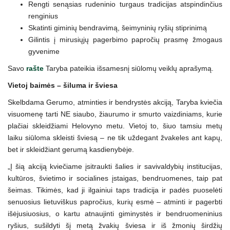
Rengti senąsias rudeninio turgaus tradicijas atspindinčius
renginius
Skatinti giminių bendravimą, šeimyninių ryšių stiprinimą
Gilintis į mirusiųjų pagerbimo papročių prasmę žmogaus
gyvenime
Savo
rašte
Taryba pateikia išsamesnį siūlomų veiklų aprašymą.
Vietoj baimės – šiluma ir šviesa
Skelbdama Gerumo, atminties ir bendrystės akciją, Taryba kviečia
visuomenę tarti NE siaubo, žiaurumo ir smurto vaizdiniams, kurie
plačiai skleidžiami Helovyno metu. Vietoj to, šiuo tamsiu metų
laiku siūloma skleisti šviesą – ne tik uždegant žvakeles ant kapų,
bet ir skleidžiant gerumą kasdienybėje.
„Į šią akciją kviečiame įsitraukti šalies ir savivaldybių institucijas,
kultūros, švietimo ir socialines įstaigas, bendruomenes, taip pat
šeimas. Tikimės, kad ji ilgainiui taps tradicija ir padės puoselėti
senuosius lietuviškus papročius, kurių esmė – atminti ir pagerbti
išėjusiuosius, o kartu atnaujinti giminystės ir bendruomeninius
ryšius, sušildyti šį metą žvakių šviesa ir iš žmonių širdžių