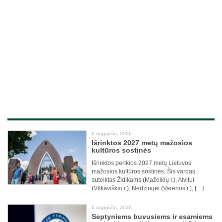
6 rugpjūčio, 2026
Išrinktos 2027 metų mažosios
kultūros sostinės
Išrinktos penkios 2027 metų Lietuvos
mažosios kultūros sostinės. Šis vardas
suteiktas Židikams (Mažeikių r.), Alvitui
(Vilkaviškio r.), Nedzingei (Varėnos r.), […]
6 rugpjūčio, 2026
Septyniems buvusiems ir esamiems