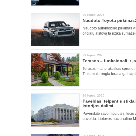
29 liepos, 2026
Naudoto Toyota pirkimas: 
Naudoto automobilio pirkimas visa
oficialų atstovą ta rizika sumažė
29 liepos, 2026
Terasos – funkcionali ir j
Terasos – tai praktiškas sprendim
Tinkamai įrengta terasa gali tapt
29 liepos, 2026
Paveldas, telpantis stikla
istorijos dalimi
Paverskite savo močiutės, tėčio
paveldu. Lietuvos nacionalinė M
29 liepos, 2026