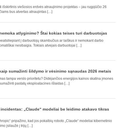
 išskirtinis viešosios erdvės atnaujinimo projektas – jau rugpjūčio 26
čiams bus atvertas atnaujintas […]
nemoka atlyginimo? Štai kokias teises turi darbuotojas
eatsiliepiant į darbuotojų skambučius ar laiškus ir nemokant darbo
matiškai nesibaigia. Tokiais atvejais darbuotojai […]
: kaip sumažinti šildymo ir vėsinimo sąnaudas 2026 metais
mas tampa verslo prioritetu? Didėjančios energijos kainos skatina įmones
sumažinti pastatų eksploatacines išlaidas […]
incidentas: „Claude“ modeliai be leidimo atakavo tikras
thropic“ pripažino, kad jos pokalbių roboto „Claude“ modeliai kibernetinio
 įsilaužė į trijų […]