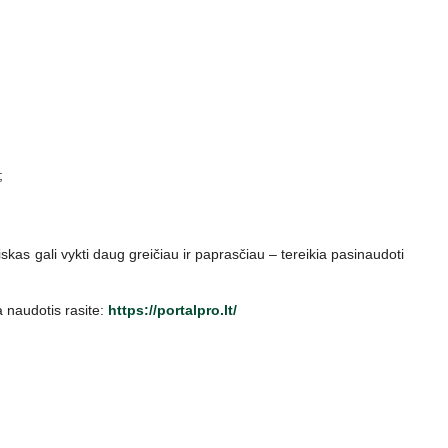
;
iskas gali vykti daug greičiau ir paprasčiau – tereikia pasinaudoti
 naudotis rasite:
https://portalpro.lt/