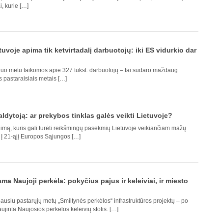
, kurie […]
uvoje apima tik ketvirtadalį darbuotojų: iki ES vidurkio dar
šiuo metu taikomos apie 327 tūkst. darbuotojų – tai sudaro maždaug
rs pastaraisiais metais […]
dytoją: ar prekybos tinklas galės veikti Lietuvoje?
ą, kuris gali turėti reikšmingų pasekmių Lietuvoje veikiančiam mažų
. Į 21-ąjį Europos Sąjungos […]
ma Naujoji perkėla: pokyčius pajus ir keleiviai, ir miesto
ausių pastarųjų metų „Smiltynės perkėlos“ infrastruktūros projektų – po
aujinta Naujosios perkėlos keleivių stotis. […]