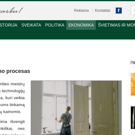
Reklama
Kontaktai
STORIJA
SVEIKATA
POLITIKA
EKONOMIKA
ŠVIETIMAS IR MO
imo procesas
ities meistrų
ų technologijų
, kuri veikia
i Jums tinkamą
gų kainomis.
lima išvengti
nkiškai, nes