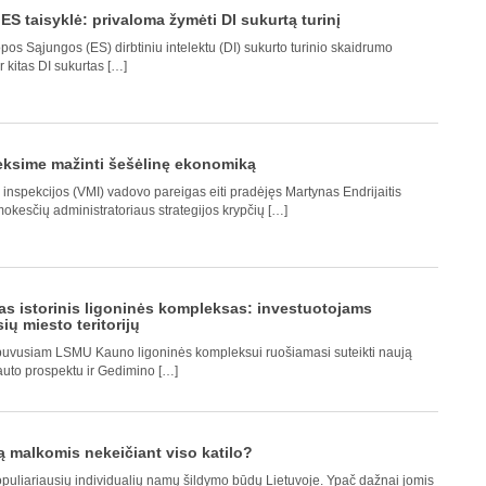
S taisyklė: privaloma žymėti DI sukurtą turinį
os Sąjungos (ES) dirbtiniu intelektu (DI) sukurto turinio skaidrumo
ir kitas DI sukurtas […]
eksime mažinti šešėlinę ekonomiką
inspekcijos (VMI) vadovo pareigas eiti pradėjęs Martynas Endrijaitis
mokesčių administratoriaus strategijos krypčių […]
 istorinis ligoninės kompleksas: investuotojams
ių miesto teritorijų
uvusiam LSMU Kauno ligoninės kompleksui ruošiamasi suteikti naują
auto prospektu ir Gedimino […]
ą malkomis nekeičiant viso katilo?
populiariausių individualių namų šildymo būdų Lietuvoje. Ypač dažnai jomis