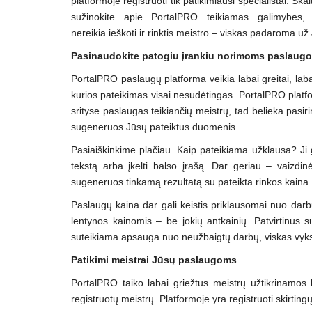
platformoje registruoti tik patikimiausi specialistai. Skait
sužinokite apie PortalPRO teikiamas galimybes,
nereikia ieškoti ir rinktis meistro – viskas padaroma už
Pasinaudokite patogiu įrankiu norimoms paslaug
PortalPRO paslaugų platforma veikia labai greitai, labai 
kurios pateikimas visai nesudėtingas. PortalPRO platf
srityse paslaugas teikiančių meistrų, tad belieka pasiri
sugeneruos Jūsų pateiktus duomenis.
Pasiaiškinkime plačiau. Kaip pateikiama užklausa? Ji ga
tekstą arba įkelti balso įrašą. Dar geriau – vaizdinė
sugeneruos tinkamą rezultatą su pateikta rinkos kaina.
Paslaugų kaina dar gali keistis priklausomai nuo dar
lentynos kainomis – be jokių antkainių. Patvirtinus s
suteikiama apsauga nuo neužbaigtų darbų, viskas vykst
Patikimi meistrai Jūsų paslaugoms
PortalPRO taiko labai griežtus meistrų užtikrinamos k
registruotų meistrų. Platformoje yra registruoti skirtingų