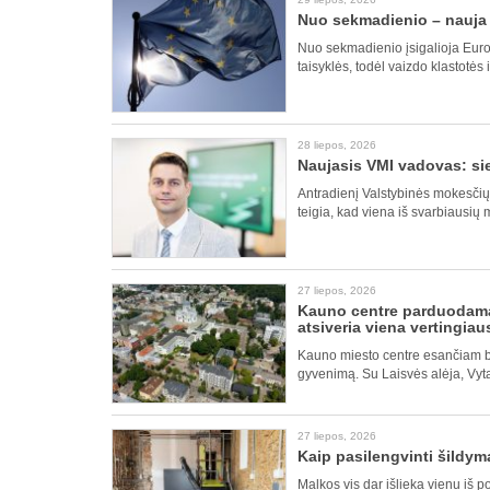
Nuo sekmadienio – nauja E
Nuo sekmadienio įsigalioja Europ
taisyklės, todėl vaizdo klastotės 
28 liepos, 2026
Naujasis VMI vadovas: si
Antradienį Valstybinės mokesčių 
teigia, kad viena iš svarbiausių 
27 liepos, 2026
Kauno centre parduodamas
atsiveria viena vertingiaus
Kauno miesto centre esančiam b
gyvenimą. Su Laisvės alėja, Vyt
27 liepos, 2026
Kaip pasilengvinti šildym
Malkos vis dar išlieka vienu iš 