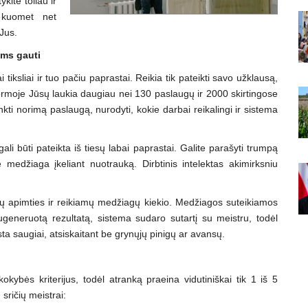
ykite toliau ir
 kuomet net
 Jus.
oms gauti
tiksliai ir tuo pačiu paprastai. Reikia tik pateikti savo užklausą,
ormoje Jūsų laukia daugiau nei 130 paslaugų ir 2000 skirtingose
nkti norimą paslaugą, nurodyti, kokie darbai reikalingi ir sistema
li būti pateikta iš tiesų labai paprastai. Galite parašyti trumpą
 medžiaga įkeliant nuotrauką. Dirbtinis intelektas akimirksniu
bų apimties ir reikiamų medžiagų kiekio. Medžiagos suteikiamos
ugeneruotą rezultatą, sistema sudaro sutartį su meistru, todėl
a saugiai, atsiskaitant be grynųjų pinigų ar avansų.
okybės kriterijus, todėl atranką praeina vidutiniškai tik 1 iš 5
 sričių meistrai: