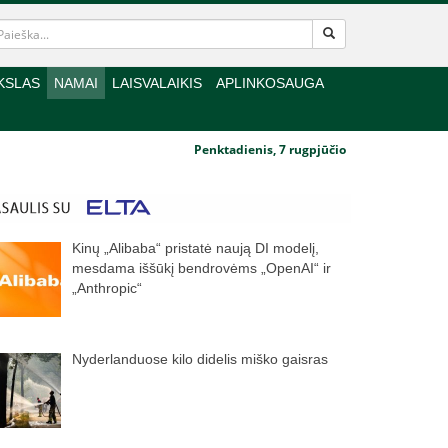
KSLAS
NAMAI
LAISVALAIKIS
APLINKOSAUGA
Penktadienis, 7 rugpjūčio
Kinų „Alibaba“ pristatė naują DI modelį,
mesdama iššūkį bendrovėms „OpenAI“ ir
„Anthropic“
Nyderlanduose kilo didelis miško gaisras