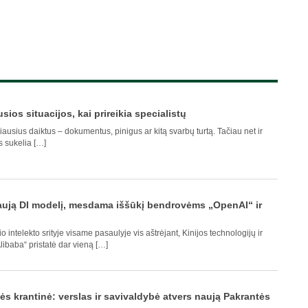
sios situacijos, kai prireikia specialistų
giausius daiktus – dokumentus, pinigus ar kitą svarbų turtą. Tačiau net ir
s sukelia […]
naują DI modelį, mesdama iššūkį bendrovėms „OpenAI“ ir
 intelekto srityje visame pasaulyje vis aštrėjant, Kinijos technologijų ir
libaba“ pristatė dar vieną […]
s krantinė: verslas ir savivaldybė atvers naują Pakrantės