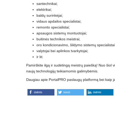
santechnikai;
elektrikai;
baldų surinkėjai;
vidaus apdailos specialistai;
remonto specialistai;
apsaugos sistemų montuotojai;
buitinės technikos meistrai;
oro kondicionavimo, šildymo sistemų specialistai
valytojai bei aplinkos tvarkytojai;
ir kt.
Pamirškite ilgą ir sudėtingą meistrų paiešką! Nuo šiol v
naujų technologijų teikiamomis galimybėmis.
Daugiau apie PortalPRO paslaugų platformą bei kaip ja
dalintis
tweet
dalintis