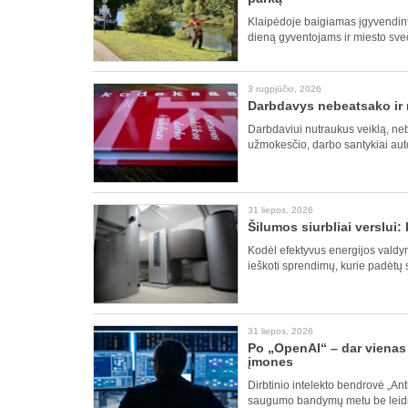
Klaipėdoje baigiamas įgyvendinti
dieną gyventojams ir miesto sve
3 rugpjūčio, 2026
Darbdavys nebeatsako ir 
Darbdaviui nutraukus veiklą, neb
užmokesčio, darbo santykiai auto
31 liepos, 2026
Šilumos siurbliai verslui
Kodėl efektyvus energijos valdy
ieškoti sprendimų, kurie padėtų 
31 liepos, 2026
Po „OpenAI“ – dar vienas 
įmones
Dirbtinio intelekto bendrovė „An
saugumo bandymų metu be leidimo