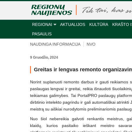
REGIONAI
AKTUALIJOS
KULTŪRA
KRAŠTO I
PASAULIS
NAUDINGA INFORMACIJA
NVO
9 Gruodžio, 2024
Greitas ir lengvas remonto organizav
Norint suplanuoti remonto darbus ir gauti reikiamos sr
paslaugas lengvai ir greitai, reikia išnaudoti šiuolaikini
teikiamas galimybes. Tai PortalPRO paslaugų platforma
dirbtinio intelekto pagrindu ir gali automatiškai atrinkt
meistrą su aiškiai nurodytomis preliminariomis paslau
Nuo šiol nebereikia galvoti renkantis meistrus, ga
klaidų, kurios pasitaiko ieškant meistro savara