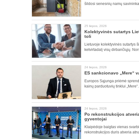
šildosi senesnių namų savininkai
25 liepos, 2026
Kolektyvinės sutartys Liet
toli
Lietuvoje kolektyvinės sutartys 
ketvirtadalį visų dirbančiųjų. No
24 liepos, 2026
ES sankcionavo „Mere“ val
Europos Sąjunga priėmė sprendim
kainų parduotuvių tinklui „Mere“
24 liepos, 2026
Po rekonstrukcijos atveria
gyventojai
Klaipėdoje baigtas vienas svarbi
rekonstrukcijos duris atveria atn