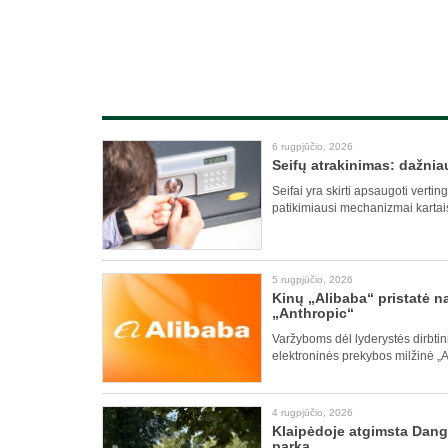
6 rugpjūčio, 2026
Seifų atrakinimas: dažniau
Seifai yra skirti apsaugoti vertin
patikimiausi mechanizmai kartai
5 rugpjūčio, 2026
Kinų „Alibaba“ pristatė 
„Anthropic“
Varžyboms dėl lyderystės dirbtinio
elektroninės prekybos milžinė „A
4 rugpjūčio, 2026
Klaipėdoje atgimsta Dangė
parką