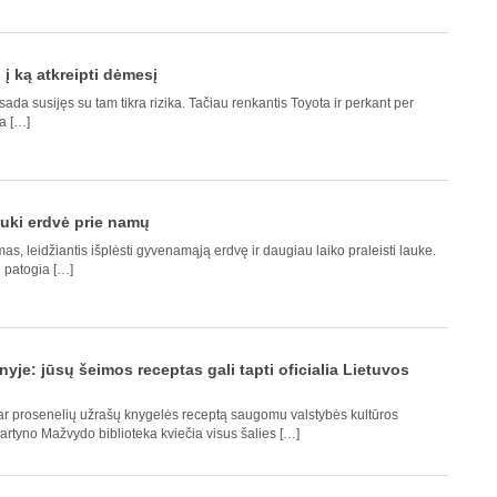
į ką atkreipti dėmesį
da susijęs su tam tikra rizika. Tačiau renkantis Toyota ir perkant per
ja […]
auki erdvė prie namų
as, leidžiantis išplėsti gyvenamąją erdvę ir daugiau laiko praleisti lauke.
i patogia […]
inyje: jūsų šeimos receptas gali tapti oficialia Lietuvos
 ar prosenelių užrašų knygelės receptą saugomu valstybės kultūros
artyno Mažvydo biblioteka kviečia visus šalies […]