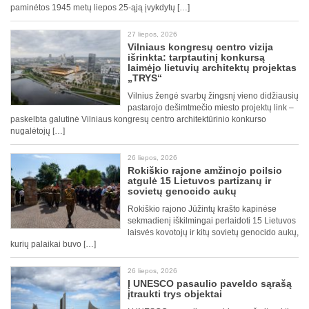
paminėtos 1945 metų liepos 25-ąją įvykdytų […]
27 liepos, 2026
Vilniaus kongresų centro vizija
išrinkta: tarptautinį konkursą
laimėjo lietuvių architektų projektas
„TRYS“
Vilnius žengė svarbų žingsnį vieno didžiausių
pastarojo dešimtmečio miesto projektų link –
paskelbta galutinė Vilniaus kongresų centro architektūrinio konkurso
nugalėtojų […]
26 liepos, 2026
Rokiškio rajone amžinojo poilsio
atgulė 15 Lietuvos partizanų ir
sovietų genocido aukų
Rokiškio rajono Jūžintų krašto kapinėse
sekmadienį iškilmingai perlaidoti 15 Lietuvos
laisvės kovotojų ir kitų sovietų genocido aukų,
kurių palaikai buvo […]
26 liepos, 2026
Į UNESCO pasaulio paveldo sąrašą
įtraukti trys objektai