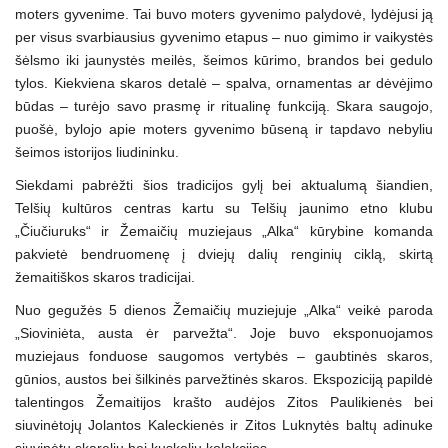
moters gyvenime. Tai buvo moters gyvenimo palydovė, lydėjusi ją
per visus svarbiausius gyvenimo etapus – nuo gimimo ir vaikystės
šėlsmo iki jaunystės meilės, šeimos kūrimo, brandos bei gedulo
tylos. Kiekviena skaros detalė – spalva, ornamentas ar dėvėjimo
būdas – turėjo savo prasmę ir ritualinę funkciją. Skara saugojo,
puošė, bylojo apie moters gyvenimo būseną ir tapdavo nebyliu
šeimos istorijos liudininku.
Siekdami pabrėžti šios tradicijos gylį bei aktualumą šiandien,
Telšių kultūros centras kartu su Telšių jaunimo etno klubu
„Čiučiuruks“ ir Žemaičių muziejaus „Alka“ kūrybine komanda
pakvietė bendruomenę į dviejų dalių renginių ciklą, skirtą
žemaitiškos skaros tradicijai.
Nuo gegužės 5 dienos Žemaičių muziejuje „Alka“ veikė paroda
„Sioviniėta, austa ėr parvežta“. Joje buvo eksponuojamos
muziejaus fonduose saugomos vertybės – gaubtinės skaros,
gūnios, austos bei šilkinės parvežtinės skaros. Ekspoziciją papildė
talentingos Žemaitijos krašto audėjos Zitos Paulikienės bei
siuvinėtojų Jolantos Kaleckienės ir Zitos Luknytės baltų adinuke