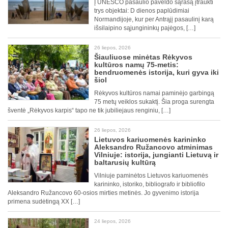
Į UNESCO pasaulio paveldo sąrašą įtraukti
trys objektai: D dienos paplūdimiai
Normandijoje, kur per Antrąjį pasaulinį karą
išsilaipino sąjungininkų pajėgos, […]
26 liepos, 2026
Šiauliuose minėtas Rėkyvos
kultūros namų 75-metis:
bendruomenės istorija, kuri gyva iki
šiol
Rėkyvos kultūros namai paminėjo garbingą
75 metų veiklos sukaktį. Šia proga surengta
šventė „Rėkyvos karpis“ tapo ne tik jubiliejaus renginiu, […]
26 liepos, 2026
Lietuvos kariuomenės karininko
Aleksandro Ružancovo atminimas
Vilniuje: istorija, jungianti Lietuvą ir
baltarusių kultūrą
Vilniuje paminėtos Lietuvos kariuomenės
karininko, istoriko, bibliografo ir bibliofilo
Aleksandro Ružancovo 60-osios mirties metinės. Jo gyvenimo istorija
primena sudėtingą XX […]
24 liepos, 2026