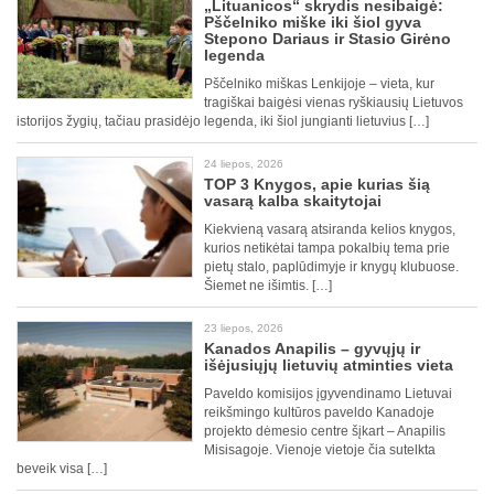
„Lituanicos“ skrydis nesibaigė:
Pščelniko miške iki šiol gyva
Stepono Dariaus ir Stasio Girėno
legenda
Pščelniko miškas Lenkijoje – vieta, kur
tragiškai baigėsi vienas ryškiausių Lietuvos
istorijos žygių, tačiau prasidėjo legenda, iki šiol jungianti lietuvius […]
24 liepos, 2026
TOP 3 Knygos, apie kurias šią
vasarą kalba skaitytojai
Kiekvieną vasarą atsiranda kelios knygos,
kurios netikėtai tampa pokalbių tema prie
pietų stalo, paplūdimyje ir knygų klubuose.
Šiemet ne išimtis. […]
23 liepos, 2026
Kanados Anapilis – gyvųjų ir
išėjusiųjų lietuvių atminties vieta
Paveldo komisijos įgyvendinamo Lietuvai
reikšmingo kultūros paveldo Kanadoje
projekto dėmesio centre šįkart – Anapilis
Misisagoje. Vienoje vietoje čia sutelkta
beveik visa […]