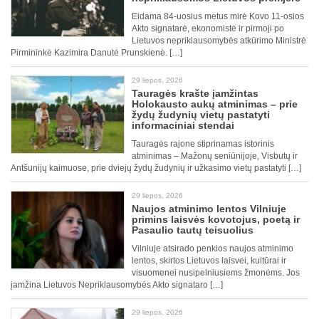
Eidama 84-uosius metus mirė Kovo 11-osios
Akto signatarė, ekonomistė ir pirmoji po
Lietuvos nepriklausomybės atkūrimo Ministrė
Pirmininkė Kazimira Danutė Prunskienė. […]
29 liepos, 2026
Tauragės krašte įamžintas
Holokausto aukų atminimas – prie
žydų žudynių vietų pastatyti
informaciniai stendai
Tauragės rajone stiprinamas istorinis
atminimas – Mažonų seniūnijoje, Visbutų ir
Antšunijų kaimuose, prie dviejų žydų žudynių ir užkasimo vietų pastatyti […]
29 liepos, 2026
Naujos atminimo lentos Vilniuje
primins laisvės kovotojus, poetą ir
Pasaulio tautų teisuolius
Vilniuje atsirado penkios naujos atminimo
lentos, skirtos Lietuvos laisvei, kultūrai ir
visuomenei nusipelniusiems žmonėms. Jos
įamžina Lietuvos Nepriklausomybės Akto signataro […]
29 liepos, 2026