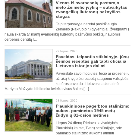
Vienas iš svarbesnių pastarojo
meto Žeimelio įvykių – sutvarkytas
evangelikų liuteronų bažnyčios
stogas
Taip tarpusavyje neretai pasidžiaugia
Žeimelio (Pakruojo r.) gyventojai, žvelgdami į
nauja skarda tviskantį evangelikų liuteronų bažnyčios bokštą, naujomis
čerpėmis dengtą […]
29 liepos, 2026
Paveldas, telpantis stiklainyje: jūsų
šeimos receptas gali tapti oficialia
Lietuvos istorijos dalimi
Paverskite savo močiutės, tėčio ar prosenelių
užrašų knygelės receptą saugomu valstybės
kultūros paveldu. Lietuvos nacionalinė
Martyno Mažvydo biblioteka kviečia visus šalies […]
28 liepos, 2026
Plauskiniuose pagerbtos stalinizmo
aukos: paminėtos 1945 metų
žudynių 81-osios metinės
Liepos 24 dieną Rietavo savivaldybės
Plauskinių kaime, Tverų seniūnijoje, prie
paminklo stalinizmo aukoms atminti