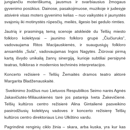
jungiančiu moteriškumą, jausmus ir svarbiausius žmogaus
gyvenimo posūkius. Dainose, pasakojimuose, muzikoje ir judesyje
atsivėrė visas moters gyvenimo kelias – nuo vaikystės ir jaunystės
svajonių iki motinystės rūpesčių, meilės, ilgesio bei gedulo rimties.
Jautrią ir prasmingą temą scenoje atskleidė du Telšių miesto
folkloro kolektyvai – jaunimo folkloro grupė „Čiučiuruks“,
vadovaujama Ritos Macijauskienės, ir suaugusiųjų folkloro
ansamblis „Sula“, vadovaujamas Ingos Nagytės. Žiūrovai pirmą
kartą išvydo unikalią žanrų sinergiją, kurioje subtiliai persipynė
teatras, folkloras ir modernios techninės interpretacijos.
Koncerto režisierė – Telšių Žemaitės dramos teatro aktorė
Margarita Bladženauskaitė.
Sveikinimo žodžius nuo Lietuvos Respublikos Seimo narės Agnės
Jakavičiutės-Miliauskienės tarė jos patarėja Iveta Žakevičienė.
Telšių kultūros centro režisierė Alina Gintalienė pasveikino
pasirodžiusių kolektyvų vadoves ir koncerto režisierę Telšių
kultūros centro direktoriaus Lino Ulkštino vardu.
Pagrindinė renginių ciklo žinia – skara, arba kuska, yra kur kas