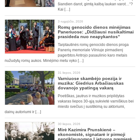
šiandien darot, gimtą kalbą laukan varot…“?
Kai […]
3 rugpjūčio, 2026
Romų genocido dienos minėjimas
Paneriuose: „Didžiausi nusikaltimai
prasideda nuo neapykantos“
Tarptautinės romų genocido dienos proga
Panerių memoriale Vilniuje pirmadienį
pagerbtos Antrojo pasaulinio karo metais
nužudytų romų aukos. Minėjimo metu vyko […]
31 liepos, 2026
Varniuose skambėjo poezija ir
muzika: Giedrius Arbačiauskas
dovanojo ypatingą vakarą
Poetiškas, jautrus ir muzikos pripildytas
vakaras liepos 30-ąją sukvietė varniškius bei
miesto svečius į susitikimą su aktoriumi,
dainų autoriumi ir […]
30 liepos, 2026
Mirė Kazimira Prunskienė –
ekonomistė, signatarė ir pirmoji
nepriklausomos Lietuvos premjerė