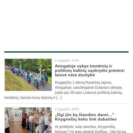
4 rugpjūčio, 2026
Ariogaloje vykęs tremtinių ir
politinių kalinių sąskrydis priminė:
laisvė nėra duotybė
Rugpjūčio 1 dieną Raseinių rajone,
Ariogaloje, vaizdingame Dubysos slėnyje,
įvyko jau 36-asis Lietuvos politinių kalinių,
tremtinių, laisvės kovų dalyvių ir […]
4 rugpjūčio, 2026
„Ogi jūs ką šiandien darot…“
Knygnešių keliu link dabarties
Ar girdėjote, kaip skamba „Knygnešių
himnas“? Ar teko giedoti žodžius: „Ogi jūs ką