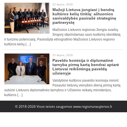
22 liepos, 2026
Mažoji Lietuva jungiasi į bendrą
kultūros kelių tinklą: aštuonios
savivaldybės pasirašė strateginę
partnerystę
Mažosios Lietuvos regionas žengia svarbų
žingsnį stiprindamas savo kultūrinį identitetą
ir turizmo potencialą. Pasirašyta etnografinio Mažosios Lietuvos regiono
kultūros kelių […]
22 liepos, 2026
Paveldo komisija ir diplomatinė
tarnyba pirmą kartą bendrai aptarė
Lietuvai reikšmingą paveldą
užsienyje
Valstybinė kultūros paveldo komisija minint
Pasaulio lietuvių vienybės dieną pirmą kartą
subūrė Lietuvos diplomatinės tarnybos ir Užsienio reikalų ministerijos,
kultūros […]
© 2018-2026 Visos teisės saugomos
www.regionunaujienos.lt