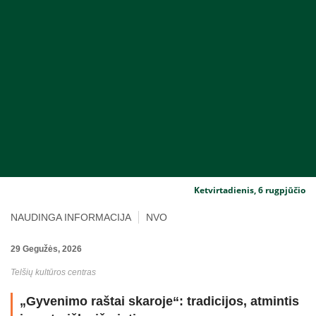
Ketvirtadienis, 6 rugpjūčio
NAUDINGA INFORMACIJA
NVO
29 Gegužės, 2026
Telšių kultūros centras
„Gyvenimo raštai skaroje“: tradicijos, atmintis