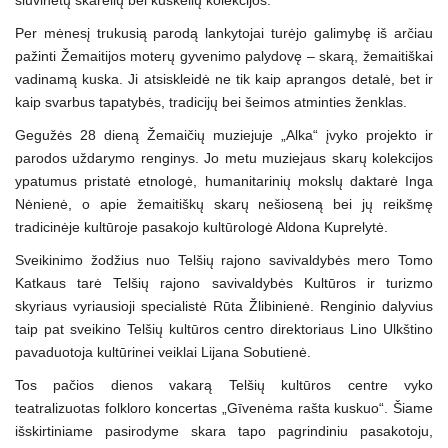
siuvinėtų skarelių bei kuskelių kolekcijos.
Per mėnesį trukusią parodą lankytojai turėjo galimybę iš arčiau
pažinti Žemaitijos moterų gyvenimo palydovę – skarą, žemaitiškai
vadinamą kuska. Ji atsiskleidė ne tik kaip aprangos detalė, bet ir
kaip svarbus tapatybės, tradicijų bei šeimos atminties ženklas.
Gegužės 28 dieną Žemaičių muziejuje „Alka“ įvyko projekto ir
parodos uždarymo renginys. Jo metu muziejaus skarų kolekcijos
ypatumus pristatė etnologė, humanitarinių mokslų daktarė Inga
Nėnienė, o apie žemaitiškų skarų nešioseną bei jų reikšmę
tradicinėje kultūroje pasakojo kultūrologė Aldona Kuprelytė.
Sveikinimo žodžius nuo Telšių rajono savivaldybės mero Tomo
Katkaus tarė Telšių rajono savivaldybės Kultūros ir turizmo
skyriaus vyriausioji specialistė Rūta Žlibinienė. Renginio dalyvius
taip pat sveikino Telšių kultūros centro direktoriaus Lino Ulkštino
pavaduotoja kultūrinei veiklai Lijana Sobutienė.
Tos pačios dienos vakarą Telšių kultūros centre vyko
teatralizuotas folkloro koncertas „Gīvenėma rašta kuskuo“. Šiame
išskirtiniame pasirodyme skara tapo pagrindiniu pasakotoju,