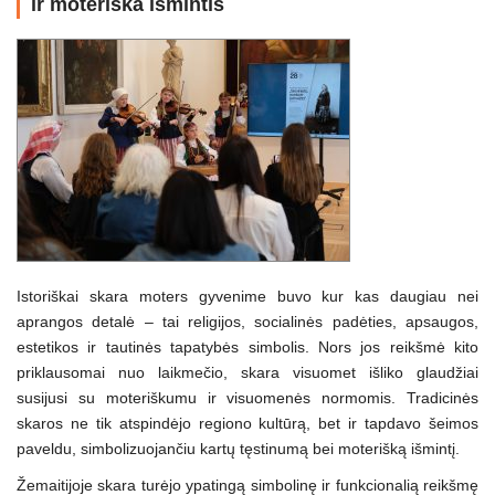
ir moteriška išmintis
Istoriškai skara moters gyvenime buvo kur kas daugiau nei
aprangos detalė – tai religijos, socialinės padėties, apsaugos,
estetikos ir tautinės tapatybės simbolis. Nors jos reikšmė kito
priklausomai nuo laikmečio, skara visuomet išliko glaudžiai
susijusi su moteriškumu ir visuomenės normomis. Tradicinės
skaros ne tik atspindėjo regiono kultūrą, bet ir tapdavo šeimos
paveldu, simbolizuojančiu kartų tęstinumą bei moterišką išmintį.
Žemaitijoje skara turėjo ypatingą simbolinę ir funkcionalią reikšmę