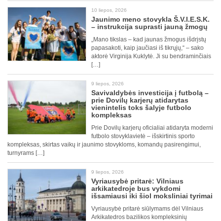
10 liepos, 2026
Jaunimo meno stovykla Š.V.I.E.S.K.
– instrukcija suprasti jauną žmogų
„Mano tikslas – kad jaunas žmogus išdrįstų
papasakoti, kaip jaučiasi iš tikrųjų,“ – sako
aktorė Virginija Kuklytė. Ji su bendraminčiais
[…]
9 liepos, 2026
Savivaldybės investicija į futbolą –
prie Dovilų karjerų atidarytas
vienintelis toks šalyje futbolo
kompleksas
Prie Dovilų karjerų oficialiai atidaryta moderni
futbolo stovyklavietė – išskirtinis sporto
kompleksas, skirtas vaikų ir jaunimo stovykloms, komandų pasirengimui,
turnyrams […]
9 liepos, 2026
Vyriausybė pritarė: Vilniaus
arkikatedroje bus vykdomi
išsamiausi iki šiol moksliniai tyrimai
Vyriausybė pritarė siūlymams dėl Vilniaus
Arkikatedros bazilikos kompleksinių