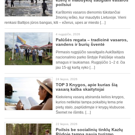
ežerų ir maudyklų saugiam vasaros
poilsiui
Karštomis vasaros dienomis tūkstančiai
žmonių ieško, kur maudytis Lietuvoje. Vieni
renkasi Baltijos jūros bangas, kiti – ežerus, upes ar miesto […]
4 rugpjūčio, 2026
Palūšės regata – tradicinė vasaros,
vandens ir burių šventė
Pirmasis rugpjūčio savaitgalis Aukštaitijos
nacionalinio parko širdyje Palūšėje visada
smagus ir laukiamas. Rugpjūčio 1–2 d. čia
jau 15-ąjį kartą vyko […]
24 liepos, 2026
TOP 3 Knygos, apie kurias šią
vasarą kalba skaitytojai
Kiekvieną vasarą atsiranda kelios knygos,
kurios netikėtai tampa pokalbių tema prie
pietų stalo, paplūdimyje ir knygų klubuose.
Šiemet ne išimtis. […]
22 liepos, 2026
Poilsis be socialinių tinklų Kazlų
Rūdoje tampa nauja turizmo