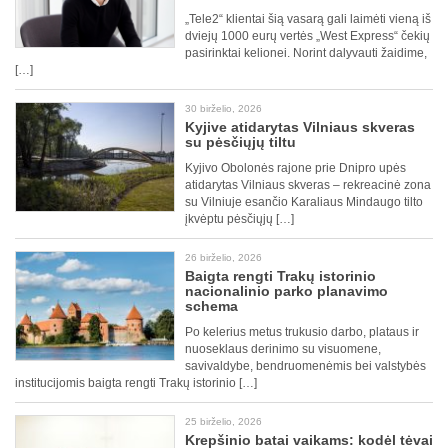
„Tele2“ klientai šią vasarą gali laimėti vieną iš
dviejų 1000 eurų vertės „West Express“ čekių
pasirinktai kelionei. Norint dalyvauti žaidime,
[…]
30 birželio, 2026
Kyjive atidarytas Vilniaus skveras
su pėsčiųjų tiltu
Kyjivo Obolonės rajone prie Dnipro upės
atidarytas Vilniaus skveras – rekreacinė zona
su Vilniuje esančio Karaliaus Mindaugo tilto
įkvėptu pėsčiųjų […]
26 birželio, 2026
Baigta rengti Trakų istorinio
nacionalinio parko planavimo
schema
Po kelerius metus trukusio darbo, plataus ir
nuoseklaus derinimo su visuomene,
savivaldybe, bendruomenėmis bei valstybės
institucijomis baigta rengti Trakų istorinio […]
25 birželio, 2026
Krepšinio batai vaikams: kodėl tėvai