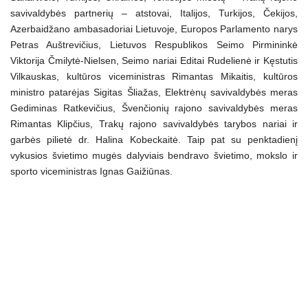
savivaldybės partnerių – atstovai, Italijos, Turkijos, Čekijos,
Azerbaidžano ambasadoriai Lietuvoje, Europos Parlamento narys
Petras Auštrevičius, Lietuvos Respublikos Seimo Pirmininkė
Viktorija Čmilytė-Nielsen, Seimo nariai Editai Rudelienė ir Kęstutis
Vilkauskas, kultūros viceministras Rimantas Mikaitis, kultūros
ministro patarėjas Sigitas Šliažas, Elektrėnų savivaldybės meras
Gediminas Ratkevičius, Švenčionių rajono savivaldybės meras
Rimantas Klipčius, Trakų rajono savivaldybės tarybos nariai ir
garbės pilietė dr. Halina Kobeckaitė. Taip pat su penktadienį
vykusios švietimo mugės dalyviais bendravo švietimo, mokslo ir
sporto viceministras Ignas Gaižiūnas.