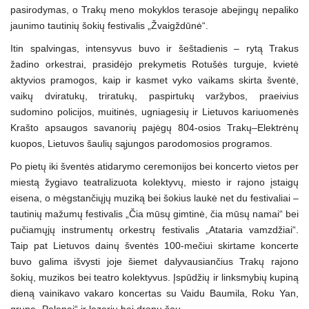
pasirodymas, o Trakų meno mokyklos terasoje abejingų nepaliko
jaunimo tautinių šokių festivalis „Žvaigždūnė“.
Itin spalvingas, intensyvus buvo ir šeštadienis – rytą Trakus
žadino orkestrai, prasidėjo prekymetis Rotušės turguje, kvietė
aktyvios pramogos, kaip ir kasmet vyko vaikams skirta šventė,
vaikų dviratukų, triratukų, paspirtukų varžybos, praeivius
sudomino policijos, muitinės, ugniagesių ir Lietuvos kariuomenės
Krašto apsaugos savanorių pajėgų 804-osios Trakų–Elektrėnų
kuopos, Lietuvos šaulių sąjungos parodomosios programos.
Po pietų iki šventės atidarymo ceremonijos bei koncerto vietos per
miestą žygiavo teatralizuota kolektyvų, miesto ir rajono įstaigų
eisena, o mėgstančiųjų muziką bei šokius laukė net du festivaliai –
tautinių mažumų festivalis „Čia mūsų gimtinė, čia mūsų namai“ bei
pučiamųjų instrumentų orkestrų festivalis „Atataria vamzdžiai“.
Taip pat Lietuvos dainų šventės 100-mečiui skirtame koncerte
buvo galima išvysti joje šiemet dalyvausiančius Trakų rajono
šokių, muzikos bei teatro kolektyvus. Įspūdžių ir linksmybių kupiną
dieną vainikavo vakaro koncertas su Vaidu Baumila, Roku Yan,