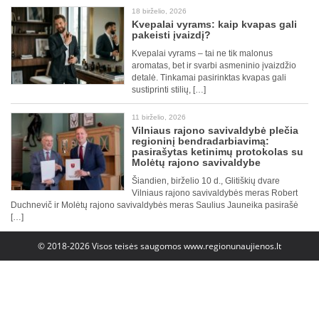
18 birželio, 2026
Kvepalai vyrams: kaip kvapas gali
pakeisti įvaizdį?
Kvepalai vyrams – tai ne tik malonus
aromatas, bet ir svarbi asmeninio įvaizdžio
detalė. Tinkamai pasirinktas kvapas gali
sustiprinti stilių, […]
11 birželio, 2026
Vilniaus rajono savivaldybė plečia
regioninį bendradarbiavimą:
pasirašytas ketinimų protokolas su
Molėtų rajono savivaldybe
Šiandien, birželio 10 d., Glitiškių dvare
Vilniaus rajono savivaldybės meras Robert
Duchnevič ir Molėtų rajono savivaldybės meras Saulius Jauneika pasirašė
[…]
© 2018-2026 Visos teisės saugomos
www.regionunaujienos.lt