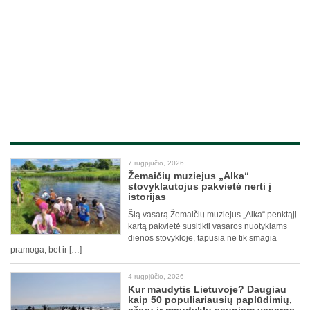
7 rugpjūčio, 2026
Žemaičių muziejus „Alka“
stovyklautojus pakvietė nerti į
istorijas
Šią vasarą Žemaičių muziejus „Alka“ penktąjį
kartą pakvietė susitikti vasaros nuotykiams
dienos stovykloje, tapusia ne tik smagia
pramoga, bet ir […]
4 rugpjūčio, 2026
Kur maudytis Lietuvoje? Daugiau
kaip 50 populiariausių paplūdimių,