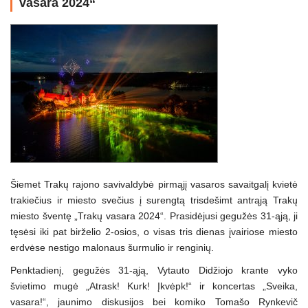
vasara 2024“
Šiemet Trakų rajono savivaldybė pirmąjį vasaros savaitgalį kvietė
trakiečius ir miesto svečius į surengtą trisdešimt antrąją Trakų
miesto šventę „Trakų vasara 2024“. Prasidėjusi gegužės 31-ąją, ji
tęsėsi iki pat birželio 2-osios, o visas tris dienas įvairiose miesto
erdvėse nestigo malonaus šurmulio ir renginių.
Penktadienį, gegužės 31-ąją, Vytauto Didžiojo krante vyko
švietimo mugė „Atrask! Kurk! Įkvėpk!“ ir koncertas „Sveika,
vasara!“, jaunimo diskusijos bei komiko Tomašo Rynkevič