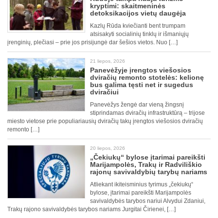
kryptimi: skaitmeninės
detoksikacijos vietų daugėja
Kazlų Rūda kviečianti bent trumpam
atsisakyti socialinių tinklų ir išmaniųjų
įrenginių, plečiasi – prie jos prisijungė dar šešios vietos. Nuo […]
21 liepos, 2026
Panevėžyje įrengtos viešosios
dviračių remonto stotelės: kelionę
bus galima tęsti net ir sugedus
dviračiui
Panevėžys žengė dar vieną žingsnį
stiprindamas dviračių infrastruktūrą – trijose
miesto vietose prie populiariausių dviračių takų įrengtos viešosios dviračių
remonto […]
20 liepos, 2026
„Čekiukų“ bylose įtarimai pareikšti
Marijampolės, Trakų ir Radviliškio
rajonų savivaldybių tarybų nariams
Atliekant ikiteisminius tyrimus „čekiukų“
bylose, įtarimai pareikšti Marijampolės
savivaldybės tarybos nariui Alvydui Zdaniui,
Trakų rajono savivaldybės tarybos nariams Jurgitai Čirienei, […]