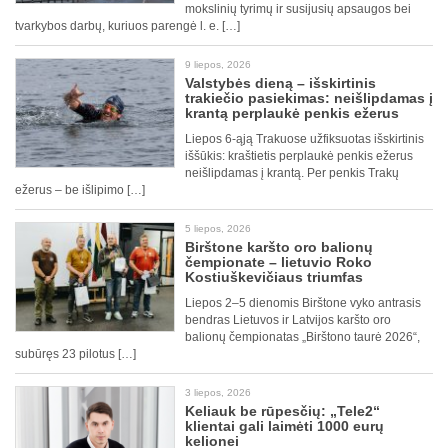
mokslinių tyrimų ir susijusių apsaugos bei
tvarkybos darbų, kuriuos parengė l. e. […]
9 liepos, 2026
Valstybės dieną – išskirtinis
trakiečio pasiekimas: neišlipdamas į
krantą perplaukė penkis ežerus
Liepos 6-ąją Trakuose užfiksuotas išskirtinis
iššūkis: kraštietis perplaukė penkis ežerus
neišlipdamas į krantą. Per penkis Trakų
ežerus – be išlipimo […]
5 liepos, 2026
Birštone karšto oro balionų
čempionate – lietuvio Roko
Kostiuškevičiaus triumfas
Liepos 2–5 dienomis Birštone vyko antrasis
bendras Lietuvos ir Latvijos karšto oro
balionų čempionatas „Birštono taurė 2026“,
subūręs 23 pilotus […]
3 liepos, 2026
Keliauk be rūpesčių: „Tele2“
klientai gali laimėti 1000 eurų
kelionei