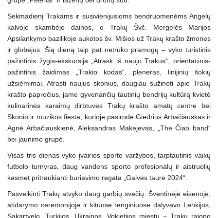
grupe „Pelenai“ ir lazerių bei dronų šou.
Sekmadienį Trakams ir susivienijusioms bendruomenėms Angelų
kalvoje skambėjo dainos, o Trakų Švč. Mergelės Marijos
Apsilankymo bazilikoje aukotos šv. Mišios už Trakų krašto žmones
ir globėjus. Šią dieną taip pat netrūko pramogų – vyko turistinis
pažintinis žygis-ekskursija „Atrask iš naujo Trakus“, orientacinis-
pažintinis žaidimas „Trakio kodas“, pleneras, linijinių šokių
užsiėmimai. Atrasti naujus skonius, daugiau sužinoti apie Trakų
krašto papročius, jame gyvenančių tautinių bendrijų kultūrą kvietė
kulinarinės karaimų dirbtuvės Trakų krašto amatų centre bei
Skonio ir muzikos fiesta, kurioje pasirodė Giedrius Arbačiauskas ir
Agnė Arbačiauskienė, Aleksandras Makejevas, „The Čiao band“
bei jaunimo grupė.
Visas tris dienas vyko įvairios sporto varžybos, tarptautinis vaikų
futbolo turnyras, daug vandens sporto profesionalų ir aistruolių
kasmet pritraukianti buriavimo regata „Galvės taurė 2024“.
Pasveikinti Trakų atvyko daug garbių svečių. Šventinėje eisenoje,
atidarymo ceremonijoje ir kituose renginiuose dalyvavo Lenkijos,
Sakartvelo, Turkijos, Ukrainos, Vokietijos miestų – Trakų rajono