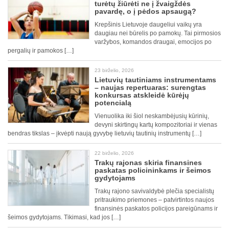
turėtų žiūrėti ne į žvaigždės
pavardę, o į pėdos apsaugą?
Krepšinis Lietuvoje daugeliui vaikų yra
daugiau nei būrelis po pamokų. Tai pirmosios
varžybos, komandos draugai, emocijos po
pergalių ir pamokos […]
23 birželio, 2026
Lietuvių tautiniams instrumentams
– naujas repertuaras: surengtas
konkursas atskleidė kūrėjų
potencialą
Vienuolika iki šiol neskambėjusių kūrinių,
devyni skirtingų kartų kompozitoriai ir vienas
bendras tikslas – įkvėpti naują gyvybę lietuvių tautinių instrumentų […]
22 birželio, 2026
Trakų rajonas skiria finansines
paskatas policininkams ir šeimos
gydytojams
Trakų rajono savivaldybė plečia specialistų
pritraukimo priemones – patvirtintos naujos
finansinės paskatos policijos pareigūnams ir
šeimos gydytojams. Tikimasi, kad jos […]