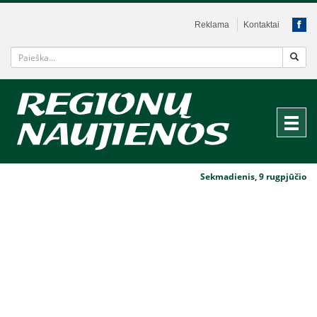
Reklama
Kontaktai
Sekmadienis, 9 rugpjūčio