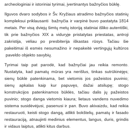
archeologiniai ir istoriniai tyrimai, įvertinantys bažnyčios būklę.
Ilguvos dvaro sodybos ir Šv. Kryžiaus atradimo bažnyčios statinių
kompleksui priklausanti bažnyčia ir varpinė buvo pastatyta 1814
metais. Per visą dviejų šimtų metų istoriją statiniai išliko autentiški,
tik prie bažnyčios XIX a viduryje pristatytas priestatas, antroji
zakristija, vėliau po presbiterija iškastas rūsys. Tačiau šie
pakeitimai iš esmės nesumažino ir nepakeitė vertingųjų kultūros
paveldo objekto savybių.
Tyrimai taip pat parodė, kad bažnyčiai jau reikia remonto.
Nustatyta, kad pamatų mūras yra nerišlus, tinkas sutrūkinėjęs;
sienų būklė patenkinama, bet vietomis jos pažeistos puvinio;
sienų apkalas kaip kur papuvęs, dažai atsilupę; stogo
konstrukcijos patenkinamos būklės, tačiau dalis jų pažeistos
puvinio; stogo danga vietomis kiaura; lietaus vandens nuvedimo
sistema susidėvėjusi, pasenusi ir pan. Buvo akivaizdu, kad reikia
restauruoti, keisti stogo dangą, atlikti bokštelių, pamatų ir fasado
restauraciją, atnaujinti medinius elementus, langus, duris, grindis
ir vidaus laiptus, atlikti kitus darbus.