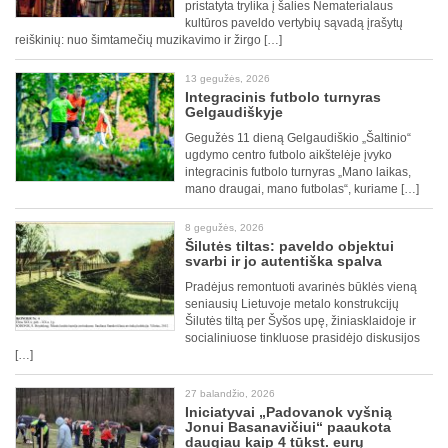
pristatyta trylika į šalies Nematerialaus
kultūros paveldo vertybių sąvadą įrašytų
reiškinių: nuo šimtamečių muzikavimo ir žirgo […]
13 gegužės, 2026
Integracinis futbolo turnyras
Gelgaudiškyje
Gegužės 11 dieną Gelgaudiškio „Šaltinio“
ugdymo centro futbolo aikštelėje įvyko
integracinis futbolo turnyras „Mano laikas,
mano draugai, mano futbolas“, kuriame […]
8 gegužės, 2026
Šilutės tiltas: paveldo objektui
svarbi ir jo autentiška spalva
Pradėjus remontuoti avarinės būklės vieną
seniausių Lietuvoje metalo konstrukcijų
Šilutės tiltą per Šyšos upę, žiniasklaidoje ir
socialiniuose tinkluose prasidėjo diskusijos
[…]
27 balandžio, 2026
Iniciatyvai „Padovanok vyšnią
Jonui Basanavičiui“ paaukota
daugiau kaip 4 tūkst. eurų