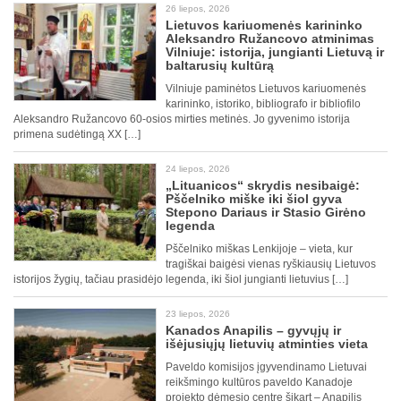
26 liepos, 2026
Lietuvos kariuomenės karininko
Aleksandro Ružancovo atminimas
Vilniuje: istorija, jungianti Lietuvą ir
baltarusių kultūrą
Vilniuje paminėtos Lietuvos kariuomenės
karininko, istoriko, bibliografo ir bibliofilo
Aleksandro Ružancovo 60-osios mirties metinės. Jo gyvenimo istorija
primena sudėtingą XX […]
24 liepos, 2026
„Lituanicos“ skrydis nesibaigė:
Pščelniko miške iki šiol gyva
Stepono Dariaus ir Stasio Girėno
legenda
Pščelniko miškas Lenkijoje – vieta, kur
tragiškai baigėsi vienas ryškiausių Lietuvos
istorijos žygių, tačiau prasidėjo legenda, iki šiol jungianti lietuvius […]
23 liepos, 2026
Kanados Anapilis – gyvųjų ir
išėjusiųjų lietuvių atminties vieta
Paveldo komisijos įgyvendinamo Lietuvai
reikšmingo kultūros paveldo Kanadoje
projekto dėmesio centre šįkart – Anapilis