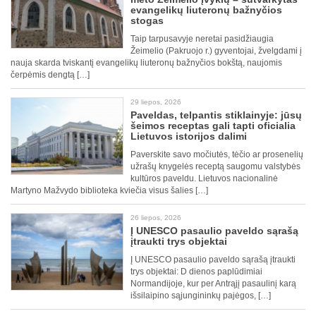
evangelikų liuteronų bažnyčios
stogas
Taip tarpusavyje neretai pasidžiaugia
Žeimelio (Pakruojo r.) gyventojai, žvelgdami į
nauja skarda tviskantį evangelikų liuteronų bažnyčios bokštą, naujomis
čerpėmis dengtą […]
29 liepos, 2026
Paveldas, telpantis stiklainyje: jūsų
šeimos receptas gali tapti oficialia
Lietuvos istorijos dalimi
Paverskite savo močiutės, tėčio ar prosenelių
užrašų knygelės receptą saugomu valstybės
kultūros paveldu. Lietuvos nacionalinė
Martyno Mažvydo biblioteka kviečia visus šalies […]
26 liepos, 2026
Į UNESCO pasaulio paveldo sąrašą
įtraukti trys objektai
Į UNESCO pasaulio paveldo sąrašą įtraukti
trys objektai: D dienos paplūdimiai
Normandijoje, kur per Antrąjį pasaulinį karą
išsilaipino sąjungininkų pajėgos, […]