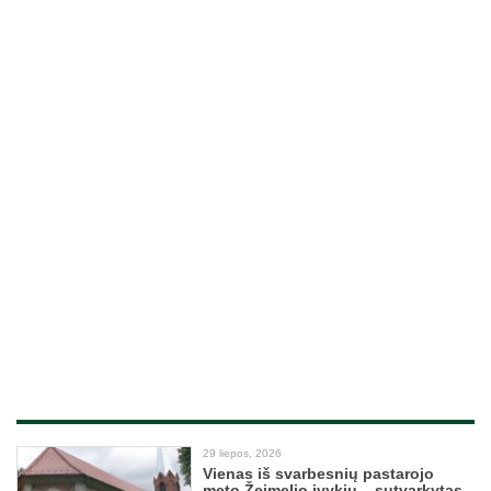
29 liepos, 2026
Vienas iš svarbesnių pastarojo
meto Žeimelio įvykių – sutvarkytas