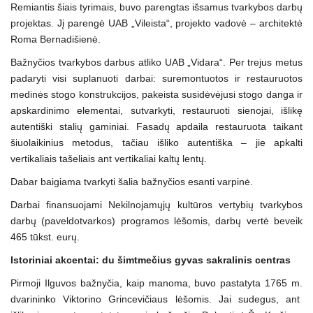
Remiantis šiais tyrimais, buvo parengtas išsamus tvarkybos darbų
projektas. Jį parengė UAB „Vileista“, projekto vadovė – architektė
Roma Bernadišienė.
Bažnyčios tvarkybos darbus atliko UAB „Vidara“. Per trejus metus
padaryti visi suplanuoti darbai: suremontuotos ir restauruotos
medinės stogo konstrukcijos, pakeista susidėvėjusi stogo danga ir
apskardinimo elementai, sutvarkyti, restauruoti sienojai, išlikę
autentiški stalių gaminiai. Fasadų apdaila restauruota taikant
šiuolaikinius metodus, tačiau išliko autentiška – jie apkalti
vertikaliais tašeliais ant vertikaliai kaltų lentų.
Dabar baigiama tvarkyti šalia bažnyčios esanti varpinė.
Darbai finansuojami Nekilnojamųjų kultūros vertybių tvarkybos
darbų (paveldotvarkos) programos lėšomis, darbų vertė beveik
465 tūkst. eurų.
Istoriniai akcentai: du šimtmečius gyvas sakralinis centras
Pirmoji Ilguvos bažnyčia, kaip manoma, buvo pastatyta 1765 m.
dvarininko Viktorino Grincevičiaus lėšomis. Jai sudegus, ant