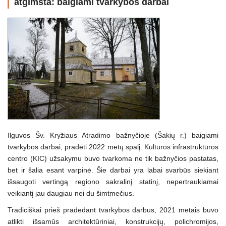
atgimsta: baigiami tvarkybos darbai
Ilguvos Šv. Kryžiaus Atradimo bažnyčioje (Šakių r.) baigiami
tvarkybos darbai, pradėti 2022 metų spalį. Kultūros infrastruktūros
centro (KIC) užsakymu buvo tvarkoma ne tik bažnyčios pastatas,
bet ir šalia esant varpinė. Šie darbai yra labai svarbūs siekiant
išsaugoti vertingą regiono sakralinį statinį, nepertraukiamai
veikiantį jau daugiau nei du šimtmečius.
Tradiciškai prieš pradedant tvarkybos darbus, 2021 metais buvo
atlikti išsamūs architektūriniai, konstrukcijų, polichromijos,