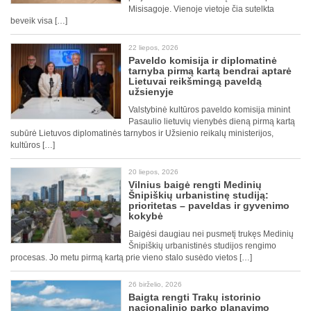
Misisagoje. Vienoje vietoje čia sutelkta
beveik visa […]
22 liepos, 2026
Paveldo komisija ir diplomatinė
tarnyba pirmą kartą bendrai aptarė
Lietuvai reikšmingą paveldą
užsienyje
Valstybinė kultūros paveldo komisija minint
Pasaulio lietuvių vienybės dieną pirmą kartą
subūrė Lietuvos diplomatinės tarnybos ir Užsienio reikalų ministerijos,
kultūros […]
20 liepos, 2026
Vilnius baigė rengti Medinių
Šnipiškių urbanistinę studiją:
prioritetas – paveldas ir gyvenimo
kokybė
Baigėsi daugiau nei pusmetį trukęs Medinių
Šnipiškių urbanistinės studijos rengimo
procesas. Jo metu pirmą kartą prie vieno stalo susėdo vietos […]
26 birželio, 2026
Baigta rengti Trakų istorinio
nacionalinio parko planavimo