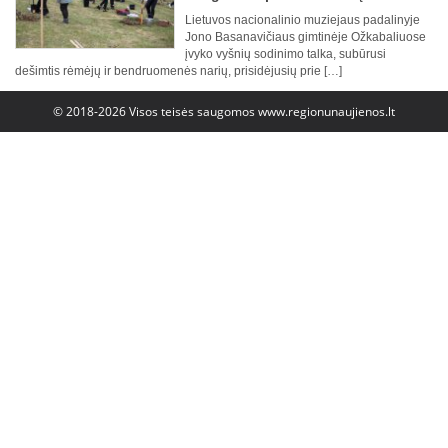
Lietuvos nacionalinio muziejaus padalinyje
Jono Basanavičiaus gimtinėje Ožkabaliuose
įvyko vyšnių sodinimo talka, subūrusi
dešimtis rėmėjų ir bendruomenės narių, prisidėjusių prie […]
© 2018-2026 Visos teisės saugomos
www.regionunaujienos.lt