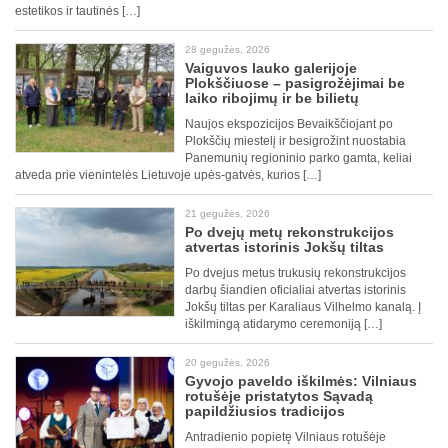
estetikos ir tautinės […]
28 gegužės, 2026
Vaiguvos lauko galerijoje
Plokščiuose – pasigrožėjimai be
laiko ribojimų ir be bilietų
Naujos ekspozicijos Bevaikščiojant po
Plokščių miestelį ir besigrožint nuostabia
Panemunių regioninio parko gamta, keliai
atveda prie vienintelės Lietuvoje upės-gatvės, kurios […]
21 gegužės, 2026
Po dvejų metų rekonstrukcijos
atvertas istorinis Jokšų tiltas
Po dvejus metus trukusių rekonstrukcijos
darbų šiandien oficialiai atvertas istorinis
Jokšų tiltas per Karaliaus Vilhelmo kanalą. Į
iškilmingą atidarymo ceremoniją […]
20 gegužės, 2026
Gyvojo paveldo iškilmės: Vilniaus
rotušėje pristatytos Sąvadą
papildžiusios tradicijos
Antradienio popietę Vilniaus rotušėje