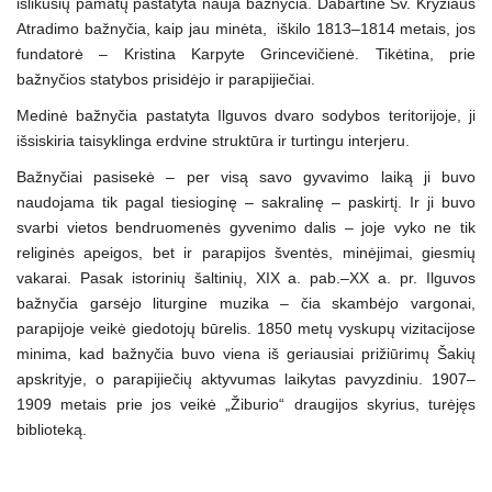
išlikusių pamatų pastatyta nauja bažnyčia. Dabartinė Šv. Kryžiaus
Atradimo bažnyčia, kaip jau minėta, iškilo 1813–1814 metais, jos
fundatorė – Kristina Karpyte Grincevičienė. Tikėtina, prie
bažnyčios statybos prisidėjo ir parapijiečiai.
Medinė bažnyčia pastatyta Ilguvos dvaro sodybos teritorijoje, ji
išsiskiria taisyklinga erdvine struktūra ir turtingu interjeru.
Bažnyčiai pasisekė – per visą savo gyvavimo laiką ji buvo
naudojama tik pagal tiesioginę – sakralinę – paskirtį. Ir ji buvo
svarbi vietos bendruomenės gyvenimo dalis – joje vyko ne tik
religinės apeigos, bet ir parapijos šventės, minėjimai, giesmių
vakarai. Pasak istorinių šaltinių, XIX a. pab.–XX a. pr. Ilguvos
bažnyčia garsėjo liturgine muzika – čia skambėjo vargonai,
parapijoje veikė giedotojų būrelis. 1850 metų vyskupų vizitacijose
minima, kad bažnyčia buvo viena iš geriausiai prižiūrimų Šakių
apskrityje, o parapijiečių aktyvumas laikytas pavyzdiniu. 1907–
1909 metais prie jos veikė „Žiburio“ draugijos skyrius, turėjęs
biblioteką.