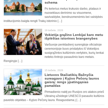
schema
Po kelerius metus trukusio darbo, plataus ir
nuoseklaus derinimo su visuomene,
savivaldybe, bendruomenėmis bei valstybės
institucijomis baigta rengti Trakų istorinio […]
19 birželio, 2026
Vokietija grąžino Lenkijai karo metu
išplėštas istorines brangenybes
Varšuvoje penktadienį surengtoje oficialioje
ceremonijoje buvo pristatytos iš Vokietijos
susigrąžintos kultūrinės vertybės, kurių lenkai
neteko Antrojo pasaulinio karo metais.
Renginyje […]
15 birželio, 2026
Lietuvos Stačiatikių Bažnyčia
sureagavo į Kyjivo Pečorų lauros
gaisrą: rengs ypatingąsias
pamaldas
Pirmadienio naktį po Rusijos oro atakos prieš
Ukrainą užsidegė UNESCO pasaulio kultūros
paveldo objektas – Kyjivo Pečorų laura. Reaguodama į […]