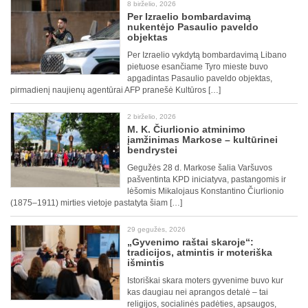
8 birželio, 2026
Per Izraelio bombardavimą
nukentėjo Pasaulio paveldo
objektas
Per Izraelio vykdytą bombardavimą Libano
pietuose esančiame Tyro mieste buvo
apgadintas Pasaulio paveldo objektas,
pirmadienį naujienų agentūrai AFP pranešė Kultūros […]
2 birželio, 2026
M. K. Čiurlionio atminimo
įamžinimas Markose – kultūrinei
bendrystei
Gegužės 28 d. Markose šalia Varšuvos
pašventinta KPD iniciatyva, pastangomis ir
lėšomis Mikalojaus Konstantino Čiurlionio
(1875–1911) mirties vietoje pastatyta šiam […]
29 gegužės, 2026
„Gyvenimo raštai skaroje“:
tradicijos, atmintis ir moteriška
išmintis
Istoriškai skara moters gyvenime buvo kur
kas daugiau nei aprangos detalė – tai
religijos, socialinės padėties, apsaugos,