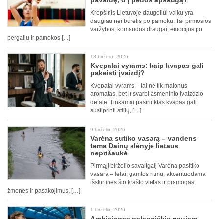
pavardę, o į pėdos apsaugą?
Krepšinis Lietuvoje daugeliui vaikų yra
daugiau nei būrelis po pamokų. Tai pirmosios
varžybos, komandos draugai, emocijos po
pergalių ir pamokos […]
18 birželio, 2026
Kvepalai vyrams: kaip kvapas gali
pakeisti įvaizdį?
Kvepalai vyrams – tai ne tik malonus
aromatas, bet ir svarbi asmeninio įvaizdžio
detalė. Tinkamai pasirinktas kvapas gali
sustiprinti stilių, […]
9 birželio, 2026
Varėna sutiko vasarą – vandens
tema Dainų slėnyje lietaus
neprišaukė
Pirmąjį birželio savaitgalį Varėna pasitiko
vasarą – lėtai, gamtos ritmu, akcentuodama
išskirtines šio krašto vietas ir pramogas,
žmones ir pasakojimus, […]
1 birželio, 2026
Ambicingas palangiškis naujam