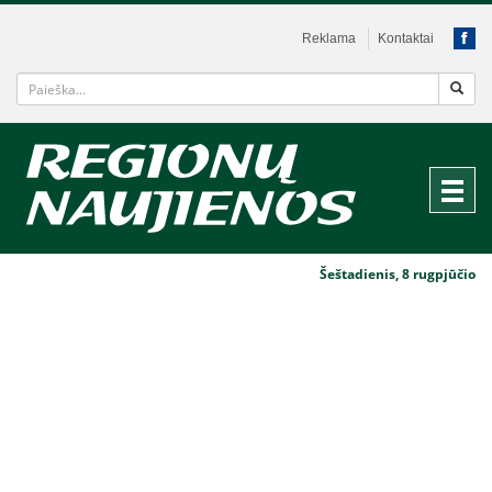
Reklama
Kontaktai
Šeštadienis, 8 rugpjūčio