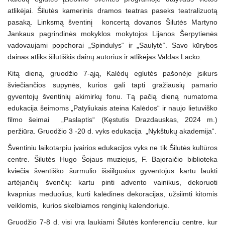
atlikėjai. Šilutės kamerinis dramos teatras paseks teatralizuotą
pasaką. Linksmą šventinį koncertą dovanos Šilutės Martyno
Jankaus pagrindinės mokyklos mokytojos Lijanos Šerpytienės
vadovaujami popchorai „Spindulys“ ir „Saulytė“. Savo kūrybos
dainas atliks šilutiškis dainų autorius ir atlikėjas Valdas Lacko.
Kitą dieną, gruodžio 7-ąją, Kalėdų eglutės pašonėje įsikurs
šviečiančios supynės, kurios gali tapti gražiausių pamario
gyventojų šventinių akimirkų fonu. Tą pačią dieną numatoma
edukacija šeimoms „Patyliukais ateina Kalėdos“ ir naujo lietuviško
filmo šeimai „Paslaptis“ (Kęstutis Drazdauskas, 2024 m.)
peržiūra. Gruodžio 3 -20 d. vyks edukacija „Nykštukų akademija“.
Šventiniu laikotarpiu įvairios edukacijos vyks ne tik Šilutės kultūros
centre. Šilutės Hugo Šojaus muziejus, F. Bajoraičio biblioteka
kviečia šventiško šurmulio išsiilgusius gyventojus kartu laukti
artėjančių švenčių: kartu pinti advento vainikus, dekoruoti
kvapnius meduolius, kurti kalėdines dekoracijas, užsiimti kitomis
veiklomis, kurios skelbiamos renginių kalendoriuje.
Gruodžio 7-8 d. visi yra laukiami Šilutės konferencijų centre, kur