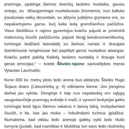
pramoga, ypatinga žiemos švenčių laukimo nuotaika, gausiu
sniegu, su džiaugsmingai nusiteikusiais žmonėmis, nuo šaltuko
įraudusiais vaikų skruostais, su aktyviu judėjimu gryname ore, su
nepakartojamu garsu, kurį kelia ledą gremžiančios pačiūžos.
Visus šilutiškius ir rajono gyventojus kviečiu pajusti ar prisiminti
malonumą čiuožti pačiūžomis, pajusti tikrąjį bendruomeniškumą,
turiningai leidžiant laisvalaikį su šeimos nariais ir draugais
šventiniuose renginiuose bei papildyti geros nuotaikos atsargas.
Kviečiu patirti pakilią Kalėdų laukimo nuotaiką ir drauge kurti
geras emocijas,“ – kvietė
Šilutės rajono
savivaldybės meras
Vytautas Laurinaitis.
Kone 600 kv. metrų ploto ledo arena bus atidaryta Šilutės Hugo
Šojaus dvaro (Lietuvininkų g. 4) vidiniame kieme. Jos įrengimo
darbai jau vyksta. Dengtoje ir taip nuo nepalankių oro sąlygų
saugosiančioje pramogų erdvėje ir maži, ir vyresni lankytojai galės
turiningai leisti ilgus žiemos vakarus ir laisvą laiką, mokydamiesi
čiuožti, o tie, kas jau moka – tobulindami turimus įgūdžius.
Numatoma, kad vėliau ledo arenoje galėtų vykti ledo ritulio
turnyrai (juolab, kad rusniškiai ir šilutiškiai turi savo ledo ritulininkų