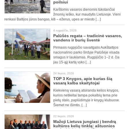
poilsiui
Karštomis vasaros dienomis tūkstančiai
žmonių ieško, kur maudytis Lietuvoje. Vieni
renkasi Baltijos jūros bangas, kiti – ežerus, upes ar miesto […]
4 rugpjūčio, 2026
Palūšės regata – tradicinė vasaros,
vandens ir burių šventė
Pirmasis rugpjūčio savaitgalis Aukštaitijos
nacionalinio parko širdyje Palūšėje visada
smagus ir laukiamas. Rugpjūčio 1–2 d. čia
jau 15-ąjį kartą vyko […]
24 liepos, 2026
TOP 3 Knygos, apie kurias šią
vasarą kalba skaitytojai
Kiekvieną vasarą atsiranda kelios knygos,
kurios netikėtai tampa pokalbių tema prie
pietų stalo, paplūdimyje ir knygų klubuose.
Šiemet ne išimtis. […]
22 liepos, 2026
Mažoji Lietuva jungiasi į bendrą
kultūros kelių tinklą: aštuonios