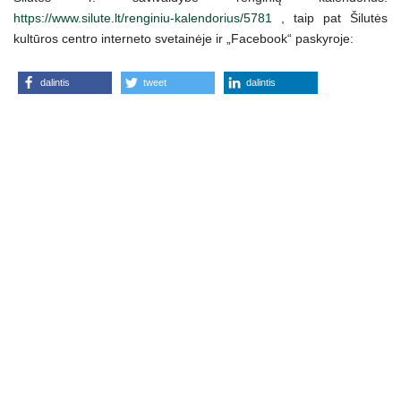
https://www.silute.lt/renginiu-kalendorius/5781
, taip pat Šilutės
kultūros centro interneto svetainėje ir „Facebook“ paskyroje:
dalintis
tweet
dalintis