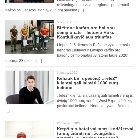
reikšminga data visam regionui, primenanti
Mažosios Lietuvos istoriją, kultūrinį paveldą […]
5 liepos, 2026
Birštone karšto oro balionų
čempionate – lietuvio Roko
Kostiuškevičiaus triumfas
Liepos 2–5 dienomis Birštone vyko antrasis
bendras Lietuvos ir Latvijos karšto oro
balionų čempionatas „Birštono taurė 2026“,
subūręs 23 pilotus […]
3 liepos, 2026
Keliauk be rūpesčių: „Tele2“
klientai gali laimėti 1000 eurų
kelionei
„Tele2“ klientai šią vasarą gali laimėti vieną iš
dviejų 1000 eurų vertės „West Express“ čekių
pasirinktai kelionei. Norint dalyvauti žaidime,
[…]
25 birželio, 2026
Krepšinio batai vaikams: kodėl tėvai
turėtų žiūrėti ne į žvaigždės