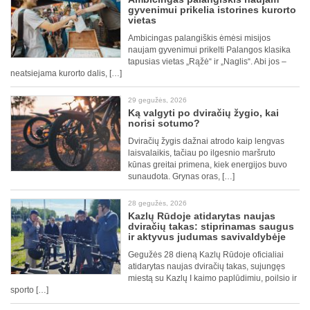
gyvenimui prikelia istorines kurorto
vietas
Ambicingas palangiškis ėmėsi misijos
naujam gyvenimui prikelti Palangos klasika
tapusias vietas „Rąžė“ ir „Naglis“. Abi jos –
neatsiejama kurorto dalis, […]
29 gegužės, 2026
Ką valgyti po dviračių žygio, kai
norisi sotumo?
Dviračių žygis dažnai atrodo kaip lengvas
laisvalaikis, tačiau po ilgesnio maršruto
kūnas greitai primena, kiek energijos buvo
sunaudota. Grynas oras, […]
28 gegužės, 2026
Kazlų Rūdoje atidarytas naujas
dviračių takas: stiprinamas saugus
ir aktyvus judumas savivaldybėje
Gegužės 28 dieną Kazlų Rūdoje oficialiai
atidarytas naujas dviračių takas, sujungęs
miestą su Kazlų I kaimo paplūdimiu, poilsio ir
sporto […]