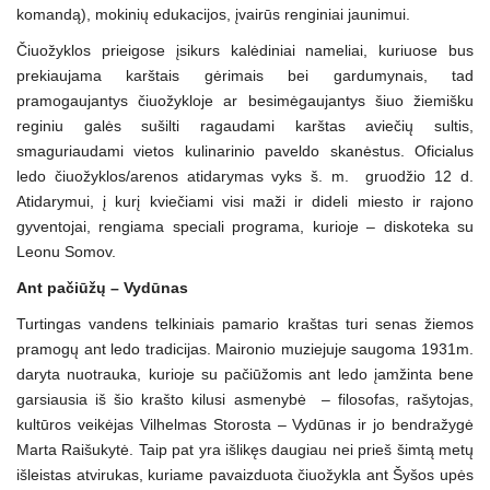
komandą), mokinių edukacijos, įvairūs renginiai jaunimui.
Čiuožyklos prieigose įsikurs kalėdiniai nameliai, kuriuose bus
prekiaujama karštais gėrimais bei gardumynais, tad
pramogaujantys čiuožykloje ar besimėgaujantys šiuo žiemišku
reginiu galės sušilti ragaudami karštas aviečių sultis,
smaguriaudami vietos kulinarinio paveldo skanėstus. Oficialus
ledo čiuožyklos/arenos atidarymas vyks š. m. gruodžio 12 d.
Atidarymui, į kurį kviečiami visi maži ir dideli miesto ir rajono
gyventojai, rengiama speciali programa, kurioje – diskoteka su
Leonu Somov.
Ant pačiūžų – Vydūnas
Turtingas vandens telkiniais pamario kraštas turi senas žiemos
pramogų ant ledo tradicijas. Maironio muziejuje saugoma 1931m.
daryta nuotrauka, kurioje su pačiūžomis ant ledo įamžinta bene
garsiausia iš šio krašto kilusi asmenybė – filosofas, rašytojas,
kultūros veikėjas Vilhelmas Storosta – Vydūnas ir jo bendražygė
Marta Raišukytė. Taip pat yra išlikęs daugiau nei prieš šimtą metų
išleistas atvirukas, kuriame pavaizduota čiuožykla ant Šyšos upės