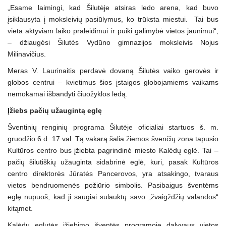
„Esame laimingi, kad Šilutėje atsiras ledo arena, kad buvo
įsiklausyta į moksleivių pasiūlymus, ko trūksta miestui. Tai bus
vieta aktyviam laiko praleidimui ir puiki galimybė vietos jaunimui“,
– džiaugėsi Šilutės Vydūno gimnazijos moksleivis Nojus
Milinavičius.
Meras V. Laurinaitis perdavė dovaną Šilutės vaiko gerovės ir
globos centrui – kvietimus šios įstaigos globojamiems vaikams
nemokamai išbandyti čiuožyklos ledą.
Įžiebs pačių užaugintą eglę
Šventinių renginių programa Šilutėje oficialiai startuos š. m.
gruodžio 6 d. 17 val. Tą vakarą šalia žiemos švenčių zona tapusio
Kultūros centro bus įžiebta pagrindinė miesto Kalėdų eglė. Tai –
pačių šilutiškių užauginta sidabrinė eglė, kuri, pasak Kultūros
centro direktorės Jūratės Pancerovos, yra atsakingo, tvaraus
vietos bendruomenės požiūrio simbolis. Pasibaigus šventėms
eglę nupuoš, kad ji saugiai sulauktų savo „žvaigždžių valandos“
kitąmet.
Kalėdų eglutės įžiebimo šventės programoje dalyvaus vietos