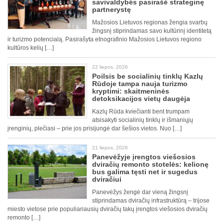
savivaldybės pasirašė strateginę
partnerystę
Mažosios Lietuvos regionas žengia svarbų
žingsnį stiprindamas savo kultūrinį identitetą
ir turizmo potencialą. Pasirašyta etnografinio Mažosios Lietuvos regiono
kultūros kelių […]
22 liepos, 2026
Poilsis be socialinių tinklų Kazlų
Rūdoje tampa nauja turizmo
kryptimi: skaitmeninės
detoksikacijos vietų daugėja
Kazlų Rūda kviečianti bent trumpam
atsisakyti socialinių tinklų ir išmaniųjų
įrenginių, plečiasi – prie jos prisijungė dar šešios vietos. Nuo […]
21 liepos, 2026
Panevėžyje įrengtos viešosios
dviračių remonto stotelės: kelionę
bus galima tęsti net ir sugedus
dviračiui
Panevėžys žengė dar vieną žingsnį
stiprindamas dviračių infrastruktūrą – trijose
miesto vietose prie populiariausių dviračių takų įrengtos viešosios dviračių
remonto […]