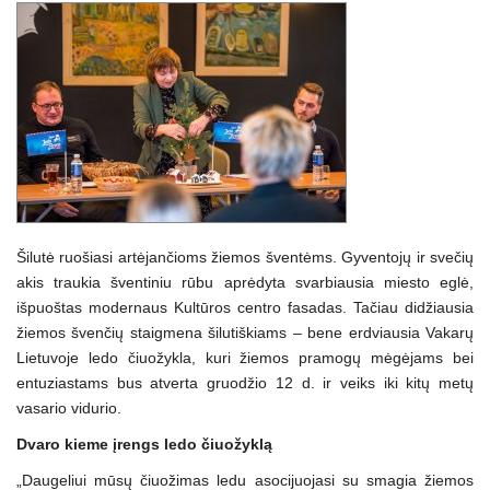
Šilutė ruošiasi artėjančioms žiemos šventėms. Gyventojų ir svečių
akis traukia šventiniu rūbu aprėdyta svarbiausia miesto eglė,
išpuoštas modernaus Kultūros centro fasadas. Tačiau didžiausia
žiemos švenčių staigmena šilutiškiams – bene erdviausia Vakarų
Lietuvoje ledo čiuožykla, kuri žiemos pramogų mėgėjams bei
entuziastams bus atverta gruodžio 12 d. ir veiks iki kitų metų
vasario vidurio.
Dvaro kieme įrengs ledo čiuožyklą
„Daugeliui mūsų čiuožimas ledu asocijuojasi su smagia žiemos