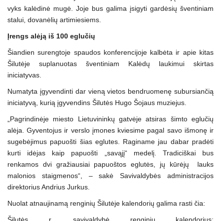
vyks kalėdinė mugė. Joje bus galima įsigyti gardėsių šventiniam
stalui, dovanėlių artimiesiems.
Įrengs alėją iš 100 eglučių
Šiandien surengtoje spaudos konferencijoje kalbėta ir apie kitas
Šilutėje suplanuotas šventiniam Kalėdų laukimui skirtas
iniciatyvas.
Numatyta įgyvendinti dar vieną vietos bendruomenę subursiančią
iniciatyvą, kurią įgyvendins Šilutės Hugo Šojaus muziejus.
„Pagrindinėje miesto Lietuvininkų gatvėje atsiras šimto eglučių
alėja. Gyventojus ir verslo įmones kviesime pagal savo išmonę ir
sugebėjimus papuošti šias eglutes. Raginame jau dabar pradėti
kurti idėjas kaip papuošti „savąjį“ medelį. Tradiciškai bus
renkamos dvi gražiausiai papuoštos eglutės, jų kūrėjų lauks
malonios staigmenos“,
–
sakė Savivaldybės administracijos
direktorius Andrius Jurkus.
Nuolat atnaujinamą renginių Šilutėje kalendorių galima rasti čia:
Šilutės r. savivaldybė renginių kalendorius: