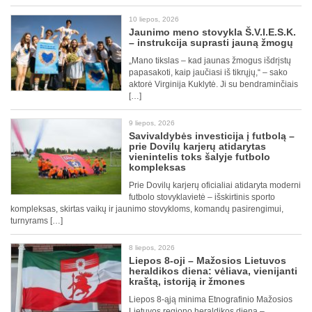
10 liepos, 2026
Jaunimo meno stovykla Š.V.I.E.S.K.
– instrukcija suprasti jauną žmogų
„Mano tikslas – kad jaunas žmogus išdrįstų
papasakoti, kaip jaučiasi iš tikrųjų,“ – sako
aktorė Virginija Kuklytė. Ji su bendraminčiais
[…]
9 liepos, 2026
Savivaldybės investicija į futbolą –
prie Dovilų karjerų atidarytas
vienintelis toks šalyje futbolo
kompleksas
Prie Dovilų karjerų oficialiai atidaryta moderni
futbolo stovyklavietė – išskirtinis sporto
kompleksas, skirtas vaikų ir jaunimo stovykloms, komandų pasirengimui,
turnyrams […]
8 liepos, 2026
Liepos 8-oji – Mažosios Lietuvos
heraldikos diena: vėliava, vienijanti
kraštą, istoriją ir žmones
Liepos 8-ąją minima Etnografinio Mažosios
Lietuvos regiono heraldikos diena –