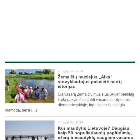
7 rugpjūčio, 2026
Žemaičių muziejus „Alka“
stovyklautojus pakvietė nerti į
istorijas
Šią vasarą Žemaičių muziejus „Alka“ penktąjį
kartą pakvietė susitikti vasaros nuotykiams
dienos stovykloje, tapusia ne tik smagia
pramoga, bet ir […]
4 rugpjūčio, 2026
Kur maudytis Lietuvoje? Daugiau
kaip 50 populiariausių paplūdimių,
ežerų ir maudyklų saugiam vasaros