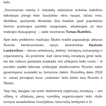
ledo.
„Sumanymas miestų ir miestelių viešosiose erdvėse kalėdiniu
laikotarpiu įrengti ledo čiuožyklas nėra naujas, tačiau mes,
šilutiškiai, jaučiamės tikraisiais šios kadaise ypač populiarios
žiemos pramogos paveldo saugotojais, atsakingais už šios
tradicijos išsaugojimą“, – sakė vicemeras
Tomas Budrikis.
Apie ledo įveiklinimo tradicijas Šilutės krašte papasakojo aktyvus
Rusnės bendruomenės narys, laivinininkas
Kęstutis
Laukevičius
– vienas ankstesnių „ledinių“ iniciatyvų sumanytojų ir
organizatorių. Jis prisiminė, kad viena tokių iniciatyvų gimė tada,
kai dar nebuvo pastatyta estakada virš užliejamo kelio ruožo – iš
poreikio padėti laikinoje izoliacijoje atsidūrusiems Rusnės salos
gyventojams susisiekti su žemynine dalimi. Rusniškių dėka 2018
m. vasarį pirmąkart buvo „nutiestas“ ledo kelias tarp Rusnės ir
Šilutės.
Tarp kitų daugiau nei prieš dešimtmetį užgimusių iniciatyvų – ant
užlietų ir užšalusių pievų rusniškių organizuojami ledo ritulio
turnyrai savadarbėse čiuožyklose, keturračių lenktynės ir kt.