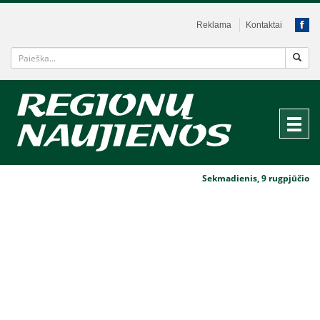
Reklama
Kontaktai
Sekmadienis, 9 rugpjūčio