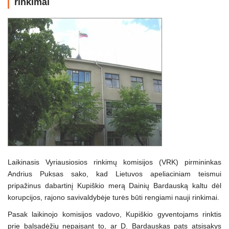
rinkimai
Laikinasis Vyriausiosios rinkimų komisijos (VRK) pirmininkas
Andrius Puksas sako, kad Lietuvos apeliaciniam teismui
pripažinus dabartinį Kupiškio merą Dainių Bardauską kaltu dėl
korupcijos, rajono savivaldybėje turės būti rengiami nauji rinkimai.
Pasak laikinojo komisijos vadovo, Kupiškio gyventojams rinktis
prie balsadėžių nepaisant to, ar D. Bardauskas pats atsisakys