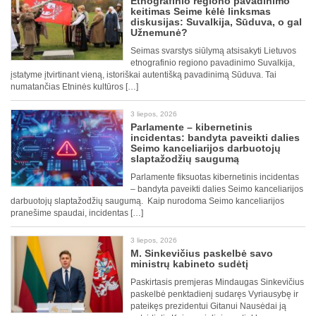
Etnografinio regiono pavadinimo
keitimas Seime kėlė linksmas
diskusijas: Suvalkija, Sūduva, o gal
Užnemunė?
Seimas svarstys siūlymą atsisakyti Lietuvos
etnografinio regiono pavadinimo Suvalkija,
įstatyme įtvirtinant vieną, istoriškai autentišką pavadinimą Sūduva. Tai
numatančias Etninės kultūros […]
3 liepos, 2026
Parlamente – kibernetinis
incidentas: bandyta paveikti dalies
Seimo kanceliarijos darbuotojų
slaptažodžių saugumą
Parlamente fiksuotas kibernetinis incidentas
– bandyta paveikti dalies Seimo kanceliarijos
darbuotojų slaptažodžių saugumą. Kaip nurodoma Seimo kanceliarijos
pranešime spaudai, incidentas […]
3 liepos, 2026
M. Sinkevičius paskelbė savo
ministrų kabineto sudėtį
Paskirtasis premjeras Mindaugas Sinkevičius
paskelbė penktadienį sudaręs Vyriausybę ir
pateikęs prezidentui Gitanui Nausėdai ją