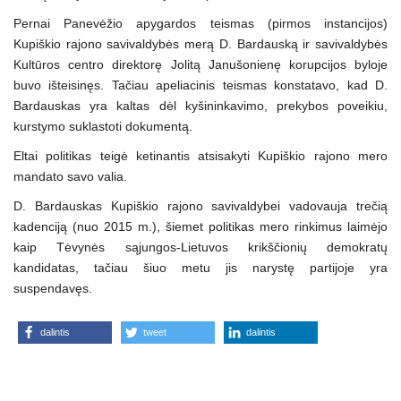
Pernai Panevėžio apygardos teismas (pirmos instancijos)
Kupiškio rajono savivaldybės merą D. Bardauską ir savivaldybės
Kultūros centro direktorę Jolitą Janušonienę korupcijos byloje
buvo išteisinęs. Tačiau apeliacinis teismas konstatavo, kad D.
Bardauskas yra kaltas dėl kyšininkavimo, prekybos poveikiu,
kurstymo suklastoti dokumentą.
Eltai politikas teigė ketinantis atsisakyti Kupiškio rajono mero
mandato savo valia.
D. Bardauskas Kupiškio rajono savivaldybei vadovauja trečią
kadenciją (nuo 2015 m.), šiemet politikas mero rinkimus laimėjo
kaip Tėvynės sąjungos-Lietuvos krikščionių demokratų
kandidatas, tačiau šiuo metu jis narystę partijoje yra
suspendavęs.
dalintis
tweet
dalintis