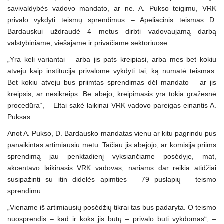
savivaldybės vadovo mandato, ar ne. A. Pukso teigimu, VRK
privalo vykdyti teismų sprendimus – Apeliacinis teismas D.
Bardauskui uždraudė 4 metus dirbti vadovaujamą darbą
valstybiniame, viešajame ir privačiame sektoriuose.
„Yra keli variantai – arba jis pats kreipiasi, arba mes bet kokiu
atveju kaip institucija privalome vykdyti tai, ką numatė teismas.
Bet kokiu atveju bus priimtas sprendimas dėl mandato – ar jis
kreipsis, ar nesikreips. Be abejo, kreipimasis yra tokia gražesnė
procedūra“, – Eltai sakė laikinai VRK vadovo pareigas einantis A.
Puksas.
Anot A. Pukso, D. Bardausko mandatas vienu ar kitu pagrindu pus
panaikintas artimiausiu metu. Tačiau jis abejojo, ar komisija priims
sprendimą jau penktadienį vyksiančiame posėdyje, mat,
akcentavo laikinasis VRK vadovas, nariams dar reikia atidžiai
susipažinti su itin didelės apimties – 79 puslapių – teismo
sprendimu.
„Viename iš artimiausių posėdžių tikrai tas bus padaryta. O teismo
nuosprendis – kad ir koks jis būtų – privalo būti vykdomas“, –