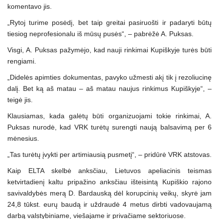
komentavo jis.
„Rytoj turime posėdį, bet taip greitai pasiruošti ir padaryti būtų
tiesiog neprofesionalu iš mūsų pusės“, – pabrėžė A. Puksas.
Visgi, A. Puksas pažymėjo, kad nauji rinkimai Kupiškyje turės būti
rengiami.
„Didelės apimties dokumentas, pavyko užmesti akį tik į rezoliucinę
dalį. Bet ką aš matau – aš matau naujus rinkimus Kupiškyje“, –
teigė jis.
Klausiamas, kada galėtų būti organizuojami tokie rinkimai, A.
Puksas nurodė, kad VRK turėtų surengti naują balsavimą per 6
mėnesius.
„Tas turėtų įvykti per artimiausią pusmetį“, – pridūrė VRK atstovas.
Kaip ELTA skelbė anksčiau, Lietuvos apeliacinis teismas
ketvirtadienį kaltu pripažino anksčiau išteisintą Kupiškio rajono
savivaldybės merą D. Bardauską dėl korupcinių veikų, skyrė jam
24,8 tūkst. eurų baudą ir uždraudė 4 metus dirbti vadovaujamą
darbą valstybiniame, viešajame ir privačiame sektoriuose.