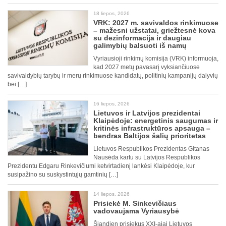
18 liepos, 2026
VRK: 2027 m. savivaldos rinkimuose
– mažesni užstatai, griežtesnė kova
su dezinformacija ir daugiau
galimybių balsuoti iš namų
Vyriausioji rinkimų komisija (VRK) informuoja,
kad 2027 metų pavasarį vyksiančiuose
savivaldybių tarybų ir merų rinkimuose kandidatų, politinių kampanijų dalyvių
bei […]
16 liepos, 2026
Lietuvos ir Latvijos prezidentai
Klaipėdoje: energetinis saugumas ir
kritinės infrastruktūros apsauga –
bendras Baltijos šalių prioritetas
Lietuvos Respublikos Prezidentas Gitanas
Nausėda kartu su Latvijos Respublikos
Prezidentu Edgaru Rinkevičiumi ketvirtadienį lankėsi Klaipėdoje, kur
susipažino su suskystintųjų gamtinių […]
14 liepos, 2026
Prisiekė M. Sinkevičiaus
vadovaujama Vyriausybė
Šiandien prisiekus XXI-ajai Lietuvos