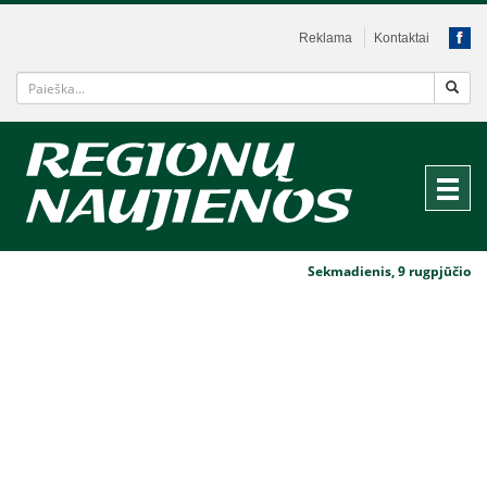
Reklama
Kontaktai
Sekmadienis, 9 rugpjūčio