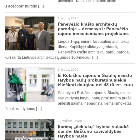
patvirtinti. Kaip socialiniame tinkle
„Facebook“ nurodo […]
2 liepos, 2026
Panevėžio krašto architektų
parodoje – dėmesys ir Panevėžio
rajono investiciniams projektams
Liepos 1-ąją, minint Tarptautinę architektų
dieną, Kupiškyje atidaryta geriausių
Panevėžio krašto architektų darbų paroda,
kuri skirta Lietuvos architektų sąjungos 100-mečiui. […]
1 liepos, 2026
Iš Rokiškio rajono ir Šiaulių miesto
tarybos narių prokuratūra siekia
išieškoti daugiau nei 43 tūkst. eurų
Iš septynių Rokiškio rajono ir Šiaulių miesto
savivaldybių tarybų narių prokuratūra prašo
priteisti galimai nepagrįstai jiems išmokėtas
išmokas – tyrimus […]
30 birželio, 2026
Įtarimų „čekiukų“ bylose sulaukė
dar dvi Birštono savivaldybės
tarybos narės