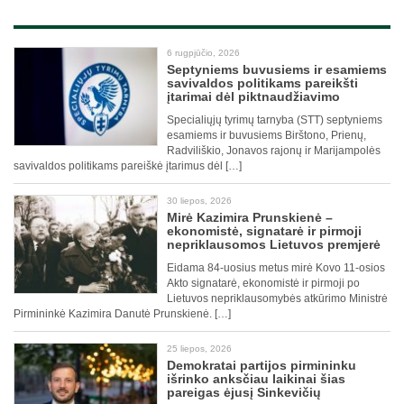
6 rugpjūčio, 2026
Septyniems buvusiems ir esamiems
savivaldos politikams pareikšti
įtarimai dėl piktnaudžiavimo
Specialiųjų tyrimų tarnyba (STT) septyniems
esamiems ir buvusiems Birštono, Prienų,
Radviliškio, Jonavos rajonų ir Marijampolės
savivaldos politikams pareiškė įtarimus dėl […]
30 liepos, 2026
Mirė Kazimira Prunskienė –
ekonomistė, signatarė ir pirmoji
nepriklausomos Lietuvos premjerė
Eidama 84-uosius metus mirė Kovo 11-osios
Akto signatarė, ekonomistė ir pirmoji po
Lietuvos nepriklausomybės atkūrimo Ministrė
Pirmininkė Kazimira Danutė Prunskienė. […]
25 liepos, 2026
Demokratai partijos pirmininku
išrinko anksčiau laikinai šias
pareigas ėjusį Sinkevičių