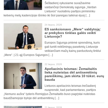
Šeštadienį vykusiame suvažiavime
valdančioji Demokratų sąjunga „Vardan
Lietuvos“ nuolatiniu partijos pirmininku
ketverių metų kadencijoje išrinko iki šiol pareigas laikinai ėjusį […]
24 liepos, 2026
ES sankcionavo „Mere“ valdytoją:
ar prekybos tinklas galės veikti
Lietuvoje?
Europos Sąjunga priėmė sprendimą, kuris
gali turėti reikšmingų pasekmių Lietuvoje
veikiančiam mažų kainų parduotuvių tinklui
„Mere“. Į 21-ąjį Europos Sąjungos […]
22 liepos, 2026
Apeliacinis teismas: Žemaitaitis
lieka nuteistas dėl antisemitinių
pareiškimų, jam skirta 10 tūkst. eurų
bauda
Lietuvos apeliacinis teismas trečiadienį
nusprendė, kad parlamentaras, partijos
„Nemuno aušra“ lyderis Remigijus Žemaitaitis buvo pagrįstai nuteistas
baudžiamojoje byloje dėl antisemitinių […]
21 liepos, 2026