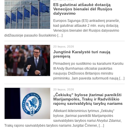
ES galutinai atšaukė dotaciją
Venecijos bienalei dėl Rusijos
dalyvavimo
Europos Sąjunga (ES) antradienį pranešė,
kad galutinai atšaukė 2 mln. eurų dotaciją
Venecijos bienalei dėl Rusijos dalyvavimo
didžiausioje pasaulio šiuolaikinio […]
20 liepos, 2026
Jungtinė Karalystė turi naują
premjerą
Pirmadienį po susitikimo su karaliumi Karoliu
III Andy Burnhamas oficialiai paskirtas
naujuoju Didžiosios Britanijos ministru
pirmininku. Jam pavesta suformuoti naują […]
20 liepos, 2026
„Čekiukų“ bylose įtarimai pareikšti
Marijampolės, Trakų ir Radviliškio
rajonų savivaldybių tarybų nariams
Atliekant ikiteisminius tyrimus „čekiukų“
bylose, įtarimai pareikšti Marijampolės
savivaldybės tarybos nariui Alvydui Zdaniui,
Trakų rajono savivaldybės tarybos nariams Jurgitai Čirienei, […]