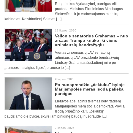
Respublikos Vyriausybei, pareigas eiti
pradeda Ministras Pirmininkas Mindaugas
Sinkevičius ir jo vadovaujamas ministrų
kabinetas. Ketvirtadienį Seimas […]
12 liepos, 2026
Velionis senatorius Grahamas – nuo
aršaus Trumpo kritiko iki vieno
artimiausių bendražygių
Vienas žinomiausių JAV senatorių ir
artimiausių JAV prezidento bendražygių
Lindsey Grahamas šeštadienį mirė po
„trumpos ir staigios ligos“, pranešė jo […]
9 liepos, 2026
Po nuosprendžio „čekiukų” byloje
Marijampolės meras Isoda palieka
pareigas
Lietuvos apeliacinis teismas ketvirtadienį
Marijampolės merą socialdemokratą Povilą
Isodą pripažino kaltu „čekiukų“
baudžiamojoje byloje, skyrė jam piniginę baudą ir uždraudė […]
7 liepos, 2026