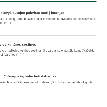
tovyklautojus pakvietė nerti į istorijas
ka“ penktąjį kartą pakvietė susitikti vasaros nuotykiams dienos stovykloje,
et ir […]
sios kultūros sostinės
uvos mažosios kultūros sostinės. Šis vardas suteiktas Židikams (Mažeikių
ngei (Varėnos r.), […]
t…“ Knygnešių keliu link dabarties
ešių himnas“? Ar teko giedoti žodžius: „Ogi jūs ką šiandien darot, gimtą