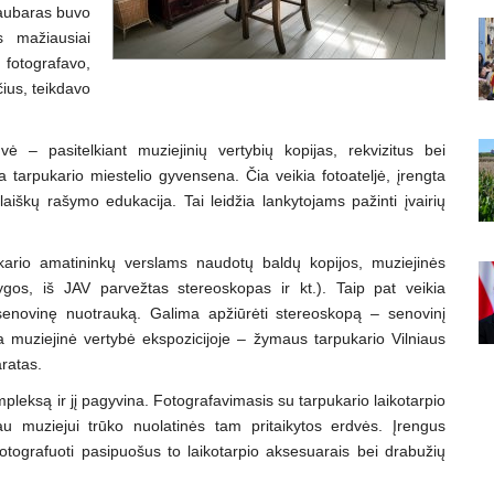
Daubaras buvo
 mažiausiai
, fotografavo,
ius, teikdavo
 – pasitelkiant muziejinių vertybių kopijas, rekvizitus bei
ta tarpukario miestelio gyvensena. Čia veikia fotoateljė, įrengta
 laiškų rašymo edukacija. Tai leidžia lankytojams pažinti įvairių
ukario amatininkų verslams naudotų baldų kopijos, muziejinės
ygos, iš JAV parvežtas stereoskopas ir kt.). Taip pat veikia
 senovinę nuotrauką. Galima apžiūrėti stereoskopą – senovinį
 muziejinė vertybė ekspozicijoje – žymaus tarpukario Vilniaus
ratas.
leksą ir jį pagyvina. Fotografavimasis su tarpukario laikotarpio
u muziejui trūko nuolatinės tam pritaikytos erdvės. Įrengus
ifotografuoti pasipuošus to laikotarpio aksesuarais bei drabužių