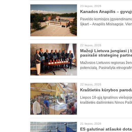
23 liepos, 2026
Kanados Anapilis – gyvųjų 
Paveldo komisijos įgyvendinamo
šįkart – Anapilis Misisagoje. Vien
22 liepos, 2026
Mažoji Lietuva jungiasi į
pasirašė strateginę partn
Mažosios Lietuvos regionas žengi
potencialą. Pasirašyta etnografi
22 liepos, 2026
Kraštietės kūrybos paroda
Liepos 18-ąją Ignalinos viešojoje
kraštietės dailininkės Ninos Pa
21 liepos, 2026
ES galutinai atšaukė dota