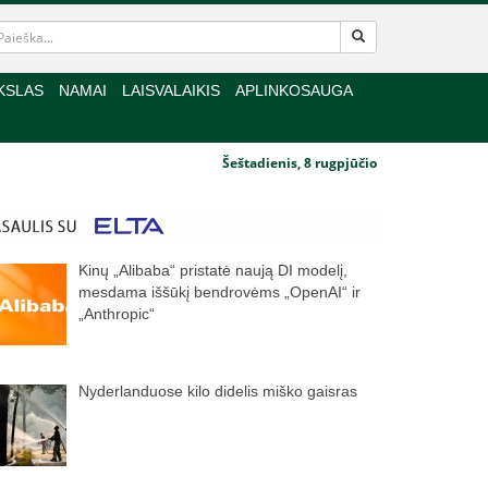
KSLAS
NAMAI
LAISVALAIKIS
APLINKOSAUGA
Šeštadienis, 8 rugpjūčio
Kinų „Alibaba“ pristatė naują DI modelį,
mesdama iššūkį bendrovėms „OpenAI“ ir
„Anthropic“
Nyderlanduose kilo didelis miško gaisras