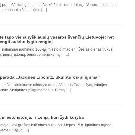
 pranešė, kad galutinai atšaukė 2 mln. eurų dotaciją Venecijos bienalei
oje pasaulio šiuolaikinio […]
ė tapo viena ryškiausių vasaros švenčių Lietuvoje: net
engti aukšto lygio renginį
iškilmingai paminėjo 160-ąjį miesto gimtadienį. Šešias dienas trukusi
ą, meną, istoriją, bendruomeniškumą ir […]
paroda „Jacques Lipchitz. Skulptūros-piligrimai“
uje Druskininkuose atidaryta antroji Vilniaus Gaono žydų istorijos
itz. Skulptūros-piligrimai“ dalis. Pirmą […]
miesto istorija, ir Lelija, kuri žydi kūryba
entėje – dvi gražios kultūrinės sukaktys. Liepos 15 d. Ignalinos rajono
ventė 85-ąjį, o […]