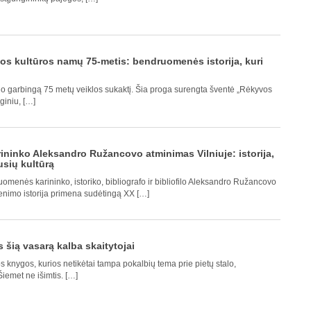
os kultūros namų 75-metis: bendruomenės istorija, kuri
o garbingą 75 metų veiklos sukaktį. Šia proga surengta šventė „Rėkyvos
nginiu, […]
ininko Aleksandro Ružancovo atminimas Vilniuje: istorija,
usių kultūrą
uomenės karininko, istoriko, bibliografo ir bibliofilo Aleksandro Ružancovo
venimo istorija primena sudėtingą XX […]
 šią vasarą kalba skaitytojai
s knygos, kurios netikėtai tampa pokalbių tema prie pietų stalo,
iemet ne išimtis. […]