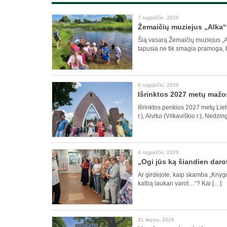
7 rugpjūčio, 2026
Žemaičių muziejus „Alka“ s
Šią vasarą Žemaičių muziejus „Al
tapusia ne tik smagia pramoga, b
6 rugpjūčio, 2026
Išrinktos 2027 metų mažo
Išrinktos penkios 2027 metų Liet
r.), Alvitui (Vilkaviškio r.), Nedzi
4 rugpjūčio, 2026
„Ogi jūs ką šiandien daro
Ar girdėjote, kaip skamba „Knygn
kalbą laukan varot…“? Kai […]
31 liepos, 2026