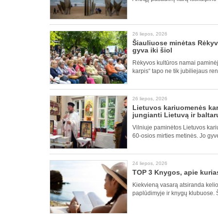
26 liepos, 2026
Šiauliuose minėtas Rėkyv
gyva iki šiol
Rėkyvos kultūros namai paminėj
karpis“ tapo ne tik jubiliejaus re
26 liepos, 2026
Lietuvos kariuomenės kar
jungianti Lietuvą ir baltar
Vilniuje paminėtos Lietuvos kari
60-osios mirties metinės. Jo gy
24 liepos, 2026
TOP 3 Knygos, apie kurias
Kiekvieną vasarą atsiranda kelio
paplūdimyje ir knygų klubuose. Š