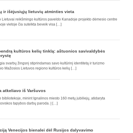
ir išėjusiųjų lietuvių atminties vieta
 Lietuvai reikšmingo kultūros paveldo Kanadoje projekto dėmesio centre
oje vietoje čia sutelkta beveik visa […]
 bendrą kultūros kelių tinklą: aštuonios savivaldybės
erystę
a svarbų žingsnį stiprindamas savo kultūrinį identitetą ir turizmo
nio Mažosios Lietuvos regiono kultūros kelių […]
 atkeliavo iš Varšuvos
 bibliotekoje, minint Ignalinos miesto 160 metų jubiliejų, atidaryta
škovskos tapybos darbų paroda. Į […]
ciją Venecijos bienalei dėl Rusijos dalyvavimo