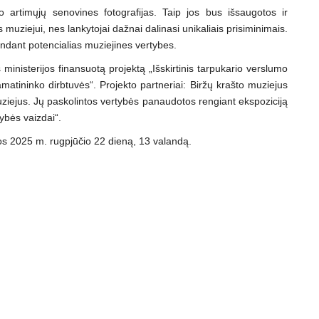
vo artimųjų senovines fotografijas. Taip jos bus išsaugotos ir
 muziejui, nes lankytojai dažnai dalinasi unikaliais prisiminimais.
andant potencialias muziejines vertybes.
 ministerijos finansuotą projektą „Išskirtinis tarpukario verslumo
matininko dirbtuvės“. Projekto partneriai: Biržų krašto muziejus
uziejus. Jų paskolintos vertybės panaudotos rengiant ekspoziciją
ybės vaizdai“.
os 2025 m. rugpjūčio 22 dieną, 13 valandą.