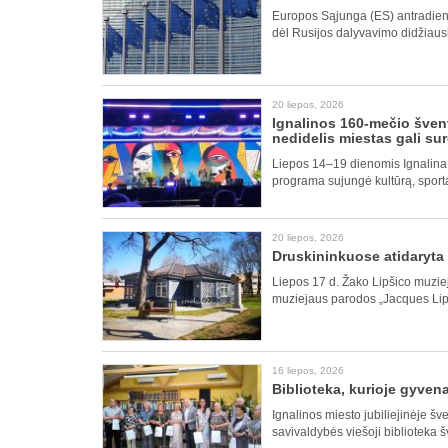
Europos Sąjunga (ES) antradienį
dėl Rusijos dalyvavimo didžiausi
20 liepos, 2026
Ignalinos 160-mečio švent
nedidelis miestas gali sur
Liepos 14–19 dienomis Ignalina 
programa sujungė kultūrą, sport
20 liepos, 2026
Druskininkuose atidaryta 
Liepos 17 d. Žako Lipšico muziej
muziejaus parodos „Jacques Lipch
16 liepos, 2026
Biblioteka, kurioje gyvena 
Ignalinos miesto jubiliejinėje šv
savivaldybės viešoji biblioteka š