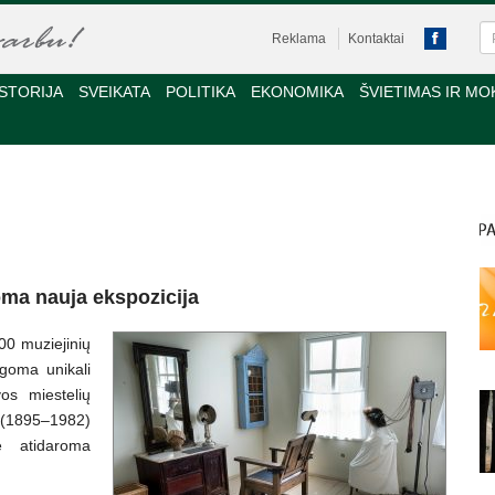
Reklama
Kontaktai
STORIJA
SVEIKATA
POLITIKA
EKONOMIKA
ŠVIETIMAS IR MO
oma nauja ekspozicija
00 muziejinių
ugoma unikali
vos miestelių
 (1895–1982)
e atidaroma