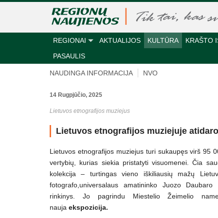
REGIONAI
AKTUALIJOS
KULTŪRA
KRAŠTO I
PASAULIS
NAUDINGA INFORMACIJA
NVO
14 Rugpjūčio, 2025
Lietuvos etnografijos muziejus
Lietuvos etnografijos muziejuje atidar
Lietuvos etnografijos muziejus turi sukaupęs virš 95 0
vertybių, kurias siekia pristatyti visuomenei. Čia sa
kolekcija – turtingas vieno iškiliausių mažų Lietu
fotografo,universalaus amatininko Juozo Daubaro
rinkinys. Jo pagrindu Miestelio Žeimelio nam
nauja
ekspozicija.