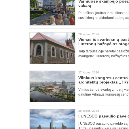
Varniuose skambėjo poezi
vakarą
Poetiškas, jautrus ir muzikos pri
susitikimą su aktoriumi, dainų au
29 liepos, 2026
Vienas iš svarbesnių past
liuteronų bažnyčios stog
Taip tarpusavyje neretai pasidžia
evangelikų liuteronų bažnyčios 
27 liepos, 2026
Vilniaus kongresų centro v
architektų projektas „TR
Vilnius žengė svarbų žingsnį vie
galutinė Vilniaus kongresų centr
26 liepos, 2026
Į UNESCO pasaulio paveldo
Į UNESCO pasaulio paveldo sąraš
Antrąjį pasaulinį karą išsilaipin