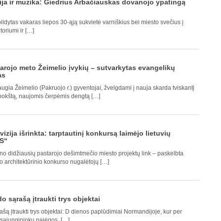
ja ir muzika: Giedrius Arbačiauskas dovanojo ypatingą
pildytas vakaras liepos 30-ąją sukvietė varniškius bei miesto svečius į
toriumi ir […]
arojo meto Žeimelio įvykių – sutvarkytas evangelikų
as
ugia Žeimelio (Pakruojo r.) gyventojai, žvelgdami į nauja skarda tviskantį
bokštą, naujomis čerpėmis dengtą […]
izija išrinkta: tarptautinį konkursą laimėjo lietuvių
YS“
no didžiausių pastarojo dešimtmečio miesto projektų link – paskelbta
o architektūrinio konkurso nugalėtojų […]
 sąrašą įtraukti trys objektai
ą įtraukti trys objektai: D dienos paplūdimiai Normandijoje, kur per
o sąjungininkų pajėgos, […]