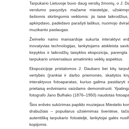
Tarpukario Lietuvoje buvo daug verslių žmonių, o J. 
verslumo pavyzdys mažame miestelyje, užsiėmęs
šešiomis skirtingomis veiklomis: jis taisė laikrodžius
apkirpdavo, padėdavo parašyti laiškus, nuomojo dvirač
muzikanto paslaugas.
Žeimelio namo mansardoje sukurta interaktyvi erdvė
inovatyvias technologijas, lankytojams atskleista savi
kirpyklos ir laikrodžių taisyklos ekspozicija, parengta
tarpukario universalaus amatininko veiklų aspektus.
Ekspozicijoje pristatomos J. Daubaro bei kitų tarp
vertybės (įrankiai ir darbo priemonės, skaitytos kn
interaktyvus fotoaparatas, kuriuo galima pasidaryti
prietaisą erdviniams vaizdams demonstruoti. Ypatinga
fotografo Jano Bulhako (1876–1950) naudotas fotoapa
Šios erdvės sukūrimas papildo muziejaus Miestelio komp
drabužiais – populiarus užsiėmimas šventėse, tačia
autentišką tarpukario fotoateljė, lankytojai galės nus
kopijomis.