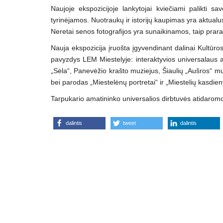
Naujoje ekspozicijoje lankytojai kviečiami palikti sa
tyrinėjamos. Nuotraukų ir istorijų kaupimas yra aktualus
Neretai senos fotografijos yra sunaikinamos, taip prar
Nauja ekspozicija įruošta įgyvendinant dalinai Kultūros
pavyzdys LEM Miestelyje: interaktyvios universalaus a
„Sėla“, Panevėžio krašto muziejus, Šiaulių „Aušros“ m
bei parodas „Miestelėnų portretai“ ir „Miestelių kasdien
Tarpukario amatininko universalios dirbtuvės atidarom
dalintis
tweet
dalintis