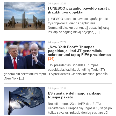
26 liepos, 2026
Į UNESCO pasaulio paveldo sąrašą
įtraukti trys objektai
Į UNESCO pasaulio paveldo sąrašą įtraukti
trys objektai: D dienos paplūdimiai
Normandijoje, kur per Antrąjį pasaulinį karą
išsilaipino sąjungininkų pajėgos, […]
24 liepos, 2026
„New York Post“: Trumpas
pageidauja, kad JT generaliniu
sekretoriumi taptų FIFA prezidentas
(14)
JAV prezidentas Donaldas Trumpas
pageidauja, kad kitu Jungtinių Tautų (JT)
generaliniu sekretoriumi taptų FIFA prezidentas Giannis Infantino, praneša
„New York […]
24 liepos, 2026
ES susitarė dėl naujo sankcijų
Rusijai paketo
Bruselis, liepos 23 d. (AFP-dpa-ELTA).
Ketvirtadienį Europos Sąjungos (ES) šalys po
kelias savaites trukusių derybų susitarė dėl