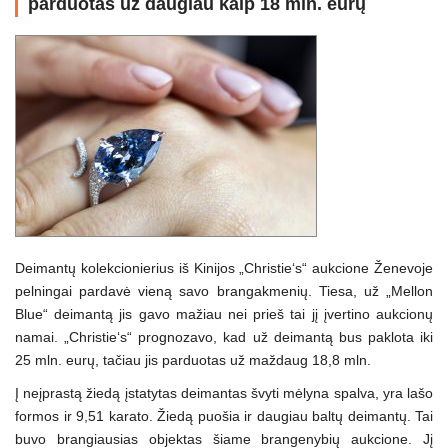
parduotas už daugiau kaip 18 mln. eurų
Deimantų kolekcionierius iš Kinijos „Christie‘s“ aukcione Ženevoje
pelningai pardavė vieną savo brangakmenių. Tiesa, už „Mellon
Blue“ deimantą jis gavo mažiau nei prieš tai jį įvertino aukcionų
namai. „Christie‘s“ prognozavo, kad už deimantą bus paklota iki
25 mln. eurų, tačiau jis parduotas už maždaug 18,8 mln.
Į neįprastą žiedą įstatytas deimantas švyti mėlyna spalva, yra lašo
formos ir 9,51 karato. Žiedą puošia ir daugiau baltų deimantų. Tai
buvo brangiausias objektas šiame brangenybių aukcione. Jį