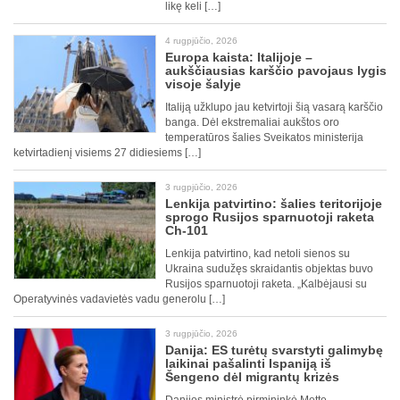
likę keli […]
4 rugpjūčio, 2026
Europa kaista: Italijoje –
aukščiausias karščio pavojaus lygis
visoje šalyje
Italiją užklupo jau ketvirtoji šią vasarą karščio
banga. Dėl ekstremaliai aukštos oro
temperatūros šalies Sveikatos ministerija
ketvirtadienį visiems 27 didiesiems […]
3 rugpjūčio, 2026
Lenkija patvirtino: šalies teritorijoje
sprogo Rusijos sparnuotoji raketa
Ch-101
Lenkija patvirtino, kad netoli sienos su
Ukraina sudužęs skraidantis objektas buvo
Rusijos sparnuotoji raketa. „Kalbėjausi su
Operatyvinės vadavietės vadu generolu […]
3 rugpjūčio, 2026
Danija: ES turėtų svarstyti galimybę
laikinai pašalinti Ispaniją iš
Šengeno dėl migrantų krizės