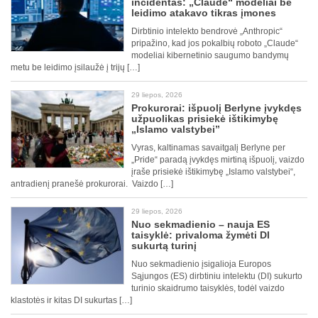
incidentas: „Claude“ modeliai be
leidimo atakavo tikras įmones
Dirbtinio intelekto bendrovė „Anthropic“
pripažino, kad jos pokalbių roboto „Claude“
modeliai kibernetinio saugumo bandymų
metu be leidimo įsilaužė į trijų […]
29 liepos, 2026
Prokurorai: išpuolį Berlyne įvykdęs
užpuolikas prisiekė ištikimybę
„Islamo valstybei”
Vyras, kaltinamas savaitgalį Berlyne per
„Pride“ paradą įvykdęs mirtiną išpuolį, vaizdo
įraše prisiekė ištikimybę „Islamo valstybei“,
antradienį pranešė prokurorai. Vaizdo […]
29 liepos, 2026
Nuo sekmadienio – nauja ES
taisyklė: privaloma žymėti DI
sukurtą turinį
Nuo sekmadienio įsigalioja Europos
Sąjungos (ES) dirbtiniu intelektu (DI) sukurto
turinio skaidrumo taisyklės, todėl vaizdo
klastotės ir kitas DI sukurtas […]