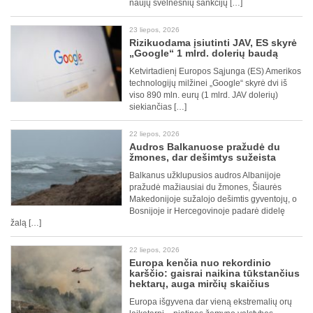
naujų švelnesnių sankcijų […]
23 liepos, 2026
Rizikuodama įsiutinti JAV, ES skyrė
„Google“ 1 mlrd. dolerių baudą
Ketvirtadienį Europos Sąjunga (ES) Amerikos
technologijų milžinei „Google“ skyrė dvi iš
viso 890 mln. eurų (1 mlrd. JAV dolerių)
siekiančias […]
22 liepos, 2026
Audros Balkanuose pražudė du
žmones, dar dešimtys sužeista
Balkanus užklupusios audros Albanijoje
pražudė mažiausiai du žmones, Šiaurės
Makedonijoje sužalojo dešimtis gyventojų, o
Bosnijoje ir Hercegovinoje padarė didelę
žalą […]
22 liepos, 2026
Europa kenčia nuo rekordinio
karščio: gaisrai naikina tūkstančius
hektarų, auga mirčių skaičius
Europa išgyvena dar vieną ekstremalių orų