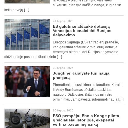
laikotarpį – pietines žemyno valstybes
sukaustė intensyvi karščio banga, kuri ne tik
kelia pavojų […]
21 liepos, 2026
ES galutinai atšaukė dotaciją
Venecijos bienalei dėl Rusijos
dalyvavimo
Europos Sąjunga (ES) antradienį pranešė,
kad galutinai atšaukė 2 mln. eurų dotaciją
Venecijos bienalei dėl Rusijos dalyvavimo
didžiausioje pasaulio šiuolaikinio […]
20 liepos, 2026
Jungtinė Karalystė turi naują
premjerą
Pirmadienį po susitikimo su karaliumi Karoliu
III Andy Burnhamas oficialiai paskirtas
naujuoju Didžiosios Britanijos ministru
pirmininku. Jam pavesta suformuoti naują […]
16 liepos, 2026
PSO perspėja: Ebola Konge plinta
greičiausiai istorijoje, ekspertai
vertina pasaulinę riziką