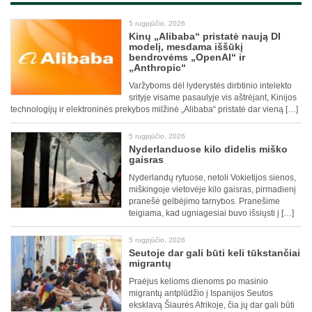
5 rugpjūčio, 2026
Kinų „Alibaba“ pristatė naują DI
modelį, mesdama iššūkį
bendrovėms „OpenAI“ ir
„Anthropic“
Varžyboms dėl lyderystės dirbtinio intelekto
srityje visame pasaulyje vis aštrėjant, Kinijos
technologijų ir elektroninės prekybos milžinė „Alibaba“ pristatė dar vieną […]
5 rugpjūčio, 2026
Nyderlanduose kilo didelis miško
gaisras
Nyderlandų rytuose, netoli Vokietijos sienos,
miškingoje vietovėje kilo gaisras, pirmadienį
pranešė gelbėjimo tarnybos. Pranešime
teigiama, kad ugniagesiai buvo išsiųsti į […]
5 rugpjūčio, 2026
Seutoje dar gali būti keli tūkstančiai
migrantų
Praėjus kelioms dienoms po masinio
migrantų antplūdžio į Ispanijos Seutos
eksklavą Šiaurės Afrikoje, čia jų dar gali būti