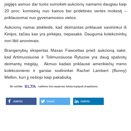
įsigijęs asmuo dar turės sumokėti aukcionų namams daugiau kaip
20 proc. komisinių nuo kainos bei pridėtinės vertės mokestį –
priklausomai nuo gyvenamosios vietos.
Aukcionų namai atskleidė, kad deimantas priklausė savininkui iš
Kinijos, tačiau kas yra pirkėjas, nepasakė. Dauguma kolekcininkų
nori likti anonimais.
Brangenybių ekspertas Maxas Fawcettas prieš aukcioną sakė,
kad Artimuosiuose ir Tolimuosiuose Rytuose yra daug spalvotų
deimantų mėgėjų. Akmuo kadais priklausė amerikiečių meno
kolekcionierei ir garsiai sodininkei Rachel Lambert (Bunny)
Mellon, kuri jį nešiojo kaip pakabuką.
dalintis
tweet
dalintis