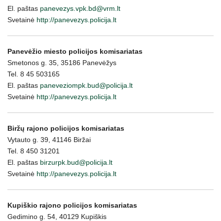
El. paštas
panevezys.vpk.bd@vrm.lt
Svetainė
http://panevezys.policija.lt
Panevėžio miesto policijos komisariatas
Smetonos g. 35, 35186 Panevėžys
Tel. 8 45 503165
El. paštas
paneveziompk.bud@policija.lt
Svetainė
http://panevezys.policija.lt
Biržų rajono policijos komisariatas
Vytauto g. 39, 41146 Biržai
Tel. 8 450 31201
El. paštas
birzurpk.bud@policija.lt
Svetainė
http://panevezys.policija.lt
Kupiškio rajono policijos komisariatas
Gedimino g. 54, 40129 Kupiškis