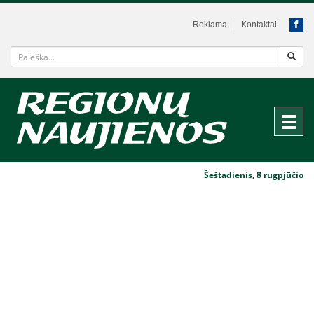
Reklama
Kontaktai
Šeštadienis, 8 rugpjūčio