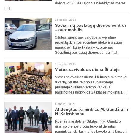
dalyvavo Šilutės rajono savivaldybės meras
[…]
15 spalio, 2015
Socialinių paslaugų dienos centrui
– automobilis
Šilutės rajono savivaldybė įgyvendino
projektą „Dienos socialinė globa ir slauga
namuose“, kurio tikslas – kuo geriau
Socialinių paslaugų dienos centrui […]
13 spalio, 2015
Vietos savivaldos diena Šilutėje
Vietos savivaldos diena, Lietuvoje minima jau
9 kartą, Šilutės rajono savivaldybėje
prasidėjo Šilutės Martyno Jankaus
pagrindinės mokyklos 3a klasės mokinių […]
6 spalio, 2015
Atidengtas paminklas M. Gandžiui ir
H. Kalenbachui
Rusnės miestelyje (Šilutės r.) M. Gandžio
gimimo dienos proga buvo atidengtas
paminklas, skirtas Indijos kovotojui iš laisvę ir