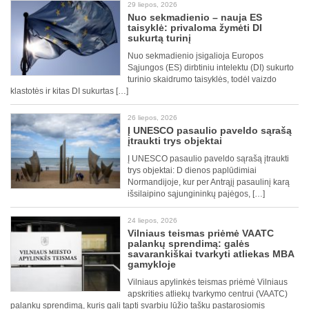
29 liepos, 2026
Nuo sekmadienio – nauja ES
taisyklė: privaloma žymėti DI
sukurtą turinį
Nuo sekmadienio įsigalioja Europos
Sąjungos (ES) dirbtiniu intelektu (DI) sukurto
turinio skaidrumo taisyklės, todėl vaizdo
klastotės ir kitas DI sukurtas […]
26 liepos, 2026
Į UNESCO pasaulio paveldo sąrašą
įtraukti trys objektai
Į UNESCO pasaulio paveldo sąrašą įtraukti
trys objektai: D dienos paplūdimiai
Normandijoje, kur per Antrąjį pasaulinį karą
išsilaipino sąjungininkų pajėgos, […]
24 liepos, 2026
Vilniaus teismas priėmė VAATC
palankų sprendimą: galės
savarankiškai tvarkyti atliekas MBA
gamykloje
Vilniaus apylinkės teismas priėmė Vilniaus
apskrities atliekų tvarkymo centrui (VAATC)
palankų sprendimą, kuris gali tapti svarbiu lūžio tašku pastarosiomis