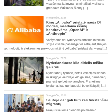
visa šeima, kaimynai, giminaičiai, visi kartu
grėbdavo išdžiūvusį šieną, […]
5 rugpjūčio, 2026
Kinų „Alibaba“ pristatė naują DI
modelį, mesdama iššūkį
bendrovėms „OpenAI“ ir
„Anthropic“
Varžyboms dėl lyderystės dirbtinio intelekto
srityje visame pasaulyje vis aštrėjant, Kinijos
technologijų ir elektroninės prekybos milžinė „Alibaba“ pristatė dar vieną […]
5 rugpjūčio, 2026
Nyderlanduose kilo didelis miško
gaisras
Nyderlandų rytuose, netoli Vokietijos sienos,
miškingoje vietovėje kilo gaisras, pirmadienį
pranešė gelbėjimo tarnybos. Pranešime
teigiama, kad ugniagesiai buvo išsiųsti į […]
5 rugpjūčio, 2026
Seutoje dar gali būti keli tūkstančiai
migrantų
Praėjus kelioms dienoms po masinio