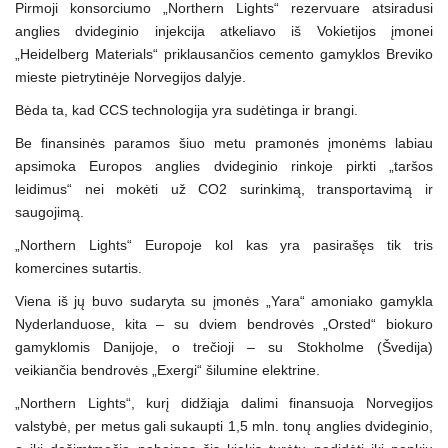
Pirmoji konsorciumo „Northern Lights“ rezervuare atsiradusi
anglies dvideginio injekcija atkeliavo iš Vokietijos įmonei
„Heidelberg Materials“ priklausančios cemento gamyklos Breviko
mieste pietrytinėje Norvegijos dalyje.
Bėda ta, kad CCS technologija yra sudėtinga ir brangi.
Be finansinės paramos šiuo metu pramonės įmonėms labiau
apsimoka Europos anglies dvideginio rinkoje pirkti „taršos
leidimus“ nei mokėti už CO2 surinkimą, transportavimą ir
saugojimą.
„Northern Lights“ Europoje kol kas yra pasirašęs tik tris
komercines sutartis.
Viena iš jų buvo sudaryta su įmonės „Yara“ amoniako gamykla
Nyderlanduose, kita – su dviem bendrovės „Orsted“ biokuro
gamyklomis Danijoje, o trečioji – su Stokholme (Švedija)
veikiančia bendrovės „Exergi“ šilumine elektrine.
„Northern Lights“, kurį didžiąja dalimi finansuoja Norvegijos
valstybė, per metus gali sukaupti 1,5 mln. tonų anglies dvideginio,