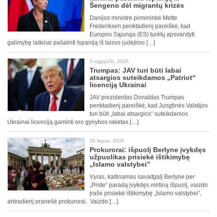
Šengeno dėl migrantų krizės
Danijos ministrė pirmininkė Mette
Frederiksen penktadienį pareiškė, kad
Europos Sąjunga (ES) turėtų apsvarstyti
galimybę laikinai pašalinti Ispaniją iš laisvo judėjimo […]
3 rugpjūčio, 2026
Trumpas: JAV turi būti labai
atsargios suteikdamos „Patriot“
licenciją Ukrainai
JAV prezidentas Donaldas Trumpas
penktadienį pareiškė, kad Jungtinės Valstijos
turi būti „labai atsargios“ suteikdamos
Ukrainai licenciją gaminti oro gynybos raketas […]
29 liepos, 2026
Prokurorai: išpuolį Berlyne įvykdęs
užpuolikas prisiekė ištikimybę
„Islamo valstybei”
Vyras, kaltinamas savaitgalį Berlyne per
„Pride“ paradą įvykdęs mirtiną išpuolį, vaizdo
įraše prisiekė ištikimybę „Islamo valstybei“,
antradienį pranešė prokurorai. Vaizdo […]