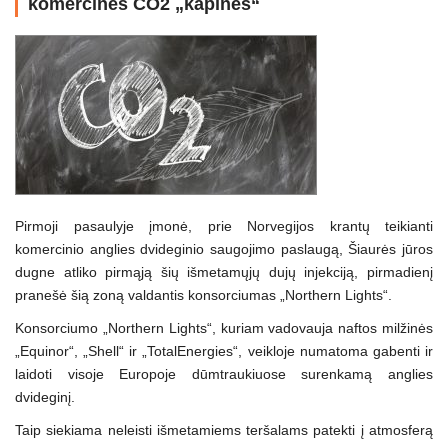
komercinės CO2 „kapinės“
Pirmoji pasaulyje įmonė, prie Norvegijos krantų teikianti
komercinio anglies dvideginio saugojimo paslaugą, Šiaurės jūros
dugne atliko pirmąją šių išmetamųjų dujų injekciją, pirmadienį
pranešė šią zoną valdantis konsorciumas „Northern Lights“.
Konsorciumo „Northern Lights“, kuriam vadovauja naftos milžinės
„Equinor“, „Shell“ ir „TotalEnergies“, veikloje numatoma gabenti ir
laidoti visoje Europoje dūmtraukiuose surenkamą anglies
dvideginį.
Taip siekiama neleisti išmetamiems teršalams patekti į atmosferą