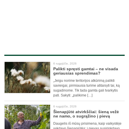
6 rugpjūčio, 2026
Palikti spręsti gamtai – ne visada
geriausias sprendimas?
„Jeigu norime teritorijos atkūrimą palikti
savieigai, pirmiausia turime atitaisyti tai, ką
sugadinome. Tik tada gamta gali tvarkytis
pati. Sakyti: „palikime […]
6 rugpjūčio, 2026
Šienapjūtė atvirkščiai: šieną vežė
ne namo, o sugrąžino į pievą
Daugelis iš mūsų prisimena, kaip vaikystėje
vykdavo šienapjūtės: į pievas susirinkdavo