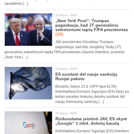
savaitėmis […]
24 liepos, 2026
„New York Post“: Trumpas
pageidauja, kad JT generaliniu
sekretoriumi taptų FIFA prezidentas
(15)
JAV prezidentas Donaldas Trumpas
pageidauja, kad kitu Jungtinių Tautų (JT)
generaliniu sekretoriumi taptų FIFA prezidentas Giannis Infantino, praneša
„New York […]
24 liepos, 2026
ES susitarė dėl naujo sankcijų
Rusijai paketo
Bruselis, liepos 23 d. (AFP-dpa-ELTA).
Ketvirtadienį Europos Sąjungos (ES) šalys po
kelias savaites trukusių derybų susitarė dėl
naujų švelnesnių sankcijų […]
23 liepos, 2026
Rizikuodama įsiutinti JAV, ES skyrė
„Google“ 1 mlrd. dolerių baudą
Ketvirtadienį Europos Sąjunga (ES) Amerikos