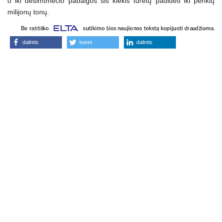
o iki dešimtmečio pabaigos šis kiekis turėtų padidėti iki penkių
milijonų tonų.
dalintis
tweet
dalintis