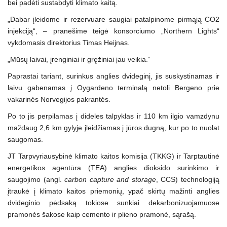
bei padėti sustabdyti klimato kaitą.
„Dabar įleidome ir rezervuare saugiai patalpinome pirmąją CO2
injekciją“, – pranešime teigė konsorciumo „Northern Lights“
vykdomasis direktorius Timas Heijnas.
„Mūsų laivai, įrenginiai ir gręžiniai jau veikia.“
Paprastai tariant, surinkus anglies dvideginį, jis suskystinamas ir
laivu gabenamas į Oygardeno terminalą netoli Bergeno prie
vakarinės Norvegijos pakrantės.
Po to jis perpilamas į dideles talpyklas ir 110 km ilgio vamzdynu
maždaug 2,6 km gylyje įleidžiamas į jūros dugną, kur po to nuolat
saugomas.
JT Tarpvyriausybinė klimato kaitos komisija (TKKG) ir Tarptautinė
energetikos agentūra (TEA) anglies dioksido surinkimo ir
saugojimo (angl.
carbon capture and storage
, CCS) technologiją
įtraukė į klimato kaitos priemonių, ypač skirtų mažinti anglies
dvideginio pėdsaką tokiose sunkiai dekarbonizuojamuose
pramonės šakose kaip cemento ir plieno pramonė, sąrašą.