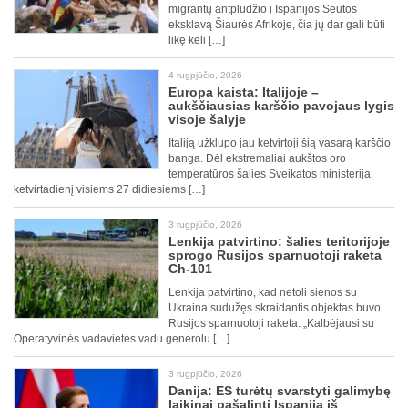
migrantų antplūdžio į Ispanijos Seutos
eksklavą Šiaurės Afrikoje, čia jų dar gali būti
likę keli […]
4 rugpjūčio, 2026
Europa kaista: Italijoje –
aukščiausias karščio pavojaus lygis
visoje šalyje
Italiją užklupo jau ketvirtoji šią vasarą karščio
banga. Dėl ekstremaliai aukštos oro
temperatūros šalies Sveikatos ministerija
ketvirtadienį visiems 27 didiesiems […]
3 rugpjūčio, 2026
Lenkija patvirtino: šalies teritorijoje
sprogo Rusijos sparnuotoji raketa
Ch-101
Lenkija patvirtino, kad netoli sienos su
Ukraina sudužęs skraidantis objektas buvo
Rusijos sparnuotoji raketa. „Kalbėjausi su
Operatyvinės vadavietės vadu generolu […]
3 rugpjūčio, 2026
Danija: ES turėtų svarstyti galimybę
laikinai pašalinti Ispaniją iš