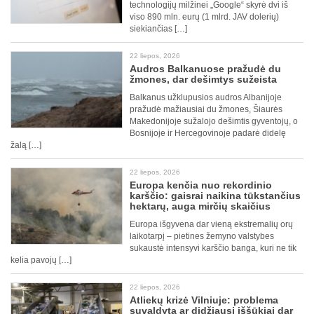
technologijų milžinei „Google“ skyrė dvi iš
viso 890 mln. eurų (1 mlrd. JAV dolerių)
siekiančias […]
22 liepos, 2026
Audros Balkanuose pražudė du
žmones, dar dešimtys sužeista
Balkanus užklupusios audros Albanijoje
pražudė mažiausiai du žmones, Šiaurės
Makedonijoje sužalojo dešimtis gyventojų, o
Bosnijoje ir Hercegovinoje padarė didelę
žalą […]
22 liepos, 2026
Europa kenčia nuo rekordinio
karščio: gaisrai naikina tūkstančius
hektarų, auga mirčių skaičius
Europa išgyvena dar vieną ekstremalių orų
laikotarpį – pietines žemyno valstybes
sukaustė intensyvi karščio banga, kuri ne tik
kelia pavojų […]
22 liepos, 2026
Atliekų krizė Vilniuje: problema
suvaldyta ar didžiausi iššūkiai dar