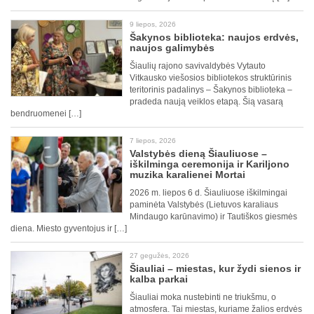
9 liepos, 2026
Šakynos biblioteka: naujos erdvės,
naujos galimybės
Šiaulių rajono savivaldybės Vytauto
Vitkausko viešosios bibliotekos struktūrinis
teritorinis padalinys – Šakynos biblioteka –
pradeda naują veiklos etapą. Šią vasarą
bendruomenei […]
7 liepos, 2026
Valstybės dieną Šiauliuose –
iškilminga ceremonija ir Kariljono
muzika karalienei Mortai
2026 m. liepos 6 d. Šiauliuose iškilmingai
paminėta Valstybės (Lietuvos karaliaus
Mindaugo karūnavimo) ir Tautiškos giesmės
diena. Miesto gyventojus ir […]
27 gegužės, 2026
Šiauliai – miestas, kur žydi sienos ir
kalba parkai
Šiauliai moka nustebinti ne triukšmu, o
atmosfera. Tai miestas, kuriame žalios erdvės