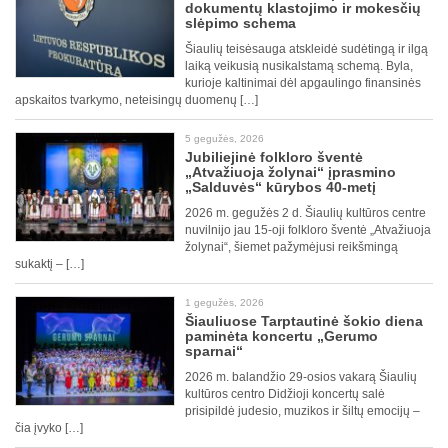
dokumentų klastojimo ir mokesčių
slėpimo schema
Šiaulių teisėsauga atskleidė sudėtingą ir ilgą
laiką veikusią nusikalstamą schemą. Byla,
kurioje kaltinimai dėl apgaulingo finansinės
apskaitos tvarkymo, neteisingų duomenų […]
5 gegužės, 2026
Jubiliejinė folkloro šventė
„Atvažiuoja žolynai“ įprasmino
„Salduvės“ kūrybos 40-metį
2026 m. gegužės 2 d. Šiaulių kultūros centre
nuvilnijo jau 15-oji folkloro šventė „Atvažiuoja
žolynai“, šiemet pažymėjusi reikšmingą
sukaktį – […]
1 gegužės, 2026
Šiauliuose Tarptautinė šokio diena
paminėta koncertu „Gerumo
sparnai“
2026 m. balandžio 29-osios vakarą Šiaulių
kultūros centro Didžioji koncertų salė
prisipildė judesio, muzikos ir šiltų emocijų –
čia įvyko […]