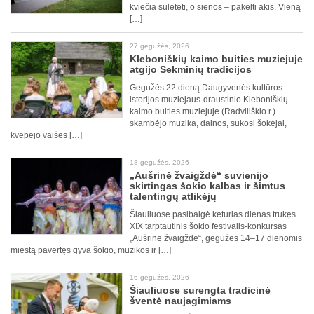
kviečia sulėtėti, o sienos – pakelti akis. Vieną
[…]
27 gegužės, 2026
Kleboniškių kaimo buities muziejuje
atgijo Sekminių tradicijos
Gegužės 22 dieną Daugyvenės kultūros
istorijos muziejaus-draustinio Kleboniškių
kaimo buities muziejuje (Radviliškio r.)
skambėjo muzika, dainos, sukosi šokėjai,
kvepėjo vaišės […]
18 gegužės, 2026
„Aušrinė žvaigždė“ suvienijo
skirtingas šokio kalbas ir šimtus
talentingų atlikėjų
Šiauliuose pasibaigė keturias dienas trukęs
XIX tarptautinis šokio festivalis-konkursas
„Aušrinė žvaigždė“, gegužės 14–17 dienomis
miestą pavertęs gyva šokio, muzikos ir […]
16 gegužės, 2026
Šiauliuose surengta tradicinė
šventė naujagimiams