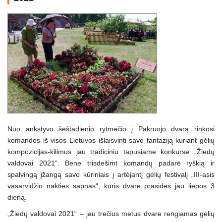
Nuo ankstyvo šeštadienio rytmečio į Pakruojo dvarą rinkosi
komandos iš visos Lietuvos išlaisvinti savo fantaziją kuriant gėlių
kompozicijas-kilimus jau tradiciniu tapusiame konkurse „Žiedų
valdovai 2021“. Bene trisdešimt komandų padarė ryškią ir
spalvingą įžangą savo kūriniais į artėjantį gėlių festivalį „III-asis
vasarvidžio nakties sapnas“, kuris dvare prasidės jau liepos 3
dieną.
„Žiedų valdovai 2021“ – jau trečius metus dvare rengiamas gėlių