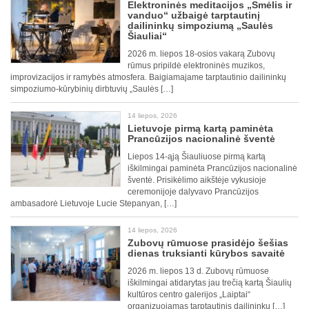
Elektroninės meditacijos „Smėlis ir
vanduo“ užbaigė tarptautinį
dailininkų simpoziumą „Saulės
Šiauliai“
2026 m. liepos 18-osios vakarą Zubovų
rūmus pripildė elektroninės muzikos,
improvizacijos ir ramybės atmosfera. Baigiamajame tarptautinio dailininkų
simpoziumo-kūrybinių dirbtuvių „Saulės […]
14 liepos, 2026
Lietuvoje pirmą kartą paminėta
Prancūzijos nacionalinė šventė
Liepos 14-ąją Šiauliuose pirmą kartą
iškilmingai paminėta Prancūzijos nacionalinė
šventė. Prisikėlimo aikštėje vykusioje
ceremonijoje dalyvavo Prancūzijos
ambasadorė Lietuvoje Lucie Stepanyan, […]
14 liepos, 2026
Zubovų rūmuose prasidėjo šešias
dienas truksianti kūrybos savaitė
2026 m. liepos 13 d. Zubovų rūmuose
iškilmingai atidarytas jau trečią kartą Šiaulių
kultūros centro galerijos „Laiptai“
organizuojamas tarptautinis dailininkų […]