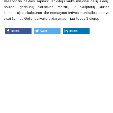
Vasarvidžio nakties sapnas“ lankytojų lauks milijonai gėlių žiedų,
naujos, geriausių floristikos meistrų ir skulptorių kurtos
kompozicijos-skulptūros, dar nematytos erdvės ir unikalios patirtys
visai šeimai. Gėlių festivalio atidarymas – jau liepos 3 dieną.
dalintis
tweet
dalintis