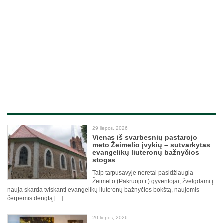
29 liepos, 2026
Vienas iš svarbesnių pastarojo
meto Žeimelio įvykių – sutvarkytas
evangelikų liuteronų bažnyčios
stogas
Taip tarpusavyje neretai pasidžiaugia
Žeimelio (Pakruojo r.) gyventojai, žvelgdami į
nauja skarda tviskantį evangelikų liuteronų bažnyčios bokštą, naujomis
čerpėmis dengtą […]
20 liepos, 2026