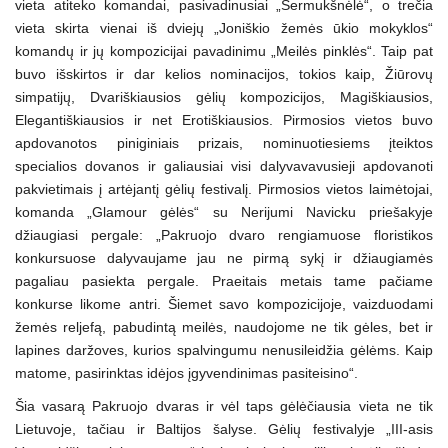
vieta atiteko komandai, pasivadinusiai „Šermukšnėlė“, o trečia
vieta skirta vienai iš dviejų „Joniškio žemės ūkio mokyklos“
komandų ir jų kompozicijai pavadinimu „Meilės pinklės“. Taip pat
buvo išskirtos ir dar kelios nominacijos, tokios kaip, Žiūrovų
simpatijų, Dvariškiausios gėlių kompozicijos, Magiškiausios,
Elegantiškiausios ir net Erotiškiausios. Pirmosios vietos buvo
apdovanotos piniginiais prizais, nominuotiesiems įteiktos
specialios dovanos ir galiausiai visi dalyvavavusieji apdovanoti
pakvietimais į artėjantį gėlių festivalį. Pirmosios vietos laimėtojai,
komanda „Glamour gėlės“ su Nerijumi Navicku priešakyje
džiaugiasi pergale: „Pakruojo dvaro rengiamuose floristikos
konkursuose dalyvaujame jau ne pirmą sykį ir džiaugiamės
pagaliau pasiekta pergale. Praeitais metais tame pačiame
konkurse likome antri. Šiemet savo kompozicijoje, vaizduodami
žemės reljefą, pabudintą meilės, naudojome ne tik gėles, bet ir
lapines daržoves, kurios spalvingumu nenusileidžia gėlėms. Kaip
matome, pasirinktas idėjos įgyvendinimas pasiteisino“.
Šia vasarą Pakruojo dvaras ir vėl taps gėlėčiausia vieta ne tik
Lietuvoje, tačiau ir Baltijos šalyse. Gėlių festivalyje „III-asis