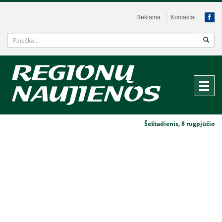
Reklama
Kontaktai
Šeštadienis, 8 rugpjūčio