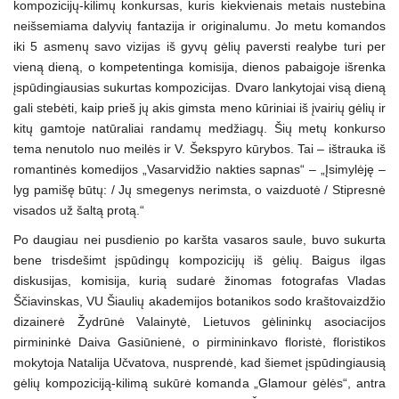
kompozicijų-kilimų konkursas, kuris kiekvienais metais nustebina
neišsemiama dalyvių fantazija ir originalumu. Jo metu komandos
iki 5 asmenų savo vizijas iš gyvų gėlių paversti realybe turi per
vieną dieną, o kompetentinga komisija, dienos pabaigoje išrenka
įspūdingiausias sukurtas kompozicijas. Dvaro lankytojai visą dieną
gali stebėti, kaip prieš jų akis gimsta meno kūriniai iš įvairių gėlių ir
kitų gamtoje natūraliai randamų medžiagų. Šių metų konkurso
tema nenutolo nuo meilės ir V. Šekspyro kūrybos. Tai – ištrauka iš
romantinės komedijos „Vasarvidžio nakties sapnas“ – „Įsimylėję –
lyg pamišę būtų: / Jų smegenys nerimsta, o vaizduotė / Stipresnė
visados už šaltą protą.“
Po daugiau nei pusdienio po karšta vasaros saule, buvo sukurta
bene trisdešimt įspūdingų kompozicijų iš gėlių. Baigus ilgas
diskusijas, komisija, kurią sudarė žinomas fotografas Vladas
Ščiavinskas, VU Šiaulių akademijos botanikos sodo kraštovaizdžio
dizainerė Žydrūnė Valainytė, Lietuvos gėlininkų asociacijos
pirmininkė Daiva Gasiūnienė, o pirmininkavo floristė, floristikos
mokytoja Natalija Učvatova, nusprendė, kad šiemet įspūdingiausią
gėlių kompoziciją-kilimą sukūrė komanda „Glamour gėlės“, antra