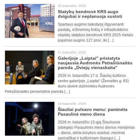
28 balandžio, 2026
Statybų bendrovė KRS augo
dvigubai ir neplanuoja sustoti
Spartaus augimo laikotarpį išgyvenanti
pastatų, inžinerinių tinklų ir infrastruktūros
objektų statybos bendrovė KRS 2025 metais
pajamas augino 127 proc. iki […]
21 balandžio, 2026
Galerijoje „Laiptai“ pristatyta
naujausia Audronės Petrašiūnaitės
paroda „Dviejų vienaskaita“
2026 m. balandžio 17 d. Šiaulių kultūros
centro galerijoje „Laiptai“ (Žemaitės g. 83)
duris atvėrė dailininkės Audronės
Petrašiūnaitės personalinė paroda […]
16 balandžio, 2026
Šiauliai pulsavo menu: paminėta
Pasaulinė meno diena
2026 m. balandžio 15-ąją Šiauliuose
įsibėgėjo Pasaulinės meno dienos minėjimas
– diena, skirta kūrybos svarbai, meninei
saviraiškai ir kultūriniam dialogui […]