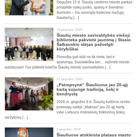
Gegužės 15 d. Šiaulių centrinis miesto parkas
prisipildė vaikų juoko, spalvų ir šventinio
šurmulio – čia surengta tradicinė mažųjų
šiauliečių […]
16 gegužės, 2026
Šiaulių miesto savivaldybės viešoji
biblioteka pakvietė jaunimą į Stasio
Šalkauskio idėjas pažvelgti
kūrybiškai
Filosofija gali būti ne tik rimta, bet ir
spalvinga, šiuolaikiška bei… važinėti miesto
autobusais! Tuo įsitikinti kviečia Šiaulių miesto savivaldybės […]
12 gegužės, 2026
„Patrepsynė“ Šiauliuose jau 20-ąjį
kartą sujungė tradiciją, šokį ir
bendrystę
2026 m. gegužės 9 d. Šiaulių kultūros centro
pramogų salėje „Maksas“ jau 20-ąjį kartą
vyko Lietuvos moksleivių folklorinių šokių
varžytuvių […]
5 gegužės, 2026
Šiauliuose atskleista plataus masto