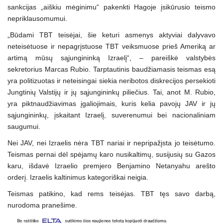
sankcijas „aiškiu mėginimu“ pakenkti Hagoje įsikūrusio teismo
nepriklausomumui.
„Būdami TBT teisėjai, šie keturi asmenys aktyviai dalyvavo
neteisėtuose ir nepagrįstuose TBT veiksmuose prieš Ameriką ar
artimą mūsų sąjungininką Izraelį“, – pareiškė valstybės
sekretorius Marcas Rubio. Tarptautinis baudžiamasis teismas esą
yra politizuotas ir neteisingai siekia neribotos diskrecijos persekioti
Jungtinių Valstijų ir jų sąjungininkų piliečius. Tai, anot M. Rubio,
yra piktnaudžiavimas įgaliojimais, kuris kelia pavojų JAV ir jų
sąjungininkų, įskaitant Izraelį, suverenumui bei nacionaliniam
saugumui.
Nei JAV, nei Izraelis nėra TBT nariai ir nepripažįsta jo teisėtumo.
Teismas pernai dėl spėjamų karo nusikaltimų, susijusių su Gazos
karu, išdavė Izraelio premjero Benjamino Netanyahu arešto
orderį. Izraelis kaltinimus kategoriškai neigia.
Teismas patikino, kad rems teisėjas. TBT tęs savo darbą,
nurodoma pranešime.