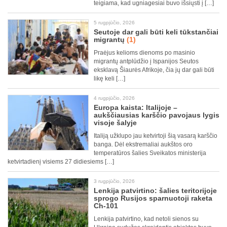
teigiama, kad ugniagesiai buvo išsiųsti į […]
5 rugpjūčio, 2026
Seutoje dar gali būti keli tūkstančiai
migrantų
(1)
Praėjus kelioms dienoms po masinio
migrantų antplūdžio į Ispanijos Seutos
eksklavą Šiaurės Afrikoje, čia jų dar gali būti
likę keli […]
4 rugpjūčio, 2026
Europa kaista: Italijoje –
aukščiausias karščio pavojaus lygis
visoje šalyje
Italiją užklupo jau ketvirtoji šią vasarą karščio
banga. Dėl ekstremaliai aukštos oro
temperatūros šalies Sveikatos ministerija
ketvirtadienį visiems 27 didiesiems […]
3 rugpjūčio, 2026
Lenkija patvirtino: šalies teritorijoje
sprogo Rusijos sparnuotoji raketa
Ch-101
Lenkija patvirtino, kad netoli sienos su