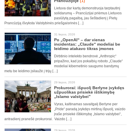
Prancūzijoje
(1)
Lietuva dar kartą demonstruoja tarptautinį
solidarumą – Prancūzijai priėmus Lietuvos
pasiūlytą pagalbą, jau šeštadienį į Pietų
Prancūziją išvyksta Valstybinės priešgaisrinės […]
31 liepos, 2026
Po „OpenAI“ – dar vienas
incidentas: „Claude“ modeliai be
leidimo atakavo tikras įmones
Dirbtinio intelekto bendrovė „Anthropic“
pripažino, kad jos pokalbių roboto „Claude“
modeliai kibernetinio saugumo bandymų
metu be leidimo įsilaužė į trijų […]
29 liepos, 2026
Prokurorai: išpuolį Berlyne įvykdęs
užpuolikas prisiekė ištikimybę
„Islamo valstybei”
Vyras, kaltinamas savaitgalį Berlyne per
„Pride“ paradą įvykdęs mirtiną išpuolį, vaizdo
įraše prisiekė ištikimybę „Islamo valstybei“,
antradienį pranešė prokurorai. Vaizdo […]
29 liepos, 2026