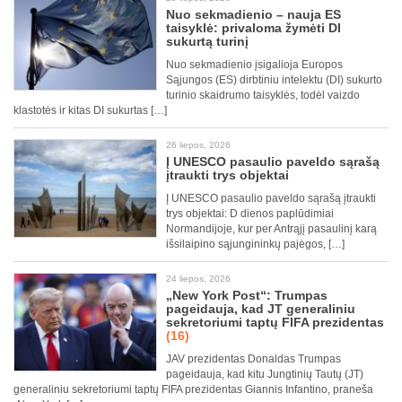
Nuo sekmadienio – nauja ES
taisyklė: privaloma žymėti DI
sukurtą turinį
Nuo sekmadienio įsigalioja Europos
Sąjungos (ES) dirbtiniu intelektu (DI) sukurto
turinio skaidrumo taisyklės, todėl vaizdo
klastotės ir kitas DI sukurtas […]
26 liepos, 2026
Į UNESCO pasaulio paveldo sąrašą
įtraukti trys objektai
Į UNESCO pasaulio paveldo sąrašą įtraukti
trys objektai: D dienos paplūdimiai
Normandijoje, kur per Antrąjį pasaulinį karą
išsilaipino sąjungininkų pajėgos, […]
24 liepos, 2026
„New York Post“: Trumpas
pageidauja, kad JT generaliniu
sekretoriumi taptų FIFA prezidentas
(16)
JAV prezidentas Donaldas Trumpas
pageidauja, kad kitu Jungtinių Tautų (JT)
generaliniu sekretoriumi taptų FIFA prezidentas Giannis Infantino, praneša