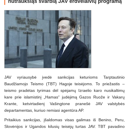
nutrauksiąs svarbią JAV erdvėlaivių programą
JAV vyriausybė įvedė sankcijas keturioms Tarptautinio
Baudžiamojo Teismo (TBT) Hagoje teisėjoms. To priežastis –
teismo pradėtas tyrimas dėl spėjamų Izraelio karo nusikaltimų
kare prie islamistinį „Hamas“ judėjimą Gazos Ruože ir Vakarų
Krante, ketvirtadienį Vašingtone pranešė JAV valstybės
departamentas, kuriuo remiasi agentūra AP.
Pritaikius sankcijas, įšaldomas visas galimas iš Benino, Peru,
Slovėnijos ir Ugandos kilusių teisėjų turtas JAV. TBT pavadino