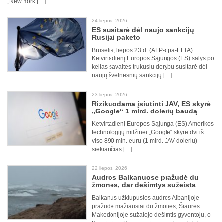
„New York […]
24 liepos, 2026
ES susitarė dėl naujo sankcijų
Rusijai paketo
Bruselis, liepos 23 d. (AFP-dpa-ELTA).
Ketvirtadienį Europos Sąjungos (ES) šalys po
kelias savaites trukusių derybų susitarė dėl
naujų švelnesnių sankcijų […]
23 liepos, 2026
Rizikuodama įsiutinti JAV, ES skyrė
„Google“ 1 mlrd. dolerių baudą
Ketvirtadienį Europos Sąjunga (ES) Amerikos
technologijų milžinei „Google“ skyrė dvi iš
viso 890 mln. eurų (1 mlrd. JAV dolerių)
siekiančias […]
22 liepos, 2026
Audros Balkanuose pražudė du
žmones, dar dešimtys sužeista
Balkanus užklupusios audros Albanijoje
pražudė mažiausiai du žmones, Šiaurės
Makedonijoje sužalojo dešimtis gyventojų, o