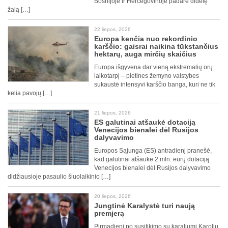
Bosnijoje ir Hercegovinoje padarė didelę
žalą […]
22 liepos, 2026
Europa kenčia nuo rekordinio
karščio: gaisrai naikina tūkstančius
hektarų, auga mirčių skaičius
Europa išgyvena dar vieną ekstremalių orų
laikotarpį – pietines žemyno valstybes
sukaustė intensyvi karščio banga, kuri ne tik
kelia pavojų […]
21 liepos, 2026
ES galutinai atšaukė dotaciją
Venecijos bienalei dėl Rusijos
dalyvavimo
Europos Sąjunga (ES) antradienį pranešė,
kad galutinai atšaukė 2 mln. eurų dotaciją
Venecijos bienalei dėl Rusijos dalyvavimo
didžiausioje pasaulio šiuolaikinio […]
20 liepos, 2026
Jungtinė Karalystė turi naują
premjerą
Pirmadienį po susitikimo su karaliumi Karoliu