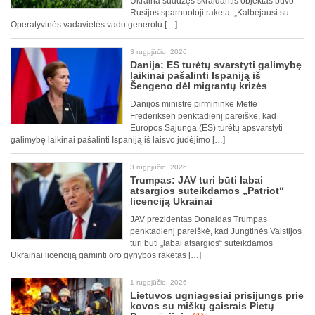
Ukraina sudužęs skraidantis objektas buvo
Rusijos sparnuotoji raketa. „Kalbėjausi su
Operatyvinės vadavietės vadu generolu […]
3 rugpjūčio, 2026
Danija: ES turėtų svarstyti galimybę
laikinai pašalinti Ispaniją iš
Šengeno dėl migrantų krizės
Danijos ministrė pirmininkė Mette
Frederiksen penktadienį pareiškė, kad
Europos Sąjunga (ES) turėtų apsvarstyti
galimybę laikinai pašalinti Ispaniją iš laisvo judėjimo […]
3 rugpjūčio, 2026
Trumpas: JAV turi būti labai
atsargios suteikdamos „Patriot“
licenciją Ukrainai
JAV prezidentas Donaldas Trumpas
penktadienį pareiškė, kad Jungtinės Valstijos
turi būti „labai atsargios“ suteikdamos
Ukrainai licenciją gaminti oro gynybos raketas […]
1 rugpjūčio, 2026
Lietuvos ugniagesiai prisijungs prie
kovos su miškų gaisrais Pietų