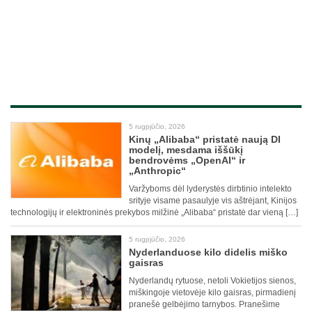
5 rugpjūčio, 2026
Kinų „Alibaba“ pristatė naują DI
modelį, mesdama iššūkį
bendrovėms „OpenAI“ ir
„Anthropic“
Varžyboms dėl lyderystės dirbtinio intelekto
srityje visame pasaulyje vis aštrėjant, Kinijos
technologijų ir elektroninės prekybos milžinė „Alibaba“ pristatė dar vieną […]
5 rugpjūčio, 2026
Nyderlanduose kilo didelis miško
gaisras
Nyderlandų rytuose, netoli Vokietijos sienos,
miškingoje vietovėje kilo gaisras, pirmadienį
pranešė gelbėjimo tarnybos. Pranešime