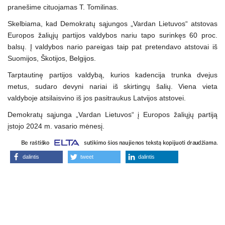
pranešime cituojamas T. Tomilinas.
Skelbiama, kad Demokratų sąjungos „Vardan Lietuvos“ atstovas
Europos žaliųjų partijos valdybos nariu tapo surinkęs 60 proc.
balsų. Į valdybos nario pareigas taip pat pretendavo atstovai iš
Suomijos, Škotijos, Belgijos.
Tarptautinę partijos valdybą, kurios kadencija trunka dvejus
metus, sudaro devyni nariai iš skirtingų šalių. Viena vieta
valdyboje atsilaisvino iš jos pasitraukus Latvijos atstovei.
Demokratų sąjunga „Vardan Lietuvos“ į Europos žaliųjų partiją
įstojo 2024 m. vasario mėnesį.
dalintis
tweet
dalintis