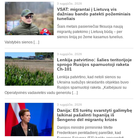
3 rugpjūčio, 2026
VSAT: migrantai į Lietuvą vis
dažniau bando patekti požeminiais
tuneliais
Šiais metais pasieniečiai fiksuoja naują
migrantų patekimo į Lietuvą būdą – per
sienos liniją po žeme kasamus tunelius.
Valstybės sienos […]
3 rugpjūčio, 2026
Lenkija patvirtino: šalies teritorijoje
sprogo Rusijos sparnuotoji raketa
Ch-101
Lenkija patvirtino, kad netoli sienos su
Ukraina sudužęs skraidantis objektas buvo
Rusijos sparnuotoji raketa. „Kalbėjausi su
Operatyvinės vadavietės vadu generolu […]
3 rugpjūčio, 2026
Danija: ES turėtų svarstyti galimybę
laikinai pašalinti Ispaniją iš
Šengeno dėl migrantų krizės
Danijos ministrė pirmininkė Mette
Frederiksen penktadienį pareiškė, kad