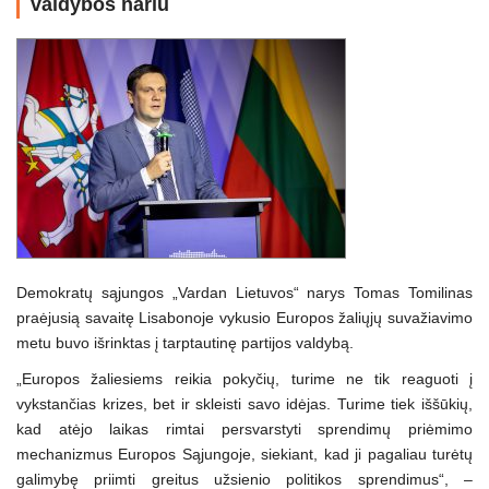
valdybos nariu
Demokratų sąjungos „Vardan Lietuvos“ narys Tomas Tomilinas
praėjusią savaitę Lisabonoje vykusio Europos žaliųjų suvažiavimo
metu buvo išrinktas į tarptautinę partijos valdybą.
„Europos žaliesiems reikia pokyčių, turime ne tik reaguoti į
vykstančias krizes, bet ir skleisti savo idėjas. Turime tiek iššūkių,
kad atėjo laikas rimtai persvarstyti sprendimų priėmimo
mechanizmus Europos Sąjungoje, siekiant, kad ji pagaliau turėtų
galimybę priimti greitus užsienio politikos sprendimus“, –