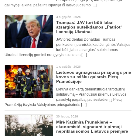
Europos Sąjunga (ES) turėtų apsvarstyti
galimybę laikinai pašalinti Ispaniją iš laisvo judėjimo […]
3 rugpjūčio, 2026
Trumpas: JAV turi būti labai
atsargios suteikdamos „Patriot“
licenciją Ukrainai
JAV prezidentas Donaldas Trumpas
penktadienį pareiškė, kad Jungtinės Valstijos
turi būti „labai atsargios“ suteikdamos
Ukrainai licenciją gaminti oro gynybos raketas […]
1 rugpjūčio, 2026
Lietuvos ugniagesiai prisijungs prie
kovos su miškų gaisrais Pietų
Prancūzijoje
Lietuva dar kartą demonstruoja tarptautinį
solidarumą – Prancūzijai priėmus Lietuvos
pasiūlytą pagalbą, jau šeštadienį į Pietų
Prancūziją išvyksta Valstybinės priešgaisrinės […]
30 liepos, 2026
Mirė Kazimira Prunskienė –
ekonomistė, signatarė ir pirmoji
nepriklausomos Lietuvos premjerė