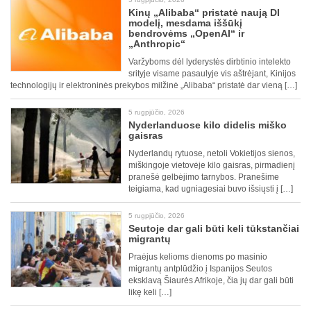
Kinų „Alibaba“ pristatė naują DI
modelį, mesdama iššūkį
bendrovėms „OpenAI“ ir
„Anthropic“
Varžyboms dėl lyderystės dirbtinio intelekto
srityje visame pasaulyje vis aštrėjant, Kinijos
technologijų ir elektroninės prekybos milžinė „Alibaba“ pristatė dar vieną […]
5 rugpjūčio, 2026
Nyderlanduose kilo didelis miško
gaisras
Nyderlandų rytuose, netoli Vokietijos sienos,
miškingoje vietovėje kilo gaisras, pirmadienį
pranešė gelbėjimo tarnybos. Pranešime
teigiama, kad ugniagesiai buvo išsiųsti į […]
5 rugpjūčio, 2026
Seutoje dar gali būti keli tūkstančiai
migrantų
Praėjus kelioms dienoms po masinio
migrantų antplūdžio į Ispanijos Seutos
eksklavą Šiaurės Afrikoje, čia jų dar gali būti
likę keli […]