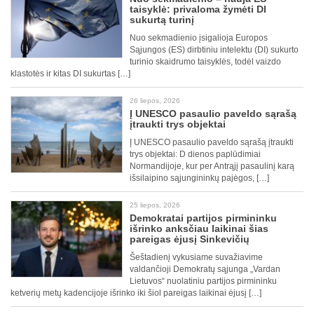
taisyklė: privaloma žymėti DI
sukurtą turinį
Nuo sekmadienio įsigalioja Europos
Sąjungos (ES) dirbtiniu intelektu (DI) sukurto
turinio skaidrumo taisyklės, todėl vaizdo
klastotės ir kitas DI sukurtas […]
26 liepos, 2026
Į UNESCO pasaulio paveldo sąrašą
įtraukti trys objektai
Į UNESCO pasaulio paveldo sąrašą įtraukti
trys objektai: D dienos paplūdimiai
Normandijoje, kur per Antrąjį pasaulinį karą
išsilaipino sąjungininkų pajėgos, […]
25 liepos, 2026
Demokratai partijos pirmininku
išrinko anksčiau laikinai šias
pareigas ėjusį Sinkevičių
Šeštadienį vykusiame suvažiavime
valdančioji Demokratų sąjunga „Vardan
Lietuvos“ nuolatiniu partijos pirmininku
ketverių metų kadencijoje išrinko iki šiol pareigas laikinai ėjusį […]