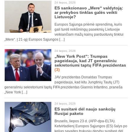
24 liepos, 2026
ES sankcionavo „Mere“ valdytoją:
ar prekybos tinklas galės veikti
Lietuvoje?
Europos Sąjunga priėmė sprendimą, kuris
gali turėti reikšmingų pasekmių Lietuvoje
veikiančiam mažų kainų parduotuvių tinklui
„Mere“. Į 21-ąjį Europos Sąjungos […]
24 liepos, 2026
„New York Post“: Trumpas
pageidauja, kad JT generaliniu
sekretoriumi taptų FIFA prezidentas
(3)
JAV prezidentas Donaldas Trumpas
pageidauja, kad kitu Jungtinių Tautų (JT)
generaliniu sekretoriumi taptų FIFA prezidentas Giannis Infantino, praneša
„New York […]
24 liepos, 2026
ES susitarė dėl naujo sankcijų
Rusijai paketo
Bruselis, liepos 23 d. (AFP-dpa-ELTA).
Ketvirtadienį Europos Sąjungos (ES) šalys po
kelias savaites trukusių derybų susitarė dėl