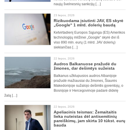
naujų švelnesnių sankcijų […]
23 liepos, 2026
Rizikuodama įsiutinti JAV, ES skyrė
„Google“ 1 mlrd. dolerių baudą
Ketvirtadienį Europos Sąjunga (ES) Amerikos
technologijų milžinei „Google“ skyrė dvi iš
viso 890 mln. eurų (1 mlrd. JAV dolerių)
siekiančias […]
22 liepos, 2026
Audros Balkanuose pražudė du
žmones, dar dešimtys sužeista
Balkanus užklupusios audros Albanijoje
pražudė mažiausiai du žmones, Šiaurės
Makedonijoje sužalojo dešimtis gyventojų, o
Bosnijoje ir Hercegovinoje padarė didelę
žalą […]
22 liepos, 2026
Apeliacinis teismas: Žemaitaitis
lieka nuteistas dėl antisemitinių
pareiškimų, jam skirta 10 tūkst. eurų
bauda