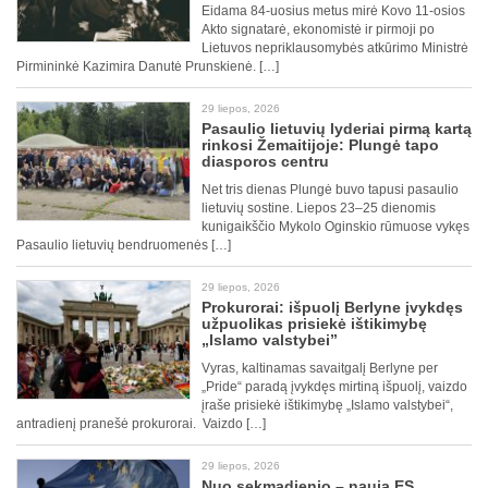
Eidama 84-uosius metus mirė Kovo 11-osios
Akto signatarė, ekonomistė ir pirmoji po
Lietuvos nepriklausomybės atkūrimo Ministrė
Pirmininkė Kazimira Danutė Prunskienė. […]
29 liepos, 2026
Pasaulio lietuvių lyderiai pirmą kartą
rinkosi Žemaitijoje: Plungė tapo
diasporos centru
Net tris dienas Plungė buvo tapusi pasaulio
lietuvių sostine. Liepos 23–25 dienomis
kunigaikščio Mykolo Oginskio rūmuose vykęs
Pasaulio lietuvių bendruomenės […]
29 liepos, 2026
Prokurorai: išpuolį Berlyne įvykdęs
užpuolikas prisiekė ištikimybę
„Islamo valstybei”
Vyras, kaltinamas savaitgalį Berlyne per
„Pride“ paradą įvykdęs mirtiną išpuolį, vaizdo
įraše prisiekė ištikimybę „Islamo valstybei“,
antradienį pranešė prokurorai. Vaizdo […]
29 liepos, 2026
Nuo sekmadienio – nauja ES