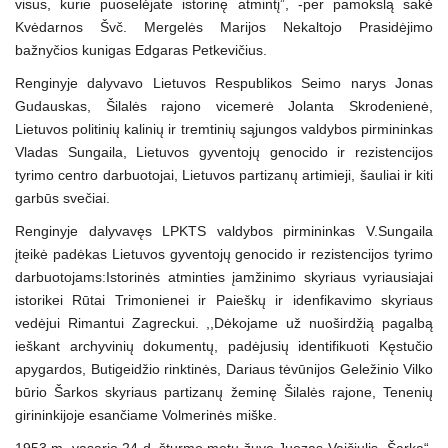
visus, kurie puoselėjate istorinę atmintį”, -per pamokslą sakė
Kvėdarnos Švč. Mergelės Marijos Nekaltojo Prasidėjimo
bažnyčios kunigas Edgaras Petkevičius.
Renginyje dalyvavo Lietuvos Respublikos Seimo narys Jonas
Gudauskas, Šilalės rajono vicemerė Jolanta Skrodenienė,
Lietuvos politinių kalinių ir tremtinių sąjungos valdybos pirmininkas
Vladas Sungaila, Lietuvos gyventojų genocido ir rezistencijos
tyrimo centro darbuotojai, Lietuvos partizanų artimieji, šauliai ir kiti
garbūs svečiai.
Renginyje dalyvavęs LPKTS valdybos pirmininkas V.Sungaila
įteikė padėkas Lietuvos gyventojų genocido ir rezistencijos tyrimo
darbuotojams:Istorinės atminties įamžinimo skyriaus vyriausiajai
istorikei Rūtai Trimonienei ir Paieškų ir idenfikavimo skyriaus
vedėjui Rimantui Zagreckui. ,,Dėkojame už nuoširdžią pagalbą
ieškant archyvinių dokumentų, padėjusių identifikuoti Kęstučio
apygardos, Butigeidžio rinktinės, Dariaus tėvūnijos Geležinio Vilko
būrio Šarkos skyriaus partizanų žeminę Šilalės rajone, Tenenių
girininkijoje esančiame Volmerinės miške.