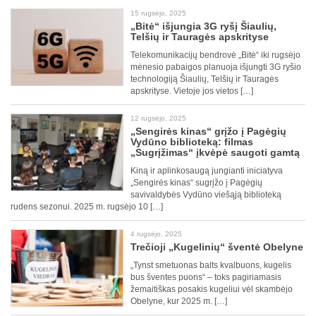
15 rugsėjo, 2025
„Bitė“ išjungia 3G ryšį Šiaulių,
Telšių ir Tauragės apskrityse
Telekomunikacijų bendrovė „Bitė“ iki rugsėjo
mėnesio pabaigos planuoja išjungti 3G ryšio
technologiją Šiaulių, Telšių ir Tauragės
apskrityse. Vietoje jos vietos […]
12 rugsėjo, 2025
„Sengirės kinas“ grįžo į Pagėgių
Vydūno biblioteką: filmas
„Sugrįžimas“ įkvėpė saugoti gamtą
Kiną ir aplinkosaugą jungianti iniciatyva
„Sengirės kinas“ sugrįžo į Pagėgių
savivaldybės Vydūno viešąją biblioteką
rudens sezonui. 2025 m. rugsėjo 10 […]
4 rugsėjo, 2025
Trečioji „Kugelinių“ šventė Obelyne
„Tynst smetuonas balts kvalbuons, kugelis
bus šventes puons“ – toks pagiriamasis
žemaitiškas posakis kugeliui vėl skambėjo
Obelyne, kur 2025 m. […]