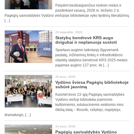
Palydint besibaigiančius mokslo metus ir
pasitinkant vasarą, 2026 m. birželio 2 d.
Pagėgių savivaldybės Vydūno viešojoje bibliotekoje vyko tęstinių literatūrinių
[…]
28 balandžio, 2026
Statybų bendrovė KRS augo
dvigubai ir neplanuoja sustoti
Spartaus augimo laikotarpį išgyvenanti
pastatų, inžinerinių tinklų ir infrastruktūros
objektų statybos bendrovė KRS 2025 metais
pajamas augino 127 proc. iki […]
26 kovo, 2026
Vydūno šviesa Pagėgių bibliotekoje
subūrė jaunimą
Kasmet kovo 22-ąją Pagėgių savivaldybės
Vydūno viešoji biblioteka įvairiomis
kultūrinėmis, edukacinėmis veiklomis mini
iškilią datą – filosofo, rašytojo, mąstytojo,
dramaturgo, […]
24 kovo, 2026
Pagėgių savivaldybės Vydūno