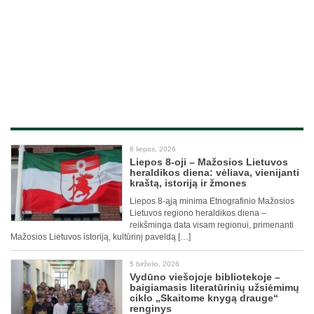
8 liepos, 2026
Liepos 8-oji – Mažosios Lietuvos
heraldikos diena: vėliava, vienijanti
kraštą, istoriją ir žmones
Liepos 8-ąją minima Etnografinio Mažosios
Lietuvos regiono heraldikos diena –
reikšminga data visam regionui, primenanti
Mažosios Lietuvos istoriją, kultūrinį paveldą […]
5 birželio, 2026
Vydūno viešojoje bibliotekoje –
baigiamasis literatūrinių užsiėmimų
ciklo „Skaitome knygą drauge“
renginys