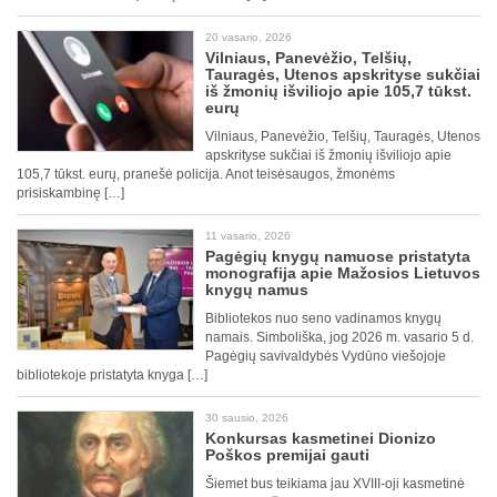
20 vasario, 2026
Vilniaus, Panevėžio, Telšių,
Tauragės, Utenos apskrityse sukčiai
iš žmonių išviliojo apie 105,7 tūkst.
eurų
Vilniaus, Panevėžio, Telšių, Tauragės, Utenos
apskrityse sukčiai iš žmonių išviliojo apie
105,7 tūkst. eurų, pranešė policija. Anot teisėsaugos, žmonėms
prisiskambinę […]
11 vasario, 2026
Pagėgių knygų namuose pristatyta
monografija apie Mažosios Lietuvos
knygų namus
Bibliotekos nuo seno vadinamos knygų
namais. Simboliška, jog 2026 m. vasario 5 d.
Pagėgių savivaldybės Vydūno viešojoje
bibliotekoje pristatyta knyga […]
30 sausio, 2026
Konkursas kasmetinei Dionizo
Poškos premijai gauti
Šiemet bus teikiama jau XVIII-oji kasmetinė