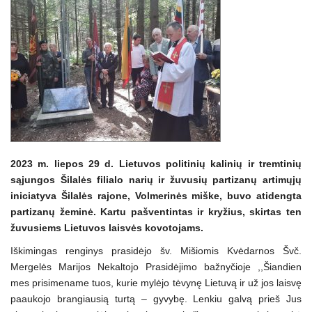
2023 m. liepos 29 d. Lietuvos politinių kalinių ir tremtinių
sąjungos Šilalės filialo narių ir žuvusių partizanų artimųjų
iniciatyva Šilalės rajone, Volmerinės miške, buvo atidengta
partizanų žeminė. Kartu pašventintas ir kryžius, skirtas ten
žuvusiems Lietuvos laisvės kovotojams.
Iškimingas renginys prasidėjo šv. Mišiomis Kvėdarnos Švč.
Mergelės Marijos Nekaltojo Prasidėjimo bažnyčioje ,,Šiandien
mes prisimename tuos, kurie mylėjo tėvynę Lietuvą ir už jos laisvę
paaukojo brangiausią turtą – gyvybę. Lenkiu galvą prieš Jus