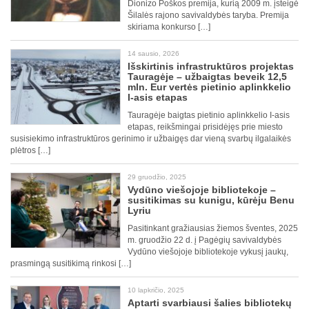
Dionizo Poškos premija, kurią 2009 m. įsteigė
Šilalės rajono savivaldybės taryba. Premija
skiriama konkurso […]
14 sausio, 2026
Išskirtinis infrastruktūros projektas
Tauragėje – užbaigtas beveik 12,5
mln. Eur vertės pietinio aplinkkelio
I-asis etapas
Tauragėje baigtas pietinio aplinkkelio I-asis
etapas, reikšmingai prisidėjęs prie miesto
susisiekimo infrastruktūros gerinimo ir užbaigęs dar vieną svarbų ilgalaikės
plėtros […]
29 gruodžio, 2025
Vydūno viešojoje bibliotekoje –
susitikimas su kunigu, kūrėju Benu
Lyriu
Pasitinkant gražiausias žiemos šventes, 2025
m. gruodžio 22 d. į Pagėgių savivaldybės
Vydūno viešojoje bibliotekoje vykusį jaukų,
prasmingą susitikimą rinkosi […]
10 lapkričio, 2025
Aptarti svarbiausi šalies bibliotekų