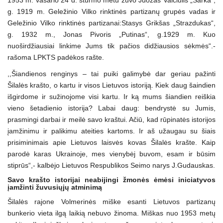
1953 m. vasario 24 d. šturmo metu žuvo Juozas Vaičiulis „Šarka“,
g. 1919 m. Geležinio Vilko rinktinės partizanų grupės vadas ir
Geležinio Vilko rinktinės partizanai:Stasys Grikšas „Strazdukas“,
g. 1932 m., Jonas Pivoris „Putinas“, g.1929 m. Kuo
nuoširdžiausiai linkime Jums tik pačios didžiausios sėkmės“.-
rašoma LPKTS padėkos rašte.
,,Šiandienos renginys – tai puiki galimybė dar geriau pažinti
Šilalės krašto, o kartu ir visos Lietuvos istoriją. Kiek daug šaindien
išgirdome ir sužinojome visi kartu. Ir ką mums šiandien reiškia
vieno šetadienio istorija? Labai daug: bendrystė su Jumis,
prasmingi darbai ir meilė savo kraštui. Ačiū, kad rūpinatės istorijos
įamžinimu ir palikimu ateities kartoms. Ir aš užaugau su šiais
prisiminimais apie Lietuvos laisvės kovas Šilalės krašte. Kaip
parodė karas Ukrainoje, mes vienybėj buvom, esam ir būsim
stiprūs“,- kalbėjo Lietuvos Respublikos Seimo narys J.Gudauskas.
Savo krašto istorijai neabijingi žmonės ėmėsi iniciatyvos
įamžinti žuvusiųjų atminimą
Šilalės rajone Volmerinės miške esanti Lietuvos partizanų
bunkerio vieta ilgą laikią nebuvo žinoma. Miškas nuo 1953 metų