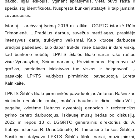
pakito. Ilgai ieškojus, lyginant aprašymus, vieta buvo rasta ir
specialistų identifikuota. Nuspręsta bunkerį atstatyti ir taip įamžinti
žuvusiuosius.
Istorinį – archyvinį tyrimą 2019 m. atliko LGGRTC istorikė Rūta
Trimonienė. .,,Pradėjus darbus, suvežus medžiagas, prasidėjo
intensyvus darbų trukdymo veiksmai. Kaip kituose darbuose
urėdijos padėdavo, taip dabar trukdė, rašė baudas ir darė viską,
kad bunkerio nebūtų. LPKTS Šilalės filialo nariai rašė raštus
visur:Vyriausybei, Seimo nariams, Prezidentams. Pagirdavo už
gražias, patriotines iniciatyvas tuo viskas ir baigdavosi“ ,-
pasakojo LPKTS valdybos pirmininko pavaduotoja Loreta
Kalnikaitė.
LPKTS Šilalės filialo pirmininkės pavaduotojas Antanas Rašinskas
niekada nenuleido rankų, mokėjo baudas ir dirbo toliau.Vėl į
pagalbą kvietėme Lietuvos gyventojų genocido ir rezistencijos
tyrimo centro darbuotojus. Išklausę mūsų bėdas po diskusijų,
2022 m liepos 13 d. LGGRTC generalinis direktorius dr. A.
Bubnys, istorikės R. Driaučiūnaitė, R. Trimonienė lankėsi Šilalėje.
Susitikime dalyvavo LPKTS Šilalės filialo nariai, muziejininkai,