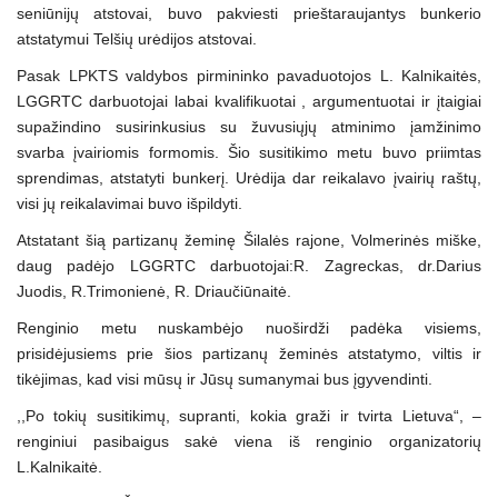
seniūnijų atstovai, buvo pakviesti prieštaraujantys bunkerio
atstatymui Telšių urėdijos atstovai.
Pasak LPKTS valdybos pirmininko pavaduotojos L. Kalnikaitės,
LGGRTC darbuotojai labai kvalifikuotai , argumentuotai ir įtaigiai
supažindino susirinkusius su žuvusiųjų atminimo įamžinimo
svarba įvairiomis formomis. Šio susitikimo metu buvo priimtas
sprendimas, atstatyti bunkerį. Urėdija dar reikalavo įvairių raštų,
visi jų reikalavimai buvo išpildyti.
Atstatant šią partizanų žeminę Šilalės rajone, Volmerinės miške,
daug padėjo LGGRTC darbuotojai:R. Zagreckas, dr.Darius
Juodis, R.Trimonienė, R. Driaučiūnaitė.
Renginio metu nuskambėjo nuoširdži padėka visiems,
prisidėjusiems prie šios partizanų žeminės atstatymo, viltis ir
tikėjimas, kad visi mūsų ir Jūsų sumanymai bus įgyvendinti.
,,Po tokių susitikimų, supranti, kokia graži ir tvirta Lietuva“, –
renginiui pasibaigus sakė viena iš renginio organizatorių
L.Kalnikaitė.