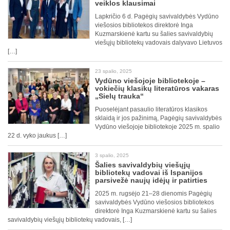
veiklos klausimai
Lapkričio 6 d. Pagėgių savivaldybės Vydūno
viešosios bibliotekos direktorė Inga
Kuzmarskienė kartu su šalies savivaldybių
viešųjų bibliotekų vadovais dalyvavo Lietuvos
[…]
23 spalio, 2025
Vydūno viešojoje bibliotekoje –
vokiečių klasikų literatūros vakaras
„Sielų trauka“
Puoselėjant pasaulio literatūros klasikos
sklaidą ir jos pažinimą, Pagėgių savivaldybės
Vydūno viešojoje bibliotekoje 2025 m. spalio
22 d. vyko jaukus […]
3 spalio, 2025
Šalies savivaldybių viešųjų
bibliotekų vadovai iš Ispanijos
parsivežė naujų idėjų ir patirties
2025 m. rugsėjo 21–28 dienomis Pagėgių
savivaldybės Vydūno viešosios bibliotekos
direktorė Inga Kuzmarskienė kartu su šalies
savivaldybių viešųjų bibliotekų vadovais, […]