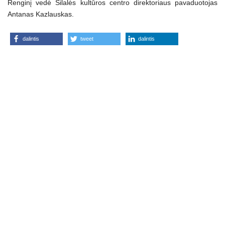
Renginį vedė Šilalės kultūros centro direktoriaus pavaduotojas
Antanas Kazlauskas.
dalintis
tweet
dalintis