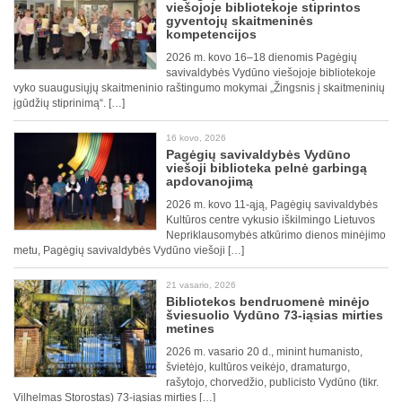
viešojoje bibliotekoje stiprintos
gyventojų skaitmeninės
kompetencijos
2026 m. kovo 16–18 dienomis Pagėgių
savivaldybės Vydūno viešojoje bibliotekoje
vyko suaugusiųjų skaitmeninio raštingumo mokymai „Žingsnis į skaitmeninių
įgūdžių stiprinimą“. […]
16 kovo, 2026
Pagėgių savivaldybės Vydūno
viešoji biblioteka pelnė garbingą
apdovanojimą
2026 m. kovo 11-ąją, Pagėgių savivaldybės
Kultūros centre vykusio iškilmingo Lietuvos
Nepriklausomybės atkūrimo dienos minėjimo
metu, Pagėgių savivaldybės Vydūno viešoji […]
21 vasario, 2026
Bibliotekos bendruomenė minėjo
šviesuolio Vydūno 73-iąsias mirties
metines
2026 m. vasario 20 d., minint humanisto,
švietėjo, kultūros veikėjo, dramaturgo,
rašytojo, chorvedžio, publicisto Vydūno (tikr.
Vilhelmas Storostas) 73-iąsias mirties […]