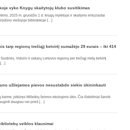
ekoje vyko Knygų skaitytojų klubo susitikimas
ėms, 2025 m. gruodžio 1 d. knygų mylėtojai ir skaitymo entuziastai
ydūno viešojoje bibliotekoje […]
 tarp regionų trečiąjį ketvirtį sumažėjo 29 eurais – iki 414
ostinės, Vidurio ir vakarų Lietuvos regionų per trečiąjį metų ketvirtį
 […]
muno užliejamos pievos nesustabdo siekio ūkininkauti
aime, įsikūręs Mišeikių šeimos ekologinis ūkis. Čia išskirtiniai šarolė
 auginti daugiau nei prieš […]
bibliotekų veiklos klausimai