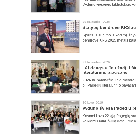
Vydūno viešojoje bibliotekoje vyko
28 balandžio, 2026
Statybų bendrovė KRS aug
Spartaus augimo laikotarpį išgyve
bendrovė KRS 2025 metais pajam
21 balandžio, 2026
„Atidengsiu Tau žodį it š
literatūrinis pavasaris
2026 m. balandžio 17 d. vakarą 
oji Pagėgių literatūrinio pavasar
26 kovo, 2026
Vydūno šviesa Pagėgių bi
Kasmet kovo 22-ąją Pagėgių savi
veiklomis mini iškilią datą – filo