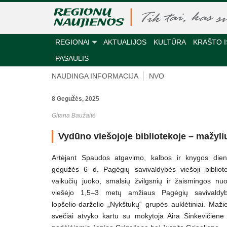
REGIONAI
AKTUALIJOS
KULTŪRA
KRAŠTO I
PASAULIS
NAUDINGA INFORMACIJA
NVO
8 Gegužės, 2025
Gitana Baužaitė
Vydūno viešojoje bibliotekoje – mažyli
Artėjant Spaudos atgavimo, kalbos ir knygos die
gegužės 6 d. Pagėgių savivaldybės viešoji bibliote
vaikučių juoko, smalsių žvilgsnių ir žaismingos nu
viešėjo 1,5–3 metų amžiaus Pagėgių savivaldy
lopšelio-darželio „Nykštukų“ grupės auklėtiniai. Mažie
svečiai atvyko kartu su mokytoja Aira Sinkevičiene