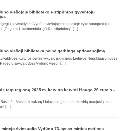
ūno viešojoje bibliotekoje stiprintos gyventojų
jos
gėgių savivaldybės Vydūno viešojoje bibliotekoje vyko suaugusiųjų
„Žingsnis į skaitmeninių įgūdžių stiprinimą“. […]
ūno viešoji biblioteka pelnė garbingą apdovanojimą
vivaldybės Kultūros centre vykusio iškilmingo Lietuvos Nepriklausomybės
 Pagėgių savivaldybės Vydūno viešoji […]
s tarp regionų 2025 m. ketvirtą ketvirtį išaugo 29 eurais –
Sostinės, Vidurio ir vakarų Lietuvos regionų per ketvirtą praėjusių metų
arė […]
minėjo šviesuolio Vydūno 73-iąsias mirties metines