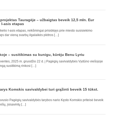
s projektas Tauragėje – užbaigtas beveik 12,5 mln. Eur
o I-asis etapas
kelio I-asis etapas, reikšmingai prisidėjęs prie miesto susisiekimo
gęs dar vieną svarbų ilgalaikės plėtros […]
koje – susitikimas su kunigu, kūrėju Benu Lyriu
šventes, 2025 m. gruodžio 22 d. į Pagėgių savivaldybės Vydūno viešojoje
ngą susitikimą rinkosi […]
rys Komskis savivaldybei turi grąžinti beveik 15 tūkst.
uvusio Pagėgių savivaldybės tarybos nario Kęsto Komskio priteisė beveik
lėšų, įsisavintų […]