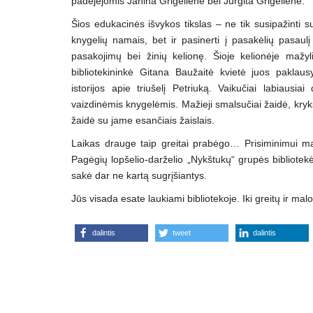
padėjėjomis Janina Grigeliene bei Jurgita Grigeliene.
Šios edukacinės išvykos tikslas – ne tik susipažinti s
knygelių namais, bet ir pasinerti į pasakėlių pasaul
pasakojimų bei žinių kelionę. Šioje kelionėje mažyli
bibliotekininkė Gitana Baužaitė kvietė juos paklaus
istorijos apie triušelį Petriuką. Vaikučiai labiausia
vaizdinėmis knygelėmis. Mažieji smalsučiai žaidė, kry
žaidė su jame esančiais žaislais.
Laikas drauge taip greitai prabėgo… Prisiminimui ma
Pagėgių lopšelio-darželio „Nykštukų“ grupės bibliotekė
sakė dar ne kartą sugrįšiantys.
Jūs visada esate laukiami bibliotekoje. Iki greitų ir malo
dalintis
tweet
dalintis