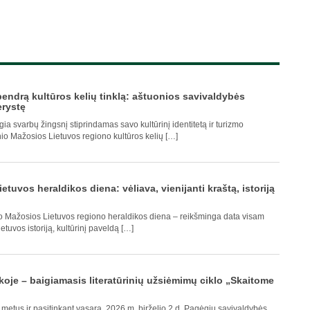
 bendrą kultūros kelių tinklą: aštuonios savivaldybės
erystę
a svarbų žingsnį stiprindamas savo kultūrinį identitetą ir turizmo
nio Mažosios Lietuvos regiono kultūros kelių […]
etuvos heraldikos diena: vėliava, vienijanti kraštą, istoriją
o Mažosios Lietuvos regiono heraldikos diena – reikšminga data visam
tuvos istoriją, kultūrinį paveldą […]
koje – baigiamasis literatūrinių užsiėmimų ciklo „Skaitome
metus ir pasitinkant vasarą, 2026 m. birželio 2 d. Pagėgių savivaldybės