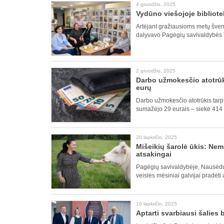
4 gruodžio, 2025
Vydūno viešojoje bibliot
Artėjant gražiausioms metų švent
dalyvavo Pagėgių savivaldybės V
2 gruodžio, 2025
Darbo užmokesčio atotrūkis
eurų
Darbo užmokesčio atotrūkis tarp S
sumažėjo 29 eurais – siekė 414
20 lapkričio, 2025
Mišeikių šarolė ūkis: Ne
atsakingai
Pagėgių savivaldybėje, Nausėdų k
veislės mėsiniai galvijai pradėti
10 lapkričio, 2025
Aptarti svarbiausi šalies 