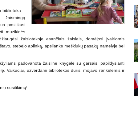
u biblioteka –
į – žaismingą
us pasitikusi
yti muzikinės
i džiaugėsi žaislotekoje esančiais žaislais, domėjosi įvairiomis
kštavo, stebėjo aplinką, apsilankė meškiukų pasakų namelyje bei
žyliams padovanota žaislinė knygelė su garsais, papildysianti
lę. Vaikučiai, užverdami bibliotekos duris, mojavo rankelėmis ir
nių susitikimų!