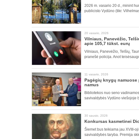
2026 m. vasario 20 d., minint hum
publicisto Vydūno (tikr. Vilhelma
20 vasario, 2026
Vilniaus, Panevėžio, Telši
apie 105,7 tūkst. eurų
Vilniaus, Panevėžio, Telšių, Taur
pranešė policija. Anot teisėsau
11 vasario, 2026
Pagėgių knygų namuose p
namus
Bibliotekos nuo seno vadinamos
savivaldybės Vydūno viešojoje bi
30 sausio, 2026
Konkursas kasmetinei Dio
Šiemet bus teikiama jau XVIII-oj
savivaldybės taryba. Premija sk