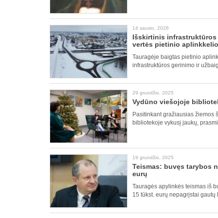
14 sausio, 2026
Išskirtinis infrastruktūro
vertės pietinio aplinkkeli
Tauragėje baigtas pietinio aplink
infrastruktūros gerinimo ir užbai
29 gruodžio, 2025
Vydūno viešojoje bibliote
Pasitinkant gražiausias žiemos 
bibliotekoje vykusį jaukų, prasmi
19 gruodžio, 2025
Teismas: buvęs tarybos na
eurų
Tauragės apylinkės teismas iš b
15 tūkst. eurų nepagrįstai gautų 