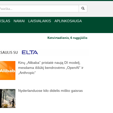
KSLAS
NAMAI
LAISVALAIKIS
APLINKOSAUGA
Ketvirtadienis, 6 rugpjūčio
Kinų „Alibaba“ pristatė naują DI modelį,
mesdama iššūkį bendrovėms „OpenAI“ ir
„Anthropic“
Nyderlanduose kilo didelis miško gaisras