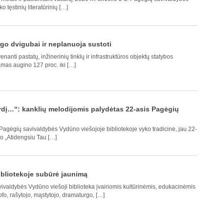
 tęstinių literatūrinių […]
o dvigubai ir neplanuoja sustoti
nanti pastatų, inžinerinių tinklų ir infrastruktūros objektų statybos
as augino 127 proc. iki […]
irdį…“: kanklių melodijomis palydėtas 22-asis Pagėgių
Pagėgių savivaldybės Vydūno viešojoje bibliotekoje vyko tradicinė, jau 22-
io „Atidengsiu Tau […]
bliotekoje subūrė jaunimą
valdybės Vydūno viešoji biblioteka įvairiomis kultūrinėmis, edukacinėmis
sofo, rašytojo, mąstytojo, dramaturgo, […]