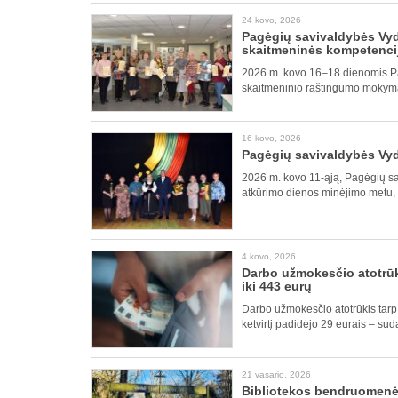
24 kovo, 2026
Pagėgių savivaldybės Vyd
skaitmeninės kompetenci
2026 m. kovo 16–18 dienomis Pa
skaitmeninio raštingumo mokymai 
16 kovo, 2026
Pagėgių savivaldybės Vyd
2026 m. kovo 11-ąją, Pagėgių sa
atkūrimo dienos minėjimo metu,
4 kovo, 2026
Darbo užmokesčio atotrūki
iki 443 eurų
Darbo užmokesčio atotrūkis tarp 
ketvirtį padidėjo 29 eurais – sud
21 vasario, 2026
Bibliotekos bendruomenė 