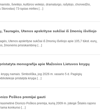
anisto, švietėjo, kultūros veikėjo, dramaturgo, rašytojo, chorvedžio,
s Storostas) 73-iąsias mirties […]
ų, Tauragės, Utenos apskrityse sukčiai iš žmonių išviliojo
agės, Utenos apskrityse sukčiai iš žmonių išviliojo apie 105,7 tūkst. eurų,
gos, žmonėms prisiskambinę […]
ristatyta monografija apie Mažosios Lietuvos knygų
 knygų namais. Simboliška, jog 2026 m. vasario 5 d. Pagėgių
bliotekoje pristatyta knyga […]
nizo Poškos premijai gauti
i kasmetinė Dionizo Poškos premija, kurią 2009 m. įsteigė Šilalės rajono
iriama konkurso […]