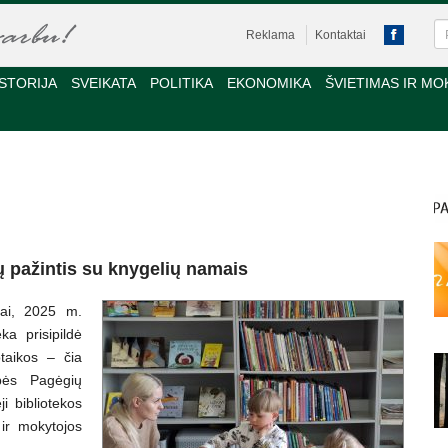
Reklama
Kontaktai
STORIJA
SVEIKATA
POLITIKA
EKONOMIKA
ŠVIETIMAS IR MO
ų pažintis su knygelių namais
nai, 2025 m.
ka prisipildė
otaikos – čia
bės Pagėgių
ji bibliotekos
 ir mokytojos