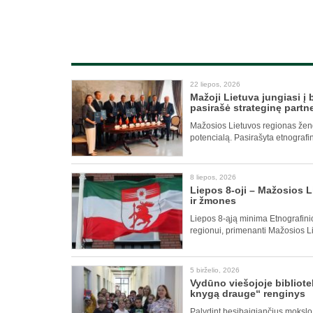
22 liepos, 2026
Mažoji Lietuva jungiasi į
pasirašė strateginę partn
Mažosios Lietuvos regionas žengi
potencialą. Pasirašyta etnografi
8 liepos, 2026
Liepos 8-oji – Mažosios Li
ir žmones
Liepos 8-ąją minima Etnografini
regionui, primenanti Mažosios Lie
5 birželio, 2026
Vydūno viešojoje bibliote
knygą drauge“ renginys
Palydint besibaigiančius mokslo 