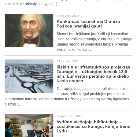
bibliotekoje pristatyta knyga […]
30 sausio, 2026
Konkursas kasmetinei Dionizo
Poškos premijai gauti
Šiemet bus teikiama jau XVIII-oji kasmetinė
Dionizo Poškos premija, kurią 2009 m. įsteigė
Šilalės rajono savivaldybės taryba. Premija
skiriama konkurso […]
14 sausio, 2026
Išskirtinis infrastruktūros projektas
Tauragėje – užbaigtas beveik 12,5
mln. Eur vertės pietinio aplinkkelio
I-asis etapas
Tauragėje baigtas pietinio aplinkkelio I-asis
etapas, reikšmingai prisidėjęs prie miesto
susisiekimo infrastruktūros gerinimo ir užbaigęs dar vieną svarbų ilgalaikės
plėtros […]
29 gruodžio, 2025
Vydūno viešojoje bibliotekoje –
susitikimas su kunigu, kūrėju Benu
Lyriu