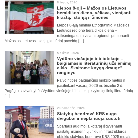
8 liepos, 2026
Liepos 8-oji – Mažosios Lietuvos
heraldikos diena: vėliava, vienijanti
kraštą, istoriją ir žmones
Liepos 8-ąją minima Etnografinio Mažosios
Lietuvos regiono heraldikos diena –
reikšminga data visam regionui, primenanti
Mažosios Lietuvos istoriją, kultūrinį paveldą […]
5 birželio, 2026
Vydūno viešojoje bibliotekoje –
baigiamasis literatūrinių užsiėmimų
ciklo „Skaitome knygą drauge“
renginys
Palydint besibaigiančius mokslo metus ir
pasitinkant vasarą, 2026 m. birželio 2 d.
Pagėgių savivaldybės Vydūno viešojoje bibliotekoje vyko tęstinių literatūrinių
[…]
28 balandžio, 2026
Statybų bendrovė KRS augo
dvigubai ir neplanuoja sustoti
Spartaus augimo laikotarpį išgyvenanti
pastatų, inžinerinių tinklų ir infrastruktūros
objektų statybos bendrovė KRS 2025 metais