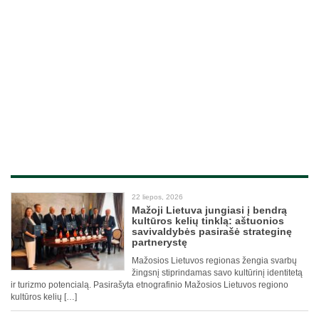
22 liepos, 2026
Mažoji Lietuva jungiasi į bendrą
kultūros kelių tinklą: aštuonios
savivaldybės pasirašė strateginę
partnerystę
Mažosios Lietuvos regionas žengia svarbų
žingsnį stiprindamas savo kultūrinį identitetą
ir turizmo potencialą. Pasirašyta etnografinio Mažosios Lietuvos regiono
kultūros kelių […]