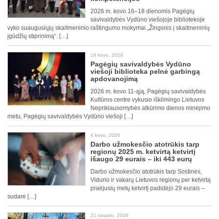
2026 m. kovo 16–18 dienomis Pagėgių
savivaldybės Vydūno viešojoje bibliotekoje
vyko suaugusiųjų skaitmeninio raštingumo mokymai „Žingsnis į skaitmeninių
įgūdžių stiprinimą“. […]
16 kovo, 2026
Pagėgių savivaldybės Vydūno
viešoji biblioteka pelnė garbingą
apdovanojimą
2026 m. kovo 11-ąją, Pagėgių savivaldybės
Kultūros centre vykusio iškilmingo Lietuvos
Nepriklausomybės atkūrimo dienos minėjimo
metu, Pagėgių savivaldybės Vydūno viešoji […]
4 kovo, 2026
Darbo užmokesčio atotrūkis tarp
regionų 2025 m. ketvirtą ketvirtį
išaugo 29 eurais – iki 443 eurų
Darbo užmokesčio atotrūkis tarp Sostinės,
Vidurio ir vakarų Lietuvos regionų per ketvirtą
praėjusių metų ketvirtį padidėjo 29 eurais –
sudarė […]
21 vasario, 2026