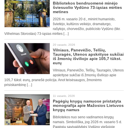
Bibliotekos bendruomenė minėjo
šviesuolio Vydūno 73-iąsias mirties
metines
2026 m. vasario 20 d., minint humanisto,
švietėjo, kultūros veikėjo, dramaturgo,
rašytojo, chorvedžio, publicisto Vydūno (tikr.
Vilhelmas Storostas) 73-iąsias mirties […]
20 vasario, 2026
Vilniaus, Panevėžio, Telšių,
Tauragės, Utenos apskrityse sukčiai
iš žmonių išviliojo apie 105,7 tūkst.
eurų
Vilniaus, Panevėžio, Telšių, Tauragės, Utenos
apskrityse sukčiai iš žmonių išviliojo apie
105,7 tūkst. eurų, pranešė policija. Anot teisėsaugos, žmonėms
prisiskambinę […]
11 vasario, 2026
Pagėgių knygų namuose pristatyta
monografija apie Mažosios Lietuvos
knygų namus
Bibliotekos nuo seno vadinamos knygų
namais. Simboliška, jog 2026 m. vasario 5 d.
Pagėgių savivaldybės Vydūno viešojoje