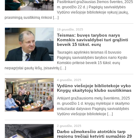
Pasitinkant gražiausias žiemos šventes, 2025
m. gruodžio 22 d. į Pagėgių savivaldybės
Vydūno viešojoje bibliotekoje vykusį jaukų,
prasmingą susitikimą rinkosi […]
19 gruodžio, 2025
Teismas: buvęs tarybos narys
Komskis savivaldybei turi grąžinti
beveik 15 tūkst. eurų
Tauragės apylinkės teismas iš buvusio
Pagėgių savivaldybės tarybos nario Kęsto
Komskio priteisė beveik 15 tūkst. eurų
nepagrįstai gautų lėšų, įsisavintų […]
4 gruodžio, 2025
Vydūno viešojoje bibliotekoje vyko
Knygų skaitytojų klubo susitikimas
Artėjant gražiausioms metų šventėms, 2025
m. gruodžio 1 d. knygų mylėtojai ir skaitymo
entuziastai dalyvavo Pagėgių savivaldybės
Vydūno viešojoje bibliotekoje […]
2 gruodžio, 2025
Darbo užmokesčio atotrūkis tarp
regionų trečiąjį ketvirtį sumažėjo 29