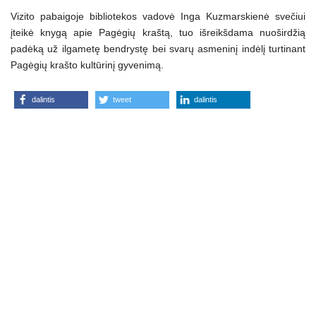
Vizito pabaigoje bibliotekos vadovė Inga Kuzmarskienė svečiui
įteikė knygą apie Pagėgių kraštą, tuo išreikšdama nuoširdžią
padėką už ilgametę bendrystę bei svarų asmeninį indėlį turtinant
Pagėgių krašto kultūrinį gyvenimą.
dalintis
tweet
dalintis