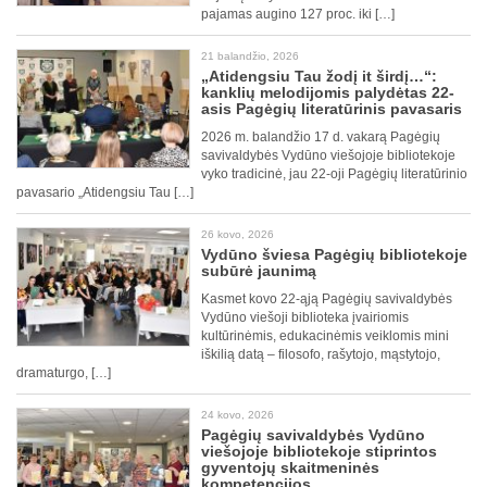
pajamas augino 127 proc. iki […]
21 balandžio, 2026
„Atidengsiu Tau žodį it širdį…“:
kanklių melodijomis palydėtas 22-
asis Pagėgių literatūrinis pavasaris
2026 m. balandžio 17 d. vakarą Pagėgių
savivaldybės Vydūno viešojoje bibliotekoje
vyko tradicinė, jau 22-oji Pagėgių literatūrinio
pavasario „Atidengsiu Tau […]
26 kovo, 2026
Vydūno šviesa Pagėgių bibliotekoje
subūrė jaunimą
Kasmet kovo 22-ąją Pagėgių savivaldybės
Vydūno viešoji biblioteka įvairiomis
kultūrinėmis, edukacinėmis veiklomis mini
iškilią datą – filosofo, rašytojo, mąstytojo,
dramaturgo, […]
24 kovo, 2026
Pagėgių savivaldybės Vydūno
viešojoje bibliotekoje stiprintos
gyventojų skaitmeninės
kompetencijos