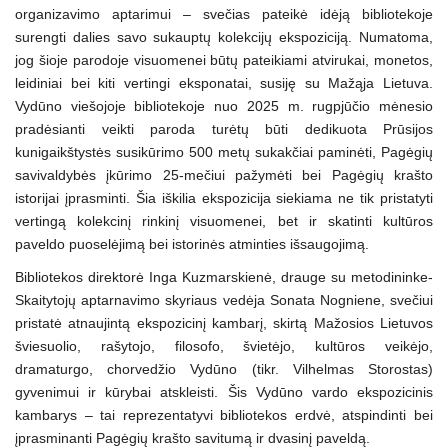
organizavimo aptarimui – svečias pateikė idėją bibliotekoje
surengti dalies savo sukauptų kolekcijų ekspoziciją. Numatoma,
jog šioje parodoje visuomenei būtų pateikiami atvirukai, monetos,
leidiniai bei kiti vertingi eksponatai, susiję su Mažąja Lietuva.
Vydūno viešojoje bibliotekoje nuo 2025 m. rugpjūčio mėnesio
pradėsianti veikti paroda turėtų būti dedikuota Prūsijos
kunigaikštystės susikūrimo 500 metų sukakčiai paminėti, Pagėgių
savivaldybės įkūrimo 25-mečiui pažymėti bei Pagėgių krašto
istorijai įprasminti. Šia iškilia ekspozicija siekiama ne tik pristatyti
vertingą kolekcinį rinkinį visuomenei, bet ir skatinti kultūros
paveldo puoselėjimą bei istorinės atminties išsaugojimą.
Bibliotekos direktorė Inga Kuzmarskienė, drauge su metodininke-
Skaitytojų aptarnavimo skyriaus vedėja Sonata Nogniene, svečiui
pristatė atnaujintą ekspozicinį kambarį, skirtą Mažosios Lietuvos
šviesuolio, rašytojo, filosofo, švietėjo, kultūros veikėjo,
dramaturgo, chorvedžio Vydūno (tikr. Vilhelmas Storostas)
gyvenimui ir kūrybai atskleisti. Šis Vydūno vardo ekspozicinis
kambarys – tai reprezentatyvi bibliotekos erdvė, atspindinti bei
įprasminanti Pagėgių krašto savitumą ir dvasinį paveldą.