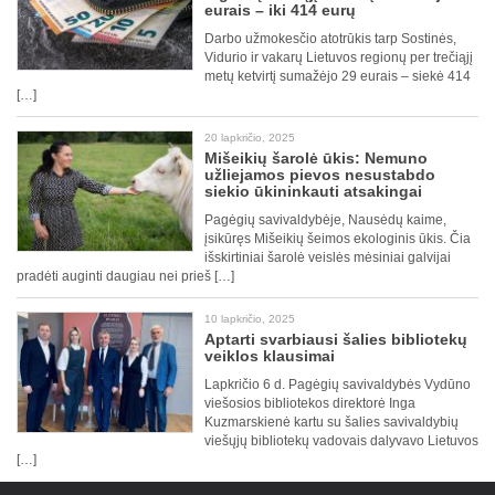
eurais – iki 414 eurų
Darbo užmokesčio atotrūkis tarp Sostinės,
Vidurio ir vakarų Lietuvos regionų per trečiąjį
metų ketvirtį sumažėjo 29 eurais – siekė 414
[…]
20 lapkričio, 2025
Mišeikių šarolė ūkis: Nemuno
užliejamos pievos nesustabdo
siekio ūkininkauti atsakingai
Pagėgių savivaldybėje, Nausėdų kaime,
įsikūręs Mišeikių šeimos ekologinis ūkis. Čia
išskirtiniai šarolė veislės mėsiniai galvijai
pradėti auginti daugiau nei prieš […]
10 lapkričio, 2025
Aptarti svarbiausi šalies bibliotekų
veiklos klausimai
Lapkričio 6 d. Pagėgių savivaldybės Vydūno
viešosios bibliotekos direktorė Inga
Kuzmarskienė kartu su šalies savivaldybių
viešųjų bibliotekų vadovais dalyvavo Lietuvos
[…]