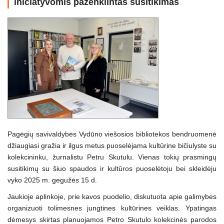
iniciatyvomis paženklintas susitikimas
Pagėgių savivaldybės Vydūno viešosios bibliotekos bendruomenė
džiaugiasi gražia ir ilgus metus puoselėjama kultūrine bičiulyste su
kolekcininku, žurnalistu Petru Skutulu. Vienas tokių prasmingų
susitikimų su šiuo spaudos ir kultūros puoselėtoju bei skleidėju
vyko 2025 m. gegužės 15 d.
Jaukioje aplinkoje, prie kavos puodelio, diskutuota apie galimybes
organizuoti tolimesnes jungtines kultūrines veiklas. Ypatingas
dėmesys skirtas planuojamos Petro Skutulo kolekcinės parodos