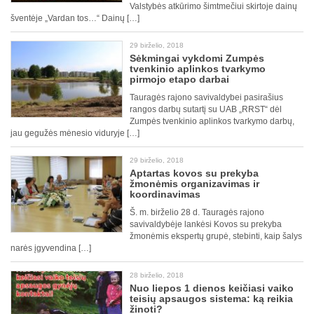
Valstybės atkūrimo šimtmečiui skirtoje dainų
šventėje „Vardan tos…“ Dainų […]
29 birželio, 2018
Sėkmingai vykdomi Zumpės
tvenkinio aplinkos tvarkymo
pirmojo etapo darbai
Tauragės rajono savivaldybei pasirašius
rangos darbų sutartį su UAB „RRST“ dėl
Zumpės tvenkinio aplinkos tvarkymo darbų,
jau gegužės mėnesio viduryje […]
29 birželio, 2018
Aptartas kovos su prekyba
žmonėmis organizavimas ir
koordinavimas
Š. m. birželio 28 d. Tauragės rajono
savivaldybėje lankėsi Kovos su prekyba
žmonėmis ekspertų grupė, stebinti, kaip šalys
narės įgyvendina […]
28 birželio, 2018
Nuo liepos 1 dienos keičiasi vaiko
teisių apsaugos sistema: ką reikia
žinoti?