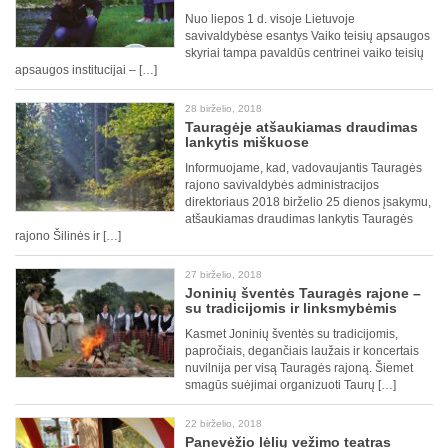
Nuo liepos 1 d. visoje Lietuvoje
savivaldybėse esantys Vaiko teisių apsaugos
skyriai tampa pavaldūs centrinei vaiko teisių
apsaugos institucijai – […]
28 birželio, 2018
Tauragėje atšaukiamas draudimas
lankytis miškuose
Informuojame, kad, vadovaujantis Tauragės
rajono savivaldybės administracijos
direktoriaus 2018 birželio 25 dienos įsakymu,
atšaukiamas draudimas lankytis Tauragės
rajono Šilinės ir […]
27 birželio, 2018
Joninių šventės Tauragės rajone –
su tradicijomis ir linksmybėmis
Kasmet Joninių šventės su tradicijomis,
papročiais, degančiais laužais ir koncertais
nuvilnija per visą Tauragės rajoną. Šiemet
smagūs suėjimai organizuoti Taurų […]
22 birželio, 2018
Panevėžio lėlių vežimo teatras