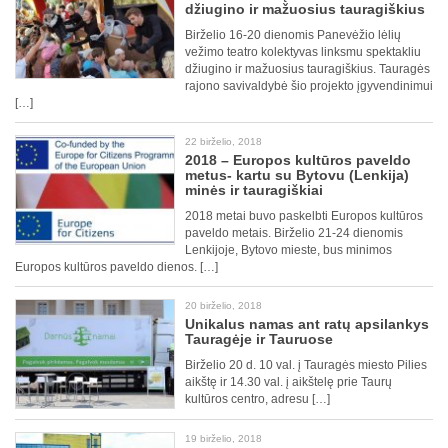
džiugino ir mažuosius tauragiškius
Birželio 16-20 dienomis Panevėžio lėlių
vežimo teatro kolektyvas linksmu spektakliu
džiugino ir mažuosius tauragiškius. Tauragės
rajono savivaldybė šio projekto įgyvendinimui
[…]
22 birželio, 2018
2018 – Europos kultūros paveldo
metus- kartu su Bytovu (Lenkija)
minės ir tauragiškiai
2018 metai buvo paskelbti Europos kultūros
paveldo metais. Birželio 21-24 dienomis
Lenkijoje, Bytovo mieste, bus minimos
Europos kultūros paveldo dienos. […]
20 birželio, 2018
Unikalus namas ant ratų apsilankys
Tauragėje ir Tauruose
Birželio 20 d. 10 val. į Tauragės miesto Pilies
aikštę ir 14.30 val. į aikštelę prie Taurų
kultūros centro, adresu […]
19 birželio, 2018