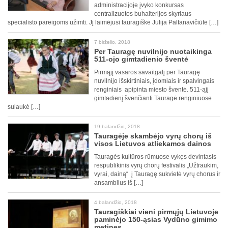
administracijoje įvyko konkursas
centralizuotos buhalterijos skyriaus
specialisto pareigoms užimti. Jį laimėjusi tauragiškė Julija Paltanavičiūtė […]
7 birželio, 2018
Per Tauragę nuvilnijo nuotaikinga
511-ojo gimtadienio šventė
Pirmąjį vasaros savaitgalį per Tauragę
nuvilnijo išskirtiniais, įdomiais ir spalvingais
renginiais apipinta miesto šventė. 511-ąjį
gimtadienį švenčianti Tauragė renginiuose
sulaukė […]
19 balandžio, 2018
Tauragėje skambėjo vyrų chorų iš
visos Lietuvos atliekamos dainos
Tauragės kultūros rūmuose vykęs devintasis
respublikinis vyrų chorų festivalis „Užtraukim,
vyrai, dainą“ į Tauragę sukvietė vyrų chorus ir
ansamblius iš […]
4 balandžio, 2018
Tauragiškiai vieni pirmųjų Lietuvoje
paminėjo 150-ąsias Vydūno gimimo
metines