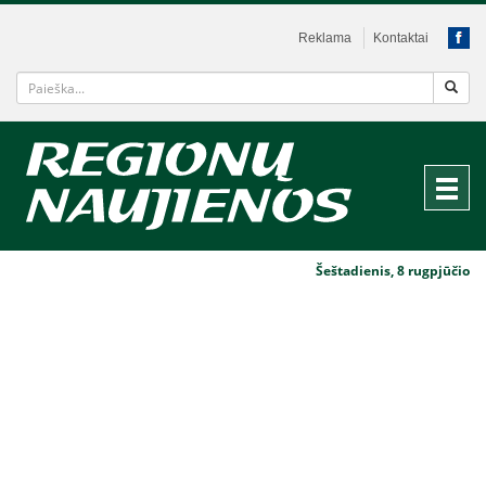
Reklama
Kontaktai
Šeštadienis, 8 rugpjūčio