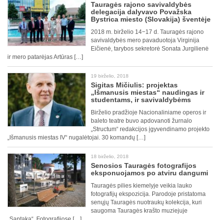
Tauragės rajono savivaldybės
delegacija dalyvavo Považska
Bystrica miesto (Slovakija) šventėje
2018 m. birželio 14−17 d. Tauragės rajono
savivaldybės mero pavaduotoja Virginija
Eičienė, tarybos sekretorė Sonata Jurgilienė
ir mero patarėjas Artūras […]
19 birželio, 2018
Sigitas Mičiulis: projektas
„Išmanusis miestas“ naudingas ir
studentams, ir savivaldybėms
Birželio pradžioje Nacionaliniame operos ir
baleto teatre buvo apdovanoti žurnalo
„Structum“ redakcijos įgyvendinamo projekto
„Išmanusis miestas IV“ nugalėtojai. 30 komandų […]
18 birželio, 2018
Senosios Tauragės fotografijos
eksponuojamos po atviru dangumi
Tauragės pilies kiemelyje veikia lauko
fotografijų ekspozicija. Parodoje pristatoma
senųjų Tauragės nuotraukų kolekcija, kuri
saugoma Tauragės krašto muziejuje
„Santaka“. Fotografijose […]