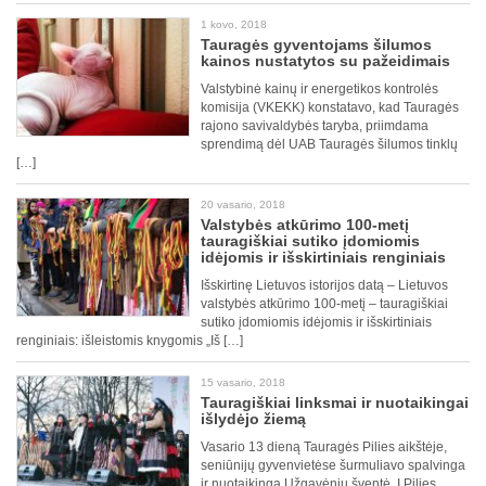
1 kovo, 2018
Tauragės gyventojams šilumos
kainos nustatytos su pažeidimais
Valstybinė kainų ir energetikos kontrolės
komisija (VKEKK) konstatavo, kad Tauragės
rajono savivaldybės taryba, priimdama
sprendimą dėl UAB Tauragės šilumos tinklų
[…]
20 vasario, 2018
Valstybės atkūrimo 100-metį
tauragiškiai sutiko įdomiomis
idėjomis ir išskirtiniais renginiais
Išskirtinę Lietuvos istorijos datą – Lietuvos
valstybės atkūrimo 100-metį – tauragiškiai
sutiko įdomiomis idėjomis ir išskirtiniais
renginiais: išleistomis knygomis „Iš […]
15 vasario, 2018
Tauragiškiai linksmai ir nuotaikingai
išlydėjo žiemą
Vasario 13 dieną Tauragės Pilies aikštėje,
seniūnijų gyvenvietėse šurmuliavo spalvinga
ir nuotaikinga Užgavėnių šventė. Į Pilies