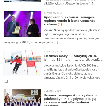
aikštėje vykusią Užgavėnių šventę […]
13 vasario, 2018
Apdovanoti iškiliausi Tauragės
regiono verslo ir bendruomenės
atstovai
(1)
Vasario 9 dieną sporto komplekse „Bastilija“
įvyko Tauragės regiono verslo ir
bendruomenės apdovanojimai – „Tauragės
metų žmogus 2017“, kuriuose pagerbti […]
12 vasario, 2018
Lietuvos mokyklų žaidynių 2018-
ieji: jau 18 finalų ir tai dar tik pradžia
Lietuvos mokyklų žaidynių (LMŽ) 2018-ųjų
pradžią geriausiai apibrėžia daugiau kaip
pusės tūkstančio moksleivių sulaukęs
turnyras. Vasario 2–3 d. Jonavoje vykusiose
[…]
9 vasario, 2018
Dovana Tauragės ikimokyklinio ir
priešmokyklinio ugdymo įstaigų
vaikams – unikalūs tautiniai
kostiumai