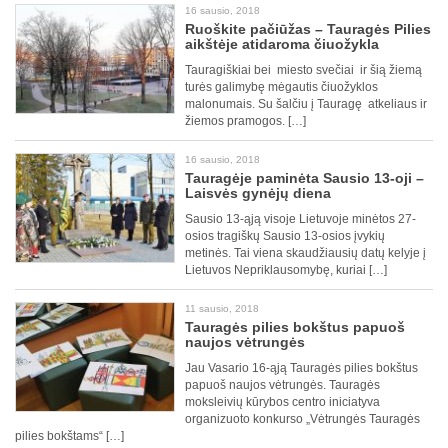
16 sausio, 2018
Ruoškite pačiūžas – Tauragės Pilies
aikštėje atidaroma čiuožykla
Tauragiškiai bei miesto svečiai ir šią žiemą
turės galimybę mėgautis čiuožyklos
malonumais. Su šalčiu į Tauragę atkeliaus ir
žiemos pramogos. […]
16 sausio, 2018
Tauragėje paminėta Sausio 13-oji –
Laisvės gynėjų diena
Sausio 13-ąją visoje Lietuvoje minėtos 27-
osios tragiškų Sausio 13-osios įvykių
metinės. Tai viena skaudžiausių datų kelyje į
Lietuvos Nepriklausomybę, kuriai […]
11 sausio, 2018
Tauragės pilies bokštus papuoš
naujos vėtrungės
Jau Vasario 16-ąją Tauragės pilies bokštus
papuoš naujos vėtrungės. Tauragės
moksleivių kūrybos centro iniciatyva
organizuoto konkurso „Vėtrungės Tauragės
pilies bokštams“ […]