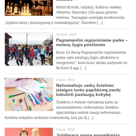
Minint filosofo, rašytojo, kultūros veikėjo
Vilhelmo Storostos 150-ąsias gimimo
metines, Tauragėje surengta konferencija
„Vydūno keliu į dvasingumą ir sveikatingumą“. Šventinė […]
15 kovo, 2018
Pagramančio regioniniame parke –
moterų žygis pėsčiomis
Kovo 10 dieną Pagramančio regioniniame
parke vyko pėsčiųjų žygis „Moterims ir
merginoms“, kuris buvo skirtas pažymėti ne
tik Kovo 8-ąją, […]
8 kovo, 2018
Neformaliojo vaikų švietimo
įstaigos turės papildomą įrankį
tobulinti paslaugų kokybę
Švietimo ir mokslo ministerija kartu su
savivaldybėmis, neformaliojo švietimo
specialistais sukūrė naują neformaliojo
švietimo kokybės vertinimo instrumentą, kurį jau šį […]
5 kovo, 2018
Jubiliejaus proga pasveikintas