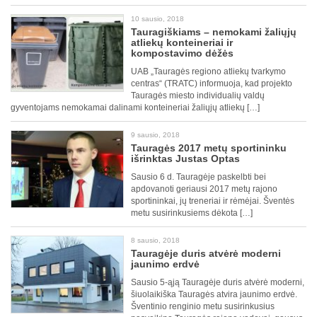
10 sausio, 2018
Tauragiškiams – nemokami žaliųjų
atliekų konteineriai ir
kompostavimo dėžės
UAB „Tauragės regiono atliekų tvarkymo
centras“ (TRATC) informuoja, kad projekto
Tauragės miesto individualių valdų
gyventojams nemokamai dalinami konteineriai žaliųjų atliekų […]
9 sausio, 2018
Tauragės 2017 metų sportininku
išrinktas Justas Optas
Sausio 6 d. Tauragėje paskelbti bei
apdovanoti geriausi 2017 metų rajono
sportininkai, jų treneriai ir rėmėjai. Šventės
metu susirinkusiems dėkota […]
8 sausio, 2018
Tauragėje duris atvėrė moderni
jaunimo erdvė
Sausio 5-ąją Tauragėje duris atvėrė moderni,
šiuolaikiška Tauragės atvira jaunimo erdvė.
Šventinio renginio metu susirinkusius