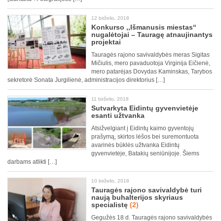
12 birželio, 2018
Konkurso ,,Išmanusis miestas“
nugalėtojai – Tauragę atnaujinantys
projektai
Tauragės rajono savivaldybės meras Sigitas
Mičiulis, mero pavaduotoja Virginija Eičienė,
mero patarėjas Dovydas Kaminskas, Tarybos
sekretorė Sonata Jurgilienė, administracijos direktorius […]
11 birželio, 2018
Sutvarkyta Eidintų gyvenvietėje
esanti užtvanka
Atsižvelgiant į Eidintų kaimo gyventojų
prašymą, skirtos lėšos bei suremontuota
avarinės būklės užtvanka Eidintų
gyvenvietėje, Batakių seniūnijoje. Šiems
darbams atlikti […]
10 birželio, 2018
Tauragės rajono savivaldybė turi
naują buhalterijos skyriaus
specialistę
(2)
Gegužės 18 d. Tauragės rajono savivaldybės