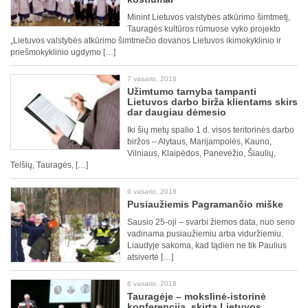
Minint Lietuvos valstybės atkūrimo šimtmetį,
Tauragės kultūros rūmuose vyko projekto
„Lietuvos valstybės atkūrimo šimtmečio dovanos Lietuvos ikimokyklinio ir
priešmokyklinio ugdymo […]
7 vasario, 2018
Užimtumo tarnyba tampanti
Lietuvos darbo birža klientams skirs
dar daugiau dėmesio
Iki šių metų spalio 1 d. visos teritorinės darbo
biržos – Alytaus, Marijampolės, Kauno,
Vilniaus, Klaipėdos, Panevėžio, Šiaulių,
Telšių, Tauragės, […]
6 vasario, 2018
Pusiaužiemis Pagramančio miške
Sausio 25-oji – svarbi žiemos data, nuo seno
vadinama pusiaužiemiu arba viduržiemiu.
Liaudyje sakoma, kad tądien ne tik Paulius
atsivertė […]
6 vasario, 2018
Tauragėje – mokslinė-istorinė
konferencija, skirta Lietuvos