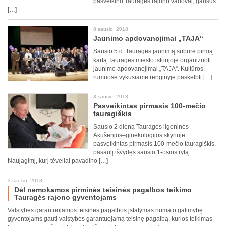
pasveikino Tauragės rajono vadovai, gausus
[…]
8 sausio, 2018
Jaunimo apdovanojimai „TAJA“
Sausio 5 d. Tauragės jaunimą subūrė pirmą
kartą Tauragės miesto istorijoje organizuoti
jaunimo apdovanojimai „TAJA“. Kultūros
rūmuose vykusiame renginyje paskelbti […]
3 sausio, 2018
Pasveikintas pirmasis 100-mečio
tauragiškis
Sausio 2 dieną Tauragės ligoninės
Akušerijos–ginekologijos skyriuje
pasveikintas pirmasis 100-mečio tauragiškis,
pasaulį išvydęs sausio 1-osios rytą.
Naujagimį, kurį tėveliai pavadino […]
3 sausio, 2018
Dėl nemokamos pirminės teisinės pagalbos teikimo
Tauragės rajono gyventojams
Valstybės garantuojamos teisinės pagalbos įstatymas numato galimybę
gyventojams gauti valstybės garantuojamą teisinę pagalbą, kurios teikimas