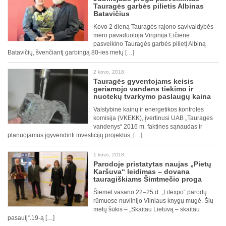
Tauragės garbės pilietis Albinas
Batavičius
Kovo 2 dieną Tauragės rajono savivaldybės
mero pavaduotoja Virginija Eičienė
pasveikino Tauragės garbės pilietį Albiną
Batavičių, švenčiantį garbingą 80-ies metų […]
2 kovo, 2018
Tauragės gyventojams keisis
geriamojo vandens tiekimo ir
nuotekų tvarkymo paslaugų kaina
Valstybinė kainų ir energetikos kontrolės
komisija (VKEKK), įvertinusi UAB „Tauragės
vandenys“ 2016 m. faktines sąnaudas ir
planuojamus įgyvendinti investicijų projektus, […]
1 kovo, 2018
Parodoje pristatytas naujas „Pietų
Karšuva“ leidimas – dovana
tauragiškiams Šimtmečio proga
Šiemet vasario 22–25 d. „Litexpo“ parodų
rūmuose nuvilnijo Vilniaus knygų mugė. Šių
metų šūkis – „Skaitau Lietuvą – skaitau
pasaulį“.19-ą […]