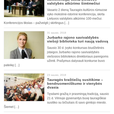
valstybės atkūrimo šimtmečiui
Vasario 2 dieną Tauragės kultūros rūmuose
vyko mokslinė-istorinė konferencija, skirta
Lietuvos valstybės atkūrimo 100-mečiui.
Konferencijos tikslas – pažvelgti į skirtingus […]
31 sausio, 2018
Jurbarko rajono savivaldybės
viešoji biblioteka turi naują vadovą
Sausio 30 d. įvyko konkursas biudžetinės
įstaigos Jurbarko rajono savivaldybės
viešosios bibliotekos direktoriaus pareigoms
užimti. Prašymus dalyvauti konkurse buvo
pateikę […]
23 sausio, 2018
Tauragės kraštiečių susitikime –
bendruomeniškumo ir vienybės
dvasia
Tęsdami gražią ir prasmingą tradiciją, sausio
21 d. Vilniuje gyvenantys buvę tauragiškiai
susitiko su bičiuliais iš savo gimtojo miesto.
Šiemet […]