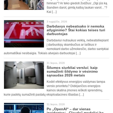
himnas“? Ar teko giedoti žodžius: „Ogi jūs ką
šiandien darot, gimtą kalbą laukan varot…“?
Kai […]
3 rugpjūčio, 2026
Darbdavys nebeatsako ir nemoka
atlyginimo? Štai kokias teises turi
darbuotojas
Darbdaviui nutraukus veiklą, nebeatsiliepiant
į darbuotojų skambučius ar laiškus ir
nemokant darbo užmokesčio, darbo santykiai
automatiškai nesibaigia. Tokiais atvejais darbuotojai […]
31 liepos, 2026
Šilumos siurbliai verslui: kaip
sumažinti šildymo ir vėsinimo
sąnaudas 2026 metais
Kodėl efektyvus energijos valdymas tampa
verslo prioritetu? Didėjančios energijos
kainos skatina įmones ieškoti sprendimų,
kurie padėtų sumažinti pastatų eksploatacines išlaidas […]
31 liepos, 2026
Po „OpenAI“ – dar vienas
incidentas: „Claude“ modeliai be