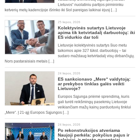
Lietuvos“ nuolatiniu partijos pirmininku
ketverių metų kadencijoje išrinko iki šiol pareigas laikinai ėjusį […]
25 liepos, 2026
Kolektyvinės sutartys Lietuvoje
apima tik ketvirtadalį darbuotojų: iki
ES vidurkio dar toli
Lietuvoje kolektyvinės sutartys šiuo metu
taikomos apie 327 tūkst. darbuotojų – tai
sudaro maždaug ketvirtadalį visų dirbančiųjų.
Nors pastaraisiais metais […]
24 liepos, 2026
ES sankcionavo „Mere“ valdytoją:
ar prekybos tinklas galės veikti
Lietuvoje?
Europos Sąjunga priėmė sprendimą, kuris
gali turėti reikšmingų pasekmių Lietuvoje
veikiančiam mažų kainų parduotuvių tinklui
„Mere“. Į 21-ąjį Europos Sąjungos […]
24 liepos, 2026
Po rekonstrukcijos atveriama
Naujoji perkėla: pokyčius pajus ir
keleiviai, ir miesto gyventojai