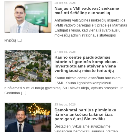
28 liepos, 2026
Naujasis VMI vadovas: sieksime
mažinti šešėlinę ekonomiką
Antradienį Valstybinės mokesčių inspekcijos
(VMI) vadovo pareigas eiti pradėjęs Martynas
Endrijaitis teigia, kad viena iš svarbiausių
mokesčių administratoriaus strategijos
krypčių […]
27 liepos, 2026
Kauno centre parduodamas
istorinis ligoninės kompleksas:
investuotojams atsiveria viena
vertingiausių miesto teritorijų
Kauno miesto centre esančiam buvusiam
LSMU Kauno ligoninės kompleksui
ruošiamasi suteikti naują gyvenimą. Su Laisvės alėja, Vytauto prospektu ir
Gedimino […]
25 liepos, 2026
Demokratai partijos pirmininku
išrinko anksčiau laikinai šias
pareigas ėjusį Sinkevičių
Šeštadienį vykusiame suvažiavime
valdančioji Demokratų sąjunga „Vardan