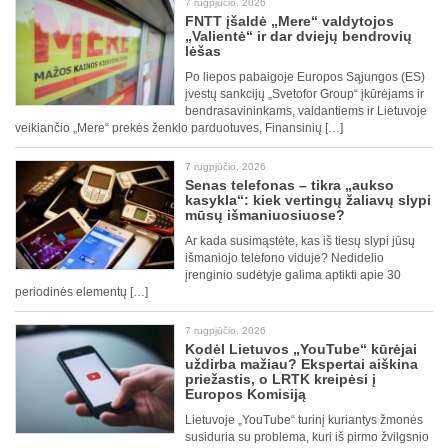
7 rugpjūčio, 2026
FNTT įšaldė „Mere“ valdytojos
„Valientė“ ir dar dviejų bendrovių
lėšas
Po liepos pabaigoje Europos Sąjungos (ES)
įvestų sankcijų „Svetofor Group“ įkūrėjams ir
bendrasavininkams, valdantiems ir Lietuvoje
veikiančio „Mere“ prekės ženklo parduotuves, Finansinių […]
7 rugpjūčio, 2026
Senas telefonas – tikra „aukso
kasykla“: kiek vertingų žaliavų slypi
mūsų išmaniuosiuose?
Ar kada susimąstėte, kas iš tiesų slypi jūsų
išmaniojo telefono viduje? Nedidelio
įrenginio sudėtyje galima aptikti apie 30
periodinės elementų […]
7 rugpjūčio, 2026
Kodėl Lietuvos „YouTube“ kūrėjai
uždirba mažiau? Ekspertai aiškina
priežastis, o LRTK kreipėsi į
Europos Komisiją
Lietuvoje „YouTube“ turinį kuriantys žmonės
susiduria su problema, kuri iš pirmo žvilgsnio