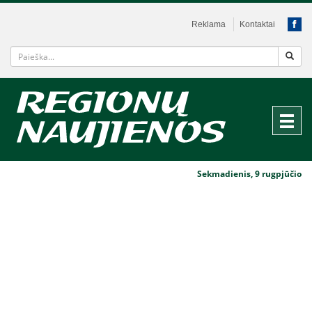
Reklama
Kontaktai
Sekmadienis, 9 rugpjūčio