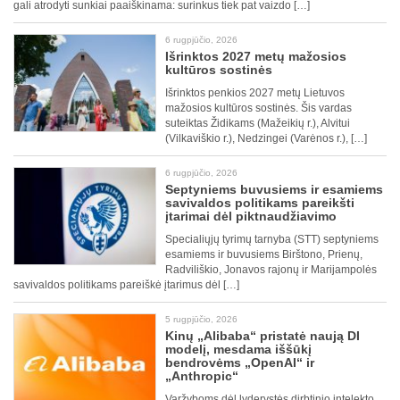
gali atrodyti sunkiai paaiškinama: surinkus tiek pat vaizdo […]
6 rugpjūčio, 2026
Išrinktos 2027 metų mažosios
kultūros sostinės
Išrinktos penkios 2027 metų Lietuvos
mažosios kultūros sostinės. Šis vardas
suteiktas Židikams (Mažeikių r.), Alvitui
(Vilkaviškio r.), Nedzingei (Varėnos r.), […]
6 rugpjūčio, 2026
Septyniems buvusiems ir esamiems
savivaldos politikams pareikšti
įtarimai dėl piktnaudžiavimo
Specialiųjų tyrimų tarnyba (STT) septyniems
esamiems ir buvusiems Birštono, Prienų,
Radviliškio, Jonavos rajonų ir Marijampolės
savivaldos politikams pareiškė įtarimus dėl […]
5 rugpjūčio, 2026
Kinų „Alibaba“ pristatė naują DI
modelį, mesdama iššūkį
bendrovėms „OpenAI“ ir
„Anthropic“
Varžyboms dėl lyderystės dirbtinio intelekto