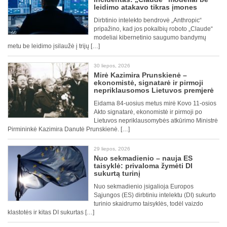
leidimo atakavo tikras įmones
Dirbtinio intelekto bendrovė „Anthropic“
pripažino, kad jos pokalbių roboto „Claude“
modeliai kibernetinio saugumo bandymų
metu be leidimo įsilaužė į trijų […]
30 liepos, 2026
Mirė Kazimira Prunskienė –
ekonomistė, signatarė ir pirmoji
nepriklausomos Lietuvos premjerė
Eidama 84-uosius metus mirė Kovo 11-osios
Akto signatarė, ekonomistė ir pirmoji po
Lietuvos nepriklausomybės atkūrimo Ministrė
Pirmininkė Kazimira Danutė Prunskienė. […]
29 liepos, 2026
Nuo sekmadienio – nauja ES
taisyklė: privaloma žymėti DI
sukurtą turinį
Nuo sekmadienio įsigalioja Europos
Sąjungos (ES) dirbtiniu intelektu (DI) sukurto
turinio skaidrumo taisyklės, todėl vaizdo
klastotės ir kitas DI sukurtas […]