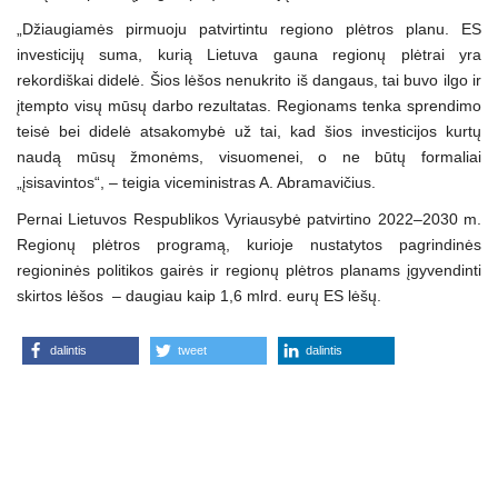
„Džiaugiamės pirmuoju patvirtintu regiono plėtros planu. ES
investicijų suma, kurią Lietuva gauna regionų plėtrai yra
rekordiškai didelė. Šios lėšos nenukrito iš dangaus, tai buvo ilgo ir
įtempto visų mūsų darbo rezultatas. Regionams tenka sprendimo
teisė bei didelė atsakomybė už tai, kad šios investicijos kurtų
naudą mūsų žmonėms, visuomenei, o ne būtų formaliai
„įsisavintos“, – teigia viceministras A. Abramavičius.
Pernai Lietuvos Respublikos Vyriausybė patvirtino 2022–2030 m.
Regionų plėtros programą, kurioje nustatytos pagrindinės
regioninės politikos gairės ir regionų plėtros planams įgyvendinti
skirtos lėšos – daugiau kaip 1,6 mlrd. eurų ES lėšų.
dalintis
tweet
dalintis