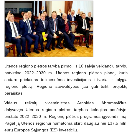
Utenos regiono plėtros taryba pirmoji iš 10 šalyje veikiančių tarybų
patvirtino 2022–2030 m. Utenos regiono plėtros planą, kuris
sudaro prielaidas tolimesnėms investicijoms į tvarią ir tolygią
regiono plėtrą. Regiono savivaldybės jau gali teikti projektų
paraiškas.
Vidaus reikalų viceministras Arnoldas Abramavičius,
dalyvavęs Utenos regiono plėtros tarybos kolegijos posėdyje,
pristatė 2022–2030 m. Regionų plėtros programos įgyvendinimą.
Pagal ją Utenos regionui numatoma skirti daugiau nei 137,5 mln.
eurų Europos Sąjungos (ES) investicijų.