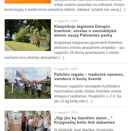
srityje visame pasaulyje vis aštrėjant, Kinijos
technologijų ir elektroninės prekybos milžinė „Alibaba“ pristatė dar vieną […]
4 rugpjūčio, 2026
Klaipėdoje atgimsta Dangės
krantinė: verslas ir savivaldybė
atvers naują Pakrantės parką
Klaipėdoje baigiamas įgyvendinti išskirtinis
viešosios erdvės atnaujinimo projektas – jau
rugpjūčio 26 dieną gyventojams ir miesto
svečiams bus atvertas atnaujintas […]
4 rugpjūčio, 2026
Palūšės regata – tradicinė vasaros,
vandens ir burių šventė
Pirmasis rugpjūčio savaitgalis Aukštaitijos
nacionalinio parko širdyje Palūšėje visada
smagus ir laukiamas. Rugpjūčio 1–2 d. čia
jau 15-ąjį kartą vyko […]
4 rugpjūčio, 2026
„Ogi jūs ką šiandien darot…“
Knygnešių keliu link dabarties
Ar girdėjote, kaip skamba „Knygnešių