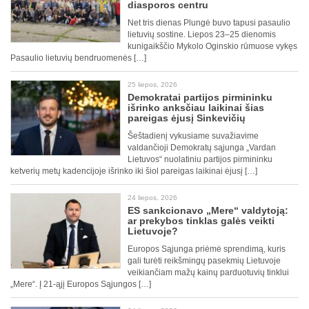
diasporos centru
Net tris dienas Plungė buvo tapusi pasaulio
lietuvių sostine. Liepos 23–25 dienomis
kunigaikščio Mykolo Oginskio rūmuose vykęs
Pasaulio lietuvių bendruomenės […]
25 liepos, 2026
Demokratai partijos pirmininku
išrinko anksčiau laikinai šias
pareigas ėjusį Sinkevičių
Šeštadienį vykusiame suvažiavime
valdančioji Demokratų sąjunga „Vardan
Lietuvos“ nuolatiniu partijos pirmininku
ketverių metų kadencijoje išrinko iki šiol pareigas laikinai ėjusį […]
24 liepos, 2026
ES sankcionavo „Mere“ valdytoją:
ar prekybos tinklas galės veikti
Lietuvoje?
Europos Sąjunga priėmė sprendimą, kuris
gali turėti reikšmingų pasekmių Lietuvoje
veikiančiam mažų kainų parduotuvių tinklui
„Mere“. Į 21-ąjį Europos Sąjungos […]