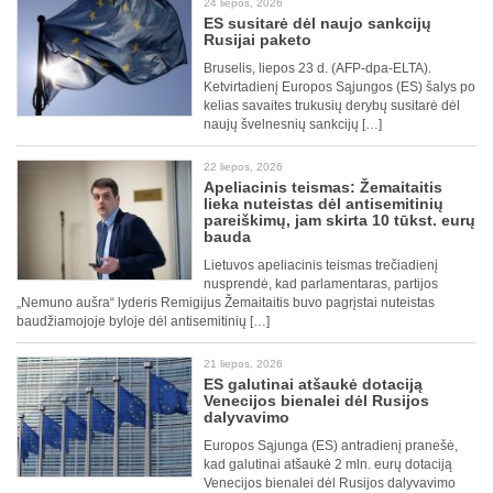
24 liepos, 2026
ES susitarė dėl naujo sankcijų
Rusijai paketo
Bruselis, liepos 23 d. (AFP-dpa-ELTA).
Ketvirtadienį Europos Sąjungos (ES) šalys po
kelias savaites trukusių derybų susitarė dėl
naujų švelnesnių sankcijų […]
22 liepos, 2026
Apeliacinis teismas: Žemaitaitis
lieka nuteistas dėl antisemitinių
pareiškimų, jam skirta 10 tūkst. eurų
bauda
Lietuvos apeliacinis teismas trečiadienį
nusprendė, kad parlamentaras, partijos
„Nemuno aušra“ lyderis Remigijus Žemaitaitis buvo pagrįstai nuteistas
baudžiamojoje byloje dėl antisemitinių […]
21 liepos, 2026
ES galutinai atšaukė dotaciją
Venecijos bienalei dėl Rusijos
dalyvavimo
Europos Sąjunga (ES) antradienį pranešė,
kad galutinai atšaukė 2 mln. eurų dotaciją
Venecijos bienalei dėl Rusijos dalyvavimo