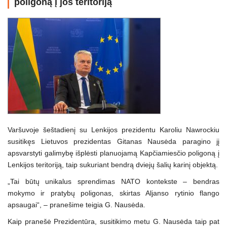
poligoną į jos teritoriją
Varšuvoje šeštadienį su Lenkijos prezidentu Karoliu Nawrockiu
susitikęs Lietuvos prezidentas Gitanas Nausėda paragino jį
apsvarstyti galimybę išplėsti planuojamą Kapčiamiesčio poligoną į
Lenkijos teritoriją, taip sukuriant bendrą dviejų šalių karinį objektą.
„Tai būtų unikalus sprendimas NATO kontekste – bendras
mokymo ir pratybų poligonas, skirtas Aljanso rytinio flango
apsaugai“, – pranešime teigia G. Nausėda.
Kaip pranešė Prezidentūra, susitikimo metu G. Nausėda taip pat