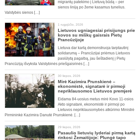
migrantų patekimo į Lietuvą būdą – per
sienos liniją po žeme kasamus tunelius.
Valstybės sienos […]
1 rugpjūčio, 2026
Lietuvos ugniagesiai prisijungs prie
kovos su miškų gaisrais Pietų
Prancūzijoje
Lietuva dar kartą demonstruoja tarptautinį
solidarumą – Prancūzijai priėmus Lietuvos
pasiūlytą pagalbą, jau šeštadienį į Pietų
Prancūziją išvyksta Valstybinės priešgaisrinės […]
30 liepos, 2026
Mirė Kazimira Prunskienė –
ekonomistė, signatarė ir pirmoji
nepriklausomos Lietuvos premjerė
Eidama 84-uosius metus mirė Kovo 11-osios
Akto signatarė, ekonomistė ir pirmoji po
Lietuvos nepriklausomybės atkūrimo Ministrė
Pirmininkė Kazimira Danutė Prunskienė. […]
29 liepos, 2026
Pasaulio lietuvių lyderiai pirmą kartą
rinkosi Žemaitijoje: Plungė tapo