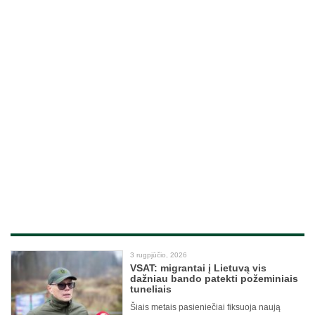
3 rugpjūčio, 2026
VSAT: migrantai į Lietuvą vis
dažniau bando patekti požeminiais
tuneliais
Šiais metais pasieniečiai fiksuoja naują