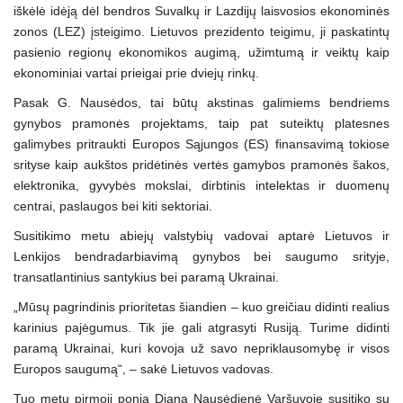
iškėlė idėją dėl bendros Suvalkų ir Lazdijų laisvosios ekonominės
zonos (LEZ) įsteigimo. Lietuvos prezidento teigimu, ji paskatintų
pasienio regionų ekonomikos augimą, užimtumą ir veiktų kaip
ekonominiai vartai prieigai prie dviejų rinkų.
Pasak G. Nausėdos, tai būtų akstinas galimiems bendriems
gynybos pramonės projektams, taip pat suteiktų platesnes
galimybes pritraukti Europos Sąjungos (ES) finansavimą tokiose
srityse kaip aukštos pridėtinės vertės gamybos pramonės šakos,
elektronika, gyvybės mokslai, dirbtinis intelektas ir duomenų
centrai, paslaugos bei kiti sektoriai.
Susitikimo metu abiejų valstybių vadovai aptarė Lietuvos ir
Lenkijos bendradarbiavimą gynybos bei saugumo srityje,
transatlantinius santykius bei paramą Ukrainai.
„Mūsų pagrindinis prioritetas šiandien – kuo greičiau didinti realius
karinius pajėgumus. Tik jie gali atgrasyti Rusiją. Turime didinti
paramą Ukrainai, kuri kovoja už savo nepriklausomybę ir visos
Europos saugumą“, – sakė Lietuvos vadovas.
Tuo metu pirmoji ponia Diana Nausėdienė Varšuvoje susitiko su