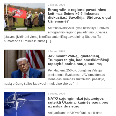
7 liepos, 2026
Etnografinio regiono pavadinimo
keitimas Seime kėlė linksmas
diskusijas: Suvalkija, Sūduva, o gal
Užnemunė?
Seimas svarstys siūlymą atsisakyti Lietuvos
etnografinio regiono pavadinimo Suvalkija,
įstatyme įtvirtinant vieną, istoriškai autentišką pavadinimą Sūduva. Tai
numatančias Etninės kultūros […]
4 liepos, 2026
JAV minint 250-ąjį gimtadienį,
Trumpas teigia, kad amerikietiškoji
tapatybė patiria naują puolimą
Penktadienį, 250-ojo Jungtinių Valstijų
gimtadienio išvakarėse, JAV prezidentas
Donaldas Trumpas sukritikavo, pasak jo,
naują grėsmę šalies tapatybei ir nukreipė strėles […]
3 liepos, 2026
NATO sąjungininkai įsipareigos
suteikti Ukrainai karinės pagalbos
už milijardus eurų
Artėjančiame NATO viršūnių susitikime