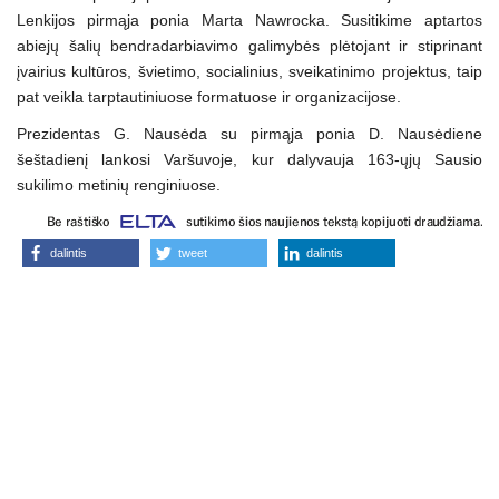
Lenkijos pirmąja ponia Marta Nawrocka. Susitikime aptartos
abiejų šalių bendradarbiavimo galimybės plėtojant ir stiprinant
įvairius kultūros, švietimo, socialinius, sveikatinimo projektus, taip
pat veikla tarptautiniuose formatuose ir organizacijose.
Prezidentas G. Nausėda su pirmąja ponia D. Nausėdiene
šeštadienį lankosi Varšuvoje, kur dalyvauja 163-ųjų Sausio
sukilimo metinių renginiuose.
dalintis
tweet
dalintis