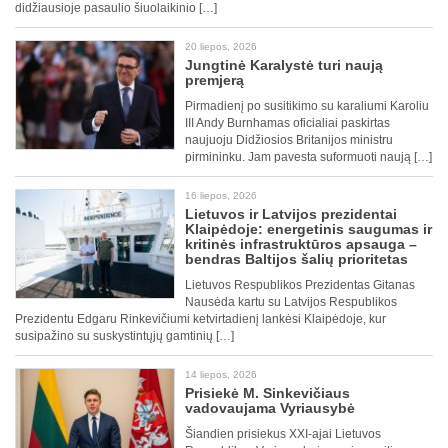
didžiausioje pasaulio šiuolaikinio […]
20 liepos, 2026
Jungtinė Karalystė turi naują
premjerą
Pirmadienį po susitikimo su karaliumi Karoliu
III Andy Burnhamas oficialiai paskirtas
naujuoju Didžiosios Britanijos ministru
pirmininku. Jam pavesta suformuoti naują […]
16 liepos, 2026
Lietuvos ir Latvijos prezidentai
Klaipėdoje: energetinis saugumas ir
kritinės infrastruktūros apsauga –
bendras Baltijos šalių prioritetas
Lietuvos Respublikos Prezidentas Gitanas
Nausėda kartu su Latvijos Respublikos
Prezidentu Edgaru Rinkevičiumi ketvirtadienį lankėsi Klaipėdoje, kur
susipažino su suskystintųjų gamtinių […]
14 liepos, 2026
Prisiekė M. Sinkevičiaus
vadovaujama Vyriausybė
Šiandien prisiekus XXI-ajai Lietuvos