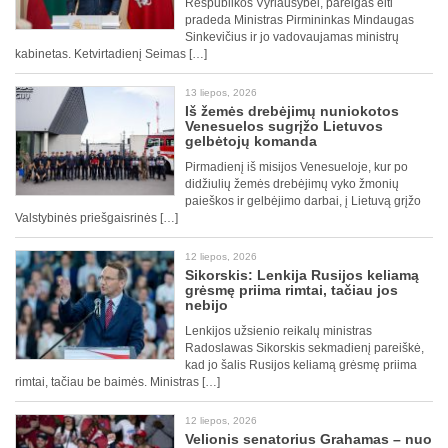
Respublikos Vyriausybei, pareigas eiti
pradeda Ministras Pirmininkas Mindaugas
Sinkevičius ir jo vadovaujamas ministrų
kabinetas. Ketvirtadienį Seimas […]
13 liepos, 2026
Iš žemės drebėjimų nuniokotos
Venesuelos sugrįžo Lietuvos
gelbėtojų komanda
Pirmadienį iš misijos Venesueloje, kur po
didžiulių žemės drebėjimų vyko žmonių
paieškos ir gelbėjimo darbai, į Lietuvą grįžo
Valstybinės priešgaisrinės […]
12 liepos, 2026
Sikorskis: Lenkija Rusijos keliamą
grėsmę priima rimtai, tačiau jos
nebijo
Lenkijos užsienio reikalų ministras
Radoslawas Sikorskis sekmadienį pareiškė,
kad jo šalis Rusijos keliamą grėsmę priima
rimtai, tačiau be baimės. Ministras […]
12 liepos, 2026
Velionis senatorius Grahamas – nuo