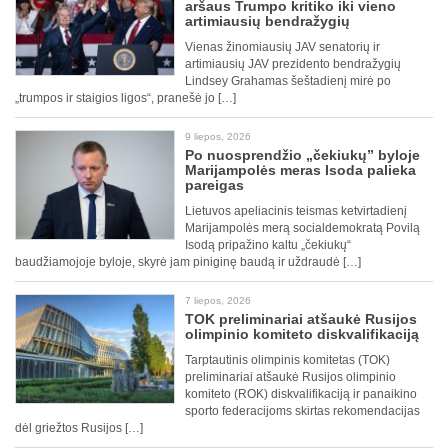
aršaus Trumpo kritiko iki vieno
artimiausių bendražygių
Vienas žinomiausių JAV senatorių ir
artimiausių JAV prezidento bendražygių
Lindsey Grahamas šeštadienį mirė po
„trumpos ir staigios ligos“, pranešė jo […]
9 liepos, 2026
Po nuosprendžio „čekiukų” byloje
Marijampolės meras Isoda palieka
pareigas
Lietuvos apeliacinis teismas ketvirtadienį
Marijampolės merą socialdemokratą Povilą
Isodą pripažino kaltu „čekiukų“
baudžiamojoje byloje, skyrė jam piniginę baudą ir uždraudė […]
7 liepos, 2026
TOK preliminariai atšaukė Rusijos
olimpinio komiteto diskvalifikaciją
Tarptautinis olimpinis komitetas (TOK)
preliminariai atšaukė Rusijos olimpinio
komiteto (ROK) diskvalifikaciją ir panaikino
sporto federacijoms skirtas rekomendacijas
dėl griežtos Rusijos […]