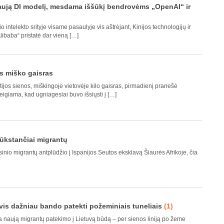
naują DI modelį, mesdama iššūkį bendrovėms „OpenAI“ ir
 intelekto srityje visame pasaulyje vis aštrėjant, Kinijos technologijų ir
libaba“ pristatė dar vieną […]
is miško gaisras
tijos sienos, miškingoje vietovėje kilo gaisras, pirmadienį pranešė
igiama, kad ugniagesiai buvo išsiųsti į […]
 tūkstančiai migrantų
io migrantų antplūdžio į Ispanijos Seutos eksklavą Šiaurės Afrikoje, čia
 vis dažniau bando patekti požeminiais tuneliais
(1)
ja naują migrantų patekimo į Lietuvą būdą – per sienos liniją po žeme