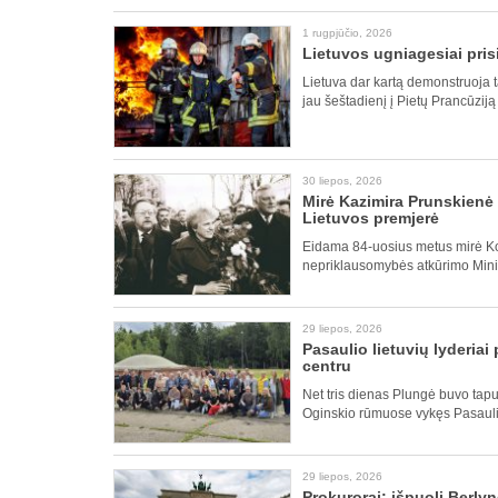
1 rugpjūčio, 2026
Lietuvos ugniagesiai pris
Lietuva dar kartą demonstruoja t
jau šeštadienį į Pietų Prancūziją
30 liepos, 2026
Mirė Kazimira Prunskienė 
Lietuvos premjerė
Eidama 84-uosius metus mirė Kov
nepriklausomybės atkūrimo Mini
29 liepos, 2026
Pasaulio lietuvių lyderiai
centru
Net tris dienas Plungė buvo tap
Oginskio rūmuose vykęs Pasauli
29 liepos, 2026
Prokurorai: išpuolį Berly