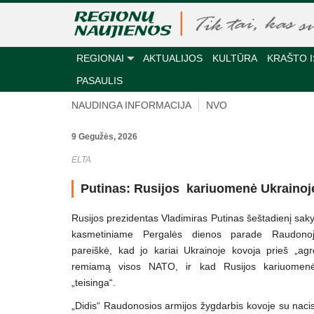
REGIONAI
AKTUALIJOS
KULTŪRA
KRAŠTO I
PASAULIS
NAUDINGA INFORMACIJA
NVO
9 Gegužės, 2026
ELTA
Putinas: Rusijos kariuomenė Ukrainoj
Rusijos prezidentas Vladimiras Putinas šeštadienį sa
kasmetiniame Pergalės dienos parade Raudonojo
pareiškė, kad jo kariai Ukrainoje kovoja prieš „agr
remiamą visos NATO, ir kad Rusijos kariuomen
„teisinga“.
„Didis“ Raudonosios armijos žygdarbis kovoje su nacist