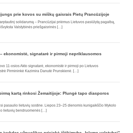
ijungs prie kovos su miškų gaisrais Pietų Prancūzijoje
arptautinį solidarumą – Prancūzijai priėmus Lietuvos pasiūlytą pagalbą,
 išvyksta Valstybinės priešgaisrinės […]
– ekonomistė, signatarė ir pirmoji nepriklausomos
o 11-osios Akto signatarė, ekonomistė ir pirmoji po Lietuvos
strė Pirmininkė Kazimira Danutė Prunskienė. […]
 pirmą kartą rinkosi Žemaitijoje: Plungė tapo diasporos
usi pasaulio lietuvių sostine. Liepos 23–25 dienomis kunigaikščio Mykolo
o lietuvių bendruomenės […]
ne įvykdęs užpuolikas prisiekė ištikimybę „Islamo valstybei”