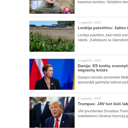
kasamus tunelius. Valstybės sie
3 rugpjūčio, 2026
Lenkija patvirtino: šalies
Lenkija patvirtino, kad netoli s
raketa. „Kalbėjausi su Operatyv
3 rugpjūčio, 2026
Danija: ES turėtų svarstyt
migrantų krizės
Danijos ministrė pirmininkė Met
apsvarstyti galimybę laikinai paša
3 rugpjūčio, 2026
Trumpas: JAV turi būti lab
JAV prezidentas Donaldas Trumpas
suteikdamos Ukrainai licenciją 