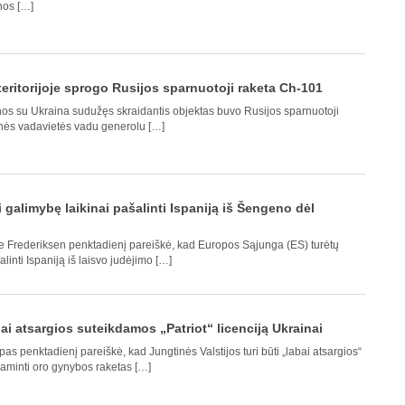
nos […]
 teritorijoje sprogo Rusijos sparnuotoji raketa Ch-101
ienos su Ukraina sudužęs skraidantis objektas buvo Rusijos sparnuotoji
inės vadavietės vadu generolu […]
i galimybę laikinai pašalinti Ispaniją iš Šengeno dėl
te Frederiksen penktadienį pareiškė, kad Europos Sąjunga (ES) turėtų
linti Ispaniją iš laisvo judėjimo […]
ai atsargios suteikdamos „Patriot“ licenciją Ukrainai
 penktadienį pareiškė, kad Jungtinės Valstijos turi būti „labai atsargios“
gaminti oro gynybos raketas […]