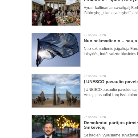
Vyras, kaltinamas savaitgalį Berl
ištikimybę „Islamo valstybei“, a
29 liepos, 2026
Nuo sekmadienio – nauja E
Nuo sekmadienio įsigalioja Europ
taisyklės, todėl vaizdo klastotės 
26 liepos, 2026
Į UNESCO pasaulio paveldo
Į UNESCO pasaulio paveldo sąraš
Antrąjį pasaulinį karą išsilaipin
25 liepos, 2026
Demokratai partijos pirmin
Sinkevičių
Šeštadienį vykusiame suvažiavim