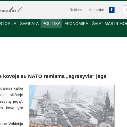
Reklama
Kontaktai
STORIJA
SVEIKATA
POLITIKA
EKONOMIKA
ŠVIETIMAS IR MO
e kovoja su NATO remiama „agresyvia“ jėga
kydamas kalbą
je aikštėje
esyvią jėgą“,
ės kova yra
ine Vokietija