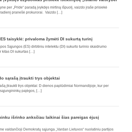
yne per „Pride“ paradą įvykdęs mirtiną išpuolį, vaizdo įraše prisiekė
ntradienį pranešė prokurorai. Vaizdo […]
S taisyklė: privaloma žymėti DI sukurtą turinį
os Sąjungos (ES) dirbtiniu intelektu (DI) sukurto turinio skaidrumo
ir kitas DI sukurtas […]
 sąrašą įtraukti trys objektai
ą įtraukti trys objektai: D dienos paplūdimiai Normandijoje, kur per
o sąjungininkų pajėgos, […]
inku išrinko anksčiau laikinai šias pareigas ėjusį
e valdančioji Demokratų sąjunga „Vardan Lietuvos“ nuolatiniu partijos