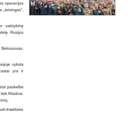
nės operacijos
a „teisingas“,
r valstybinę
idelę Rusijos
Belousovas,
sijoje vyksta
astai yra ir
ėtai paskelbė
, tiek Maskva.
svių.