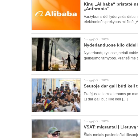
Kinų „Alibaba“ pristatė 
„Anthropic“
Varžyboms dėl lyderystės dirbtinio
elektroninės prekybos milžinė „A
5 rugpjūčio, 2026
Nyderlanduose kilo didel
Nyderlandų rytuose, netoli Vokie
gelbėjimo tarnybos. Pranešime te
5 rugpjūčio, 2026
Seutoje dar gali būti keli
Praėjus kelioms dienoms po masin
jų dar gali būti likę keli […]
3 rugpjūčio, 2026
VSAT: migrantai į Lietuvą
Šiais metais pasieniečiai fiksuo