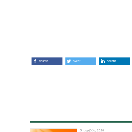
dalintis
tweet
dalintis
5 rugpjūčio, 2026