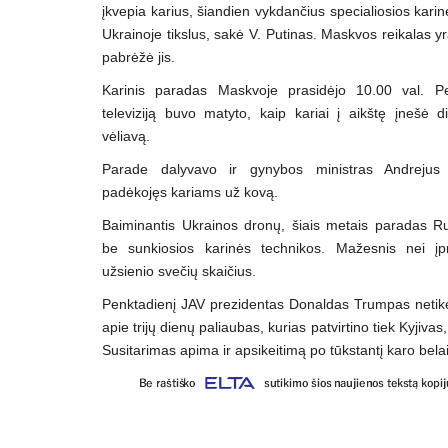
įkvepia karius, šiandien vykdančius specialiosios kari
Ukrainoje tikslus, sakė V. Putinas. Maskvos reikalas yr
pabrėžė jis.
Karinis paradas Maskvoje prasidėjo 10.00 val. Pe
televiziją buvo matyto, kaip kariai į aikštę įnešė d
vėliavą.
Parade dalyvavo ir gynybos ministras Andrejus 
padėkojęs kariams už kovą.
Baiminantis Ukrainos dronų, šiais metais paradas Ru
be sunkiosios karinės technikos. Mažesnis nei įpr
užsienio svečių skaičius.
Penktadienį JAV prezidentas Donaldas Trumpas netik
apie trijų dienų paliaubas, kurias patvirtino tiek Kyjivas
Susitarimas apima ir apsikeitimą po tūkstantį karo belai