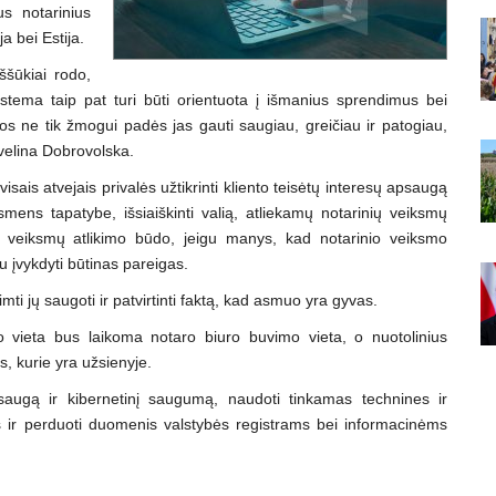
us notarinius
ja bei Estija.
ššūkiai rodo,
 sistema taip pat turi būti orientuota į išmanius sprendimus bei
os ne tik žmogui padės jas gauti saugiau, greičiau ir patogiau,
ė Evelina Dobrovolska.
isais atvejais privalės užtikrinti kliento teisėtų interesų apsaugą
i asmens tapatybe, išsiaiškinti valią, atliekamų notarinių veiksmų
io veiksmų atlikimo būdo, jeigu manys, kad notarinio veiksmo
au įvykdyti būtinas pareigas.
imti jų saugoti ir patvirtinti faktą, kad asmuo yra gyvas.
o vieta bus laikoma notaro biuro buvimo vieta, o nuotolinius
s, kurie yra užsienyje.
s saugą ir kibernetinį saugumą, naudoti tinkamas technines ir
r perduoti duomenis valstybės registrams bei informacinėms