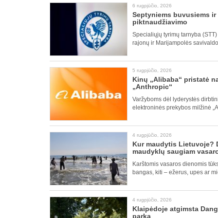
6 rugpjūčio, 2026
Septyniems buvusiems ir e
piktnaudžiavimo
Specialiųjų tyrimų tarnyba (STT
rajonų ir Marijampolės savivaldo
5 rugpjūčio, 2026
Kinų „Alibaba“ pristatė 
„Anthropic“
Varžyboms dėl lyderystės dirbtinio
elektroninės prekybos milžinė „A
4 rugpjūčio, 2026
Kur maudytis Lietuvoje? D
maudyklų saugiam vasaros
Karštomis vasaros dienomis tūkst
bangas, kiti – ežerus, upes ar m
4 rugpjūčio, 2026
Klaipėdoje atgimsta Dangė
parką