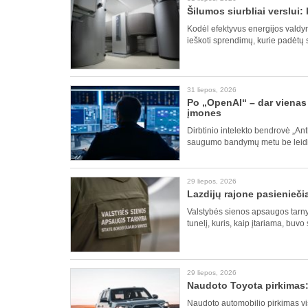
Šilumos siurbliai verslui
Kodėl efektyvus energijos valdy
ieškoti sprendimų, kurie padėtų 
31 liepos, 2026
Po „OpenAI“ – dar vienas 
įmones
Dirbtinio intelekto bendrovė „An
saugumo bandymų metu be leidimo
29 liepos, 2026
Lazdijų rajone pasienieči
Valstybės sienos apsaugos tarny
tunelį, kuris, kaip įtariama, buvo
29 liepos, 2026
Naudoto Toyota pirkimas: 
Naudoto automobilio pirkimas visa