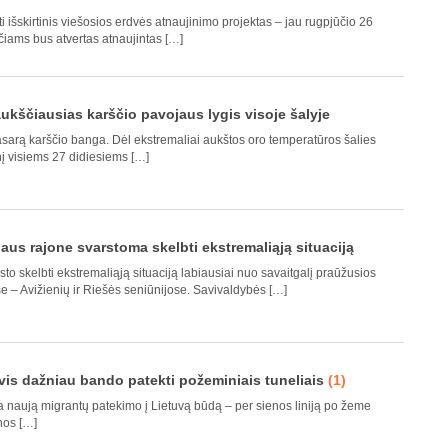
 išskirtinis viešosios erdvės atnaujinimo projektas – jau rugpjūčio 26
čiams bus atvertas atnaujintas […]
 aukščiausias karščio pavojaus lygis visoje šalyje
ą vasarą karščio banga. Dėl ekstremaliai aukštos oro temperatūros šalies
nį visiems 27 didiesiems […]
iaus rajone svarstoma skelbti ekstremaliąją situaciją
to skelbti ekstremaliąją situaciją labiausiai nuo savaitgalį praūžusios
se – Avižienių ir Riešės seniūnijose. Savivaldybės […]
 vis dažniau bando patekti požeminiais tuneliais
(1)
ja naują migrantų patekimo į Lietuvą būdą – per sienos liniją po žeme
nos […]