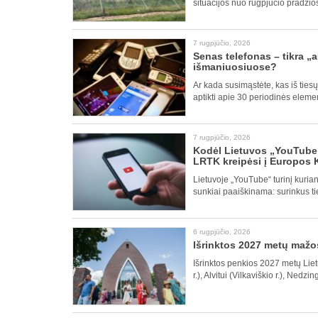
situacijos nuo rugpjūčio pradži
7 rugpjūčio, 2026
Senas telefonas – tikra „
išmaniuosiuose?
Ar kada susimąstėte, kas iš ties
aptikti apie 30 periodinės eleme
7 rugpjūčio, 2026
Kodėl Lietuvos „YouTube“ 
LRTK kreipėsi į Europos 
Lietuvoje „YouTube“ turinį kurian
sunkiai paaiškinama: surinkus ti
6 rugpjūčio, 2026
Išrinktos 2027 metų mažo
Išrinktos penkios 2027 metų Liet
r.), Alvitui (Vilkaviškio r.), Nedzi