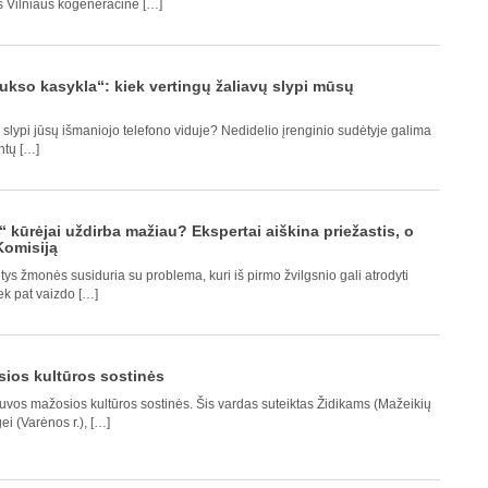
os Vilniaus kogeneracinė […]
aukso kasykla“: kiek vertingų žaliavų slypi mūsų
ų slypi jūsų išmaniojo telefono viduje? Nedidelio įrenginio sudėtyje galima
ntų […]
kūrėjai uždirba mažiau? Ekspertai aiškina priežastis, o
Komisiją
tys žmonės susiduria su problema, kuri iš pirmo žvilgsnio gali atrodyti
ek pat vaizdo […]
sios kultūros sostinės
uvos mažosios kultūros sostinės. Šis vardas suteiktas Židikams (Mažeikių
ngei (Varėnos r.), […]