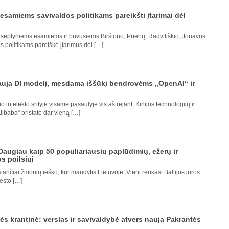
samiems savivaldos politikams pareikšti įtarimai dėl
) septyniems esamiems ir buvusiems Birštono, Prienų, Radviliškio, Jonavos
s politikams pareiškė įtarimus dėl […]
naują DI modelį, mesdama iššūkį bendrovėms „OpenAI“ ir
 intelekto srityje visame pasaulyje vis aštrėjant, Kinijos technologijų ir
libaba“ pristatė dar vieną […]
augiau kaip 50 populiariausių paplūdimių, ežerų ir
 poilsiui
ančiai žmonių ieško, kur maudytis Lietuvoje. Vieni renkasi Baltijos jūros
iesto […]
s krantinė: verslas ir savivaldybė atvers naują Pakrantės