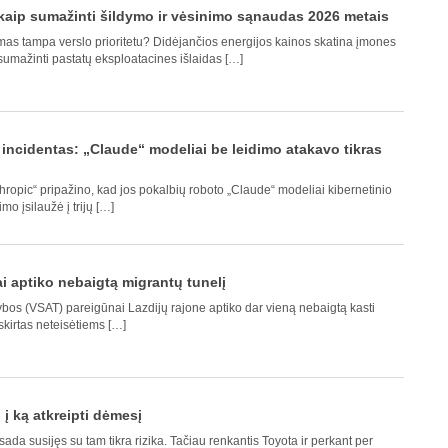
: kaip sumažinti šildymo ir vėsinimo sąnaudas 2026 metais
mas tampa verslo prioritetu? Didėjančios energijos kainos skatina įmones
sumažinti pastatų eksploatacines išlaidas […]
incidentas: „Claude“ modeliai be leidimo atakavo tikras
thropic“ pripažino, kad jos pokalbių roboto „Claude“ modeliai kibernetinio
 įsilaužė į trijų […]
ai aptiko nebaigtą migrantų tunelį
bos (VSAT) pareigūnai Lazdijų rajone aptiko dar vieną nebaigtą kasti
 skirtas neteisėtiems […]
į ką atkreipti dėmesį
da susijęs su tam tikra rizika. Tačiau renkantis Toyota ir perkant per