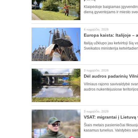
Klaipėdoje baigiamas įgyvendinti
dieną gyventojams ir miesto sve
4 rugpjūčio, 2026
Europa kaista: Italijoje –
Italiją užklupo jau ketvirtoji ši
Sveikatos ministerija ketvirtadie
3 rugpjūčio, 2026
Dėl audros padarinių Viln
Vilniaus rajono savivaldybė svars
audros nukentėjusiose teritorijo
3 rugpjūčio, 2026
VSAT: migrantai į Lietuvą
Šiais metais pasieniečiai fiksuo
kasamus tunelius. Valstybės sie