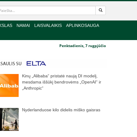
KSLAS
NAMAI
LAISVALAIKIS
APLINKOSAUGA
Penktadienis, 7 rugpjūčio
Kinų „Alibaba“ pristatė naują DI modelį,
mesdama iššūkį bendrovėms „OpenAI“ ir
„Anthropic“
Nyderlanduose kilo didelis miško gaisras