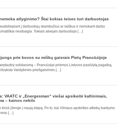
nemoka atlyginimo? Štai kokias teises turi darbuotojas
eatsiliepiant į darbuotojų skambučius ar laiškus ir nemokant darbo
matiškai nesibaigia. Tokiais atvejais darbuotojai […]
ijungs prie kovos su miškų gaisrais Pietų Prancūzijoje
arptautinį solidarumą – Prancūzijai priėmus Lietuvos pasiūlytą pagalbą,
 išvyksta Valstybinės priešgaisrinės […]
ėja: VAATC ir „Energesman“ viešai apsikeitė kaltinimais,
a – kainos nekils
 krizė įžengė į naują etapą. Po to, kai Vilniaus apskrities atliekų tvarkymo
inio […]