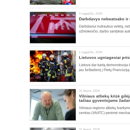
3 rugpjūčio, 2026
Darbdavys nebeatsako ir 
Darbdaviui nutraukus veiklą, neb
užmokesčio, darbo santykiai auto
1 rugpjūčio, 2026
Lietuvos ugniagesiai pris
Lietuva dar kartą demonstruoja t
jau šeštadienį į Pietų Prancūziją
31 liepos, 2026
Vilniaus atliekų krizė gil
tačiau gyventojams žadam
Vilniaus regiono atliekų tvarkymo
centras (VAATC) perėmė mechan
31 liepos, 2026