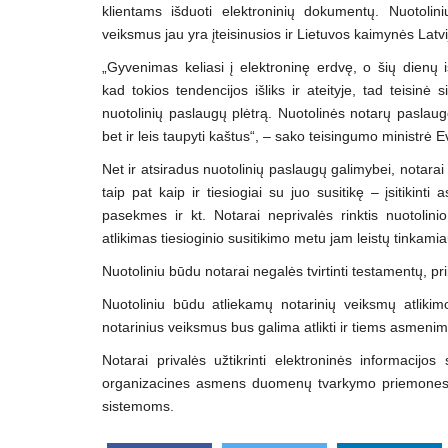
klientams išduoti elektroninių dokumentų. Nuotolini
veiksmus jau yra įteisinusios ir Lietuvos kaimynės Latvi
„Gyvenimas keliasi į elektroninę erdvę, o šių dienų i
kad tokios tendencijos išliks ir ateityje, tad teisinė
nuotolinių paslaugų plėtrą. Nuotolinės notarų paslaug
bet ir leis taupyti kaštus“, – sako teisingumo ministr
Net ir atsiradus nuotolinių paslaugų galimybei, notarai v
taip pat kaip ir tiesiogiai su juo susitikę – įsitikint
pasekmes ir kt. Notarai neprivalės rinktis nuotolin
atlikimas tiesioginio susitikimo metu jam leistų tinkami
Nuotoliniu būdu notarai negalės tvirtinti testamentų, pri
Nuotoliniu būdu atliekamų notarinių veiksmų atlikim
notarinius veiksmus bus galima atlikti ir tiems asmenim
Notarai privalės užtikrinti elektroninės informacijo
organizacines asmens duomenų tvarkymo priemones i
sistemoms.