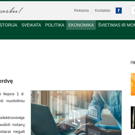
Reklama
Kontaktai
STORIJA
SVEIKATA
POLITIKA
EKONOMIKA
ŠVIETIMAS IR MO
 erdvę
o liepos 1 d.
i nuotoliniu
elektroninėje
audoti notarų
otarai negali