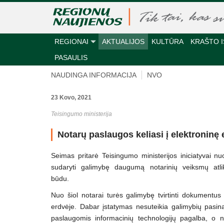
REGIONAI
AKTUALIJOS
KULTŪRA
KRAŠTO I
PASAULIS
NAUDINGA INFORMACIJA
NVO
23 Kovo, 2021
Teisingumo ministerija
Notarų paslaugos keliasi į elektroninę
Seimas pritarė Teisingumo ministerijos iniciatyvai nu
sudaryti galimybę daugumą notarinių veiksmų atlikt
būdu.
Nuo šiol notarai turės galimybę tvirtinti dokumentus 
erdvėje. Dabar įstatymas nesuteikia galimybių pasin
paslaugomis informacinių technologijų pagalba, o n