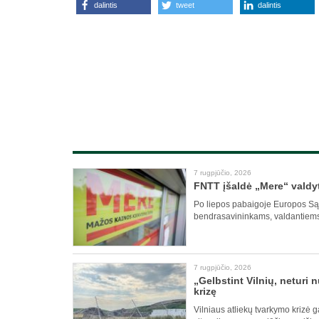
dalintis
tweet
dalintis
7 rugpjūčio, 2026
FNTT įšaldė „Mere“ valdyt
Po liepos pabaigoje Europos Sąj
bendrasavininkams, valdantiems 
7 rugpjūčio, 2026
„Gelbstint Vilnių, neturi 
krizę
Vilniaus atliekų tvarkymo krizė g