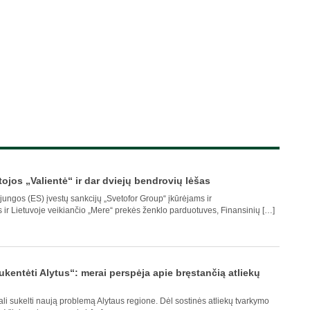
ojos „Valientė“ ir dar dviejų bendrovių lėšas
ungos (ES) įvestų sankcijų „Svetofor Group“ įkūrėjams ir
ir Lietuvoje veikiančio „Mere“ prekės ženklo parduotuves, Finansinių […]
nukentėti Alytus“: merai perspėja apie bręstančią atliekų
ali sukelti naują problemą Alytaus regione. Dėl sostinės atliekų tvarkymo