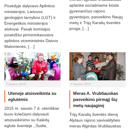
aplankė socialiniame būste
Posėdyje dalyvavo Aplinkos
gyvenančius rajono
ministerijos, Lietuvos
gyventojus, pasveikino Naujų
geologijos tarnybos (LGT) ir
metų ir Trijų Karalių šventės
Energetikos ministerijos
proga, […]
atstovai. Pasak komisijos
posėdžiui pirmininkavusios
aplinkos viceministrės Daivos
Matonienės, […]
7 sausio, 2015
7 sausio, 2015
Utenoje atsisveikinta su
Meras A. Vrubliauskas
eglutėmis
pasveikino pirmąjį šių
metų naujagimį
2015 m. sausio 7 d. uteniškiai
buvo kviečiami dalyvauti
Trijų Karalių šventės dieną
atsisveikinimo su Kalėdų
Alytaus rajono savivaldybės
eglute šventėje ,,Sudie,
meras Algirdas Vrubliauskas