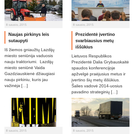
8 sausio, 2015
8 sausio, 2015
Naujas pirkinys leis
Prezidentė įvertino
sutaupyti
svarbiausius metų
iššūkius
Iš žiemos gniaužtų Lazdijų
miesto seniūnija vaduosis
Lietuvos Respublikos
nauju traktoriumi. Lazdijų
Prezidentė Dalia Grybauskaitė
miesto seniūnė Vaida
spaudos konferencijoje
Gazdziauskienė džiaugiasi
apžvelgė praėjusius metus ir
nauju pirkiniu, kuris jau
įvertino šių metų iššūkius.
važinėja […]
Šalies vadovė 2014-uosius
pavadino strateginių […]
8 sausio, 2015
8 sausio, 2015