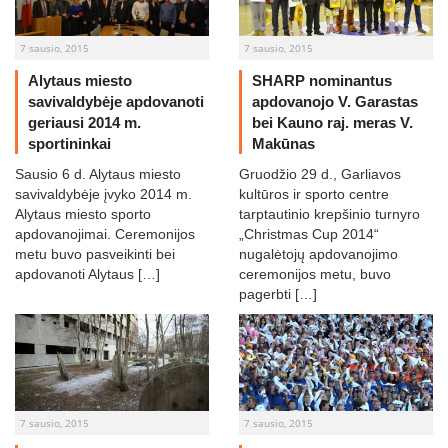
7 sausio, 2015
7 sausio, 2015
Alytaus miesto
SHARP nominantus
savivaldybėje apdovanoti
apdovanojo V. Garastas
geriausi 2014 m.
bei Kauno raj. meras V.
sportininkai
Makūnas
Sausio 6 d. Alytaus miesto
Gruodžio 29 d., Garliavos
savivaldybėje įvyko 2014 m.
kultūros ir sporto centre
Alytaus miesto sporto
tarptautinio krepšinio turnyro
apdovanojimai. Ceremonijos
„Christmas Cup 2014“
metu buvo pasveikinti bei
nugalėtojų apdovanojimo
apdovanoti Alytaus […]
ceremonijos metu, buvo
pagerbti […]
7 sausio, 2015
7 sausio, 2015