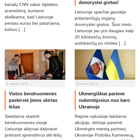
donorystei gretas!
kanalų CNN vakar išplatino
pranešimą, kuriame
Lietuvoje sparčiai gausėja
skelbiama, kad Lietuvoje
pritariančiųjų organų
įvestas euras bei patariama,
donorystei gretos. Šiuo metu
kokius […]
Lietuvoje jau yra daugiau kaip
20 tūkstančių žmonių,
sutinkančių po mirties […]
8 sausio, 2015
8 sausio, 2015
Vietos bendruomenės
Ukmergiškiai parėmė
paskirstė jiems skirtas
nukentėjusius nuo karo
lėšas
Ukrainoje
Siekdama skatinti
Rajone vykusioje labdaros
bendruomenes visoje
akcijoje, skirtoje paremti
Lietuvoje aktyviai dalyvauti
Ukmergės miestą partnerį
priimant sprendimus dėl lėšų
Ukrainoje Podolės Kamenecą,