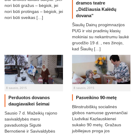
dramos teatre
nori būti gražus – bėgiok, jei
„Didžiausia Kalėdų
nori būti protingas – bėgiok, jei
dovana“
nori būti sveikas […]
Šiaulių Dainų progimnazijos
PUG ir visi pradinių klasių
mokiniai su nekantrumu laukė
gruodžio 19 d. , nes žinojo,
kad Šiaulių […]
8 sausio, 2015
8 sausio, 2015
Perduotos dovanos
Pasveikino 90-metę
daugiavaikei šeimai
Blinstrubiškių socialinės
globos namuose gyvenančiai
Sausio 7 d. Mažeikių rajono
Liudvikai Kazlauskienei
savivaldybės mero
sukako 90 metų. Gražaus
pavaduotoja Sigutė
jubiliejaus proga jos
Bernotienė ir Savivaldybės