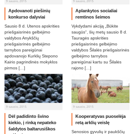
9 sausio, 2015
9 sausio, 2015
Apdovanoti piešinių
Aplankytos socialiai
konkurso dalyviai
remtinos šeimos
Sausio 8 d. Utenos apskrities
Vykdydami akciją „Būkite
priešgaisrinės gelbėjimo
saugūs“, šių metų sausio 8 d.
valdybos Anykščių
Tauragės apskrities
priešgaisrinės gelbėjimo
priešgaisrinės gelbėjimo
tarnybos pareigūnai
valdybos Šilalės priešgaisrinės
apdovanojo Kurklių Stepono
gelbėjimo tarnybos
Kairio pagrindinės mokyklos
pareigūnai kartu su Šilalės
pirmos […]
rajono […]
9 sausio, 2015
9 sausio, 2015
Dėl padidinto švino
Kooperatyvas puoselėja
kiekio, į rinką nepateko
retą arklių veislę
šaldytos baltarusiškos
Senosios gyvulių ir paukščių