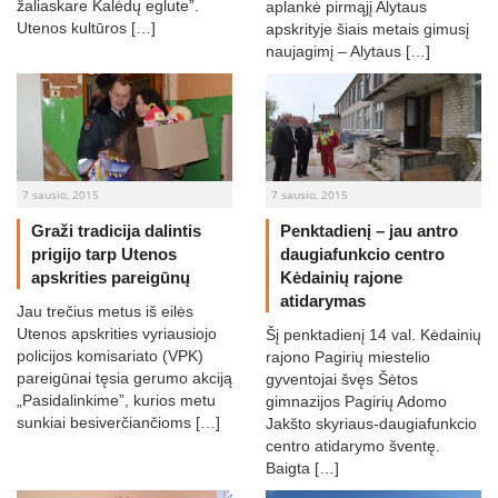
žaliaskare Kalėdų eglute”.
aplankė pirmąjį Alytaus
Utenos kultūros […]
apskrityje šiais metais gimusį
naujagimį – Alytaus […]
7 sausio, 2015
7 sausio, 2015
Graži tradicija dalintis
Penktadienį – jau antro
prigijo tarp Utenos
daugiafunkcio centro
apskrities pareigūnų
Kėdainių rajone
atidarymas
Jau trečius metus iš eilės
Utenos apskrities vyriausiojo
Šį penktadienį 14 val. Kėdainių
policijos komisariato (VPK)
rajono Pagirių miestelio
pareigūnai tęsia gerumo akciją
gyventojai švęs Šėtos
„Pasidalinkime”, kurios metu
gimnazijos Pagirių Adomo
sunkiai besiverčiančioms […]
Jakšto skyriaus-daugiafunkcio
centro atidarymo šventę.
Baigta […]