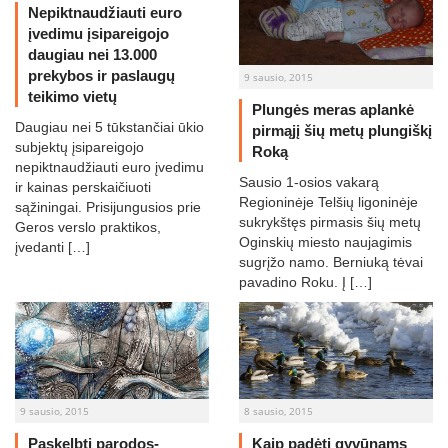
Nepiktnaudžiauti euro
įvedimu įsipareigojo
daugiau nei 13.000
prekybos ir paslaugų
9 sausio, 2015
teikimo vietų
Plungės meras aplankė
Daugiau nei 5 tūkstančiai ūkio
pirmąjį šių metų plungiškį
subjektų įsipareigojo
Roką
nepiktnaudžiauti euro įvedimu
Sausio 1-osios vakarą
ir kainas perskaičiuoti
Regioninėje Telšių ligoninėje
sąžiningai. Prisijungusios prie
sukrykštęs pirmasis šių metų
Geros verslo praktikos,
Oginskių miesto naujagimis
įvedanti […]
sugrįžo namo. Berniuką tėvai
pavadino Roku. Į […]
9 sausio, 2015
8 sausio, 2015
Paskelbti parodos-
Kaip padėti gyvūnams