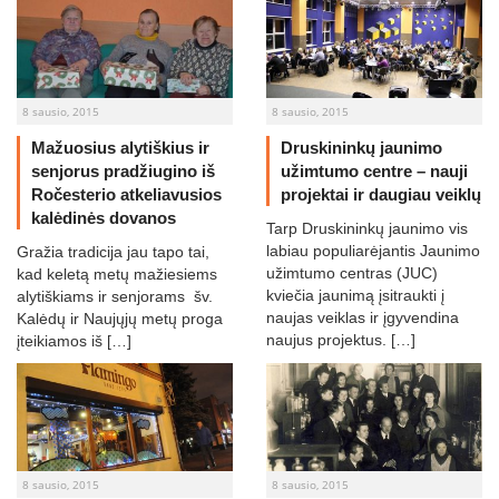
8 sausio, 2015
8 sausio, 2015
Mažuosius alytiškius ir
Druskininkų jaunimo
senjorus pradžiugino iš
užimtumo centre – nauji
Ročesterio atkeliavusios
projektai ir daugiau veiklų
kalėdinės dovanos
Tarp Druskininkų jaunimo vis
labiau populiarėjantis Jaunimo
Gražia tradicija jau tapo tai,
užimtumo centras (JUC)
kad keletą metų mažiesiems
kviečia jaunimą įsitraukti į
alytiškiams ir senjorams šv.
naujas veiklas ir įgyvendina
Kalėdų ir Naujųjų metų proga
naujus projektus. […]
įteikiamos iš […]
8 sausio, 2015
8 sausio, 2015