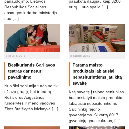
panaudojimo, Lietuvos
paaukota daugiau kaip 3200
Respublikos Socialinės
eurų. Į nuo spalio […]
apsaugos ir darbo ministerija
nuo […]
8 sausio, 2015
8 sausio, 2015
Besikuriantis Garliavos
Parama maisto
teatras dar neturi
produktais labiausiai
pavadinimo
nepasiturintiems jau kitą
savaitę
Nuo šiol seniūnija turės ne tik
džiazo grupę, bet ir teatrą.
Kitą savaitę į rajono seniūnijas
Režisierės Augustinos
bus pristatyti maisto produktai
Kinderytės ir meno vadovės
labiausiai nepasiturintiems
Zitos Butiškytės iniciatyva […]
Šalčininkų rajono
gyventojams. Šį kartą 8017
gyventojų gaus cukraus, […]