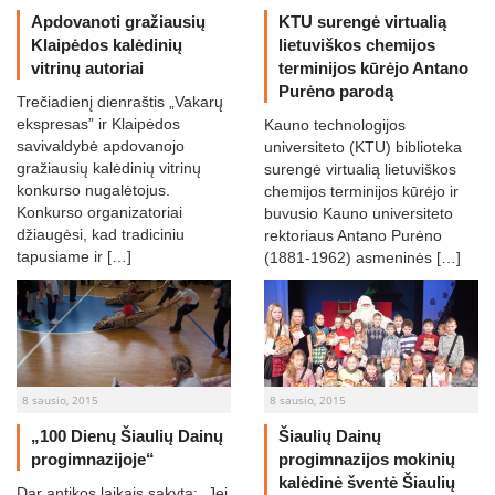
Apdovanoti gražiausių
KTU surengė virtualią
Klaipėdos kalėdinių
lietuviškos chemijos
vitrinų autoriai
terminijos kūrėjo Antano
Purėno parodą
Trečiadienį dienraštis „Vakarų
ekspresas” ir Klaipėdos
Kauno technologijos
savivaldybė apdovanojo
universiteto (KTU) biblioteka
gražiausių kalėdinių vitrinų
surengė virtualią lietuviškos
konkurso nugalėtojus.
chemijos terminijos kūrėjo ir
Konkurso organizatoriai
buvusio Kauno universiteto
džiaugėsi, kad tradiciniu
rektoriaus Antano Purėno
tapusiame ir […]
(1881-1962) asmeninės […]
8 sausio, 2015
8 sausio, 2015
„100 Dienų Šiaulių Dainų
Šiaulių Dainų
progimnazijoje“
progimnazijos mokinių
kalėdinė šventė Šiaulių
Dar antikos laikais sakyta: „Jei