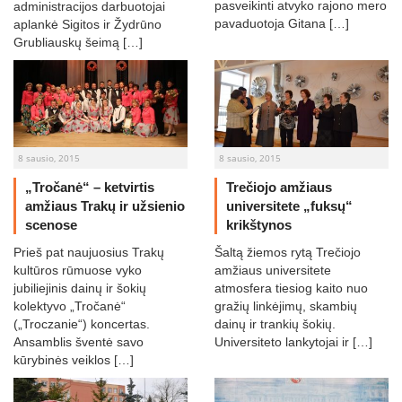
pasveikinti atvyko rajono mero
administracijos darbuotojai
pavaduotoja Gitana […]
aplankė Sigitos ir Žydrūno
Grubliauskų šeimą […]
8 sausio, 2015
8 sausio, 2015
„Tročanė“ – ketvirtis
Trečiojo amžiaus
amžiaus Trakų ir užsienio
universitete „fuksų“
scenose
krikštynos
Prieš pat naujuosius Trakų
Šaltą žiemos rytą Trečiojo
kultūros rūmuose vyko
amžiaus universitete
jubiliejinis dainų ir šokių
atmosfera tiesiog kaito nuo
kolektyvo „Tročanė“
gražių linkėjimų, skambių
(„Troczanie“) koncertas.
dainų ir trankių šokių.
Ansamblis šventė savo
Universiteto lankytojai ir […]
kūrybinės veiklos […]