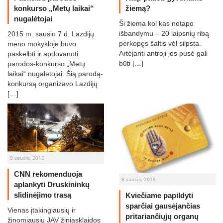
konkurso „Metų laikai“
žiemą?
nugalėtojai
Ši žiema kol kas netapo
išbandymu – 20 laipsnių ribą
2015 m. sausio 7 d. Lazdijų
perkopęs šaltis vėl silpsta.
meno mokykloje buvo
Artėjanti antroji jos pusė gali
paskelbti ir apdovanoti
būti […]
parodos-konkurso „Metų
laikai“ nugalėtojai. Šią parodą-
konkursą organizavo Lazdijų
[…]
8 sausio, 2015
CNN rekomenduoja
8 sausio, 2015
aplankyti Druskininkų
slidinėjimo trasą
Kviečiame papildyti
sparčiai gausėjančias
Vienas įtakingiausių ir
pritariančiųjų organų
žinomiausių JAV žiniasklaidos