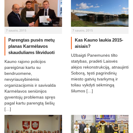
7 sausio, 2015
7 sausio, 2015
Parengtas pusės metų
Kas Kauno laukia 2015-
planas Karmėlavos
aisiais?
skauduliams likviduoti
Užbaigti Panemunės tilto
statybas, pradėti Laisvės
Kauno rajono policijos
alėjos rekonstrukciją, atnaujinti
pareigūnai kartu su
Soborą, tęsti pagrindinių
bendruomene,
miesto gatvių tvarkymą ir
nevyriausybinėmis
toliau vykdyti sėkmingą
organizacijomis ir savivalda
šilumos […]
Karmėlavos seniūnijos
gyventojų problemas spręs
pagal kartu parengtą šešių
[…]