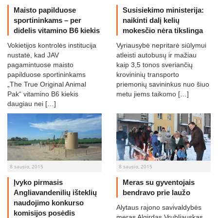
Maisto papilduose
Susisiekimo ministerija:
sportininkams – per
naikinti dalį kelių
didelis vitamino B6 kiekis
mokesčio nėra tikslinga
Vokietijos kontrolės institucija
Vyriausybė nepritarė siūlymui
nustatė, kad JAV
atleisti autobusų ir mažiau
pagamintuose maisto
kaip 3,5 tonos sveriančių
papilduose sportininkams
krovininių transporto
„The True Original Animal
priemonių savininkus nuo šiuo
Pak“ vitamino B6 kiekis
metu jiems taikomo […]
daugiau nei […]
8 sausio, 2015
8 sausio, 2015
Įvyko pirmasis
Meras su gyventojais
Angliavandenilių išteklių
bendravo prie laužo
naudojimo konkurso
Alytaus rajono savivaldybės
komisijos posėdis
meras Algirdas Vrubliauskas