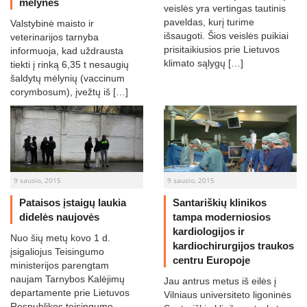
mėlynės
veislės yra vertingas tautinis
paveldas, kurį turime
Valstybinė maisto ir
išsaugoti. Šios veislės puikiai
veterinarijos tarnyba
prisitaikiusios prie Lietuvos
informuoja, kad uždrausta
klimato sąlygų […]
tiekti į rinką 6,35 t nesaugių
šaldytų mėlynių (vaccinum
corymbosum), įvežtų iš […]
9 sausio, 2015
9 sausio, 2015
Pataisos įstaigų laukia
Santariškių klinikos
didelės naujovės
tampa moderniosios
kardiologijos ir
Nuo šių metų kovo 1 d.
kardiochirurgijos traukos
įsigaliojus Teisingumo
centru Europoje
ministerijos parengtam
naujam Tarnybos Kalėjimų
Jau antrus metus iš eilės į
departamente prie Lietuvos
Vilniaus universiteto ligoninės
Respublikos teisingumo