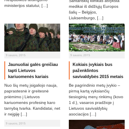
Santariškių klinikas atvyksta
ministerijos statutui, […]
medikai iš didžiųjų Europos
šalių – Belgijos,
Liuksemburgo, […]
9 sausio, 2015
9 sausio, 2015
Jaunuoliai galės greičiau
Kokiais įvykiais bus
tapti Lietuvos
paženklintos
kariuomenės kariais
savivaldybės 2015 metais
Nuo šių metų įsigaliojo nauja,
Be pagrindinio metų įvykio –
paprastesnė ir greitesnė
pirmą kartą vyksiančių
priėmimo į Lietuvos
tiesioginių merų rinkimų (kovo
kariuomenės profesinę karo
1 d.), vasaros pradžioje į
tarnybą tvarka. Kandidatai, net
Lietuvos savivaldybių
ir neįgiję […]
asociacijos […]
9 sausio, 2015