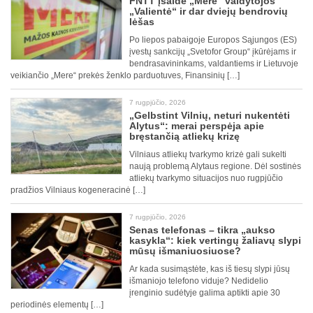
FNTT įšaldė „Mere“ valdytojos
„Valientė“ ir dar dviejų bendrovių
lėšas
Po liepos pabaigoje Europos Sąjungos (ES)
įvestų sankcijų „Svetofor Group“ įkūrėjams ir
bendrasavininkams, valdantiems ir Lietuvoje
veikiančio „Mere“ prekės ženklo parduotuves, Finansinių […]
7 rugpjūčio, 2026
„Gelbstint Vilnių, neturi nukentėti
Alytus“: merai perspėja apie
bręstančią atliekų krizę
Vilniaus atliekų tvarkymo krizė gali sukelti
naują problemą Alytaus regione. Dėl sostinės
atliekų tvarkymo situacijos nuo rugpjūčio
pradžios Vilniaus kogeneracinė […]
7 rugpjūčio, 2026
Senas telefonas – tikra „aukso
kasykla“: kiek vertingų žaliavų slypi
mūsų išmaniuosiuose?
Ar kada susimąstėte, kas iš tiesų slypi jūsų
išmaniojo telefono viduje? Nedidelio
įrenginio sudėtyje galima aptikti apie 30
periodinės elementų […]