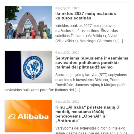
6 rugpjūčio, 2026
Išrinktos 2027 metų mažosios
kultūros sostinės
Išrinktos penkios 2027 metų Lietuvos
mažosios kultūros sostinės. Šis vardas
suteiktas Židikams (Mažeikių r.), Alvitui
(Vilkaviškio r.), Nedzingei (Varėnos r.), […]
6 rugpjūčio, 2026
Septyniems buvusiems ir esamiems
savivaldos politikams pareikšti
įtarimai dėl piktnaudžiavimo
Specialiųjų tyrimų tarnyba (STT) septyniems
esamiems ir buvusiems Birštono, Prienų,
Radviliškio, Jonavos rajonų ir Marijampolės
savivaldos politikams pareiškė įtarimus dėl […]
5 rugpjūčio, 2026
Kinų „Alibaba“ pristatė naują DI
modelį, mesdama iššūkį
bendrovėms „OpenAI“ ir
„Anthropic“
Varžyboms dėl lyderystės dirbtinio intelekto
srityje visame pasaulyje vis aštrėjant, Kinijos