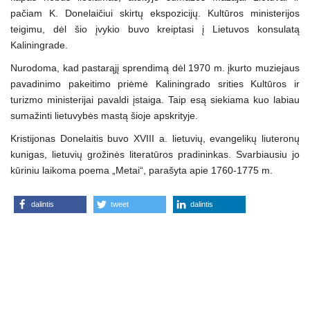
pačiam K. Donelaičiui skirtų ekspozicijų. Kultūros ministerijos
teigimu, dėl šio įvykio buvo kreiptasi į Lietuvos konsulatą
Kaliningrade.
Nurodoma, kad pastarąjį sprendimą dėl 1970 m. įkurto muziejaus
pavadinimo pakeitimo priėmė Kaliningrado srities Kultūros ir
turizmo ministerijai pavaldi įstaiga. Taip esą siekiama kuo labiau
sumažinti lietuvybės mastą šioje apskrityje.
Kristijonas Donelaitis buvo XVIII a. lietuvių, evangelikų liuteronų
kunigas, lietuvių grožinės literatūros pradininkas. Svarbiausiu jo
kūriniu laikoma poema „Metai“, parašyta apie 1760-1775 m.
dalintis
tweet
dalintis