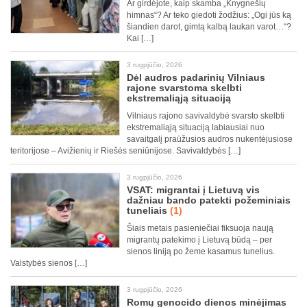
Ar girdėjote, kaip skamba „Knygnešių
himnas“? Ar teko giedoti žodžius: „Ogi jūs ką
šiandien darot, gimtą kalbą laukan varot…“?
Kai […]
3 rugpjūčio, 2026
Dėl audros padarinių Vilniaus
rajone svarstoma skelbti
ekstremaliąją situaciją
Vilniaus rajono savivaldybė svarsto skelbti
ekstremaliąją situaciją labiausiai nuo
savaitgalį praūžusios audros nukentėjusiose
teritorijose – Avižienių ir Riešės seniūnijose. Savivaldybės […]
3 rugpjūčio, 2026
VSAT: migrantai į Lietuvą vis
dažniau bando patekti požeminiais
tuneliais
(1)
Šiais metais pasieniečiai fiksuoja naują
migrantų patekimo į Lietuvą būdą – per
sienos liniją po žeme kasamus tunelius.
Valstybės sienos […]
3 rugpjūčio, 2026
Romų genocido dienos minėjimas