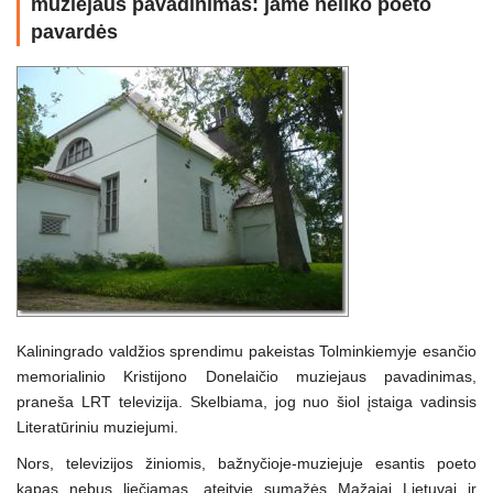
muziejaus pavadinimas: jame neliko poeto
pavardės
Kaliningrado valdžios sprendimu pakeistas Tolminkiemyje esančio
memorialinio Kristijono Donelaičio muziejaus pavadinimas,
praneša LRT televizija. Skelbiama, jog nuo šiol įstaiga vadinsis
Literatūriniu muziejumi.
Nors, televizijos žiniomis, bažnyčioje-muziejuje esantis poeto
kapas nebus liečiamas, ateityje sumažės Mažajai Lietuvai ir