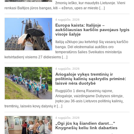
žmonių ieško, kur maudytis Lietuvoje. Vieni
renkasi Baltijos jūros bangas, kiti – ežerus, upes ar miesto […]
4 rugpjūčio, 2026
Europa kaista: Italijoje –
aukščiausias karščio pavojaus lygis
visoje šalyje
Italiją užklupo jau ketvirtoji šią vasarą karščio
banga. Dėl ekstremaliai aukštos oro
temperatūros šalies Sveikatos ministerija
ketvirtadienį visiems 27 didiesiems […]
4 rugpjūčio, 2026
Ariogaloje vykęs tremtinių ir
politinių kalinių sąskrydis priminė:
laisvė nėra duotybė
Rugpjūčio 1 dieną Raseinių rajone,
Ariogaloje, vaizdingame Dubysos slėnyje,
įvyko jau 36-asis Lietuvos politinių kalinių,
tremtinių, laisvės kovų dalyvių ir […]
4 rugpjūčio, 2026
„Ogi jūs ką šiandien darot…“
Knygnešių keliu link dabarties