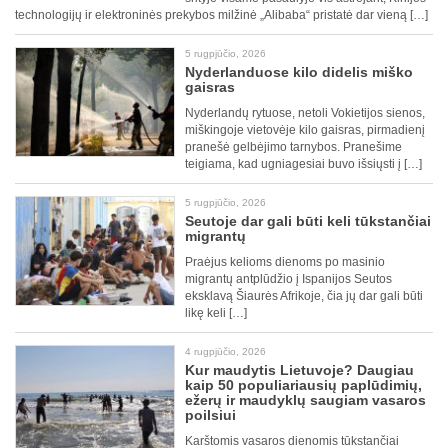
technologijų ir elektroninės prekybos milžinė „Alibaba“ pristatė dar vieną […]
5 rugpjūčio, 2026
Nyderlanduose kilo didelis miško
gaisras
Nyderlandų rytuose, netoli Vokietijos sienos,
miškingoje vietovėje kilo gaisras, pirmadienį
pranešė gelbėjimo tarnybos. Pranešime
teigiama, kad ugniagesiai buvo išsiųsti į […]
5 rugpjūčio, 2026
Seutoje dar gali būti keli tūkstančiai
migrantų
Praėjus kelioms dienoms po masinio
migrantų antplūdžio į Ispanijos Seutos
eksklavą Šiaurės Afrikoje, čia jų dar gali būti
likę keli […]
4 rugpjūčio, 2026
Kur maudytis Lietuvoje? Daugiau
kaip 50 populiariausių paplūdimių,
ežerų ir maudyklų saugiam vasaros
poilsiui
Karštomis vasaros dienomis tūkstančiai