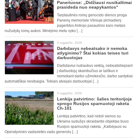
Paneriuose: „Didžiausi nusikaltimai
prasideda nuo neapykantos“
Tarptautinės romų genocido dienos proga
Panerių memoriale Vilniuje pirmadienį
pagerbtos Antrojo pasaulinio karo metais
nužudytų romų aukos. Minėjimo metu vyko […]
3 rugpjūčio, 2026
Darbdavys nebeatsako ir nemoka
atlyginimo? Štai kokias teises turi
darbuotojas
Darbdaviui nutraukus veiklą, nebeatsiliepiant
į darbuotojų skambučius ar laiškus ir
nemokant darbo užmokesčio, darbo santykiai
automatiškai nesibaigia. Tokiais atvejais darbuotojai […]
3 rugpjūčio, 2026
Lenkija patvirtino: šalies teritorijoje
sprogo Rusijos sparnuotoji raketa
Ch-101
Lenkija patvirtino, kad netoli sienos su
Ukraina sudužęs skraidantis objektas buvo
Rusijos sparnuotoji raketa. „Kalbėjausi su
Operatyvinės vadavietės vadu generolu […]