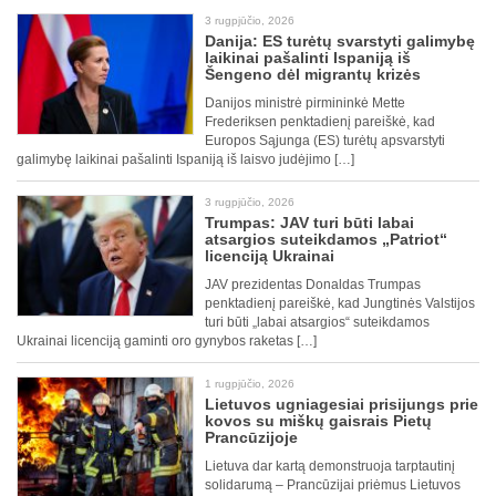
3 rugpjūčio, 2026
Danija: ES turėtų svarstyti galimybę
laikinai pašalinti Ispaniją iš
Šengeno dėl migrantų krizės
Danijos ministrė pirmininkė Mette
Frederiksen penktadienį pareiškė, kad
Europos Sąjunga (ES) turėtų apsvarstyti
galimybę laikinai pašalinti Ispaniją iš laisvo judėjimo […]
3 rugpjūčio, 2026
Trumpas: JAV turi būti labai
atsargios suteikdamos „Patriot“
licenciją Ukrainai
JAV prezidentas Donaldas Trumpas
penktadienį pareiškė, kad Jungtinės Valstijos
turi būti „labai atsargios“ suteikdamos
Ukrainai licenciją gaminti oro gynybos raketas […]
1 rugpjūčio, 2026
Lietuvos ugniagesiai prisijungs prie
kovos su miškų gaisrais Pietų
Prancūzijoje
Lietuva dar kartą demonstruoja tarptautinį
solidarumą – Prancūzijai priėmus Lietuvos