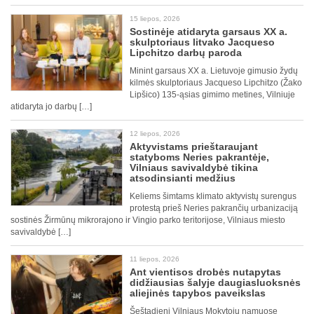
15 liepos, 2026
Sostinėje atidaryta garsaus XX a.
skulptoriaus litvako Jacqueso
Lipchitzo darbų paroda
Minint garsaus XX a. Lietuvoje gimusio žydų
kilmės skulptoriaus Jacqueso Lipchitzo (Žako
Lipšico) 135-ąsias gimimo metines, Vilniuje
atidaryta jo darbų […]
12 liepos, 2026
Aktyvistams prieštaraujant
statyboms Neries pakrantėje,
Vilniaus savivaldybė tikina
atsodinsianti medžius
Keliems šimtams klimato aktyvistų surengus
protestą prieš Neries pakrančių urbanizaciją
sostinės Žirmūnų mikrorajono ir Vingio parko teritorijose, Vilniaus miesto
savivaldybė […]
11 liepos, 2026
Ant vientisos drobės nutapytas
didžiausias šalyje daugiasluoksnės
aliejinės tapybos paveikslas
Šeštadienį Vilniaus Mokytojų namuose