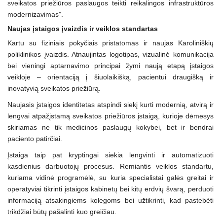
sveikatos priežiūros paslaugos teikti reikalingos infrastruktūros
modernizavimas”.
Naujas įstaigos įvaizdis ir veiklos standartas
Kartu su fiziniais pokyčiais pristatomas ir naujas Karoliniškių
poliklinikos įvaizdis. Atnaujintas logotipas, vizualinė komunikacija
bei vieningi aptarnavimo principai žymi naują etapą įstaigos
veikloje – orientaciją į šiuolaikišką, pacientui draugišką ir
inovatyvią sveikatos priežiūrą.
Naujasis įstaigos identitetas atspindi siekį kurti modernią, atvirą ir
lengvai atpažįstamą sveikatos priežiūros įstaigą, kurioje dėmesys
skiriamas ne tik medicinos paslaugų kokybei, bet ir bendrai
paciento patirčiai.
Įstaiga taip pat kryptingai siekia lengvinti ir automatizuoti
kasdienius darbuotojų procesus. Remiantis veiklos standartu,
kuriama vidinė programėlė, su kuria specialistai galės greitai ir
operatyviai tikrinti įstaigos kabinetų bei kitų erdvių švarą, perduoti
informaciją atsakingiems kolegoms bei užtikrinti, kad pastebėti
trikdžiai būtų pašalinti kuo greičiau.