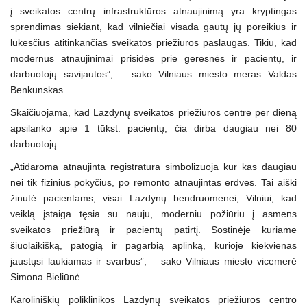
į sveikatos centrų infrastruktūros atnaujinimą yra kryptingas
sprendimas siekiant, kad vilniečiai visada gautų jų poreikius ir
lūkesčius atitinkančias sveikatos priežiūros paslaugas. Tikiu, kad
modernūs atnaujinimai prisidės prie geresnės ir pacientų, ir
darbuotojų savijautos”, – sako Vilniaus miesto meras Valdas
Benkunskas.
Skaičiuojama, kad Lazdynų sveikatos priežiūros centre per dieną
apsilanko apie 1 tūkst. pacientų, čia dirba daugiau nei 80
darbuotojų.
„Atidaroma atnaujinta registratūra simbolizuoja kur kas daugiau
nei tik fizinius pokyčius, po remonto atnaujintas erdves. Tai aiški
žinutė pacientams, visai Lazdynų bendruomenei, Vilniui, kad
veiklą įstaiga tęsia su nauju, moderniu požiūriu į asmens
sveikatos priežiūrą ir pacientų patirtį. Sostinėje kuriame
šiuolaikišką, patogią ir pagarbią aplinką, kurioje kiekvienas
jaustųsi laukiamas ir svarbus”, – sako Vilniaus miesto vicemerė
Simona Bieliūnė.
Karoliniškių poliklinikos Lazdynų sveikatos priežiūros centro