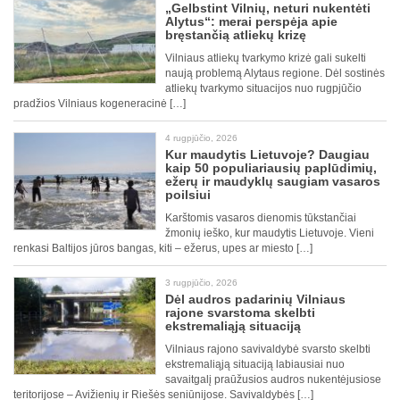
„Gelbstint Vilnių, neturi nukentėti
Alytus“: merai perspėja apie
bręstančią atliekų krizę
Vilniaus atliekų tvarkymo krizė gali sukelti
naują problemą Alytaus regione. Dėl sostinės
atliekų tvarkymo situacijos nuo rugpjūčio
pradžios Vilniaus kogeneracinė […]
4 rugpjūčio, 2026
Kur maudytis Lietuvoje? Daugiau
kaip 50 populiariausių paplūdimių,
ežerų ir maudyklų saugiam vasaros
poilsiui
Karštomis vasaros dienomis tūkstančiai
žmonių ieško, kur maudytis Lietuvoje. Vieni
renkasi Baltijos jūros bangas, kiti – ežerus, upes ar miesto […]
3 rugpjūčio, 2026
Dėl audros padarinių Vilniaus
rajone svarstoma skelbti
ekstremaliąją situaciją
Vilniaus rajono savivaldybė svarsto skelbti
ekstremaliąją situaciją labiausiai nuo
savaitgalį praūžusios audros nukentėjusiose
teritorijose – Avižienių ir Riešės seniūnijose. Savivaldybės […]