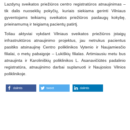
Lazdynų sveikatos priežiūros centro registratūros atnaujinimas –
tik dalis nuoseklių pokyčių, kuriais siekiama gerinti Vilniaus
gyventojams teikiamų sveikatos priežiūros paslaugų kokybę,
prieinamumą ir teigiamą pacientų patirtį.
Toliau aktyviai vykdant Vilniaus sveikatos priežiūros įstaigų
infrastruktūros atnaujinimo projektus, jau netrukus pacientus
pasitiks atsinaujinę Centro poliklinikos Vytenio ir Naujamiesčio
filialai, o metų pabaigoje – Lukiškių filialas. Artimiausiu metu bus
atnaujinta ir Karoliniškių poliklinikos L. Asanavičiūtės padalinio
registratūra, atnaujinimo darbai suplanuoti ir Naujosios Vilnios
poliklinikoje.
dalintis
tweet
dalintis