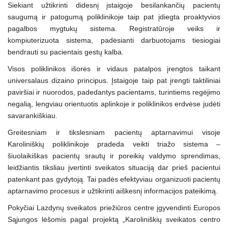
Siekiant užtikrinti didesnį įstaigoje besilankančių pacientų
saugumą ir patogumą poliklinikoje taip pat įdiegta proaktyvios
pagalbos mygtukų sistema. Registratūroje veiks ir
kompiuterizuota sistema, padėsianti darbuotojams tiesiogiai
bendrauti su pacientais gestų kalba.
Visos poliklinikos išorės ir vidaus patalpos įrengtos taikant
universalaus dizaino principus. Įstaigoje taip pat įrengti taktiliniai
paviršiai ir nuorodos, padedantys pacientams, turintiems regėjimo
negalią, lengviau orientuotis aplinkoje ir poliklinikos erdvėse judėti
savarankiškiau.
Greitesniam ir tikslesniam pacientų aptarnavimui visoje
Karoliniškių poliklinikoje pradeda veikti triažo sistema –
šiuolaikiškas pacientų srautų ir poreikių valdymo sprendimas,
leidžiantis tiksliau įvertinti sveikatos situaciją dar prieš pacientui
patenkant pas gydytoją. Tai padės efektyviau organizuoti pacientų
aptarnavimo procesus ir užtikrinti aiškesnį informacijos pateikimą.
Pokyčiai Lazdynų sveikatos priežiūros centre įgyvendinti Europos
Sąjungos lėšomis pagal projektą „Karoliniškių sveikatos centro