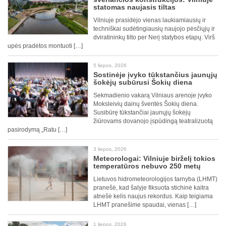
statomas naujasis tiltas
Vilniuje prasidėjo vienas laukiamiausių ir
techniškai sudėtingiausių naujojo pėsčiųjų ir
dviratininkų tilto per Nerį statybos etapų. Virš
upės pradėtos montuoti […]
5 liepos, 2026
Sostinėje įvyko tūkstančius jaunųjų
šokėjų subūrusi Šokių diena
Sekmadienio vakarą Vilniaus arenoje įvyko
Moksleivių dainų šventės Šokių diena.
Susibūrę tūkstančiai jaunųjų šokėjų
žiūrovams dovanojo įspūdingą teatralizuotą
pasirodymą „Ratu […]
3 liepos, 2026
Meteorologai: Vilniuje birželį tokios
temperatūros nebuvo 250 metų
Lietuvos hidrometeorologijos tarnyba (LHMT)
pranešė, kad šalyje fiksuota stichinė kaitra
atnešė kelis naujus rekordus. Kaip teigiama
LHMT pranešime spaudai, vienas […]
1 liepos, 2026