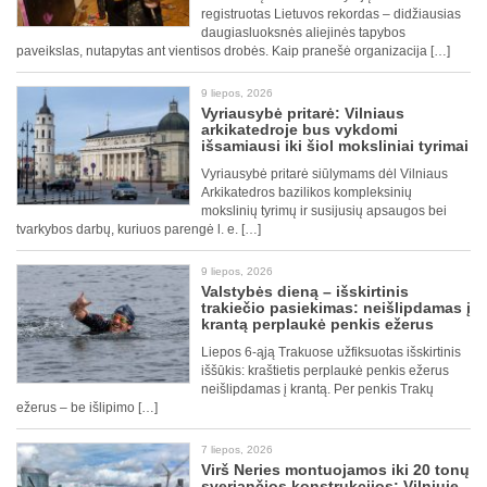
registruotas Lietuvos rekordas – didžiausias
daugiasluoksnės aliejinės tapybos
paveikslas, nutapytas ant vientisos drobės. Kaip pranešė organizacija […]
9 liepos, 2026
Vyriausybė pritarė: Vilniaus
arkikatedroje bus vykdomi
išsamiausi iki šiol moksliniai tyrimai
Vyriausybė pritarė siūlymams dėl Vilniaus
Arkikatedros bazilikos kompleksinių
mokslinių tyrimų ir susijusių apsaugos bei
tvarkybos darbų, kuriuos parengė l. e. […]
9 liepos, 2026
Valstybės dieną – išskirtinis
trakiečio pasiekimas: neišlipdamas į
krantą perplaukė penkis ežerus
Liepos 6-ąją Trakuose užfiksuotas išskirtinis
iššūkis: kraštietis perplaukė penkis ežerus
neišlipdamas į krantą. Per penkis Trakų
ežerus – be išlipimo […]
7 liepos, 2026
Virš Neries montuojamos iki 20 tonų
sveriančios konstrukcijos: Vilniuje