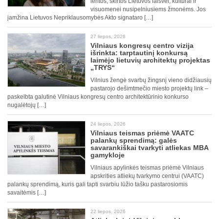
lentos, skirtos Lietuvos laisvei, kultūrai ir
visuomenei nusipelniusiems žmonėms. Jos
įamžina Lietuvos Nepriklausomybės Akto signataro […]
27 liepos, 2026
Vilniaus kongresų centro vizija
išrinkta: tarptautinį konkursą
laimėjo lietuvių architektų projektas
„TRYS“
Vilnius žengė svarbų žingsnį vieno didžiausių
pastarojo dešimtmečio miesto projektų link –
paskelbta galutinė Vilniaus kongresų centro architektūrinio konkurso
nugalėtojų […]
24 liepos, 2026
Vilniaus teismas priėmė VAATC
palankų sprendimą: galės
savarankiškai tvarkyti atliekas MBA
gamykloje
Vilniaus apylinkės teismas priėmė Vilniaus
apskrities atliekų tvarkymo centrui (VAATC)
palankų sprendimą, kuris gali tapti svarbiu lūžio tašku pastarosiomis
savaitėmis […]
22 liepos, 2026