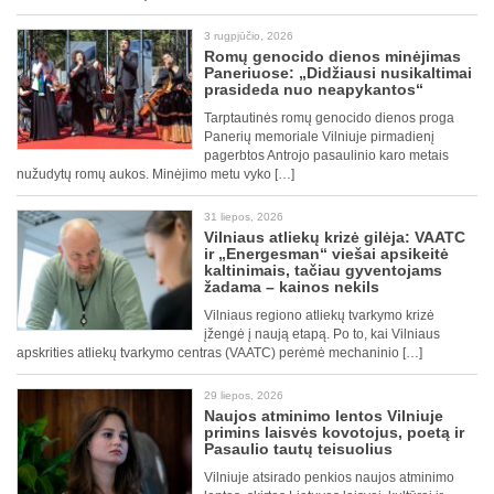
3 rugpjūčio, 2026
Romų genocido dienos minėjimas
Paneriuose: „Didžiausi nusikaltimai
prasideda nuo neapykantos“
Tarptautinės romų genocido dienos proga
Panerių memoriale Vilniuje pirmadienį
pagerbtos Antrojo pasaulinio karo metais
nužudytų romų aukos. Minėjimo metu vyko […]
31 liepos, 2026
Vilniaus atliekų krizė gilėja: VAATC
ir „Energesman“ viešai apsikeitė
kaltinimais, tačiau gyventojams
žadama – kainos nekils
Vilniaus regiono atliekų tvarkymo krizė
įžengė į naują etapą. Po to, kai Vilniaus
apskrities atliekų tvarkymo centras (VAATC) perėmė mechaninio […]
29 liepos, 2026
Naujos atminimo lentos Vilniuje
primins laisvės kovotojus, poetą ir
Pasaulio tautų teisuolius
Vilniuje atsirado penkios naujos atminimo