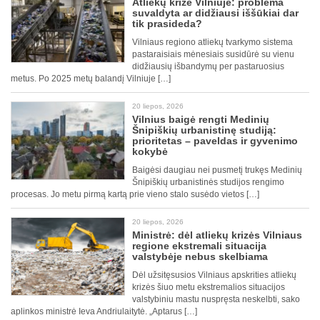
Atliekų krizė Vilniuje: problema
suvaldyta ar didžiausi iššūkiai dar
tik prasideda?
Vilniaus regiono atliekų tvarkymo sistema
pastaraisiais mėnesiais susidūrė su vienu
didžiausių išbandymų per pastaruosius
metus. Po 2025 metų balandį Vilniuje […]
20 liepos, 2026
Vilnius baigė rengti Medinių
Šnipiškių urbanistinę studiją:
prioritetas – paveldas ir gyvenimo
kokybė
Baigėsi daugiau nei pusmetį trukęs Medinių
Šnipiškių urbanistinės studijos rengimo
procesas. Jo metu pirmą kartą prie vieno stalo susėdo vietos […]
20 liepos, 2026
Ministrė: dėl atliekų krizės Vilniaus
regione ekstremali situacija
valstybėje nebus skelbiama
Dėl užsitęsusios Vilniaus apskrities atliekų
krizės šiuo metu ekstremalios situacijos
valstybiniu mastu nuspręsta neskelbti, sako
aplinkos ministrė Ieva Andriulaitytė. „Aptarus […]