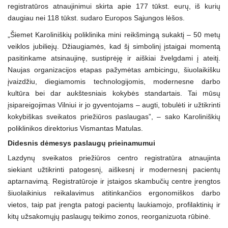
registratūros atnaujinimui skirta apie 177 tūkst. eurų, iš kurių
daugiau nei 118 tūkst. sudaro Europos Sąjungos lėšos.
„Šiemet Karoliniškių poliklinika mini reikšmingą sukaktį – 50 metų
veiklos jubiliejų. Džiaugiamės, kad šį simbolinį įstaigai momentą
pasitinkame atsinaujinę, sustiprėję ir aiškiai žvelgdami į ateitį.
Naujas organizacijos etapas pažymėtas ambicingu, šiuolaikišku
įvaizdžiu, diegiamomis technologijomis, modernesne darbo
kultūra bei dar aukštesniais kokybės standartais. Tai mūsų
įsipareigojimas Vilniui ir jo gyventojams – augti, tobulėti ir užtikrinti
kokybiškas sveikatos priežiūros paslaugas”, – sako Karoliniškių
poliklinikos direktorius Vismantas Matulas.
Didesnis dėmesys paslaugų prieinamumui
Lazdynų sveikatos priežiūros centro registratūra atnaujinta
siekiant užtikrinti patogesnį, aiškesnį ir modernesnį pacientų
aptarnavimą. Registratūroje ir įstaigos skambučių centre įrengtos
šiuolaikinius reikalavimus atitinkančios ergonomiškos darbo
vietos, taip pat įrengta patogi pacientų laukiamojo, profilaktinių ir
kitų užsakomųjų paslaugų teikimo zonos, reorganizuota rūbinė.