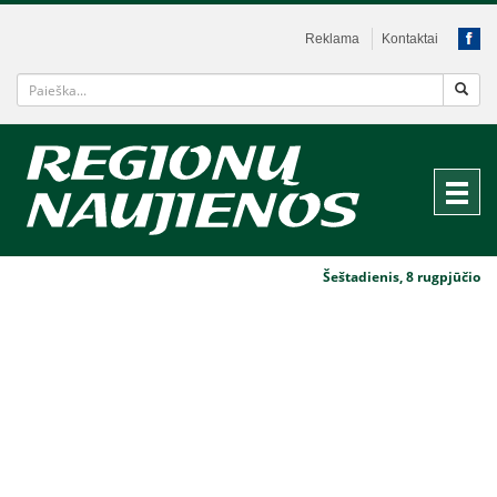
Reklama
Kontaktai
Šeštadienis, 8 rugpjūčio