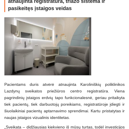
atnaujinta registratūra, triažo sistema ir
pasikeitęs įstaigos veidas
Pacientams duris atvėrė atnaujinta Karoliniškių poliklinikos
Lazdynų sveikatos priežiūros centro registratūra. Viena
pagrindinių įstaigos erdvių tapo funkcionalesnė, geriau pritaikyta
tiek pacientų, tiek darbuotojų poreikiams, registratūroje įdiegti ir
šiuolaikiniai pacientų aptarnavimo sprendimai. Kartu pristatytas ir
naujas įstaigos vizualinis identitetas.
„Sveikata – didžiausias kiekvieno iš mūsų turtas, todėl investicijos