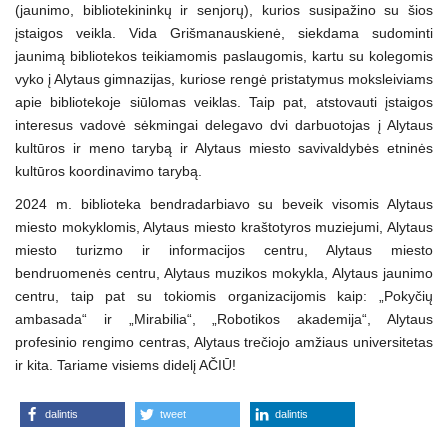
(jaunimo, bibliotekininkų ir senjorų), kurios susipažino su šios
įstaigos veikla. Vida Grišmanauskienė, siekdama sudominti
jaunimą bibliotekos teikiamomis paslaugomis, kartu su kolegomis
vyko į Alytaus gimnazijas, kuriose rengė pristatymus moksleiviams
apie bibliotekoje siūlomas veiklas. Taip pat, atstovauti įstaigos
interesus vadovė sėkmingai delegavo dvi darbuotojas į Alytaus
kultūros ir meno tarybą ir Alytaus miesto savivaldybės etninės
kultūros koordinavimo tarybą.
2024 m. biblioteka bendradarbiavo su beveik visomis Alytaus
miesto mokyklomis, Alytaus miesto kraštotyros muziejumi, Alytaus
miesto turizmo ir informacijos centru, Alytaus miesto
bendruomenės centru, Alytaus muzikos mokykla, Alytaus jaunimo
centru, taip pat su tokiomis organizacijomis kaip: „Pokyčių
ambasada“ ir „Mirabilia“, „Robotikos akademija“, Alytaus
profesinio rengimo centras, Alytaus trečiojo amžiaus universitetas
ir kita. Tariame visiems didelį AČIŪ!
dalintis
tweet
dalintis