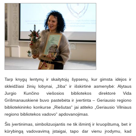
Tarp knygų lentynų ir skaitytojų šypsenų, kur gimsta idėjos ir
skleidžiasi žinių lobynai, „žiba“ ir išskirtinė asmenybė: Alytaus
Jurgio Kunčino viešosios bibliotekos direktorė Vida
Grišmanauskienė buvo pastebėta ir įvertinta – Geriausio regiono
bibliotekininko konkurse „Riešutas“ jai atiteko „Geriausio Vilniaus
regiono bibliotekos vadovo“ apdovanojimas.
Šis įvertinimas, simbolizuojantis ne tik išmintį ir kruopštumą, bet ir
kūrybingą vadovavimą įstaigai, tapo dar vienu įrodymu, kad