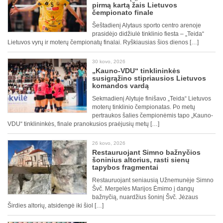
pirmą kartą žais Lietuvos
čempionato finale
Šeštadienį Alytaus sporto centro arenoje
prasidėjo didžiulė tinklinio fiesta – „Teida“
Lietuvos vyrų ir moterų čempionatų finalai. Ryškiausias šios dienos […]
30 kovo, 2026
„Kauno-VDU“ tinklininkės
susigrąžino stipriausios Lietuvos
komandos vardą
Sekmadienį Alytuje finišavo „Teida“ Lietuvos
moterų tinklinio čempionatas. Po metų
pertraukos šalies čempionėmis tapo „Kauno-
VDU“ tinklininkės, finale pranokusios praėjusių metų […]
26 kovo, 2026
Restauruojant Simno bažnyčios
šoninius altorius, rasti sienų
tapybos fragmentai
Restauruojant seniausią Užnemunėje Simno
Švč. Mergelės Marijos Ėmimo į dangų
bažnyčią, nuardžius šoninį Švč. Jėzaus
Širdies altorių, atsidengė iki šiol […]