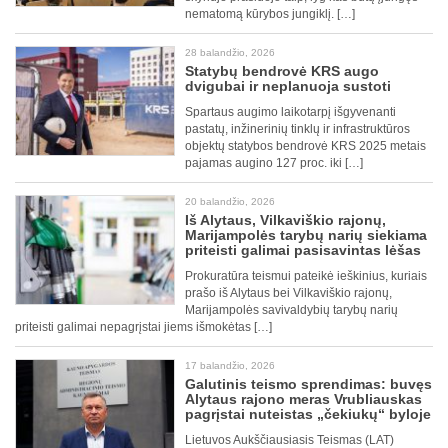
nematomą kūrybos jungiklį. […]
28 balandžio, 2026
Statybų bendrovė KRS augo
dvigubai ir neplanuoja sustoti
Spartaus augimo laikotarpį išgyvenanti
pastatų, inžinerinių tinklų ir infrastruktūros
objektų statybos bendrovė KRS 2025 metais
pajamas augino 127 proc. iki […]
20 balandžio, 2026
Iš Alytaus, Vilkaviškio rajonų,
Marijampolės tarybų narių siekiama
priteisti galimai pasisavintas lėšas
Prokuratūra teismui pateikė ieškinius, kuriais
prašo iš Alytaus bei Vilkaviškio rajonų,
Marijampolės savivaldybių tarybų narių
priteisti galimai nepagrįstai jiems išmokėtas […]
17 balandžio, 2026
Galutinis teismo sprendimas: buvęs
Alytaus rajono meras Vrubliauskas
pagrįstai nuteistas „čekiukų“ byloje
Lietuvos Aukščiausiasis Teismas (LAT)