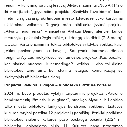
renginį – kultūrinių patirčių festivalį Alytaus jaunimui „Nuo ART‘isto
iki Me(n)talisto“, įgyvendino projektą „Skaitykla Tavo kieme“, kurio
metu, visą vasarą, skirtingose miesto lokacijose vyko kūrybiniai
užsiėmimai vaikams. Rugsėjo mėn. biblioteka įvykdė projektą
„Aitvaro fenomenas“ – iniciatyvą Alytaus Dainų slėnyje, kurios
metu vyko pažintinis žygis miške, o į dangų kilo dideli (7–8 metrų)
aitvarai. Verta prisiminti ir tokias bibliotekos vykdytas veiklas, kaip:
„Aklas pasimatymas su knyga“, Saugesnio interneto dienos
renginiai Alytaus mokyklose, išeinamosios projekto „Kas pasakė,
kad skaityti nuobodu ir nemadinga?“ veiklos – visa tai didina
bibliotekos žinomumą bei skatina įstaigos komunikaciją su
skaitytojais už bibliotekos sienų.
Projektai, veiklos ir idėjos – bibliotekos vizitinė kortelė!
2024 m. buvo pradėtas vykdyti tarptautinis projektas „Pasienio
bendruomenių išmintis ir augimas“, sutelkęs Alytaus ir Lenkijos
Elko miesto bibliotekų lankytojus bendroms veikloms. Lietuvos
kultūros tarybai pateikta 12 projektinių paraiškų, ženkliai padidinta
bibliotekos siūlomų kultūros paso paslaugų pasiūla (2024 m.
biblioteka lankytojams siūlo 11 Kultūros paso programos