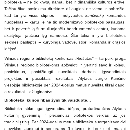
biblioteka – ne tik knygų namai, bet ir dinamiška kultūros erdvė!
Tačiau šiuo pasiekimu direktorė džiaugiasi ne viena ir pabrėžia,
kad tai yra visos stiprios ir motyvuotos
kunčinukų
komandos
nuopelnas – kartu jie ne tik modernizavo bibliotekos paslaugas,
bet ir pavertė ją šurmuliuojančiu bendruomenės centru, kuriame
skaitytojai jaučiasi lyg namuose. Štai tokia ir yra bibliotekos
sėkmės paslaptis – kūrybinga vadovė, stipri komanda ir drąsios
idėjos!
Vilniaus regiono bibliotekų konkursas „Riešutas“ – tai puiki proga
Vilniaus regiono bibliotekoms apžvelgti ir įvertinti savo ir kolegų
pasiekimus, pasidžiaugti nuveiktais darbais, įgyvendintais
projektais ir pasiektais rezultatais. Alytaus Jurgio Kunčino
viešojoje bibliotekoje per 2024-uosius metus nuveikta tikrai daug,
o rezultatai – džiuginantys.
Biblioteka, kurios ribas žymi tik vaizduotė…
Biblioteka sėkmingai įgyvendina idėjas, praturtinančias Alytaus
kultūrinį gyvenimą ir plečiančias bibliotekos veiklas už jos
tradicinių ribų. Per 2024-uosius metus biblioteka suorganizavo dvi
stovyklas jaunimui ir senjorams (Lietuvoje ir Lenkijoje), masinį