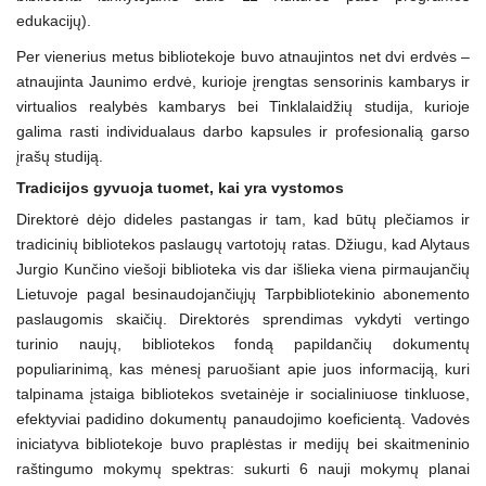
edukacijų).
Per vienerius metus bibliotekoje buvo atnaujintos net dvi erdvės –
atnaujinta Jaunimo erdvė, kurioje įrengtas sensorinis kambarys ir
virtualios realybės kambarys bei Tinklalaidžių studija, kurioje
galima rasti individualaus darbo kapsules ir profesionalią garso
įrašų studiją.
Tradicijos gyvuoja tuomet, kai yra vystomos
Direktorė dėjo dideles pastangas ir tam, kad būtų plečiamos ir
tradicinių bibliotekos paslaugų vartotojų ratas. Džiugu, kad Alytaus
Jurgio Kunčino viešoji biblioteka vis dar išlieka viena pirmaujančių
Lietuvoje pagal besinaudojančiųjų Tarpbibliotekinio abonemento
paslaugomis skaičių. Direktorės sprendimas vykdyti vertingo
turinio naujų, bibliotekos fondą papildančių dokumentų
populiarinimą, kas mėnesį paruošiant apie juos informaciją, kuri
talpinama įstaiga bibliotekos svetainėje ir socialiniuose tinkluose,
efektyviai padidino dokumentų panaudojimo koeficientą. Vadovės
iniciatyva bibliotekoje buvo praplėstas ir medijų bei skaitmeninio
raštingumo mokymų spektras: sukurti 6 nauji mokymų planai