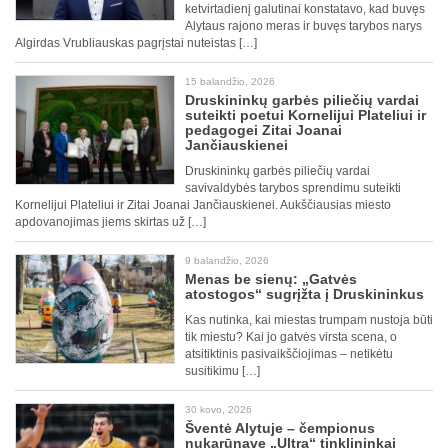
ketvirtadienį galutinai konstatavo, kad buvęs
Alytaus rajono meras ir buvęs tarybos narys
Algirdas Vrubliauskas pagrįstai nuteistas […]
15 balandžio, 2026
Druskininkų garbės piliečių vardai
suteikti poetui Kornelijui Plateliui ir
pedagogei Zitai Joanai
Jančiauskienei
Druskininkų garbės piliečių vardai
savivaldybės tarybos sprendimu suteikti
Kornelijui Plateliui ir Zitai Joanai Jančiauskienei. Aukščiausias miesto
apdovanojimas jiems skirtas už […]
9 balandžio, 2026
Menas be sienų: „Gatvės
atostogos“ sugrįžta į Druskininkus
Kas nutinka, kai miestas trumpam nustoja būti
tik miestu? Kai jo gatvės virsta scena, o
atsitiktinis pasivaikščiojimas – netikėtu
susitikimu […]
30 kovo, 2026
Šventė Alytuje – čempionus
nukarūnavę „Ultra“ tinklininkai