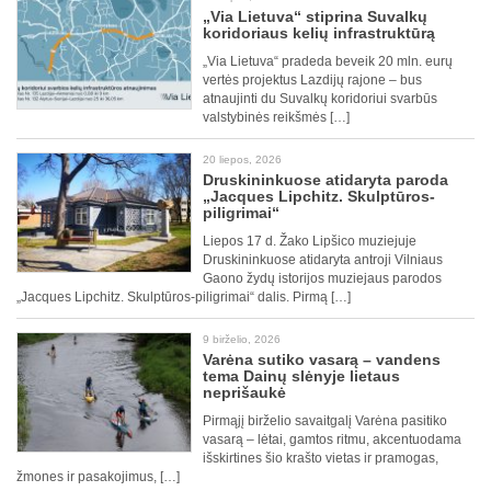
„Via Lietuva“ stiprina Suvalkų
koridoriaus kelių infrastruktūrą
„Via Lietuva“ pradeda beveik 20 mln. eurų
vertės projektus Lazdijų rajone – bus
atnaujinti du Suvalkų koridoriui svarbūs
valstybinės reikšmės […]
20 liepos, 2026
Druskininkuose atidaryta paroda
„Jacques Lipchitz. Skulptūros-
piligrimai“
Liepos 17 d. Žako Lipšico muziejuje
Druskininkuose atidaryta antroji Vilniaus
Gaono žydų istorijos muziejaus parodos
„Jacques Lipchitz. Skulptūros-piligrimai“ dalis. Pirmą […]
9 birželio, 2026
Varėna sutiko vasarą – vandens
tema Dainų slėnyje lietaus
neprišaukė
Pirmąjį birželio savaitgalį Varėna pasitiko
vasarą – lėtai, gamtos ritmu, akcentuodama
išskirtines šio krašto vietas ir pramogas,
žmones ir pasakojimus, […]