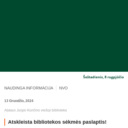
Šeštadienis, 8 rugpjūčio
NAUDINGA INFORMACIJA
NVO
13 Gruodžio, 2024
Alytaus Jurgio Kunčino viešoji biblioteka
Atskleista bibliotekos sėkmės paslaptis!