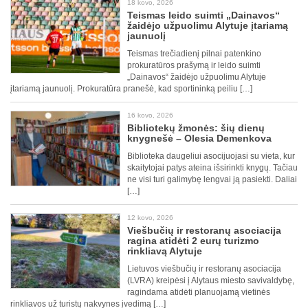
18 kovo, 2026
Teismas leido suimti „Dainavos“
žaidėjo užpuolimu Alytuje įtariamą
jaunuolį
Teismas trečiadienį pilnai patenkino
prokuratūros prašymą ir leido suimti
„Dainavos“ žaidėjo užpuolimu Alytuje
įtariamą jaunuolį. Prokuratūra pranešė, kad sportininką peiliu […]
16 kovo, 2026
Bibliotekų žmonės: šių dienų
knygnešė – Olesia Demenkova
Biblioteka daugeliui asocijuojasi su vieta, kur
skaitytojai patys ateina išsirinkti knygų. Tačiau
ne visi turi galimybę lengvai ją pasiekti. Daliai
[…]
12 kovo, 2026
Viešbučių ir restoranų asociacija
ragina atidėti 2 eurų turizmo
rinkliavą Alytuje
Lietuvos viešbučių ir restoranų asociacija
(LVRA) kreipėsi į Alytaus miesto savivaldybę,
ragindama atidėti planuojamą vietinės
rinkliavos už turistų nakvynes įvedimą […]