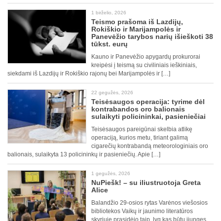
1 birželio, 2026
Teismo prašoma iš Lazdijų,
Rokiškio ir Marijampolės ir
Panevėžio tarybos narių išieškoti 38
tūkst. eurų
Kauno ir Panevėžio apygardų prokurorai
kreipėsi į teismą su civiliniais ieškiniais,
siekdami iš Lazdijų ir Rokiškio rajonų bei Marijampolės ir […]
22 gegužės, 2026
Teisėsaugos operacija: tyrime dėl
kontrabandos oro balionais
sulaikyti policininkai, pasieniečiai
Teisėsaugos pareigūnai skelbia atlikę
operaciją, kurios metu, tiriant galimą
cigarečių kontrabandą meteorologiniais oro
balionais, sulaikyta 13 policininkų ir pasieniečių. Apie […]
1 gegužės, 2026
NuPiešk! – su iliustruotoja Greta
Alice
Balandžio 29-osios rytas Varėnos viešosios
bibliotekos Vaikų ir jaunimo literatūros
skyriuje prasidėjo taip, lyg kas būtų įjungęs