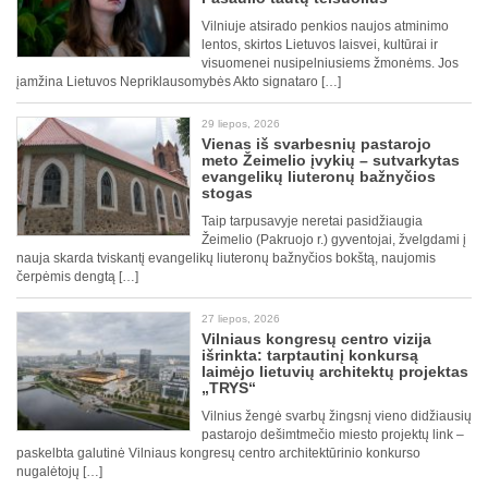
Vilniuje atsirado penkios naujos atminimo
lentos, skirtos Lietuvos laisvei, kultūrai ir
visuomenei nusipelniusiems žmonėms. Jos
įamžina Lietuvos Nepriklausomybės Akto signataro […]
29 liepos, 2026
Vienas iš svarbesnių pastarojo
meto Žeimelio įvykių – sutvarkytas
evangelikų liuteronų bažnyčios
stogas
Taip tarpusavyje neretai pasidžiaugia
Žeimelio (Pakruojo r.) gyventojai, žvelgdami į
nauja skarda tviskantį evangelikų liuteronų bažnyčios bokštą, naujomis
čerpėmis dengtą […]
27 liepos, 2026
Vilniaus kongresų centro vizija
išrinkta: tarptautinį konkursą
laimėjo lietuvių architektų projektas
„TRYS“
Vilnius žengė svarbų žingsnį vieno didžiausių
pastarojo dešimtmečio miesto projektų link –
paskelbta galutinė Vilniaus kongresų centro architektūrinio konkurso
nugalėtojų […]