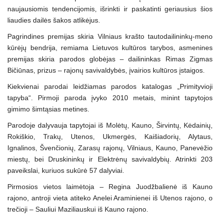
naujausiomis tendencijomis, išrinkti ir paskatinti geriausius šios
liaudies dailės šakos atlikėjus.
Pagrindines premijas skiria Vilniaus krašto tautodailininkų-meno
kūrėjų bendrija, remiama Lietuvos kultūros tarybos, asmenines
premijas skiria parodos globėjas – dailininkas Rimas Zigmas
Bičiūnas, prizus – rajonų savivaldybės, įvairios kultūros įstaigos.
Kiekvienai parodai leidžiamas parodos katalogas „Primityvioji
tapyba“. Pirmoji paroda įvyko 2010 metais, minint tapytojos
gimimo šimtąsias metines.
Parodoje dalyvauja tapytojai iš Molėtų, Kauno, Širvintų, Kėdainių,
Rokiškio, Trakų, Utenos, Ukmergės, Kaišiadorių, Alytaus,
Ignalinos, Švenčionių, Zarasų rajonų, Vilniaus, Kauno, Panevėžio
miestų, bei Druskininkų ir Elektrėnų savivaldybių. Atrinkti 203
paveikslai, kuriuos sukūrė 57 dalyviai.
Pirmosios vietos laimėtoja – Regina Juodžbalienė iš Kauno
rajono, antroji vieta atiteko Anelei Araminienei iš Utenos rajono, o
trečioji – Sauliui Maziliauskui iš Kauno rajono.