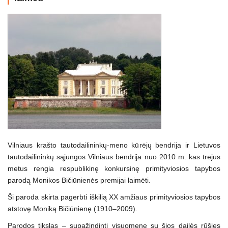
Vilniaus krašto tautodailininkų-meno kūrėjų bendrija ir Lietuvos
tautodailininkų sąjungos Vilniaus bendrija nuo 2010 m. kas trejus
metus rengia respublikinę konkursinę primityviosios tapybos
parodą Monikos Bičiūnienės premijai laimėti.
Ši paroda skirta pagerbti iškilią XX amžiaus primityviosios tapybos
atstovę Moniką Bičiūnienę (1910–2009).
Parodos tikslas – supažindinti visuomenę su šios dailės rūšies