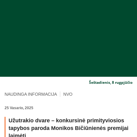
Šeštadienis, 8 rugpjūčio
NAUDINGA INFORMACIJA
NVO
25 Vasario, 2025
Užutrakio dvare – konkursinė primityviosios
tapybos paroda Monikos Bičiūnienės premijai
laimėti