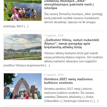
Žemaičių muziejus „Alka“
stovyklautojus pakvietė nerti į
istorijas
Šią vasarą Žemaičių muziejus „Alka“ penktąjį
kartą pakvietė susitikti vasaros nuotykiams
dienos stovykloje, tapusia ne tik smagia
pramoga, bet ir […]
7 rugpjūčio, 2026
„Gelbstint Vilnių, neturi nukentėti
Alytus“: merai perspėja apie
bręstančią atliekų krizę
Vilniaus atliekų tvarkymo krizė gali sukelti
naują problemą Alytaus regione. Dėl sostinės
atliekų tvarkymo situacijos nuo rugpjūčio
pradžios Vilniaus kogeneracinė […]
6 rugpjūčio, 2026
Išrinktos 2027 metų mažosios
kultūros sostinės
Išrinktos penkios 2027 metų Lietuvos
mažosios kultūros sostinės. Šis vardas
suteiktas Židikams (Mažeikių r.), Alvitui
(Vilkaviškio r.), Nedzingei (Varėnos r.), […]