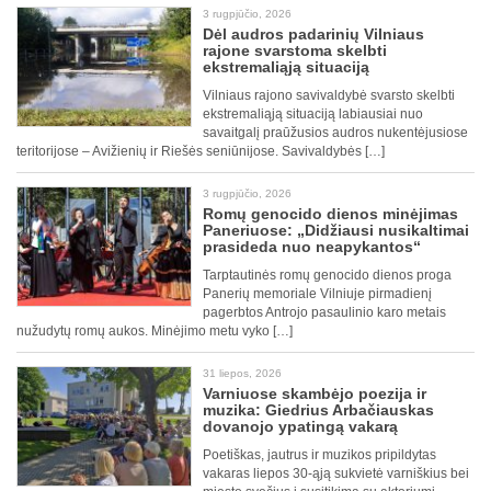
3 rugpjūčio, 2026
Dėl audros padarinių Vilniaus
rajone svarstoma skelbti
ekstremaliąją situaciją
Vilniaus rajono savivaldybė svarsto skelbti
ekstremaliąją situaciją labiausiai nuo
savaitgalį praūžusios audros nukentėjusiose
teritorijose – Avižienių ir Riešės seniūnijose. Savivaldybės […]
3 rugpjūčio, 2026
Romų genocido dienos minėjimas
Paneriuose: „Didžiausi nusikaltimai
prasideda nuo neapykantos“
Tarptautinės romų genocido dienos proga
Panerių memoriale Vilniuje pirmadienį
pagerbtos Antrojo pasaulinio karo metais
nužudytų romų aukos. Minėjimo metu vyko […]
31 liepos, 2026
Varniuose skambėjo poezija ir
muzika: Giedrius Arbačiauskas
dovanojo ypatingą vakarą
Poetiškas, jautrus ir muzikos pripildytas
vakaras liepos 30-ąją sukvietė varniškius bei