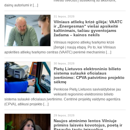
miesto svečius į susitikimą su aktoriumi,
dainų autoriumi ir […]
31 liepos, 2026
Vilniaus atliekų krizė gilėja: VAATC
ir „Energesman“ viešai apsikeitė
kaltinimais, tačiau gyventojams
žadama – kainos nekils
Vilniaus regiono atliekų tvarkymo krizė
įžengė į naują etapą. Po to, kai Vilniaus
apskrities atliekų tvarkymo centras (VAATC) perėmė mechaninio […]
30 liepos, 2026
Pietų Lietuvos elektroninio bilieto
sistema sulaukė oficialaus
įvertinimo: CPVA patvirtino projekto
sėkmę
Penkiose Pietų Lietuvos savivaldybėse jau
veikianti regioninio elektroninio bilieto
sistema sulaukė oficialaus įvertinimo. Centrinė projektų valdymo agentūra
(CPVA), atlikusi projekto […]
29 liepos, 2026
Naujos atminimo lentos Vilniuje
primins laisvės kovotojus, poetą ir
Pasaulio tautų teisuolius