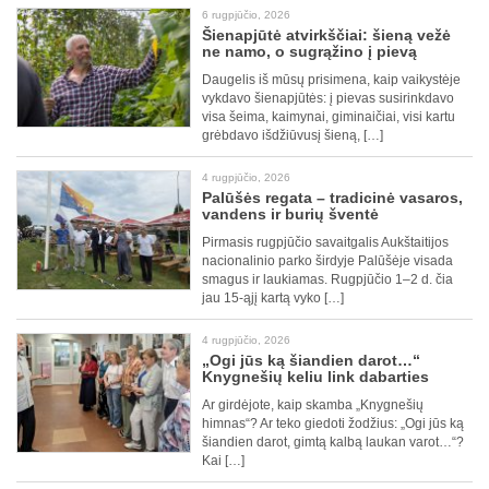
6 rugpjūčio, 2026
Šienapjūtė atvirkščiai: šieną vežė
ne namo, o sugrąžino į pievą
Daugelis iš mūsų prisimena, kaip vaikystėje
vykdavo šienapjūtės: į pievas susirinkdavo
visa šeima, kaimynai, giminaičiai, visi kartu
grėbdavo išdžiūvusį šieną, […]
4 rugpjūčio, 2026
Palūšės regata – tradicinė vasaros,
vandens ir burių šventė
Pirmasis rugpjūčio savaitgalis Aukštaitijos
nacionalinio parko širdyje Palūšėje visada
smagus ir laukiamas. Rugpjūčio 1–2 d. čia
jau 15-ąjį kartą vyko […]
4 rugpjūčio, 2026
„Ogi jūs ką šiandien darot…“
Knygnešių keliu link dabarties
Ar girdėjote, kaip skamba „Knygnešių
himnas“? Ar teko giedoti žodžius: „Ogi jūs ką
šiandien darot, gimtą kalbą laukan varot…“?
Kai […]