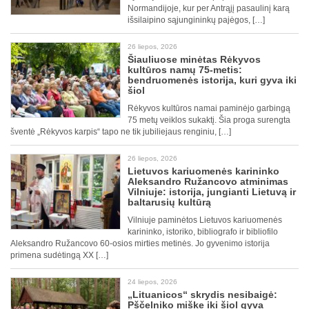
Normandijoje, kur per Antrąjį pasaulinį karą
išsilaipino sąjungininkų pajėgos, […]
26 liepos, 2026
Šiauliuose minėtas Rėkyvos
kultūros namų 75-metis:
bendruomenės istorija, kuri gyva iki
šiol
Rėkyvos kultūros namai paminėjo garbingą
75 metų veiklos sukaktį. Šia proga surengta
šventė „Rėkyvos karpis“ tapo ne tik jubiliejaus renginiu, […]
26 liepos, 2026
Lietuvos kariuomenės karininko
Aleksandro Ružancovo atminimas
Vilniuje: istorija, jungianti Lietuvą ir
baltarusių kultūrą
Vilniuje paminėtos Lietuvos kariuomenės
karininko, istoriko, bibliografo ir bibliofilo
Aleksandro Ružancovo 60-osios mirties metinės. Jo gyvenimo istorija
primena sudėtingą XX […]
24 liepos, 2026
„Lituanicos“ skrydis nesibaigė:
Pščelniko miške iki šiol gyva