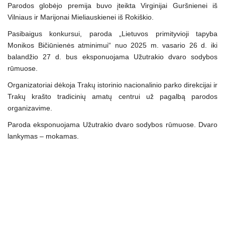
Parodos globėjo premija buvo įteikta Virginijai Guršnienei iš
Vilniaus ir Marijonai Mieliauskienei iš Rokiškio.
Pasibaigus konkursui, paroda „Lietuvos primityvioji tapyba
Monikos Bičiūnienės atminimui“ nuo 2025 m. vasario 26 d. iki
balandžio 27 d. bus eksponuojama Užutrakio dvaro sodybos
rūmuose.
Organizatoriai dėkoja Trakų istorinio nacionalinio parko direkcijai ir
Trakų krašto tradicinių amatų centrui už pagalbą parodos
organizavime.
Paroda eksponuojama Užutrakio dvaro sodybos rūmuose. Dvaro
lankymas – mokamas.