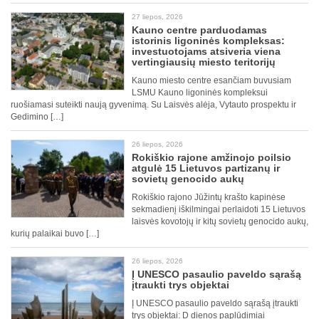
27 liepos, 2026
Kauno centre parduodamas
istorinis ligoninės kompleksas:
investuotojams atsiveria viena
vertingiausių miesto teritorijų
Kauno miesto centre esančiam buvusiam
LSMU Kauno ligoninės kompleksui
ruošiamasi suteikti naują gyvenimą. Su Laisvės alėja, Vytauto prospektu ir
Gedimino […]
26 liepos, 2026
Rokiškio rajone amžinojo poilsio
atgulė 15 Lietuvos partizanų ir
sovietų genocido aukų
Rokiškio rajono Jūžintų krašto kapinėse
sekmadienį iškilmingai perlaidoti 15 Lietuvos
laisvės kovotojų ir kitų sovietų genocido aukų,
kurių palaikai buvo […]
26 liepos, 2026
Į UNESCO pasaulio paveldo sąrašą
įtraukti trys objektai
Į UNESCO pasaulio paveldo sąrašą įtraukti
trys objektai: D dienos paplūdimiai