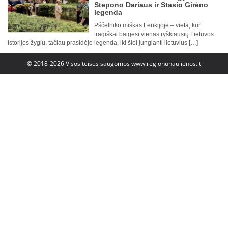
Stepono Dariaus ir Stasio Girėno
legenda
Pščelniko miškas Lenkijoje – vieta, kur
tragiškai baigėsi vienas ryškiausių Lietuvos
istorijos žygių, tačiau prasidėjo legenda, iki šiol jungianti lietuvius […]
© 2018-2026 Visos teisės saugomos
www.regionunaujienos.lt