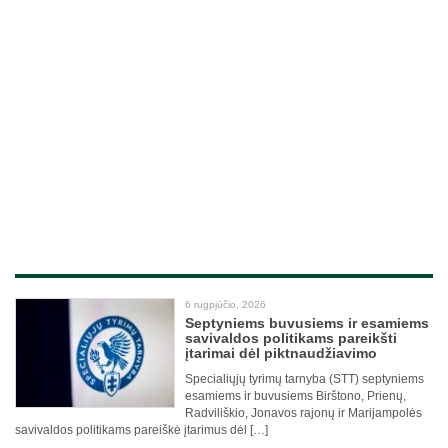
6 rugpjūčio, 2026
Septyniems buvusiems ir esamiems
savivaldos politikams pareikšti
įtarimai dėl piktnaudžiavimo
Specialiųjų tyrimų tarnyba (STT) septyniems
esamiems ir buvusiems Birštono, Prienų,
Radviliškio, Jonavos rajonų ir Marijampolės
savivaldos politikams pareiškė įtarimus dėl […]