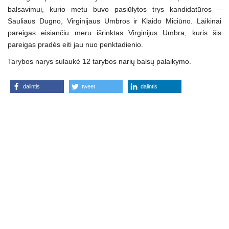
balsavimui, kurio metu buvo pasiūlytos trys kandidatūros –
Sauliaus Dugno, Virginijaus Umbros ir Klaido Miciūno. Laikinai
pareigas eisiančiu meru išrinktas Virginijus Umbra, kuris šis
pareigas pradės eiti jau nuo penktadienio.
Tarybos narys sulaukė 12 tarybos narių balsų palaikymo.
dalintis
tweet
dalintis