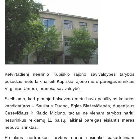
Ketvirtadienį neeilinio Kupiškio rajono savivaldybės tarybos
posėdžio metu laikinai eiti Kupiškio rajono mero pareigas išrinktas
Virginijus Umbra, praneša savivaldybė.
Skelbiama, kad pirmojo balsavimo metu buvo pasiūlytos keturios
kandidatūros – Sauliaus Dugno, Eglės Blaževičienės, Augenijaus
Cesevičiaus ir Klaido Miciūno, tačiau nė vienam tarybos nariui
nesurinkus reikiamų 11 balsų, laikinai pareigas eisiantis meras
nebuvo išrinktas.
Po ilgos pertraukos tarybos nariai susirinko pakartotiniam