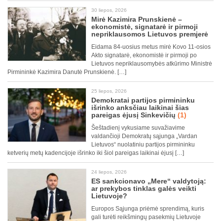
30 liepos, 2026
Mirė Kazimira Prunskienė –
ekonomistė, signatarė ir pirmoji
nepriklausomos Lietuvos premjerė
Eidama 84-uosius metus mirė Kovo 11-osios
Akto signatarė, ekonomistė ir pirmoji po
Lietuvos nepriklausomybės atkūrimo Ministrė
Pirmininkė Kazimira Danutė Prunskienė. […]
25 liepos, 2026
Demokratai partijos pirmininku
išrinko anksčiau laikinai šias
pareigas ėjusį Sinkevičių
(1)
Šeštadienį vykusiame suvažiavime
valdančioji Demokratų sąjunga „Vardan
Lietuvos“ nuolatiniu partijos pirmininku
ketverių metų kadencijoje išrinko iki šiol pareigas laikinai ėjusį […]
24 liepos, 2026
ES sankcionavo „Mere“ valdytoją:
ar prekybos tinklas galės veikti
Lietuvoje?
Europos Sąjunga priėmė sprendimą, kuris
gali turėti reikšmingų pasekmių Lietuvoje