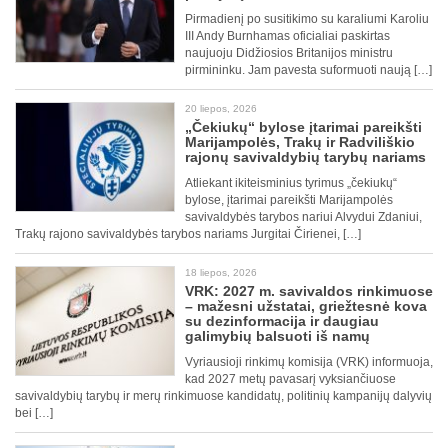
Pirmadienį po susitikimo su karaliumi Karoliu
III Andy Burnhamas oficialiai paskirtas
naujuoju Didžiosios Britanijos ministru
pirmininku. Jam pavesta suformuoti naują […]
20 liepos, 2026
„Čekiukų“ bylose įtarimai pareikšti
Marijampolės, Trakų ir Radviliškio
rajonų savivaldybių tarybų nariams
Atliekant ikiteisminius tyrimus „čekiukų“
bylose, įtarimai pareikšti Marijampolės
savivaldybės tarybos nariui Alvydui Zdaniui,
Trakų rajono savivaldybės tarybos nariams Jurgitai Čirienei, […]
18 liepos, 2026
VRK: 2027 m. savivaldos rinkimuose
– mažesni užstatai, griežtesnė kova
su dezinformacija ir daugiau
galimybių balsuoti iš namų
Vyriausioji rinkimų komisija (VRK) informuoja,
kad 2027 metų pavasarį vyksiančiuose
savivaldybių tarybų ir merų rinkimuose kandidatų, politinių kampanijų dalyvių
bei […]