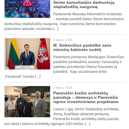
Seimo kanceliarijos darbuotojų
slaptažodžių saugumą
Parlamente fiksuotas kibernetinis incidentas
– bandyta paveikti dalies Seimo kanceliarijos
darbuotojų slaptažodžių saugumą. Kaip nurodoma Seimo kanceliarijos
pranešime spaudai, incidentas […]
3 liepos, 2026
M. Sinkevičius paskelbė savo
ministrų kabineto sudėtį
Paskirtasis premjeras Mindaugas Sinkevičius
paskelbė penktadienį sudaręs Vyriausybę ir
pateikęs prezidentui Gitanui Nausėdai ją
patvirtinti. Kaip socialiniame tinkle
„Facebook“ nurodo […]
2 liepos, 2026
Panevėžio krašto architektų
parodoje – dėmesys ir Panevėžio
rajono investiciniams projektams
Liepos 1-ąją, minint Tarptautinę architektų
dieną, Kupiškyje atidaryta geriausių
Panevėžio krašto architektų darbų paroda,
kuri skirta Lietuvos architektų sąjungos 100-mečiui. […]