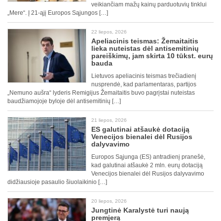
veikiančiam mažų kainų parduotuvių tinklui
„Mere“. Į 21-ąjį Europos Sąjungos […]
22 liepos, 2026
Apeliacinis teismas: Žemaitaitis
lieka nuteistas dėl antisemitinių
pareiškimų, jam skirta 10 tūkst. eurų
bauda
Lietuvos apeliacinis teismas trečiadienį
nusprendė, kad parlamentaras, partijos
„Nemuno aušra“ lyderis Remigijus Žemaitaitis buvo pagrįstai nuteistas
baudžiamojoje byloje dėl antisemitinių […]
21 liepos, 2026
ES galutinai atšaukė dotaciją
Venecijos bienalei dėl Rusijos
dalyvavimo
Europos Sąjunga (ES) antradienį pranešė,
kad galutinai atšaukė 2 mln. eurų dotaciją
Venecijos bienalei dėl Rusijos dalyvavimo
didžiausioje pasaulio šiuolaikinio […]
20 liepos, 2026
Jungtinė Karalystė turi naują
premjerą