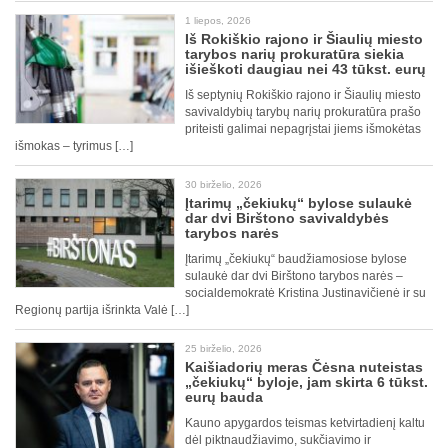
1 liepos, 2026
Iš Rokiškio rajono ir Šiaulių miesto
tarybos narių prokuratūra siekia
išieškoti daugiau nei 43 tūkst. eurų
Iš septynių Rokiškio rajono ir Šiaulių miesto
savivaldybių tarybų narių prokuratūra prašo
priteisti galimai nepagrįstai jiems išmokėtas
išmokas – tyrimus […]
30 birželio, 2026
Įtarimų „čekiukų“ bylose sulaukė
dar dvi Birštono savivaldybės
tarybos narės
Įtarimų „čekiukų“ baudžiamosiose bylose
sulaukė dar dvi Birštono tarybos narės –
socialdemokratė Kristina Justinavičienė ir su
Regionų partija išrinkta Valė […]
25 birželio, 2026
Kaišiadorių meras Čėsna nuteistas
„čekiukų“ byloje, jam skirta 6 tūkst.
eurų bauda
Kauno apygardos teismas ketvirtadienį kaltu
dėl piktnaudžiavimo, sukčiavimo ir