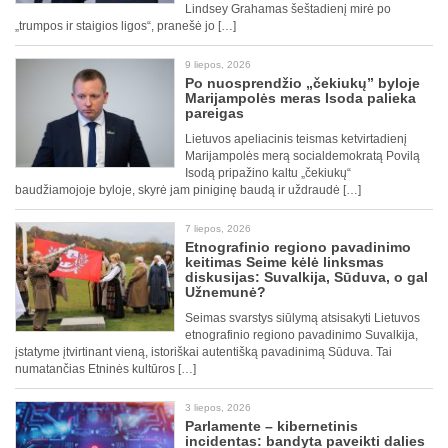
Lindsey Grahamas šeštadienį mirė po
„trumpos ir staigios ligos“, pranešė jo […]
9 liepos, 2026
Po nuosprendžio „čekiukų” byloje
Marijampolės meras Isoda palieka
pareigas
Lietuvos apeliacinis teismas ketvirtadienį
Marijampolės merą socialdemokratą Povilą
Isodą pripažino kaltu „čekiukų“
baudžiamojoje byloje, skyrė jam piniginę baudą ir uždraudė […]
7 liepos, 2026
Etnografinio regiono pavadinimo
keitimas Seime kėlė linksmas
diskusijas: Suvalkija, Sūduva, o gal
Užnemunė?
Seimas svarstys siūlymą atsisakyti Lietuvos
etnografinio regiono pavadinimo Suvalkija,
įstatyme įtvirtinant vieną, istoriškai autentišką pavadinimą Sūduva. Tai
numatančias Etninės kultūros […]
3 liepos, 2026
Parlamente – kibernetinis
incidentas: bandyta paveikti dalies