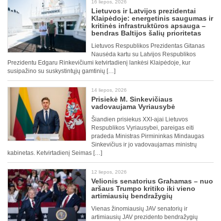
16 liepos, 2026
Lietuvos ir Latvijos prezidentai
Klaipėdoje: energetinis saugumas ir
kritinės infrastruktūros apsauga –
bendras Baltijos šalių prioritetas
Lietuvos Respublikos Prezidentas Gitanas
Nausėda kartu su Latvijos Respublikos
Prezidentu Edgaru Rinkevičiumi ketvirtadienį lankėsi Klaipėdoje, kur
susipažino su suskystintųjų gamtinių […]
14 liepos, 2026
Prisiekė M. Sinkevičiaus
vadovaujama Vyriausybė
Šiandien prisiekus XXI-ajai Lietuvos
Respublikos Vyriausybei, pareigas eiti
pradeda Ministras Pirmininkas Mindaugas
Sinkevičius ir jo vadovaujamas ministrų
kabinetas. Ketvirtadienį Seimas […]
12 liepos, 2026
Velionis senatorius Grahamas – nuo
aršaus Trumpo kritiko iki vieno
artimiausių bendražygių
Vienas žinomiausių JAV senatorių ir
artimiausių JAV prezidento bendražygių