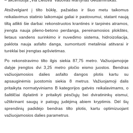
– akcentuoja „Via Lietuva” vadovas Martynas Gedaminskas.
Atsižvelgiant į tilto būklę, pažaidas ir šiuo metu taikomus
reikalavimus statinio laikomajai galiai ir pastovumui, statant naują
tiltą atlikti šie darbai: rekonstruotos krantinės ir tarpinės atramos,
įrengta nauja plieno-betono perdanga, pereinamosios plokštės,
lietaus vandens surinkimo ir nuvedimo sistema, hidroizoliacija,
paklota nauja asfalto danga, sumontuoti metaliniai atitvarai ir
turėklai bei įrengtas apšvietimas.
Po rekonstravimo tilto ilgis siekia 87,75 metro. Važiuojamojoje
dalyje įrengtos dvi 3,25 metro pločio eismo juostos. Bendras
važiuojamosios dalies asfalto dangos plotis kartu su
apsauginėmis juostomis siekia 8 metrus. Važiuojamoji dalis
pritaikyta normatyviniams B kategorijos gatvės reikalavimams, o
šalitilčiai išplatinti ir pritaikyti pėsčiųjų bei dviratininkų eismui,
užtikrinant saugų ir patogų judėjimą abiem kryptimis. Dėl šių
sprendinių padidėjo bendras tilto plotis, kartu optimizuojant
važiuojamosios dalies parametrus.