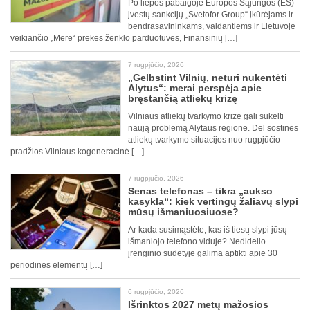
Po liepos pabaigoje Europos Sąjungos (ES)
įvestų sankcijų „Svetofor Group“ įkūrėjams ir
bendrasavininkams, valdantiems ir Lietuvoje
veikiančio „Mere“ prekės ženklo parduotuves, Finansinių […]
7 rugpjūčio, 2026
„Gelbstint Vilnių, neturi nukentėti
Alytus“: merai perspėja apie
bręstančią atliekų krizę
Vilniaus atliekų tvarkymo krizė gali sukelti
naują problemą Alytaus regione. Dėl sostinės
atliekų tvarkymo situacijos nuo rugpjūčio
pradžios Vilniaus kogeneracinė […]
7 rugpjūčio, 2026
Senas telefonas – tikra „aukso
kasykla“: kiek vertingų žaliavų slypi
mūsų išmaniuosiuose?
Ar kada susimąstėte, kas iš tiesų slypi jūsų
išmaniojo telefono viduje? Nedidelio
įrenginio sudėtyje galima aptikti apie 30
periodinės elementų […]
6 rugpjūčio, 2026
Išrinktos 2027 metų mažosios