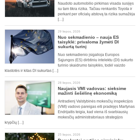
Naudoto automobilio pirkimas visada susijęs
su tam tikra rizika. Tačiau renkantis Toyota ir
perkant per oficialų atstovą ta rizika sumažėja
[…]
29 liepos, 2026
Nuo sekmadienio – nauja ES
taisyklė: privaloma žymėti DI
sukurtą turinį
Nuo sekmadienio įsigalioja Europos
Sąjungos (ES) dirbtiniu intelektu (DI) sukurto
turinio skaidrumo taisyklės, todėl vaizdo
klastotės ir kitas DI sukurtas […]
28 liepos, 2026
Naujasis VMI vadovas: sieksime
mažinti šešėlinę ekonomiką
Antradienį Valstybinės mokesčių inspekcijos
(VMI) vadovo pareigas eiti pradėjęs Martynas
Endrijaitis teigia, kad viena iš svarbiausių
mokesčių administratoriaus strategijos
krypčių […]
25 liepos, 2026