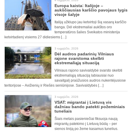
4 rugpjūčio, 2026
Europa kaista: Italijoje –
aukščiausias karščio pavojaus lygis
visoje šalyje
Italiją užklupo jau ketvirtoji šią vasarą karščio
banga. Dėl ekstremaliai aukštos oro
temperatūros šalies Sveikatos ministerija
ketvirtadienį visiems 27 didiesiems […]
3 rugpjūčio, 2026
Dėl audros padarinių Vilniaus
rajone svarstoma skelbti
ekstremaliąją situaciją
Vilniaus rajono savivaldybė svarsto skelbti
ekstremaliąją situaciją labiausiai nuo
savaitgalį praūžusios audros nukentėjusiose
teritorijose – Avižienių ir Riešės seniūnijose. Savivaldybės […]
3 rugpjūčio, 2026
VSAT: migrantai į Lietuvą vis
dažniau bando patekti požeminiais
tuneliais
Šiais metais pasieniečiai fiksuoja naują
migrantų patekimo į Lietuvą būdą – per
sienos liniją po žeme kasamus tunelius.