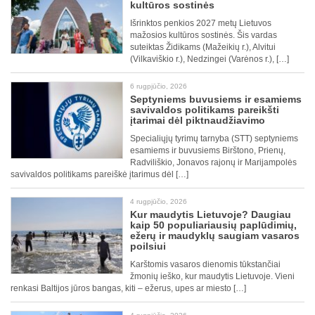
kultūros sostinės
Išrinktos penkios 2027 metų Lietuvos
mažosios kultūros sostinės. Šis vardas
suteiktas Židikams (Mažeikių r.), Alvitui
(Vilkaviškio r.), Nedzingei (Varėnos r.), […]
6 rugpjūčio, 2026
Septyniems buvusiems ir esamiems
savivaldos politikams pareikšti
įtarimai dėl piktnaudžiavimo
Specialiųjų tyrimų tarnyba (STT) septyniems
esamiems ir buvusiems Birštono, Prienų,
Radviliškio, Jonavos rajonų ir Marijampolės
savivaldos politikams pareiškė įtarimus dėl […]
4 rugpjūčio, 2026
Kur maudytis Lietuvoje? Daugiau
kaip 50 populiariausių paplūdimių,
ežerų ir maudyklų saugiam vasaros
poilsiui
Karštomis vasaros dienomis tūkstančiai
žmonių ieško, kur maudytis Lietuvoje. Vieni
renkasi Baltijos jūros bangas, kiti – ežerus, upes ar miesto […]