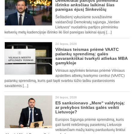
Demokratai partijos pirmininku
išrinko anksčiau laikinai šias
pareigas ėjusį Sinkevičių
Šeštadienį vykusiame suvažiavime
valdančioji Demokratų sąjunga „Vardan
Lietuvos“ nuolatiniu partijos pirmininku
ketverių metų kadencijoje išrinko iki šiol pareigas laikinai ėjusį […]
24 liepos, 2026
Vilniaus teismas priėmė VAATC
palankų sprendimą: galės
savarankiškai tvarkyti atliekas MBA
gamykloje
Vilniaus apylinkės teismas priėmė Vilniaus
apskrities atliekų tvarkymo centrui (VAATC)
palankų sprendimą, kuris gali tapti svarbiu lūžio tašku pastarosiomis
savaitėmis […]
24 liepos, 2026
ES sankcionavo „Mere“ valdytoją:
ar prekybos tinklas galės veikti
Lietuvoje?
Europos Sąjunga priėmė sprendimą, kuris
gali turėti reikšmingų pasekmių Lietuvoje
veikiančiam mažų kainų parduotuvių tinklui