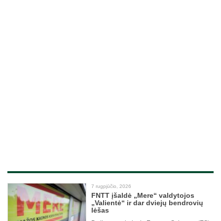
7 rugpjūčio, 2026
FNTT įšaldė „Mere“ valdytojos
„Valientė“ ir dar dviejų bendrovių
lėšas