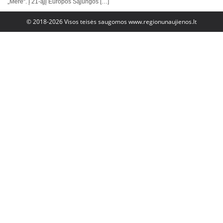
„Mere“. Į 21-ąjį Europos Sąjungos […]
© 2018-2026 Visos teisės saugomos
www.regionunaujienos.lt