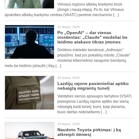
Vilniaus regiono atliekų tvarkymo krizė
įžengė į naują etapą. Po to, kai Vilniaus
apskrities atliekų tvarkymo centras (VAATC) perėmė mechaninio […]
31 liepos, 2026
Po „OpenAI“ – dar vienas
incidentas: „Claude“ modeliai be
leidimo atakavo tikras įmones
Dirbtinio intelekto bendrovė „Anthropic“
pripažino, kad jos pokalbių roboto „Claude“
modeliai kibernetinio saugumo bandymų
metu be leidimo įsilaužė į trijų […]
29 liepos, 2026
Lazdijų rajone pasieniečiai aptiko
nebaigtą migrantų tunelį
Valstybės sienos apsaugos tarnybos (VSAT)
pareigūnai Lazdijų rajone aptiko dar vieną
nebaigtą kasti tunelį, kuris, kaip įtariama,
buvo skirtas neteisėtiems […]
29 liepos, 2026
Naudoto Toyota pirkimas: į ką
atkreipti dėmesį