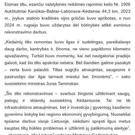
Eismas tiltu, esančiu valstybinės reikšmės rajoninio kelio Nr. 1906
Aukštutiniai Kaniūkai–Babtai–Labūnava–Kėdainiai 44,3 km, 2023
m., įvykus statinio kraštinės sijos griūčiai buvo apribotas, o nuo
2024 m. rugsėjo buvo uždarytas dėl būtinybės atlikti esminius
rekonstravimo darbus.
„Kėdainių tilto remontas buvo ilgas ir sudėtingas, pareikalavęs
daug darbo, kantrybės ir, žinoma, ne vieno papildomo kilometro
apvažiavimų. Turbūt buvo momentų, kai net navigatoriai pradėjo
galvoti, kad šio tilto apskritai nebėra. Bet šiandien galime pasakyti
– verta buvo palaukti. Tiltas sugrįžo atnaujintas, saugesnis ir
pasiruošęs dar ilgai tarnauti miestui bei žmonėms”, – sako
susisiekimo ministras Juras Taminskas.
„Šio tilto rekonstravimas – svarbus žingsnis užtikrinant saugų,
patogų ir sklandų susisiekimą Kėdainiuose. Tai ne tik
infrastruktūros atnaujinimas, bet ir investicija į gyventojų kasdienio
gyvenimo kokybę bei regiono ekonominį gyvybingumą. Nuosekliai
tęsiame darbus visoje Lietuvoje, siekdami spręsti ilgus metus
kauptas tiltų būklės problemas ir užtikrinti jų patikimumą ateityje”,