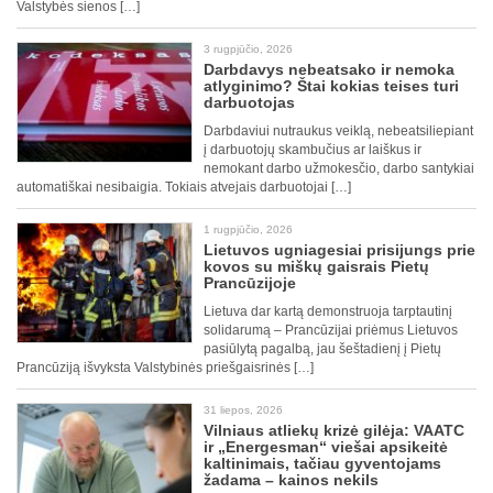
Valstybės sienos […]
3 rugpjūčio, 2026
Darbdavys nebeatsako ir nemoka
atlyginimo? Štai kokias teises turi
darbuotojas
Darbdaviui nutraukus veiklą, nebeatsiliepiant
į darbuotojų skambučius ar laiškus ir
nemokant darbo užmokesčio, darbo santykiai
automatiškai nesibaigia. Tokiais atvejais darbuotojai […]
1 rugpjūčio, 2026
Lietuvos ugniagesiai prisijungs prie
kovos su miškų gaisrais Pietų
Prancūzijoje
Lietuva dar kartą demonstruoja tarptautinį
solidarumą – Prancūzijai priėmus Lietuvos
pasiūlytą pagalbą, jau šeštadienį į Pietų
Prancūziją išvyksta Valstybinės priešgaisrinės […]
31 liepos, 2026
Vilniaus atliekų krizė gilėja: VAATC
ir „Energesman“ viešai apsikeitė
kaltinimais, tačiau gyventojams
žadama – kainos nekils