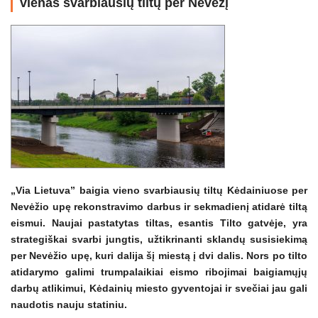
vienas svarbiausių tiltų per Nevėžį
„Via Lietuva” baigia vieno svarbiausių tiltų Kėdainiuose per
Nevėžio upę rekonstravimo darbus ir sekmadienį atidarė tiltą
eismui. Naujai pastatytas tiltas, esantis Tilto gatvėje, yra
strategiškai svarbi jungtis, užtikrinanti sklandų susisiekimą
per Nevėžio upę, kuri dalija šį miestą į dvi dalis. Nors po tilto
atidarymo galimi trumpalaikiai eismo ribojimai baigiamųjų
darbų atlikimui, Kėdainių miesto gyventojai ir svečiai jau gali
naudotis nauju statiniu.