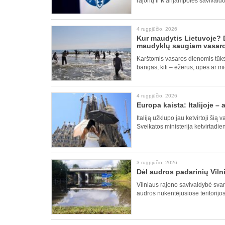
rajonų ir Marijampolės savivaldo
4 rugpjūčio, 2026
Kur maudytis Lietuvoje? D
maudyklų saugiam vasaros
Karštomis vasaros dienomis tūkst
bangas, kiti – ežerus, upes ar m
4 rugpjūčio, 2026
Europa kaista: Italijoje –
Italiją užklupo jau ketvirtoji ši
Sveikatos ministerija ketvirtadie
3 rugpjūčio, 2026
Dėl audros padarinių Viln
Vilniaus rajono savivaldybė svars
audros nukentėjusiose teritorijo