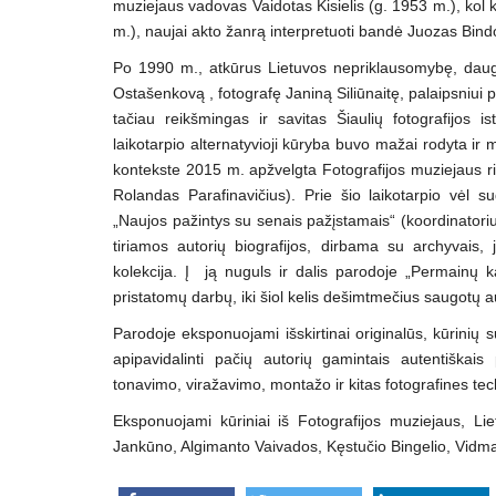
muziejaus vadovas Vaidotas Kisielis (g. 1953 m.), kol 
m.), naujai akto žanrą interpretuoti bandė Juozas Bin
Po 1990 m., atkūrus Lietuvos nepriklausomybę, daugum
Ostašenkovą , fotografę Janiną Siliūnaitę, palaipsniui 
tačiau reikšmingas ir savitas Šiaulių fotografijos 
laikotarpio alternatyvioji kūryba buvo mažai rodyta ir 
kontekste 2015 m. apžvelgta Fotografijos muziejaus rink
Rolandas Parafinavičius). Prie šio laikotarpio vėl su
„Naujos pažintys su senais pažįstamais“ (koordinatoriu
tiriamos autorių biografijos, dirbama su archyvais, 
kolekcija. Į ją nuguls ir dalis parodoje „Permainų k
pristatomų darbų, iki šiol kelis dešimtmečius saugotų 
Parodoje eksponuojami išskirtinai originalūs, kūrinių 
apipavidalinti pačių autorių gamintais autentiškais
tonavimo, viražavimo, montažo ir kitas fotografines te
Eksponuojami kūriniai iš Fotografijos muziejaus, Li
Jankūno, Algimanto Vaivados, Kęstučio Bingelio, Vidma