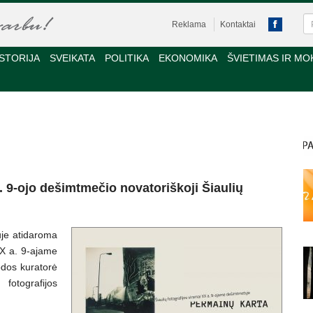
Reklama
Kontaktai
STORIJA
SVEIKATA
POLITIKA
EKONOMIKA
ŠVIETIMAS IR MO
. 9-ojo dešimtmečio novatoriškoji Šiaulių
uje atidaroma
XX a. 9-ajame
odos kuratorė
fotografijos