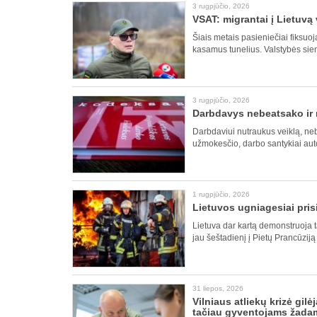
3 rugpjūčio, 2026
VSAT: migrantai į Lietuvą
Šiais metais pasieniečiai fiksuo
kasamus tunelius. Valstybės sie
3 rugpjūčio, 2026
Darbdavys nebeatsako ir 
Darbdaviui nutraukus veiklą, neb
užmokesčio, darbo santykiai auto
1 rugpjūčio, 2026
Lietuvos ugniagesiai pris
Lietuva dar kartą demonstruoja t
jau šeštadienį į Pietų Prancūziją
31 liepos, 2026
Vilniaus atliekų krizė gil
tačiau gyventojams žadam