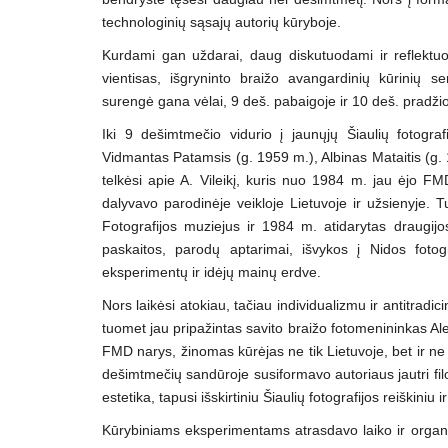
technologinių sąsajų autorių kūryboje.
Kurdami gan uždarai, daug diskutuodami ir reflektuod
vientisas, išgryninto braižo avangardinių kūrinių s
surengė gana vėlai, 9 deš. pabaigoje ir 10 deš. pradžio
Iki 9 dešimtmečio vidurio į jaunųjų Šiaulių fotografi
Vidmantas Patamsis (g. 1959 m.), Albinas Mataitis (g. 1
telkėsi apie A. Vileikį, kuris nuo 1984 m. jau ėjo FM
dalyvavo parodinėje veikloje Lietuvoje ir užsienyje. 
Fotografijos muziejus ir 1984 m. atidarytas draugijos
paskaitos, parodų aptarimai, išvykos į Nidos fotog
eksperimentų ir idėjų mainų erdve.
Nors laikėsi atokiau, tačiau individualizmu ir antitrad
tuomet jau pripažintas savito braižo fotomenininkas A
FMD narys, žinomas kūrėjas ne tik Lietuvoje, bet ir ne k
dešimtmečių sandūroje susiformavo autoriaus jautri fi
estetika, tapusi išskirtiniu Šiaulių fotografijos reiškiniu
Kūrybiniams eksperimentams atrasdavo laiko ir organiz