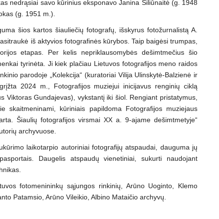
kas nedrąsiai savo kūrinius eksponavo Janina Siliūnaitė (g. 1948
dokas (g. 1951 m.).
a šios kartos šiauliečių fotografų, išskyrus fotožurnalistą A.
pasitraukė iš aktyvios fotografinės kūrybos. Taip baigėsi trumpas,
istorijos etapas. Per kelis nepriklausomybės dešimtmečius šio
menkai tyrinėta. Ji kiek plačiau Lietuvos fotografijos meno raidos
inio parodoje „Kolekcija“ (kuratoriai Vilija Ulinskytė-Balzienė ir
grįžta 2024 m., Fotografijos muziejui inicijavus renginių ciklą
s Viktoras Gundajevas), vykstantį iki šiol. Rengiant pristatymus,
jie skaitmeninami, kūriniais papildoma Fotografijos muziejaus
arta. Šiaulių fotografijos virsmai XX a. 9-ajame dešimtmetyje“
autorių archyvuose.
sukūrimo laikotarpio autoriniai fotografijų atspaudai, dauguma jų
 pasportais. Daugelis atspaudų vienetiniai, sukurti naudojant
chnikas.
etuvos fotomenininkų sąjungos rinkinių, Arūno Uoginto, Klemo
nto Patamsio, Arūno Vileikio, Albino Mataičio
archyvų.