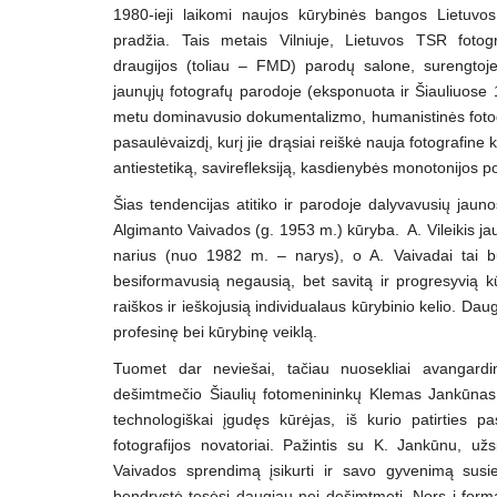
1980-ieji laikomi naujos kūrybinės bangos Lietuvos 
pradžia. Tais metais Vilniuje, Lietuvos TSR fotog
draugijos (toliau – FMD) parodų salone, surengtoje
jaunųjų fotografų parodoje (eksponuota ir Šiauliuose 
metu dominavusio dokumentalizmo, humanistinės fotograf
pasaulėvaizdį, kurį jie drąsiai reiškė nauja fotografin
antiestetiką, savirefleksiją, kasdienybės monotonijos p
Šias tendencijas atitiko ir parodoje dalyvavusių jauno
Algimanto Vaivados (g. 1953 m.) kūryba. A. Vileikis j
narius (nuo 1982 m. – narys), o A. Vaivadai tai b
besiformavusią negausią, bet savitą ir progresyvią k
raiškos ir ieškojusią individualaus kūrybinio kelio. D
profesinę bei kūrybinę veiklą.
Tuomet dar neviešai, tačiau nuosekliai avangardin
dešimtmečio Šiaulių fotomenininkų Klemas Jankūnas 
technologiškai įgudęs kūrėjas, iš kurio patirties p
fotografijos novatoriai. Pažintis su K. Jankūnu, užs
Vaivados sprendimą įsikurti ir savo gyvenimą susiet
bendrystė tęsėsi daugiau nei dešimtmetį. Nors į formal