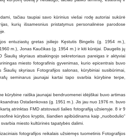
ami, tačiau taupiai savo kūrinius viešai rodę autoriai sukūrė
erijas, kurių išsamesnius pristatymus personalinėse parodose
je.
jos entuziastų gretas įsiliejo Kęstutis Bingelis (g. 1954 m.),
960 m.), Jonas Kaučikas (g. 1954 m.) ir kiti kūrėjai. Daugelis jų
D Šiaulių skyriaus atsakingojo sekretoriaus pareigas ir aktyviai
Turiningas miesto fotografinis gyvenimas, kurio epicentrais buvo
 Šiaulių skyriaus Fotografijos salonas, kūrybiniai susibūrimai,
rafų seminarus jaunajai kartai tapo svarbia kūrybine terpe,
icine kūrybine raiška jaunajai bendruomenei idėjiškai buvo artimas
leksandras Ostašenkovas (g. 1951 m.). Jis jau nuo 1976 m. buvo
artą atrinktas FMD atstovauti šalies fotografiją užsienyje. 8 ir 9
losofinė kūrybos kryptis, šiandien apibūdinama kaip „nuobodulio“
 ir svarbia miesto kultūrinės tapatybės dalimi.
aciniais fotografijos reikalais užsiėmęs tuometinis Fotografijos