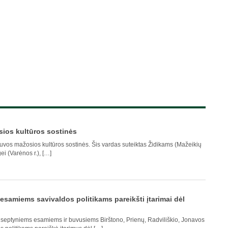
sios kultūros sostinės
uvos mažosios kultūros sostinės. Šis vardas suteiktas Židikams (Mažeikių
ngei (Varėnos r.), […]
samiems savivaldos politikams pareikšti įtarimai dėl
) septyniems esamiems ir buvusiems Birštono, Prienų, Radviliškio, Jonavos