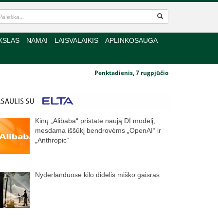
KSLAS
NAMAI
LAISVALAIKIS
APLINKOSAUGA
Penktadienis, 7 rugpjūčio
Kinų „Alibaba“ pristatė naują DI modelį,
mesdama iššūkį bendrovėms „OpenAI“ ir
„Anthropic“
Nyderlanduose kilo didelis miško gaisras