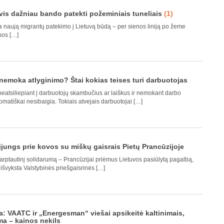
 vis dažniau bando patekti požeminiais tuneliais
(1)
ja naują migrantų patekimo į Lietuvą būdą – per sienos liniją po žeme
nos […]
nemoka atlyginimo? Štai kokias teises turi darbuotojas
eatsiliepiant į darbuotojų skambučius ar laiškus ir nemokant darbo
matiškai nesibaigia. Tokiais atvejais darbuotojai […]
ijungs prie kovos su miškų gaisrais Pietų Prancūzijoje
arptautinį solidarumą – Prancūzijai priėmus Lietuvos pasiūlytą pagalbą,
 išvyksta Valstybinės priešgaisrinės […]
ėja: VAATC ir „Energesman“ viešai apsikeitė kaltinimais,
a – kainos nekils