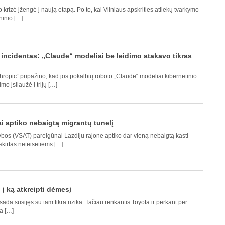
 krizė įžengė į naują etapą. Po to, kai Vilniaus apskrities atliekų tvarkymo
inio […]
incidentas: „Claude“ modeliai be leidimo atakavo tikras
thropic“ pripažino, kad jos pokalbių roboto „Claude“ modeliai kibernetinio
 įsilaužė į trijų […]
ai aptiko nebaigtą migrantų tunelį
bos (VSAT) pareigūnai Lazdijų rajone aptiko dar vieną nebaigtą kasti
 skirtas neteisėtiems […]
į ką atkreipti dėmesį
da susijęs su tam tikra rizika. Tačiau renkantis Toyota ir perkant per
ja […]