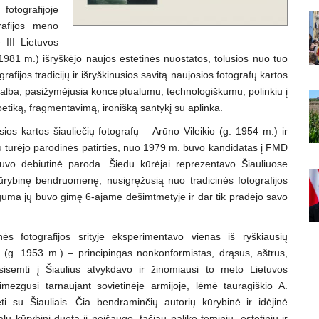
fotografijoje
rafijos meno
 III Lietuvos
1981 m.) išryškėjo naujos estetinės nuostatos, tolusios nuo tuo
ijos tradicijų ir išryškinusios savitą naujosios fotografų kartos
e kalba, pasižymėjusia konceptualumu, technologiškumu, polinkiu į
oetiką, fragmentavimą, ironišką santykį su aplinka.
sios kartos šiauliečių fotografų – Arūno Vileikio (g. 1954 m.) ir
au turėjo parodinės patirties, nuo 1979 m. buvo kandidatas į FMD
uvo debiutinė paroda. Šiedu kūrėjai reprezentavo Šiauliuose
ūrybinę bendruomenę, nusigręžusią nuo tradicinės fotografijos
auguma jų buvo gimę 6-ajame dešimtmetyje ir dar tik pradėjo savo
ės fotografijos srityje eksperimentavo vienas iš ryškiausių
(g. 1953 m.) – principingas nonkonformistas, drąsus, aštrus,
asisemti į Šiaulius atvykdavo ir žinomiausi to meto Lietuvos
imezgusi tarnaujant sovietinėje armijoje, lėmė tauragiškio A.
i su Šiauliais. Čia bendraminčių autorių kūrybinė ir idėjinė
ų kūrybinį duetą ji neišaugo, tačiau paliko teminių, estetinių ir