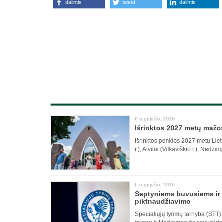
dalintis
tweet
dalintis
6 rugpjūčio, 2026
Išrinktos 2027 metų mažo
Išrinktos penkios 2027 metų Liet
r.), Alvitui (Vilkaviškio r.), Nedzi
6 rugpjūčio, 2026
Septyniems buvusiems ir e
piktnaudžiavimo
Specialiųjų tyrimų tarnyba (STT