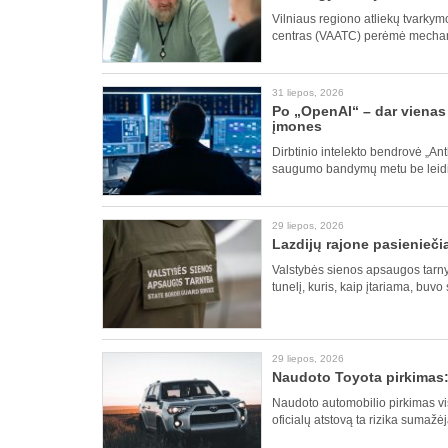
Vilniaus regiono atliekų tvarkymo
centras (VAATC) perėmė mechan
31 liepos, 2026
Po „OpenAI“ – dar vienas 
įmones
Dirbtinio intelekto bendrovė „An
saugumo bandymų metu be leidimo
29 liepos, 2026
Lazdijų rajone pasienieči
Valstybės sienos apsaugos tarny
tunelį, kuris, kaip įtariama, buvo
29 liepos, 2026
Naudoto Toyota pirkimas: 
Naudoto automobilio pirkimas visa
oficialų atstovą ta rizika sumažė