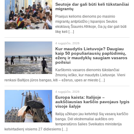
Seutoje dar gali būti keli tūkstančiai
migrantų
Praėjus kelioms dienoms po masinio
migrantų antplūdžio į Ispanijos Seutos
eksklavą Šiaurės Afrikoje, čia jų dar gali būti
likę keli […]
4 rugpjūčio, 2026
Kur maudytis Lietuvoje? Daugiau
kaip 50 populiariausių paplūdimių,
ežerų ir maudyklų saugiam vasaros
poilsiui
Karštomis vasaros dienomis tūkstančiai
žmonių ieško, kur maudytis Lietuvoje. Vieni
renkasi Baltijos jūros bangas, kiti – ežerus, upes ar miesto […]
4 rugpjūčio, 2026
Europa kaista: Italijoje –
aukščiausias karščio pavojaus lygis
visoje šalyje
Italiją užklupo jau ketvirtoji šią vasarą karščio
banga. Dėl ekstremaliai aukštos oro
temperatūros šalies Sveikatos ministerija
ketvirtadienį visiems 27 didiesiems […]