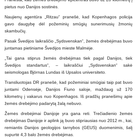
pietus nuo Danijos sostinės.
Naujienų agentūra „Ritzau“ pranešė, kad Kopenhagos policija
gavo daugybę dėl požeminių smūgių sunerimusių žmonių
skambučių.
Pasak Švedijos laikraščio „Sydsvenskan“, žemės drebėjimas buvo
juntamas pietiniame Švedijos mieste Malmėje.
„Tai gana stiprus žemės drebėjimas tiek pagal Danijos, tiek
Švedijos standartus“, – laikraščiui „Sydsvenskan“ sakė
seismologas Björnas Lundas iš Upsalos universiteto.
Transliuotojas DR pranešė, kad požeminiai smūgiai taip pat buvo
juntami Odensėje, Danijos Fiuno saloje, maždaug už 170
kilometrų į vakarus nuo Kopenhagos. Iš pradžių pranešimų apie
žemės drebėjimo padarytą žalą nebuvo.
Žemės drebėjimai Danijoje yra gana reti. Trečiadienio žemės
drebėjimas Danijoje ir aplink ją buvo stipriausias nuo 2012 m., kai,
remiantis Danijos geologijos tarnybos (GEUS) duomenimis, šalį
supurtė 4,3 balo žemės drebėjimas.