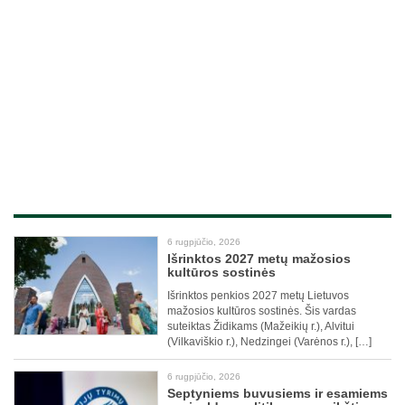
6 rugpjūčio, 2026
Išrinktos 2027 metų mažosios
kultūros sostinės
Išrinktos penkios 2027 metų Lietuvos
mažosios kultūros sostinės. Šis vardas
suteiktas Židikams (Mažeikių r.), Alvitui
(Vilkaviškio r.), Nedzingei (Varėnos r.), […]
6 rugpjūčio, 2026
Septyniems buvusiems ir esamiems