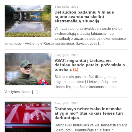
3 rugpjūčio, 2026
Dėl audros padarinių Vilniaus
rajone svarstoma skelbti
ekstremaliąją situaciją
Vilniaus rajono savivaldybė svarsto skelbti
ekstremaliąją situaciją labiausiai nuo
savaitgalį praūžusios audros nukentėjusiose
teritorijose – Avižienių ir Riešės seniūnijose. Savivaldybės […]
3 rugpjūčio, 2026
VSAT: migrantai į Lietuvą vis
dažniau bando patekti požeminiais
tuneliais
(1)
Šiais metais pasieniečiai fiksuoja naują
migrantų patekimo į Lietuvą būdą – per
sienos liniją po žeme kasamus tunelius.
Valstybės sienos […]
3 rugpjūčio, 2026
Darbdavys nebeatsako ir nemoka
atlyginimo? Štai kokias teises turi
darbuotojas
Darbdaviui nutraukus veiklą, nebeatsiliepiant
į darbuotojų skambučius ar laiškus ir