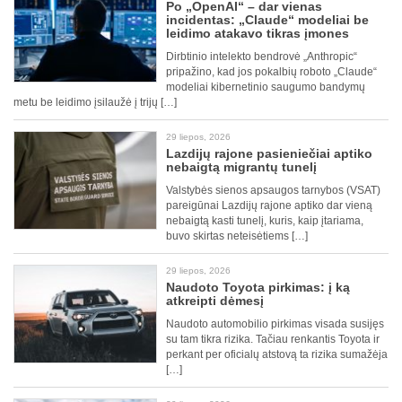
Po „OpenAI“ – dar vienas
incidentas: „Claude“ modeliai be
leidimo atakavo tikras įmones
Dirbtinio intelekto bendrovė „Anthropic“
pripažino, kad jos pokalbių roboto „Claude“
modeliai kibernetinio saugumo bandymų
metu be leidimo įsilaužė į trijų […]
29 liepos, 2026
Lazdijų rajone pasieniečiai aptiko
nebaigtą migrantų tunelį
Valstybės sienos apsaugos tarnybos (VSAT)
pareigūnai Lazdijų rajone aptiko dar vieną
nebaigtą kasti tunelį, kuris, kaip įtariama,
buvo skirtas neteisėtiems […]
29 liepos, 2026
Naudoto Toyota pirkimas: į ką
atkreipti dėmesį
Naudoto automobilio pirkimas visada susijęs
su tam tikra rizika. Tačiau renkantis Toyota ir
perkant per oficialų atstovą ta rizika sumažėja
[…]