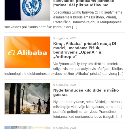
savivaldos politikams pareikšti
įtarimai dėl piktnaudžiavimo
Specialiųjų tyrimų tarnyba (STT) septyniems
esamiems ir buvusiems Birštono, Prienų,
Radviliškio, Jonavos rajonų ir Marijampolės
savivaldos politikams pareiškė įtarimus dėl […]
5 rugpjūčio, 2026
Kinų „Alibaba“ pristatė naują DI
modelį, mesdama iššūkį
bendrovėms „OpenAI“ ir
„Anthropic“
Varžyboms dėl lyderystės dirbtinio intelekto
srityje visame pasaulyje vis aštrėjant, Kinijos
technologijų ir elektroninės prekybos milžinė „Alibaba“ pristatė dar vieną […]
5 rugpjūčio, 2026
Nyderlanduose kilo didelis miško
gaisras
Nyderlandų rytuose, netoli Vokietijos sienos,
miškingoje vietovėje kilo gaisras, pirmadienį
pranešė gelbėjimo tarnybos. Pranešime
teigiama, kad ugniagesiai buvo išsiųsti į […]
5 rugpjūčio, 2026