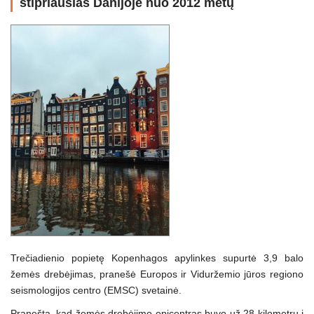
stipriausias Danijoje nuo 2012 metų
Trečiadienio popietę Kopenhagos apylinkes supurtė 3,9 balo
žemės drebėjimas, pranešė Europos ir Viduržemio jūros regiono
seismologijos centro (EMSC) svetainė.
Pranešta, kad žemės drebėjimo epicentras buvo už 28 kilometrų į