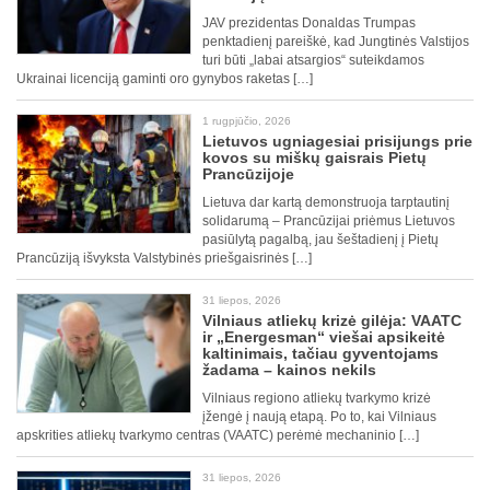
JAV prezidentas Donaldas Trumpas
penktadienį pareiškė, kad Jungtinės Valstijos
turi būti „labai atsargios“ suteikdamos
Ukrainai licenciją gaminti oro gynybos raketas […]
1 rugpjūčio, 2026
Lietuvos ugniagesiai prisijungs prie
kovos su miškų gaisrais Pietų
Prancūzijoje
Lietuva dar kartą demonstruoja tarptautinį
solidarumą – Prancūzijai priėmus Lietuvos
pasiūlytą pagalbą, jau šeštadienį į Pietų
Prancūziją išvyksta Valstybinės priešgaisrinės […]
31 liepos, 2026
Vilniaus atliekų krizė gilėja: VAATC
ir „Energesman“ viešai apsikeitė
kaltinimais, tačiau gyventojams
žadama – kainos nekils
Vilniaus regiono atliekų tvarkymo krizė
įžengė į naują etapą. Po to, kai Vilniaus
apskrities atliekų tvarkymo centras (VAATC) perėmė mechaninio […]
31 liepos, 2026