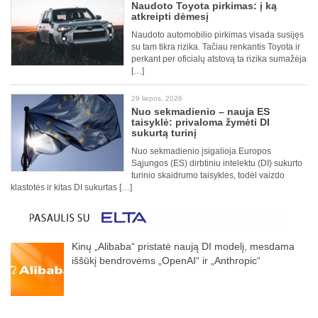
Naudoto Toyota pirkimas: į ką
atkreipti dėmesį
Naudoto automobilio pirkimas visada susijęs
su tam tikra rizika. Tačiau renkantis Toyota ir
perkant per oficialų atstovą ta rizika sumažėja
[…]
29 liepos, 2026
Nuo sekmadienio – nauja ES
taisyklė: privaloma žymėti DI
sukurtą turinį
Nuo sekmadienio įsigalioja Europos
Sąjungos (ES) dirbtiniu intelektu (DI) sukurto
turinio skaidrumo taisyklės, todėl vaizdo
klastotės ir kitas DI sukurtas […]
Kinų „Alibaba“ pristatė naują DI modelį, mesdama
iššūkį bendrovėms „OpenAI“ ir „Anthropic“