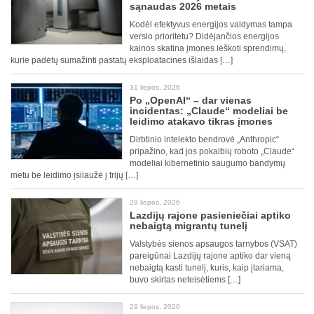
sąnaudas 2026 metais
Kodėl efektyvus energijos valdymas tampa
verslo prioritetu? Didėjančios energijos
kainos skatina įmones ieškoti sprendimų,
kurie padėtų sumažinti pastatų eksploatacines išlaidas […]
31 liepos, 2026
Po „OpenAI“ – dar vienas
incidentas: „Claude“ modeliai be
leidimo atakavo tikras įmones
Dirbtinio intelekto bendrovė „Anthropic“
pripažino, kad jos pokalbių roboto „Claude“
modeliai kibernetinio saugumo bandymų
metu be leidimo įsilaužė į trijų […]
29 liepos, 2026
Lazdijų rajone pasieniečiai aptiko
nebaigtą migrantų tunelį
Valstybės sienos apsaugos tarnybos (VSAT)
pareigūnai Lazdijų rajone aptiko dar vieną
nebaigtą kasti tunelį, kuris, kaip įtariama,
buvo skirtas neteisėtiems […]
29 liepos, 2026