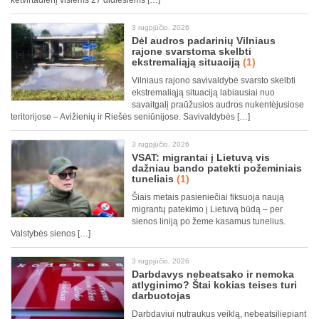
ketvirtadienį visiems 27 didiesiems […]
3 rugpjūčio, 2026
Dėl audros padarinių Vilniaus
rajone svarstoma skelbti
ekstremaliąją situaciją
(1)
Vilniaus rajono savivaldybė svarsto skelbti
ekstremaliąją situaciją labiausiai nuo
savaitgalį praūžusios audros nukentėjusiose
teritorijose – Avižienių ir Riešės seniūnijose. Savivaldybės […]
3 rugpjūčio, 2026
VSAT: migrantai į Lietuvą vis
dažniau bando patekti požeminiais
tuneliais
(1)
Šiais metais pasieniečiai fiksuoja naują
migrantų patekimo į Lietuvą būdą – per
sienos liniją po žeme kasamus tunelius.
Valstybės sienos […]
3 rugpjūčio, 2026
Darbdavys nebeatsako ir nemoka
atlyginimo? Štai kokias teises turi
darbuotojas
Darbdaviui nutraukus veiklą, nebeatsiliepiant