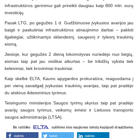
infrastruktūros gerinimui gali prireikti daugiau kaip 800 mln. eurų
investicijų.
Pasak LTG, po gegužės 1 d. Gudžiūnuose įvykusios avarijos jau
baigti ir paskutiniai infrastruktūros atnaujinimo darbai – pakloti
ilgabėgiai, užtikrinantys sklandesnį, saugesnį ir tylesnį traukinių
eismą.
Jiesioje, kur gegužės 2 dieną lokomotyvas nuriedėjo nuo bėgių,
eismas taip pat jau visiškai atkurtas – be trikdžių vyksta tiek
keleiviniai, tiek krovininiai traukiniai.
Kaip skelbė ELTA, Kauno apygardos prokuratūra, reaguodama į
per vieną savaitgalį įvykusias traukinių avarijas, taip pat pradėjo
du atskirus ikiteisminius tyrimus.
Teisingumo ministerijos Saugos tyrimų skyrius taip pat pradėjo
avarijų saugos tyrimus, veiksmų ėmėsi ir Lietuvos transporto
saugos administracija (LTSA).
dalintis
tweet
dalintis