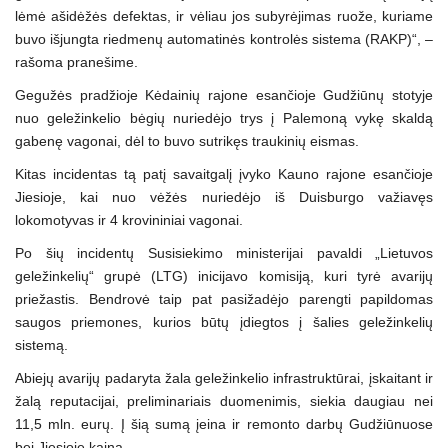
lėmė ašidėžės defektas, ir vėliau jos subyrėjimas ruože, kuriame
buvo išjungta riedmenų automatinės kontrolės sistema (RAKP)“, –
rašoma pranešime.
Gegužės pradžioje Kėdainių rajone esančioje Gudžiūnų stotyje
nuo geležinkelio bėgių nuriedėjo trys į Palemoną vykę skaldą
gabenę vagonai, dėl to buvo sutrikęs traukinių eismas.
Kitas incidentas tą patį savaitgalį įvyko Kauno rajone esančioje
Jiesioje, kai nuo vėžės nuriedėjo iš Duisburgo važiavęs
lokomotyvas ir 4 krovininiai vagonai.
Po šių incidentų Susisiekimo ministerijai pavaldi „Lietuvos
geležinkelių“ grupė (LTG) inicijavo komisiją, kuri tyrė avarijų
priežastis. Bendrovė taip pat pasižadėjo parengti papildomas
saugos priemones, kurios būtų įdiegtos į šalies geležinkelių
sistemą.
Abiejų avarijų padaryta žala geležinkelio infrastruktūrai, įskaitant ir
žalą reputacijai, preliminariais duomenimis, siekia daugiau nei
11,5 mln. eurų. Į šią sumą įeina ir remonto darbų Gudžiūnuose
bei Jiesioje kaina.