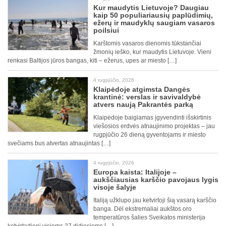
Kur maudytis Lietuvoje? Daugiau
kaip 50 populiariausių paplūdimių,
ežerų ir maudyklų saugiam vasaros
poilsiui
Karštomis vasaros dienomis tūkstančiai
žmonių ieško, kur maudytis Lietuvoje. Vieni
renkasi Baltijos jūros bangas, kiti – ežerus, upes ar miesto […]
4 rugpjūčio, 2026
Klaipėdoje atgimsta Dangės
krantinė: verslas ir savivaldybė
atvers naują Pakrantės parką
Klaipėdoje baigiamas įgyvendinti išskirtinis
viešosios erdvės atnaujinimo projektas – jau
rugpjūčio 26 dieną gyventojams ir miesto
svečiams bus atvertas atnaujintas […]
4 rugpjūčio, 2026
Europa kaista: Italijoje –
aukščiausias karščio pavojaus lygis
visoje šalyje
Italiją užklupo jau ketvirtoji šią vasarą karščio
banga. Dėl ekstremaliai aukštos oro
temperatūros šalies Sveikatos ministerija