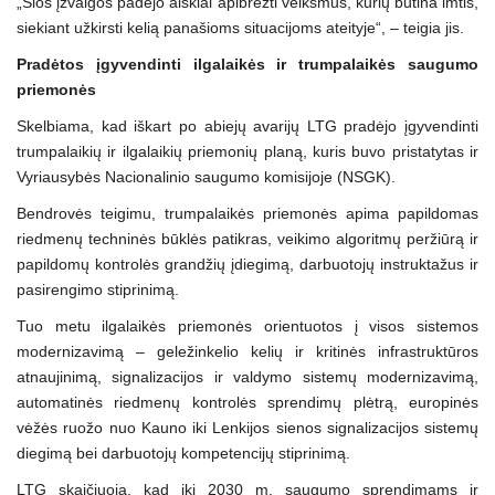
„Šios įžvalgos padėjo aiškiai apibrėžti veiksmus, kurių būtina imtis,
siekiant užkirsti kelią panašioms situacijoms ateityje“, – teigia jis.
Pradėtos įgyvendinti ilgalaikės ir trumpalaikės saugumo
priemonės
Skelbiama, kad iškart po abiejų avarijų LTG pradėjo įgyvendinti
trumpalaikių ir ilgalaikių priemonių planą, kuris buvo pristatytas ir
Vyriausybės Nacionalinio saugumo komisijoje (NSGK).
Bendrovės teigimu, trumpalaikės priemonės apima papildomas
riedmenų techninės būklės patikras, veikimo algoritmų peržiūrą ir
papildomų kontrolės grandžių įdiegimą, darbuotojų instruktažus ir
pasirengimo stiprinimą.
Tuo metu ilgalaikės priemonės orientuotos į visos sistemos
modernizavimą – geležinkelio kelių ir kritinės infrastruktūros
atnaujinimą, signalizacijos ir valdymo sistemų modernizavimą,
automatinės riedmenų kontrolės sprendimų plėtrą, europinės
vėžės ruožo nuo Kauno iki Lenkijos sienos signalizacijos sistemų
diegimą bei darbuotojų kompetencijų stiprinimą.
LTG skaičiuoja, kad iki 2030 m. saugumo sprendimams ir