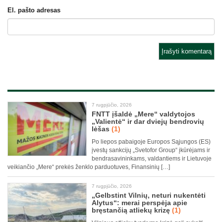
El. pašto adresas
7 rugpjūčio, 2026
FNTT įšaldė „Mere“ valdytojos
„Valientė“ ir dar dviejų bendrovių
lėšas
(1)
Po liepos pabaigoje Europos Sąjungos (ES)
įvestų sankcijų „Svetofor Group“ įkūrėjams ir
bendrasavininkams, valdantiems ir Lietuvoje
veikiančio „Mere“ prekės ženklo parduotuves, Finansinių […]
7 rugpjūčio, 2026
„Gelbstint Vilnių, neturi nukentėti
Alytus“: merai perspėja apie
bręstančią atliekų krizę
(1)