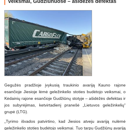
veiksmai, Gudžiūnuose – ašidėžės defektas
Gegužės pradžioje įvykusią traukinio avariją Kauno rajone
esančioje Jiesioje lėmė geležinkelio stoties budėtojo veiksmai, o
Kėdainių rajone esančioje Gudžiūnų stotyje – ašidėžės defektas ir
jos subyrėjimas, ketvirtadienį pranešė „Lietuvos geležinkelių“
grupė (LTG).
„Tyrimo išvados patvirtino, kad Jiesios atveju avariją nulėmė
geležinkelio stoties budėtojo veiksmai. Tuo tarpu Gudžiūnų avariją