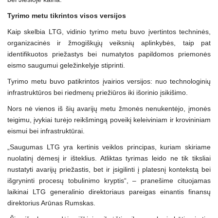
Tyrimo metu tikrintos visos versijos
Kaip skelbia LTG, vidinio tyrimo metu buvo įvertintos techninės,
organizacinės ir žmogiškųjų veiksnių aplinkybės, taip pat
identifikuotos priežastys bei numatytos papildomos priemonės
eismo saugumui geležinkelyje stiprinti.
Tyrimo metu buvo patikrintos įvairios versijos: nuo technologinių
infrastruktūros bei riedmenų priežiūros iki išorinio įsikišimo.
Nors nė vienos iš šių avarijų metu žmonės nenukentėjo, įmonės
teigimu, įvykiai turėjo reikšmingą poveikį keleiviniam ir krovininiam
eismui bei infrastruktūrai.
„Saugumas LTG yra kertinis veiklos principas, kuriam skiriame
nuolatinį dėmesį ir išteklius. Atliktas tyrimas leido ne tik tiksliai
nustatyti avarijų priežastis, bet ir įsigilinti į platesnį kontekstą bei
išgryninti procesų tobulinimo kryptis“, – pranešime cituojamas
laikinai LTG generalinio direktoriaus pareigas einantis finansų
direktorius Arūnas Rumskas.