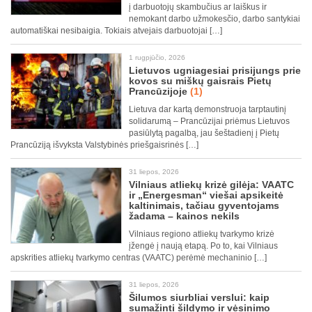
į darbuotojų skambučius ar laiškus ir
nemokant darbo užmokesčio, darbo santykiai
automatiškai nesibaigia. Tokiais atvejais darbuotojai […]
1 rugpjūčio, 2026
Lietuvos ugniagesiai prisijungs prie
kovos su miškų gaisrais Pietų
Prancūzijoje
(1)
Lietuva dar kartą demonstruoja tarptautinį
solidarumą – Prancūzijai priėmus Lietuvos
pasiūlytą pagalbą, jau šeštadienį į Pietų
Prancūziją išvyksta Valstybinės priešgaisrinės […]
31 liepos, 2026
Vilniaus atliekų krizė gilėja: VAATC
ir „Energesman“ viešai apsikeitė
kaltinimais, tačiau gyventojams
žadama – kainos nekils
Vilniaus regiono atliekų tvarkymo krizė
įžengė į naują etapą. Po to, kai Vilniaus
apskrities atliekų tvarkymo centras (VAATC) perėmė mechaninio […]
31 liepos, 2026
Šilumos siurbliai verslui: kaip
sumažinti šildymo ir vėsinimo