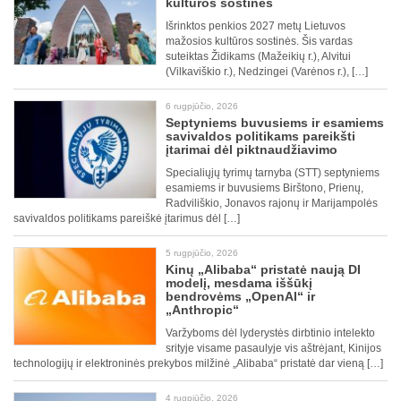
kultūros sostinės
Išrinktos penkios 2027 metų Lietuvos
mažosios kultūros sostinės. Šis vardas
suteiktas Židikams (Mažeikių r.), Alvitui
(Vilkaviškio r.), Nedzingei (Varėnos r.), […]
6 rugpjūčio, 2026
Septyniems buvusiems ir esamiems
savivaldos politikams pareikšti
įtarimai dėl piktnaudžiavimo
Specialiųjų tyrimų tarnyba (STT) septyniems
esamiems ir buvusiems Birštono, Prienų,
Radviliškio, Jonavos rajonų ir Marijampolės
savivaldos politikams pareiškė įtarimus dėl […]
5 rugpjūčio, 2026
Kinų „Alibaba“ pristatė naują DI
modelį, mesdama iššūkį
bendrovėms „OpenAI“ ir
„Anthropic“
Varžyboms dėl lyderystės dirbtinio intelekto
srityje visame pasaulyje vis aštrėjant, Kinijos
technologijų ir elektroninės prekybos milžinė „Alibaba“ pristatė dar vieną […]
4 rugpjūčio, 2026