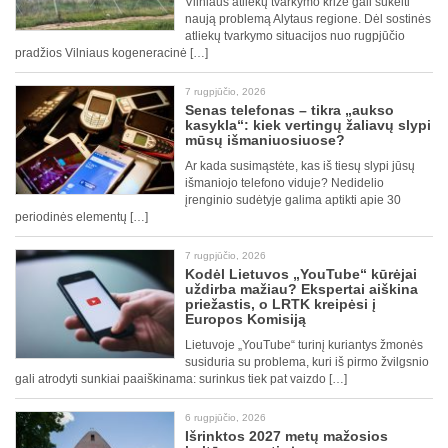
Vilniaus atliekų tvarkymo krizė gali sukelti
naują problemą Alytaus regione. Dėl sostinės
atliekų tvarkymo situacijos nuo rugpjūčio
pradžios Vilniaus kogeneracinė […]
7 rugpjūčio, 2026
Senas telefonas – tikra „aukso
kasykla“: kiek vertingų žaliavų slypi
mūsų išmaniuosiuose?
Ar kada susimąstėte, kas iš tiesų slypi jūsų
išmaniojo telefono viduje? Nedidelio
įrenginio sudėtyje galima aptikti apie 30
periodinės elementų […]
7 rugpjūčio, 2026
Kodėl Lietuvos „YouTube“ kūrėjai
uždirba mažiau? Ekspertai aiškina
priežastis, o LRTK kreipėsi į
Europos Komisiją
Lietuvoje „YouTube“ turinį kuriantys žmonės
susiduria su problema, kuri iš pirmo žvilgsnio
gali atrodyti sunkiai paaiškinama: surinkus tiek pat vaizdo […]
6 rugpjūčio, 2026
Išrinktos 2027 metų mažosios