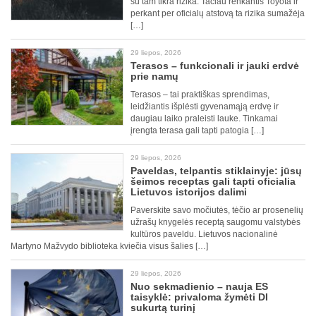
su tam tikra rizika. Tačiau renkantis Toyota ir
perkant per oficialų atstovą ta rizika sumažėja
[…]
29 liepos, 2026
Terasos – funkcionali ir jauki erdvė
prie namų
Terasos – tai praktiškas sprendimas,
leidžiantis išplėsti gyvenamąją erdvę ir
daugiau laiko praleisti lauke. Tinkamai
įrengta terasa gali tapti patogia […]
29 liepos, 2026
Paveldas, telpantis stiklainyje: jūsų
šeimos receptas gali tapti oficialia
Lietuvos istorijos dalimi
Paverskite savo močiutės, tėčio ar prosenelių
užrašų knygelės receptą saugomu valstybės
kultūros paveldu. Lietuvos nacionalinė
Martyno Mažvydo biblioteka kviečia visus šalies […]
29 liepos, 2026
Nuo sekmadienio – nauja ES
taisyklė: privaloma žymėti DI
sukurtą turinį