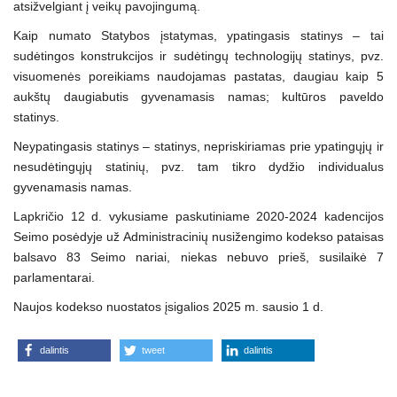
atsižvelgiant į veikų pavojingumą.
Kaip numato Statybos įstatymas, ypatingasis statinys – tai
sudėtingos konstrukcijos ir sudėtingų technologijų statinys, pvz.
visuomenės poreikiams naudojamas pastatas, daugiau kaip 5
aukštų daugiabutis gyvenamasis namas; kultūros paveldo
statinys.
Neypatingasis statinys – statinys, nepriskiriamas prie ypatingųjų ir
nesudėtingųjų statinių, pvz. tam tikro dydžio individualus
gyvenamasis namas.
Lapkričio 12 d. vykusiame paskutiniame 2020-2024 kadencijos
Seimo posėdyje už Administracinių nusižengimo kodekso pataisas
balsavo 83 Seimo nariai, niekas nebuvo prieš, susilaikė 7
parlamentarai.
Naujos kodekso nuostatos įsigalios 2025 m. sausio 1 d.
dalintis
tweet
dalintis