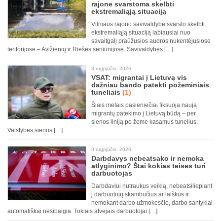
rajone svarstoma skelbti
ekstremaliąją situaciją
Vilniaus rajono savivaldybė svarsto skelbti
ekstremaliąją situaciją labiausiai nuo
savaitgalį praūžusios audros nukentėjusiose
teritorijose – Avižienių ir Riešės seniūnijose. Savivaldybės […]
3 rugpjūčio, 2026
VSAT: migrantai į Lietuvą vis
dažniau bando patekti požeminiais
tuneliais
(1)
Šiais metais pasieniečiai fiksuoja naują
migrantų patekimo į Lietuvą būdą – per
sienos liniją po žeme kasamus tunelius.
Valstybės sienos […]
3 rugpjūčio, 2026
Darbdavys nebeatsako ir nemoka
atlyginimo? Štai kokias teises turi
darbuotojas
Darbdaviui nutraukus veiklą, nebeatsiliepiant
į darbuotojų skambučius ar laiškus ir
nemokant darbo užmokesčio, darbo santykiai
automatiškai nesibaigia. Tokiais atvejais darbuotojai […]