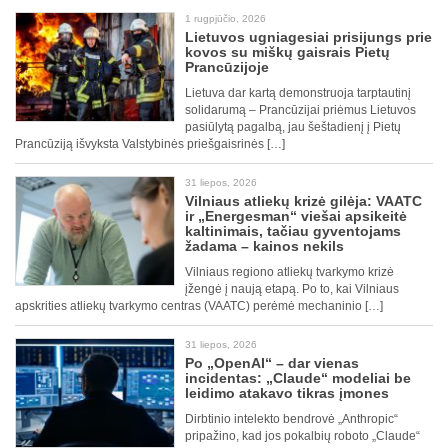
1 rugpjūčio, 2026
Lietuvos ugniagesiai prisijungs prie
kovos su miškų gaisrais Pietų
Prancūzijoje
Lietuva dar kartą demonstruoja tarptautinį
solidarumą – Prancūzijai priėmus Lietuvos
pasiūlytą pagalbą, jau šeštadienį į Pietų
Prancūziją išvyksta Valstybinės priešgaisrinės […]
31 liepos, 2026
Vilniaus atliekų krizė gilėja: VAATC
ir „Energesman“ viešai apsikeitė
kaltinimais, tačiau gyventojams
žadama – kainos nekils
Vilniaus regiono atliekų tvarkymo krizė
įžengė į naują etapą. Po to, kai Vilniaus
apskrities atliekų tvarkymo centras (VAATC) perėmė mechaninio […]
31 liepos, 2026
Po „OpenAI“ – dar vienas
incidentas: „Claude“ modeliai be
leidimo atakavo tikras įmones
Dirbtinio intelekto bendrovė „Anthropic“
pripažino, kad jos pokalbių roboto „Claude“