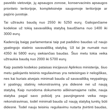
paveldo vietovėje, jų apsaugos zonose, konservacinės apsaugos
prioriteto teritorijoje, kompleksinėje saugomoje teritorijoje ar
pajūrio juostoje.
Tai užtrauks baudą nuo 2550 iki 5250 eurų. Galiojančiame
kodekse už tokią savavališką statybą baudžiama nuo 1400 iki
3000 eurų.
Kadenciją baigę parlamentarai taip pat padidino baudas už naujo
ypatingojo statinio savavališką statybą. Už tai jie numatė nuo
4350 iki 5800 eurų siekiančias baudas. Šiuo metu tokia veika
užtraukia baudą nuo 2000 iki 5700 eurų.
Kaip pastebi kodekso pataisas inicijavusi Aplinkos ministerija, šiuo
metu galiojantis teisinis reguliavimas yra neteisingas ir nelogiškas,
nes kai kuriais atvejais minimali bauda už savavališką neypatingų
ir ypatingų statinių rekonstravimą yra didesnė nei už naują
statybą. Kaip nurodoma dokumento aiškinamajame rašte, nauja
statyba pagal savo pobūdį yra pavojingesnė veika negu
rekonstravimas, todėl minimali bauda už naują statybą turėtų būti
didesnė. Todėl nauju teisiniu reguliavimu nutarta įtvirtinti baudas,