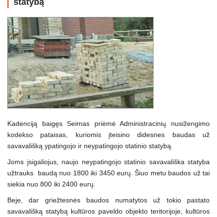
statybą
Kadenciją baigęs Seimas priėmė Administracinių nusižengimo
kodekso pataisas, kuriomis įteisino didesnes baudas už
savavališką ypatingojo ir neypatingojo statinio statybą.
Joms įsigaliojus, naujo neypatingojo statinio savavališka statyba
užtrauks baudą nuo 1800 iki 3450 eurų. Šiuo metu baudos už tai
siekia nuo 800 iki 2400 eurų.
Beje, dar griežtesnės baudos numatytos už tokio pastato
savavališką statybą kultūros paveldo objekto teritorijoje, kultūros