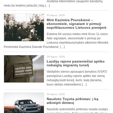
modeliai kibernetinio saugumo bandymų
metu be leidimo įsilaužė į trijų […]
30 liepos, 2026
Mirė Kazimira Prunskienė –
ekonomistė, signatarė ir pirmoji
nepriklausomos Lietuvos premjerė
Eidama 84-uosius metus mirė Kovo 11-osios
Akto signatarė, ekonomistė ir pirmoji po
Lietuvos nepriklausomybės atkūrimo Ministrė
Pirmininkė Kazimira Danutė Prunskienė. […]
29 liepos, 2026
Lazdijų rajone pasieniečiai aptiko
nebaigtą migrantų tunelį
Valstybės sienos apsaugos tarnybos (VSAT)
pareigūnai Lazdijų rajone aptiko dar vieną
nebaigtą kasti tunelį, kuris, kaip įtariama,
buvo skirtas neteisėtiems […]
29 liepos, 2026
Naudoto Toyota pirkimas: į ką
atkreipti dėmesį
Naudoto automobilio pirkimas visada susijęs