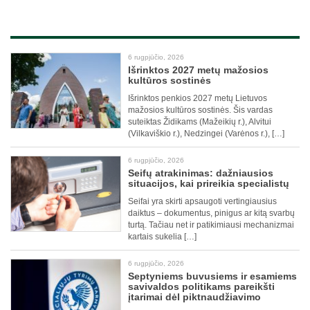
6 rugpjūčio, 2026
Išrinktos 2027 metų mažosios
kultūros sostinės
Išrinktos penkios 2027 metų Lietuvos
mažosios kultūros sostinės. Šis vardas
suteiktas Židikams (Mažeikių r.), Alvitui
(Vilkaviškio r.), Nedzingei (Varėnos r.), […]
6 rugpjūčio, 2026
Seifų atrakinimas: dažniausios
situacijos, kai prireikia specialistų
Seifai yra skirti apsaugoti vertingiausius
daiktus – dokumentus, pinigus ar kitą svarbų
turtą. Tačiau net ir patikimiausi mechanizmai
kartais sukelia […]
6 rugpjūčio, 2026
Septyniems buvusiems ir esamiems
savivaldos politikams pareikšti
įtarimai dėl piktnaudžiavimo