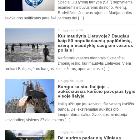
Specialiųjų tyrimų tarnyba (STT) septyniems
esamiems ir buvusiems Birštono, Prienų,
Radviliškio, Jonavos rajonų ir Marijampolės
savivaldos politikams pareiškė įtarimus dėl […]
4 rugpjūčio, 2026
Kur maudytis Lietuvoje? Daugiau
kaip 50 populiariausių paplūdimių,
ežerų ir maudyklų saugiam vasaros
poilsiui
Karštomis vasaros dienomis tūkstančiai
žmonių ieško, kur maudytis Lietuvoje. Vieni
renkasi Baltijos jūros bangas, kiti – ežerus, upes ar miesto […]
4 rugpjūčio, 2026
Europa kaista: Italijoje –
aukščiausias karščio pavojaus lygis
visoje šalyje
Italiją užklupo jau ketvirtoji šią vasarą karščio
banga. Dėl ekstremaliai aukštos oro
temperatūros šalies Sveikatos ministerija
ketvirtadienį visiems 27 didiesiems […]
3 rugpjūčio, 2026
Dėl audros padarinių Vilniaus