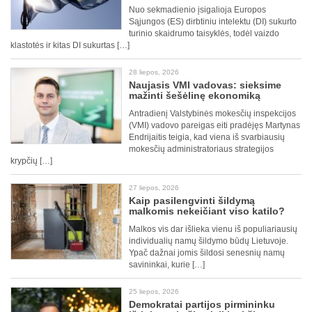
Nuo sekmadienio įsigalioja Europos
Sąjungos (ES) dirbtiniu intelektu (DI) sukurto
turinio skaidrumo taisyklės, todėl vaizdo
klastotės ir kitas DI sukurtas […]
28 liepos, 2026
Naujasis VMI vadovas: sieksime
mažinti šešėlinę ekonomiką
Antradienį Valstybinės mokesčių inspekcijos
(VMI) vadovo pareigas eiti pradėjęs Martynas
Endrijaitis teigia, kad viena iš svarbiausių
mokesčių administratoriaus strategijos
krypčių […]
27 liepos, 2026
Kaip pasilengvinti šildymą
malkomis nekeičiant viso katilo?
Malkos vis dar išlieka vienu iš populiariausių
individualių namų šildymo būdų Lietuvoje.
Ypač dažnai jomis šildosi senesnių namų
savininkai, kurie […]
25 liepos, 2026
Demokratai partijos pirmininku