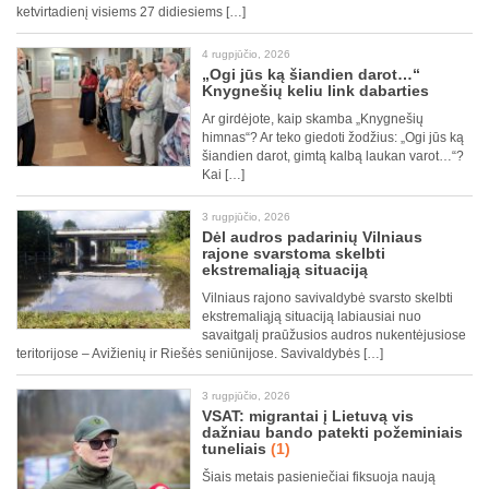
ketvirtadienį visiems 27 didiesiems […]
4 rugpjūčio, 2026
„Ogi jūs ką šiandien darot…“
Knygnešių keliu link dabarties
Ar girdėjote, kaip skamba „Knygnešių
himnas“? Ar teko giedoti žodžius: „Ogi jūs ką
šiandien darot, gimtą kalbą laukan varot…“?
Kai […]
3 rugpjūčio, 2026
Dėl audros padarinių Vilniaus
rajone svarstoma skelbti
ekstremaliąją situaciją
Vilniaus rajono savivaldybė svarsto skelbti
ekstremaliąją situaciją labiausiai nuo
savaitgalį praūžusios audros nukentėjusiose
teritorijose – Avižienių ir Riešės seniūnijose. Savivaldybės […]
3 rugpjūčio, 2026
VSAT: migrantai į Lietuvą vis
dažniau bando patekti požeminiais
tuneliais
(1)
Šiais metais pasieniečiai fiksuoja naują