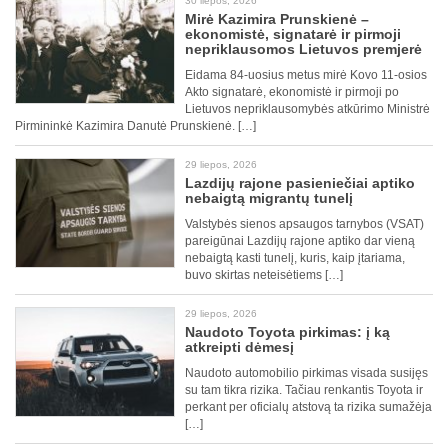
30 liepos, 2026
Mirė Kazimira Prunskienė –
ekonomistė, signatarė ir pirmoji
nepriklausomos Lietuvos premjerė
Eidama 84-uosius metus mirė Kovo 11-osios
Akto signatarė, ekonomistė ir pirmoji po
Lietuvos nepriklausomybės atkūrimo Ministrė
Pirmininkė Kazimira Danutė Prunskienė. […]
29 liepos, 2026
Lazdijų rajone pasieniečiai aptiko
nebaigtą migrantų tunelį
Valstybės sienos apsaugos tarnybos (VSAT)
pareigūnai Lazdijų rajone aptiko dar vieną
nebaigtą kasti tunelį, kuris, kaip įtariama,
buvo skirtas neteisėtiems […]
29 liepos, 2026
Naudoto Toyota pirkimas: į ką
atkreipti dėmesį
Naudoto automobilio pirkimas visada susijęs
su tam tikra rizika. Tačiau renkantis Toyota ir
perkant per oficialų atstovą ta rizika sumažėja
[…]