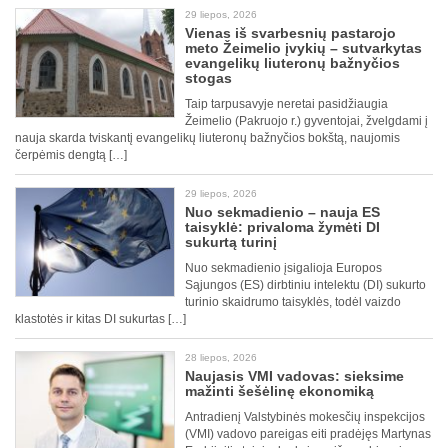
29 liepos, 2026
Vienas iš svarbesnių pastarojo
meto Žeimelio įvykių – sutvarkytas
evangelikų liuteronų bažnyčios
stogas
Taip tarpusavyje neretai pasidžiaugia
Žeimelio (Pakruojo r.) gyventojai, žvelgdami į
nauja skarda tviskantį evangelikų liuteronų bažnyčios bokštą, naujomis
čerpėmis dengtą […]
29 liepos, 2026
Nuo sekmadienio – nauja ES
taisyklė: privaloma žymėti DI
sukurtą turinį
Nuo sekmadienio įsigalioja Europos
Sąjungos (ES) dirbtiniu intelektu (DI) sukurto
turinio skaidrumo taisyklės, todėl vaizdo
klastotės ir kitas DI sukurtas […]
28 liepos, 2026
Naujasis VMI vadovas: sieksime
mažinti šešėlinę ekonomiką
Antradienį Valstybinės mokesčių inspekcijos
(VMI) vadovo pareigas eiti pradėjęs Martynas