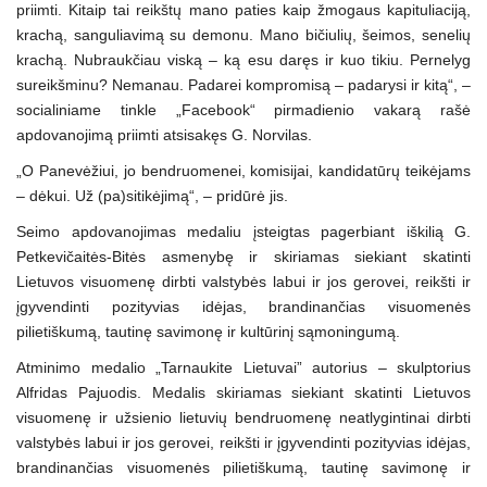
priimti. Kitaip tai reikštų mano paties kaip žmogaus kapituliaciją,
krachą, sanguliavimą su demonu. Mano bičiulių, šeimos, senelių
krachą. Nubraukčiau viską – ką esu daręs ir kuo tikiu. Pernelyg
sureikšminu? Nemanau. Padarei kompromisą – padarysi ir kitą“, –
socialiniame tinkle „Facebook“ pirmadienio vakarą rašė
apdovanojimą priimti atsisakęs G. Norvilas.
„O Panevėžiui, jo bendruomenei, komisijai, kandidatūrų teikėjams
– dėkui. Už (pa)sitikėjimą“, – pridūrė jis.
Seimo apdovanojimas medaliu įsteigtas pagerbiant iškilią G.
Petkevičaitės-Bitės asmenybę ir skiriamas siekiant skatinti
Lietuvos visuomenę dirbti valstybės labui ir jos gerovei, reikšti ir
įgyvendinti pozityvias idėjas, brandinančias visuomenės
pilietiškumą, tautinę savimonę ir kultūrinį sąmoningumą.
Atminimo medalio „Tarnaukite Lietuvai” autorius – skulptorius
Alfridas Pajuodis. Medalis skiriamas siekiant skatinti Lietuvos
visuomenę ir užsienio lietuvių bendruomenę neatlygintinai dirbti
valstybės labui ir jos gerovei, reikšti ir įgyvendinti pozityvias idėjas,
brandinančias visuomenės pilietiškumą, tautinę savimonę ir