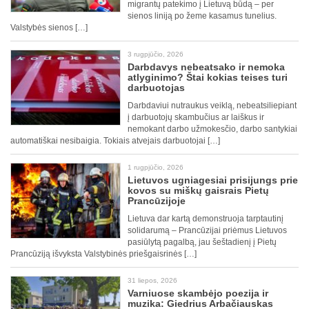
migrantų patekimo į Lietuvą būdą – per
sienos liniją po žeme kasamus tunelius.
Valstybės sienos […]
3 rugpjūčio, 2026
Darbdavys nebeatsako ir nemoka
atlyginimo? Štai kokias teises turi
darbuotojas
Darbdaviui nutraukus veiklą, nebeatsiliepiant
į darbuotojų skambučius ar laiškus ir
nemokant darbo užmokesčio, darbo santykiai
automatiškai nesibaigia. Tokiais atvejais darbuotojai […]
1 rugpjūčio, 2026
Lietuvos ugniagesiai prisijungs prie
kovos su miškų gaisrais Pietų
Prancūzijoje
Lietuva dar kartą demonstruoja tarptautinį
solidarumą – Prancūzijai priėmus Lietuvos
pasiūlytą pagalbą, jau šeštadienį į Pietų
Prancūziją išvyksta Valstybinės priešgaisrinės […]
31 liepos, 2026
Varniuose skambėjo poezija ir
muzika: Giedrius Arbačiauskas