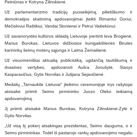
Petniūnas ir Kotryna Zilinskienė.
Už parlamentarizmo tradicijų puoselėjimą, pilietiškumo ir
demokratijos skatinimą apdovanojimai įteikti Rimantui Goriui,
Mėčislovui Raštikiui, Vandai Stonienei ir Petrui Vaitiekūnui.
Už savanorystės kultūros sklaidą Lietuvoje įvertinti Ieva Brogienė,
Marius Burokas, Lietuvos didžiosios kunigaikštienės Birutės
karininkų šeimų moterų sąjunga ir Laima Žemaitienė.
Už visuomeniškai aktualią publicistiką, ugdančią tautiškumą ir
dvasines vertybes, apdovanoti Aušra Jonušytė, Stasys
Kasparavičius, Gytis Norvilas ir Julijana Sejavičienė.
Medalių „Tarnaukite Lietuvai“ įteikimo ceremonijoje trys rašytojai
atsisakė priimti Seimo pirmininko Juozo Oleko teikiamą
apdovanojimą.
Jį priimti atsisakė Marius Burokas, Kotryna Zilinskienė-Zylė ir
Gytis Norvilas.
„Už visą šį pokerį atsakingas prezidentas, Seimo dauguma, o ir
Seimo pirmininkas. Todėl iš pastarojo rankų apdovanojimo negaliu