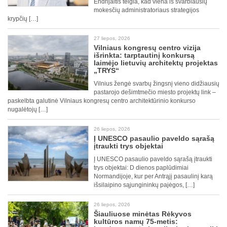
Endrijaitis teigia, kad viena iš svarbiausių
mokesčių administratoriaus strategijos
krypčių […]
27 liepos, 2026
Vilniaus kongresų centro vizija
išrinkta: tarptautinį konkursą
laimėjo lietuvių architektų projektas
„TRYS“
Vilnius žengė svarbų žingsnį vieno didžiausių
pastarojo dešimtmečio miesto projektų link –
paskelbta galutinė Vilniaus kongresų centro architektūrinio konkurso
nugalėtojų […]
26 liepos, 2026
Į UNESCO pasaulio paveldo sąrašą
įtraukti trys objektai
Į UNESCO pasaulio paveldo sąrašą įtraukti
trys objektai: D dienos paplūdimiai
Normandijoje, kur per Antrąjį pasaulinį karą
išsilaipino sąjungininkų pajėgos, […]
26 liepos, 2026
Šiauliuose minėtas Rėkyvos
kultūros namų 75-metis: