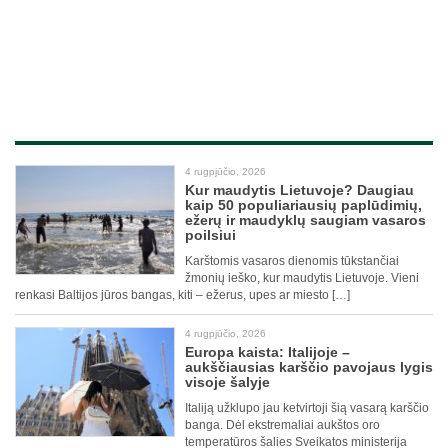
4 rugpjūčio, 2026
Kur maudytis Lietuvoje? Daugiau
kaip 50 populiariausių paplūdimių,
ežerų ir maudyklų saugiam vasaros
poilsiui
Karštomis vasaros dienomis tūkstančiai
žmonių ieško, kur maudytis Lietuvoje. Vieni
renkasi Baltijos jūros bangas, kiti – ežerus, upes ar miesto […]
4 rugpjūčio, 2026
Europa kaista: Italijoje –
aukščiausias karščio pavojaus lygis
visoje šalyje
Italiją užklupo jau ketvirtoji šią vasarą karščio
banga. Dėl ekstremaliai aukštos oro
temperatūros šalies Sveikatos ministerija