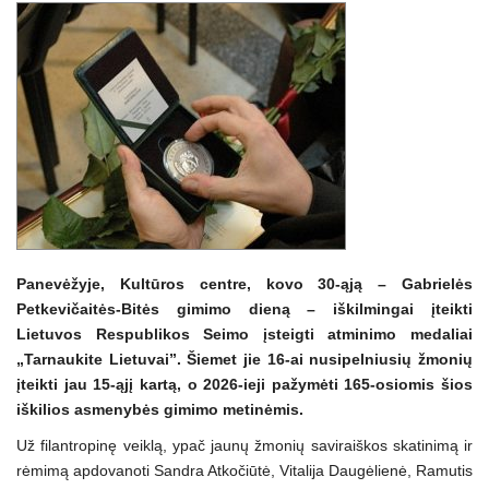
Panevėžyje, Kultūros centre, kovo 30-ąją – Gabrielės
Petkevičaitės-Bitės gimimo dieną – iškilmingai įteikti
Lietuvos Respublikos Seimo įsteigti atminimo medaliai
„Tarnaukite Lietuvai”. Šiemet jie 16-ai nusipelniusių žmonių
įteikti jau 15-ąjį kartą, o 2026-ieji pažymėti 165-osiomis šios
iškilios asmenybės gimimo metinėmis.
Už filantropinę veiklą, ypač jaunų žmonių saviraiškos skatinimą ir
rėmimą apdovanoti Sandra Atkočiūtė, Vitalija Daugėlienė, Ramutis