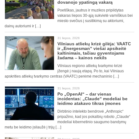
dovanojo ypatingą vakarą
Poetiškas, jautrus ir muzikos pripildytas
vakaras liepos 30-ąją sukvietė varniškius bei
miesto svečius į susitikimą su aktoriumi,
dainų autoriumi ir […]
31 liepos, 2026
Vilniaus atliekų krizė gilėja: VAATC
ir „Energesman“ viešai apsikeitė
kaltinimais, tačiau gyventojams
žadama – kainos nekils
Vilniaus regiono atliekų tvarkymo krizė
įžengė į naują etapą. Po to, kai Vilniaus
apskrities atliekų tvarkymo centras (VAATC) perėmė mechaninio […]
31 liepos, 2026
Po „OpenAI“ – dar vienas
incidentas: „Claude“ modeliai be
leidimo atakavo tikras įmones
Dirbtinio intelekto bendrovė „Anthropic“
pripažino, kad jos pokalbių roboto „Claude“
modeliai kibernetinio saugumo bandymų
metu be leidimo įsilaužė į trijų […]