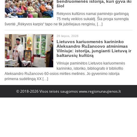
bendruomenės istorija, kuri gyva iki
šiol
Rėkyvos kultūros namai paminėjo garbingą
75 metų veiklos sukaktį. Šia proga surengta
šventė „Rėkyvos karpis“ tapo ne tik jubiliejaus renginiu, […]
26 liepos, 2026
Lietuvos kariuomenės karininko
Aleksandro Ružancovo atminimas
Vilniuje: istorija, jungianti Lietuvą ir
baltarusių kultūrą
Vilniuje paminėtos Lietuvos kariuomenės
karininko, istoriko, bibliografo ir bibliofilo
Aleksandro Ružancovo 60-osios mirties metinės. Jo gyvenimo istorija
primena sudėtingą XX […]
© 2018-2026 Visos teisės saugomos
www.regionunaujienos.lt