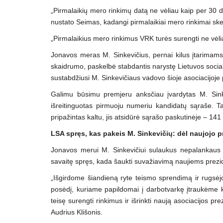
„Pirmalaikių mero rinkimų datą ne vėliau kaip per 30 d
nustato Seimas, kadangi pirmalaikiai mero rinkimai sk
„Pirmalaikius mero rinkimus VRK turės surengti ne vėli
Jonavos meras M. Sinkevičius, pernai kilus įtarimams 
skaidrumo, paskelbė stabdantis narystę Lietuvos sociald
sustabdžiusi M. Sinkevičiaus vadovo šioje asociacijoje
Galimu būsimu premjeru anksčiau įvardytas M. Sink
išreitinguotas pirmuoju numeriu kandidatų sąraše. T
pripažintas kaltu, jis atsidūrė sąrašo paskutinėje – 141 
LSA spręs, kas pakeis M. Sinkevičių: dėl naujojo
Jonavos merui M. Sinkevičiui sulaukus nepalankaus t
savaitę spręs, kada šaukti suvažiavimą naujiems prez
„Išgirdome šiandieną ryte teismo sprendimą ir rugsėj
posėdį, kuriame papildomai į darbotvarkę įtraukėme k
teisę surengti rinkimus ir išrinkti naują asociacijos p
Audrius Klišonis.