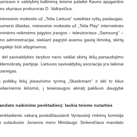
rganizavo ir valstybinį kaltinimą teisme palaikė Kauno apygardos
mo skyriaus prokuroras D. Valkavičius.
ėnesinis mokestis už „Telia Lietuva“ suteiktas ryšių paslaugas,
numerio išlaidas, mėnesinis mokestis už „Telia Play“ internetinės
meninėms reikmėms įsigytos įrangos – televizoriaus „Samsung“ –
no administracijai, siekiant pagrįsti avansu gautą išmoką, skirtą
negalėjo būti atlyginamos.
dėl savivaldybės tarybos nario veiklai skirtų lėšų panaudojimo
emokratų partijoje. Lietuvos savivaldybių asociacija yra laikinai
 pareigas.
 politikų lėšų įsisavinimo tyrimą „Skaidrinam“ ir dėl to kilus
eliarinėmis lėšomis, į teisėsaugos akiratį pakliuvo daugybė
andato naikinimo penktadienį: laukia teismo nutarties
penktadienio vakarą posėdžiausianti Vyriausioji rinkimų komisija
o sulaukusio Jonavos mero Mindaugo Sinkevičiaus mandato