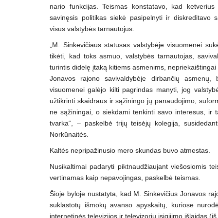
nario funkcijas. Teismas konstatavo, kad ketverius
savinęsis politikas siekė pasipelnyti ir diskreditavo 
visus valstybės tarnautojus.
„M. Sinkevičiaus statusas valstybėje visuomenei sukė
tikėti, kad toks asmuo, valstybės tarnautojas, saviv
turintis didelę įtaką kitiems asmenims, nepriekaištingai 
Jonavos rajono savivaldybėje dirbančių asmenų, be
visuomenei galėjo kilti pagrindas manyti, jog valsty
užtikrinti skaidraus ir sąžiningo jų panaudojimo, suf
ne sąžiningai, o siekdami tenkinti savo interesus, ir t
tvarka“, – paskelbė trijų teisėjų kolegija, susidedan
Norkūnaitės.
Kaltės nepripažinusio mero skundas buvo atmestas.
Nusikaltimai padaryti piktnaudžiaujant viešosiomis te
vertinamas kaip nepavojingas, paskelbė teismas.
Šioje byloje nustatyta, kad M. Sinkevičius Jonavos ra
suklastotų išmokų avanso apyskaitų, kuriose nurodė
internetinės televizijos ir televizorių įsigijimo išlaidas 