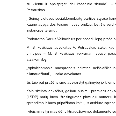
su klientu ir apsispręsti dėl kasacinio skundo“, 
Petrauskas.
Į Seimą Lietuvos socialdemokratų partijos sąraše kand
Kauno apygardos teismo nuosprendžiu, bet šis verdikt
instancijos teismui.
Prokuroras Darius Valkavičius per posėdį liepą prašė at
M. Sinkevičiaus advokatas A. Petrauskas sako, kad 
principus – M. Sinkevičiaus veiksmai nebuvo pasie
atsakomybę.
„Apkaltinamasis nuosprendis priimtas neišsiaiškinu
piktnaudžiauti“, – sako advokatas.
Jis taip pat prašė teismo apsvarstyt galimybę jo klient
Kaip skelbta anksčiau, galimu būsimu premjeru anksči
(LSDP) narių buvo išreitinguotas pirmuoju numeriu k
sprendimo ir buvo pripažintas kaltu, jis atsidūrė sąrašo
Ikiteisminis tyrimas dėl piktnaudžiavimo, dokumento su