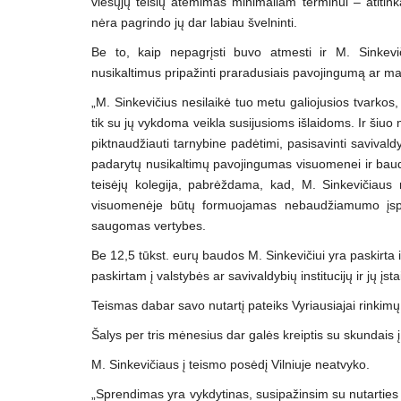
viešųjų teisių atėmimas minimaliam terminui – atitink
nėra pagrindo jų dar labiau švelninti.
Be to, kaip nepagrįsti buvo atmesti ir M. Sinkevi
nusikaltimus pripažinti praradusiais pavojingumą ar ma
„M. Sinkevičius nesilaikė tuo metu galiojusios tvarko
tik su jų vykdoma veikla susijusioms išlaidoms. Ir šiuo
piktnaudžiauti tarnybine padėtimi, pasisavinti savival
padarytų nusikaltimų pavojingumas visuomenei ir baud
teisėjų kolegija, pabrėždama, kad, M. Sinkevičiaus
visuomenėje būtų formuojamas nebaudžiamumo įspū
saugomas vertybes.
Be 12,5 tūkst. eurų baudos M. Sinkevičiui yra paskirta 
paskirtam į valstybės ar savivaldybių institucijų ir jų 
Teismas dabar savo nutartį pateiks Vyriausiajai rinkimų
Šalys per tris mėnesius dar galės kreiptis su skundais 
M. Sinkevičiaus į teismo posėdį Vilniuje neatvyko.
„Sprendimas yra vykdytinas, susipažinsim su nutarties m