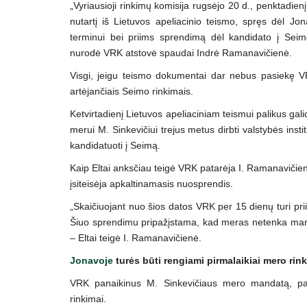
„Vyriausioji rinkimų komisija rugsėjo 20 d., penktadienį
nutartį iš Lietuvos apeliacinio teismo, spręs dėl J
terminui bei priims sprendimą dėl kandidato į Seimo
nurodė VRK atstovė spaudai Indrė Ramanavičienė.
Visgi, jeigu teismo dokumentai dar nebus pasiekę VR
artėjančiais Seimo rinkimais.
Ketvirtadienį Lietuvos apeliaciniam teismui palikus g
merui M. Sinkevičiui trejus metus dirbti valstybės inst
kandidatuoti į Seimą.
Kaip Eltai anksčiau teigė VRK patarėja I. Ramanavičie
įsiteisėja apkaltinamasis nuosprendis.
„Skaičiuojant nuo šios datos VRK per 15 dienų turi pr
Šiuo sprendimu pripažįstama, kad meras netenka manda
– Eltai teigė I. Ramanavičienė.
Jonavoje
turės būti rengiami pirmalaikiai mero rin
VRK panaikinus M. Sinkevičiaus mero mandatą, past
rinkimai.