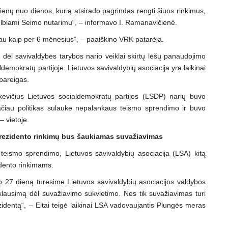
ienų nuo dienos, kurią atsirado pagrindas rengti šiuos rinkimus,
elbiami Seimo nutarimu“, – informavo I. Ramanavičienė.
au kaip per 6 mėnesius“, –
paaiškino VRK patarėja.
dėl savivaldybės tarybos nario veiklai skirtų lėšų panaudojimo
emokratų partijoje. Lietuvos savivaldybių asociacija yra laikinai
 pareigas.
evičius Lietuvos socialdemokratų partijos (LSDP) narių buvo
ačiau politikas sulaukė nepalankaus teismo sprendimo ir buvo
– vietoje.
 prezidento rinkimų bus šaukiamas suvažiavimas
eismo sprendimo, Lietuvos savivaldybių asociacija (LSA) kitą
idento rinkimams.
o 27 dieną turėsime Lietuvos savivaldybių asociacijos valdybos
lausimą dėl suvažiavimo sukvietimo. Nes tik suvažiavimas turi
rezidentą“, – Eltai teigė laikinai LSA vadovaujantis Plungės meras