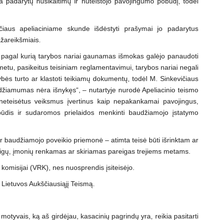
a padarytų nusikaltimų ir nuteistojo pavojingumo pobūdį, todėl
čiaus apeliaciniame skunde išdėstyti prašymai jo padarytus
žareikšmiais.
s, pagal kurią tarybos nariai gaunamas išmokas galėjo panaudoti
 metu, pasikeitus teisiniam reglamentavimui, tarybos nariai negali
dybės turto ar klastoti teikiamų dokumentų, todėl M. Sinkevičiaus
žiamumas nėra išnykęs“, – nutartyje nurodė Apeliacinio teismo
 neteisėtus veiksmus įvertinus kaip nepakankamai pavojingus,
dis ir sudaromos prielaidos menkinti baudžiamojo įstatymo
ir baudžiamojo poveikio priemonė – atimta teisė būti išrinktam ar
įstaigų, įmonių renkamas ar skiriamas pareigas trejiems metams.
 komisijai (VRK), nes nuosprendis įsiteisėjo.
į Lietuvos Aukščiausiąjį Teismą.
otyvais, ką aš girdėjau, kasacinių pagrindų yra, reikia pasitarti