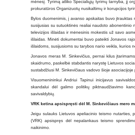
mėnesį. Tyrimą atliko Specialiųjų tyrimų tarnyba, jį o
prokuratūros Organizuotų nusikaltimų ir korupcijos tyri
Bylos duomenimis, į avanso apskaitas buvo įtrauktas m
susijusias su sutuoktinės realiai naudoto abonentinio 
televizijos išlaidas ir mėnesinis mokestis už savo as
išlaidas. Minėti dokumentai buvo pateikti Jonavos rajo
išlaidoms, susijusioms su tarybos nario veikla, kurios 
Jonavos meras M. Sinkevičius, pernai kilus įtarimams 
skaidrumo, paskelbė stabdantis narystę Lietuvos sociald
sustabdžiusi M. Sinkevičiaus vadovo šioje asociacijoje
Visuomenininkui Andriui Tapinui inicijavus savivaldos
skandalui dėl galimo politikų piktnaudžiavimo kanc
savivaldybių.
VRK ketina apsispręsti dėl M. Sinkevičiaus mero m
Jeigu sulauks Lietuvos apeliacinio teismo nutarties, 
(VRK) apsispręs dėl nepalankaus teismo sprendim
naikinimo.