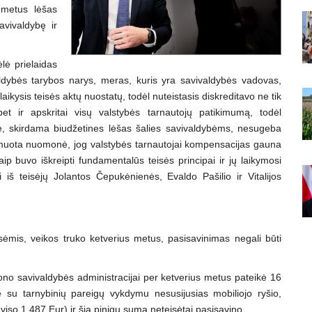
 metus lėšas
savivaldybę ir
lė prielaidas
aldybės tarybos narys, meras, kuris yra savivaldybės vadovas,
laikysis teisės aktų nuostatų, todėl nuteistasis diskreditavo ne tik
t ir apskritai visų valstybės tarnautojų patikimumą, todėl
bė, skirdama biudžetines lėšas šalies savivaldybėms, nesugeba
ormuota nuomonė, jog valstybės tarnautojai kompensacijas gauna
aip buvo iškreipti fundamentalūs teisės principai ir jų laikymosi
ti iš teisėjų Jolantos Čepukėnienės, Evaldo Pašilio ir Vitalijos
isėmis, veikos truko ketverius metus, pasisavinimas negali būti
jono savivaldybės administracijai per ketverius metus pateikė 16
 su tarnybinių pareigų vykdymu nesusijusias mobiliojo ryšio,
(iš viso 1 487 Eur) ir šią pinigų sumą neteisėtai pasisavino.