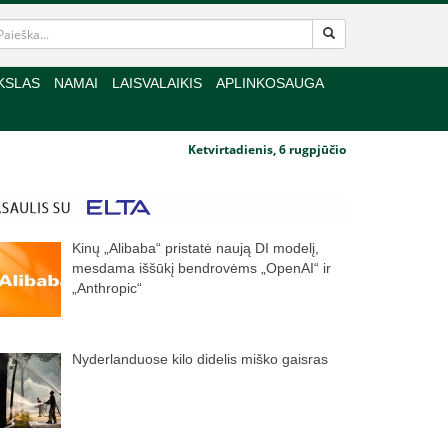
KSLAS
NAMAI
LAISVALAIKIS
APLINKOSAUGA
Ketvirtadienis, 6 rugpjūčio
Kinų „Alibaba“ pristatė naują DI modelį,
mesdama iššūkį bendrovėms „OpenAI“ ir
„Anthropic“
Nyderlanduose kilo didelis miško gaisras