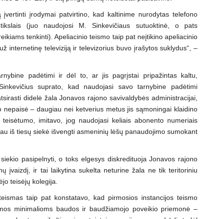
 įvertinti įrodymai patvirtino, kad kaltinime nurodytas telefono
slais (juo naudojosi M. Sinkevičiaus sutuoktinė, o pats
ikiams tenkinti). Apeliacinio teismo taip pat neįtikino apeliacinio
internetinę televiziją ir televizorius buvo įrašytos suklydus“, –
ybine padėtimi ir dėl to, ar jis pagrįstai pripažintas kaltu,
Sinkevičius suprato, kad naudojasi savo tarnybine padėtimi
 atsirasti didelė žala Jonavos rajono savivaldybės administracijai,
 to nepaisė – daugiau nei ketverius metus jis sąmoningai klaidino
eisėtumo, imitavo, jog naudojasi keliais abonento numeriais
 tačiau iš tiesų siekė išvengti asmeninių lėšų panaudojimo sumokant
siekio pasipelnyti, o toks elgesys diskredituoja Jonavos rajono
įvaizdį, ir tai laikytina sukelta neturine žala ne tik teritoriniu
jo teisėjų kolegija.
eismas taip pat konstatavo, kad pirmosios instancijos teismo
rtimos minimalioms baudos ir baudžiamojo poveikio priemonė –