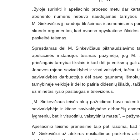
„Byloje surinkti ir apeliacinio proceso metu dar kartą
abonento numeris nebuvo naudojamas tarnybos tik
M. Sinkevičius jį naudojo tik šeimos ir asmeniniams pore
skundo argumentas, kad avanso apyskaitose išlaidos už 
paskelbė teismas.
Spręsdamas dėl M. Sinkevičiaus piktnaudžiavimo tarn
apeliacinės instancijos teismas pažymėjo, jog M. 
priešingais tarnybai tikslais ir kad dėl jo veiksmų gali
Jonavos rajono savivaldybei ir visai valstybei, tačiau
savivaldybės darbuotojus dėl savo gaunamų išmokų t
tarnybinėje veikloje ir dėl to patiria didesnių išlaidų,
už minėtas ryšio paslaugas ir televizorius.
„M. Sinkevičiaus teisės aktų pažeidimai buvo nulemti 
savivaldybėje ir kitose savivaldybėse dirbančių asmenų 
lygmeniu, bet ir visuotiniu, valstybiniu mastu“, – pažymė
Apeliacinio teismo pranešime taip pat rašoma, kad t
M. Sinkevičiui už atskirus nusikaltimus paskirtos a