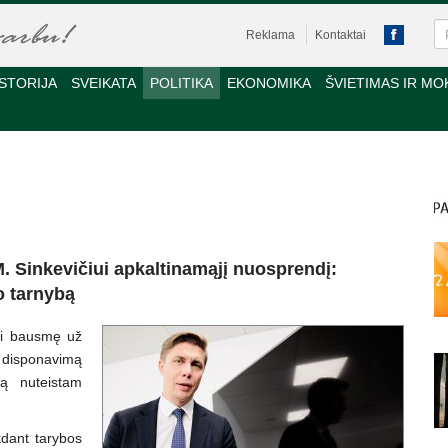
Reklama
Kontaktai
STORIJA
SVEIKATA
POLITIKA
EKONOMIKA
ŠVIETIMAS IR MO
. Sinkevičiui apkaltinamąjį nuosprendį:
vo tarnybą
oti bausmę už
disponavimą
mą nuteistam
kdant tarybos