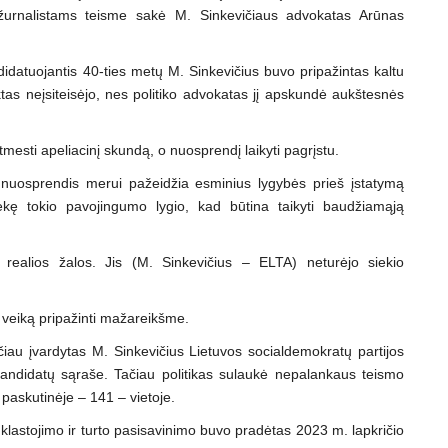
– žurnalistams teisme sakė M. Sinkevičiaus advokatas Arūnas
idatuojantis 40-ties metų M. Sinkevičius buvo pripažintas kaltu
as neįsiteisėjo, nes politiko advokatas jį apskundė aukštesnės
mesti apeliacinį skundą, o nuosprendį laikyti pagrįstu.
nuosprendis merui pažeidžia esminius lygybės prieš įstatymą
kę tokio pavojingumo lygio, kad būtina taikyti baudžiamąją
s realios žalos. Jis (M. Sinkevičius – ELTA) neturėjo siekio
o veiką pripažinti mažareikšme.
au įvardytas M. Sinkevičius Lietuvos socialdemokratų partijos
andidatų sąraše. Tačiau politikas sulaukė nepalankaus teismo
 paskutinėje – 141 – vietoje.
klastojimo ir turto pasisavinimo buvo pradėtas 2023 m. lapkričio