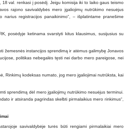
, 18 val. renkasi į posėdį. Jeigu komisija iki to laiko gaus teismo
onavos rajono savivaldybės mero įgaliojimų nutrūkimo nesuėjus
 narius registracijos panaikinimo“, – išplatintame pranešime
K, posėdyje ketinama svarstyti kitus klausimus, susijusius su
alioti žemesnės instancijos sprendimą ir atėmus galimybę Jonavos
itucijose, politikas nebegalės tęsti nei darbo mero pareigose, nei
nė, Rinkimų kodeksas numato, jog mero įgaliojimai nutrūksta, kai
iimti sprendimą dėl mero įgaliojimų nutrūkimo nesuėjus terminui.
to ir atsiranda pagrindas skelbti pirmalaikius mero rinkimus“,
kimai
arojoje savivaldybėje turės būti rengiami pirmalaikiai mero