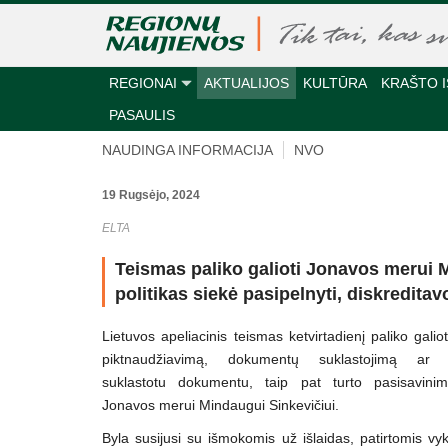
REGIONAI
AKTUALIJOS
KULTŪRA
KRAŠTO I
PASAULIS
NAUDINGA INFORMACIJA
NVO
19 Rugsėjo, 2024
ELTA
Teismas paliko galioti Jonavos merui M
politikas siekė pasipelnyti, diskredita
Lietuvos apeliacinis teismas ketvirtadienį paliko gali
piktnaudžiavimą, dokumentų suklastojimą ar 
suklastotu dokumentu, taip pat turto pasisavini
Jonavos merui Mindaugui Sinkevičiui.
Byla susijusi su išmokomis už išlaidas, patirtomis vy