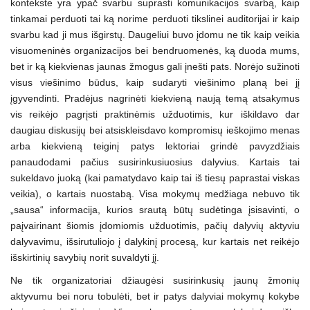
kontekste yra ypač svarbu suprasti komunikacijos svarbą, kaip
tinkamai perduoti tai ką norime perduoti tikslinei auditorijai ir kaip
svarbu kad ji mus išgirstų. Daugeliui buvo įdomu ne tik kaip veikia
visuomeninės organizacijos bei bendruomenės, ką duoda mums,
bet ir ką kiekvienas jaunas žmogus gali įnešti pats. Norėjo sužinoti
visus viešinimo būdus, kaip sudaryti viešinimo planą bei jį
įgyvendinti. Pradėjus nagrinėti kiekvieną naują temą atsakymus
vis reikėjo pagrįsti praktinėmis užduotimis, kur iškildavo dar
daugiau diskusijų bei atsiskleisdavo kompromisų ieškojimo menas
arba kiekvieną teiginį patys lektoriai grindė pavyzdžiais
panaudodami pačius susirinkusiuosius dalyvius. Kartais tai
sukeldavo juoką (kai pamatydavo kaip tai iš tiesų paprastai viskas
veikia), o kartais nuostabą. Visa mokymų medžiaga nebuvo tik
„sausa“ informacija, kurios srautą būtų sudėtinga įsisavinti, o
paįvairinant šiomis įdomiomis užduotimis, pačių dalyvių aktyviu
dalyvavimu, išsirutuliojo į dalykinį procesą, kur kartais net reikėjo
išskirtinių savybių norit suvaldyti jį.
Ne tik organizatoriai džiaugėsi susirinkusių jaunų žmonių
aktyvumu bei noru tobulėti, bet ir patys dalyviai mokymų kokybe