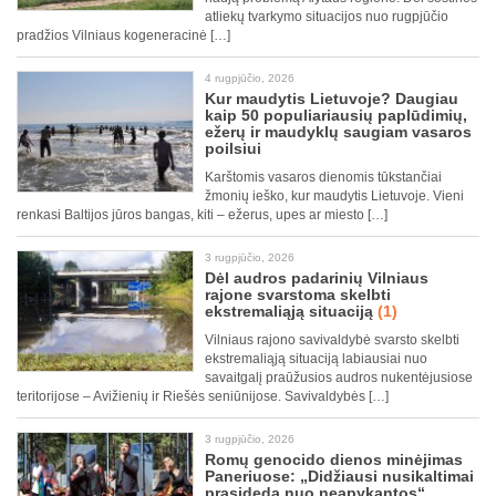
atliekų tvarkymo situacijos nuo rugpjūčio
pradžios Vilniaus kogeneracinė […]
4 rugpjūčio, 2026
Kur maudytis Lietuvoje? Daugiau
kaip 50 populiariausių paplūdimių,
ežerų ir maudyklų saugiam vasaros
poilsiui
Karštomis vasaros dienomis tūkstančiai
žmonių ieško, kur maudytis Lietuvoje. Vieni
renkasi Baltijos jūros bangas, kiti – ežerus, upes ar miesto […]
3 rugpjūčio, 2026
Dėl audros padarinių Vilniaus
rajone svarstoma skelbti
ekstremaliąją situaciją
(1)
Vilniaus rajono savivaldybė svarsto skelbti
ekstremaliąją situaciją labiausiai nuo
savaitgalį praūžusios audros nukentėjusiose
teritorijose – Avižienių ir Riešės seniūnijose. Savivaldybės […]
3 rugpjūčio, 2026
Romų genocido dienos minėjimas
Paneriuose: „Didžiausi nusikaltimai
prasideda nuo neapykantos“