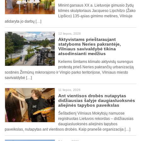
Minint garsaus XX a. Lietuvoje gimusio žydų
kilmės skulptoriaus Jacqueso Lipchitzo (Žako
Lipšico) 135-ąsias gimimo metines, Vilniuje
atidaryta jo darbų […]
12 liepos, 2026
Aktyvistams prieštaraujant
statyboms Neries pakrantėje,
Vilniaus savivaldybė tikina
atsodinsianti medžius
Keliems šimtams klimato aktyvistų surengus
protestą prieš Neries pakrančių urbanizaciją
sostinės Žirmūnų mikrorajono ir Vingio parko teritorijose, Vilniaus miesto
savivaldybė […]
11 liepos, 2026
Ant vientisos drobės nutapytas
didžiausias šalyje daugiasluoksnės
aliejinės tapybos paveikslas
Šeštadienį Vilniaus Mokytojų namuose
registruotas Lietuvos rekordas – didžiausias
daugiasluoksnės aliejinės tapybos
paveikslas, nutapytas ant vientisos drobės. Kaip pranešė organizacija […]