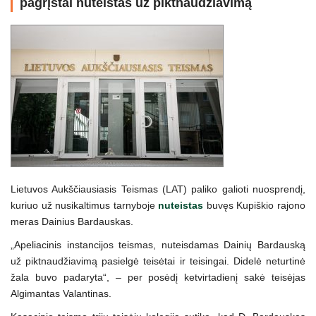
pagrįstai nuteistas už piktnaudžiavimą
Lietuvos Aukščiausiasis Teismas (LAT) paliko galioti nuosprendį,
kuriuo už nusikaltimus tarnyboje
nuteistas
buvęs Kupiškio rajono
meras Dainius Bardauskas.
„Apeliacinis instancijos teismas, nuteisdamas Dainių Bardauską
už piktnaudžiavimą pasielgė teisėtai ir teisingai. Didelė neturtinė
žala buvo padaryta“, – per posėdį ketvirtadienį sakė teisėjas
Algimantas Valantinas.