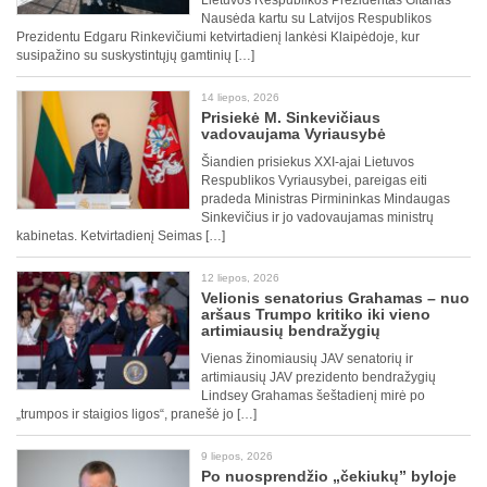
Lietuvos Respublikos Prezidentas Gitanas
Nausėda kartu su Latvijos Respublikos
Prezidentu Edgaru Rinkevičiumi ketvirtadienį lankėsi Klaipėdoje, kur
susipažino su suskystintųjų gamtinių […]
14 liepos, 2026
Prisiekė M. Sinkevičiaus
vadovaujama Vyriausybė
Šiandien prisiekus XXI-ajai Lietuvos
Respublikos Vyriausybei, pareigas eiti
pradeda Ministras Pirmininkas Mindaugas
Sinkevičius ir jo vadovaujamas ministrų
kabinetas. Ketvirtadienį Seimas […]
12 liepos, 2026
Velionis senatorius Grahamas – nuo
aršaus Trumpo kritiko iki vieno
artimiausių bendražygių
Vienas žinomiausių JAV senatorių ir
artimiausių JAV prezidento bendražygių
Lindsey Grahamas šeštadienį mirė po
„trumpos ir staigios ligos“, pranešė jo […]
9 liepos, 2026
Po nuosprendžio „čekiukų” byloje