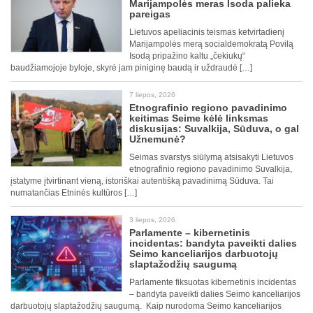
Marijampolės meras Isoda palieka
pareigas
Lietuvos apeliacinis teismas ketvirtadienį
Marijampolės merą socialdemokratą Povilą
Isodą pripažino kaltu „čekiukų“
baudžiamojoje byloje, skyrė jam piniginę baudą ir uždraudė […]
7 liepos, 2026
Etnografinio regiono pavadinimo
keitimas Seime kėlė linksmas
diskusijas: Suvalkija, Sūduva, o gal
Užnemunė?
Seimas svarstys siūlymą atsisakyti Lietuvos
etnografinio regiono pavadinimo Suvalkija,
įstatyme įtvirtinant vieną, istoriškai autentišką pavadinimą Sūduva. Tai
numatančias Etninės kultūros […]
3 liepos, 2026
Parlamente – kibernetinis
incidentas: bandyta paveikti dalies
Seimo kanceliarijos darbuotojų
slaptažodžių saugumą
Parlamente fiksuotas kibernetinis incidentas
– bandyta paveikti dalies Seimo kanceliarijos
darbuotojų slaptažodžių saugumą. Kaip nurodoma Seimo kanceliarijos