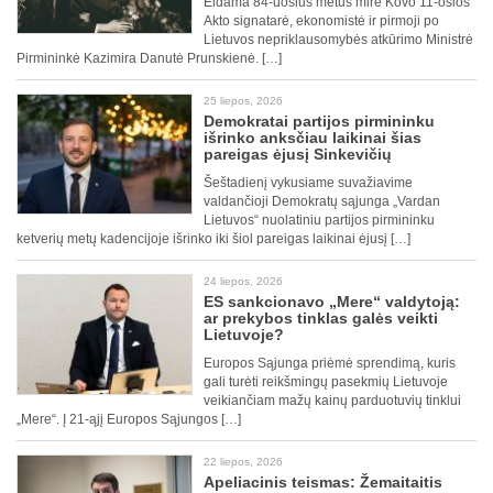
Eidama 84-uosius metus mirė Kovo 11-osios
Akto signatarė, ekonomistė ir pirmoji po
Lietuvos nepriklausomybės atkūrimo Ministrė
Pirmininkė Kazimira Danutė Prunskienė. […]
25 liepos, 2026
Demokratai partijos pirmininku
išrinko anksčiau laikinai šias
pareigas ėjusį Sinkevičių
Šeštadienį vykusiame suvažiavime
valdančioji Demokratų sąjunga „Vardan
Lietuvos“ nuolatiniu partijos pirmininku
ketverių metų kadencijoje išrinko iki šiol pareigas laikinai ėjusį […]
24 liepos, 2026
ES sankcionavo „Mere“ valdytoją:
ar prekybos tinklas galės veikti
Lietuvoje?
Europos Sąjunga priėmė sprendimą, kuris
gali turėti reikšmingų pasekmių Lietuvoje
veikiančiam mažų kainų parduotuvių tinklui
„Mere“. Į 21-ąjį Europos Sąjungos […]
22 liepos, 2026
Apeliacinis teismas: Žemaitaitis