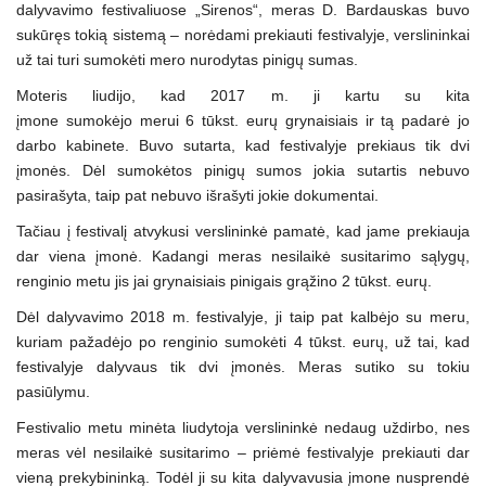
dalyvavimo festivaliuose „Sirenos“, meras D. Bardauskas buvo
sukūręs tokią sistemą – norėdami prekiauti festivalyje, verslininkai
už tai turi sumokėti mero nurodytas pinigų sumas.
Moteris liudijo, kad 2017 m. ji kartu su kita
įmone sumokėjo merui 6 tūkst. eurų grynaisiais ir tą padarė jo
darbo kabinete. Buvo sutarta, kad festivalyje prekiaus tik dvi
įmonės. Dėl sumokėtos pinigų sumos jokia sutartis nebuvo
pasirašyta, taip pat nebuvo išrašyti jokie dokumentai.
Tačiau į festivalį atvykusi verslininkė pamatė, kad jame prekiauja
dar viena įmonė. Kadangi meras nesilaikė susitarimo sąlygų,
renginio metu jis jai grynaisiais pinigais grąžino 2 tūkst. eurų.
Dėl dalyvavimo 2018 m. festivalyje, ji taip pat kalbėjo su meru,
kuriam pažadėjo po renginio sumokėti 4 tūkst. eurų, už tai, kad
festivalyje dalyvaus tik dvi įmonės. Meras sutiko su tokiu
pasiūlymu.
Festivalio metu minėta liudytoja verslininkė nedaug uždirbo, nes
meras vėl nesilaikė susitarimo – priėmė festivalyje prekiauti dar
vieną prekybininką. Todėl ji su kita dalyvavusia įmone nusprendė