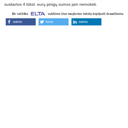
susitartos 4 tūkst. eurų pinigų sumos jam nemokėti.
dalintis
tweet
dalintis