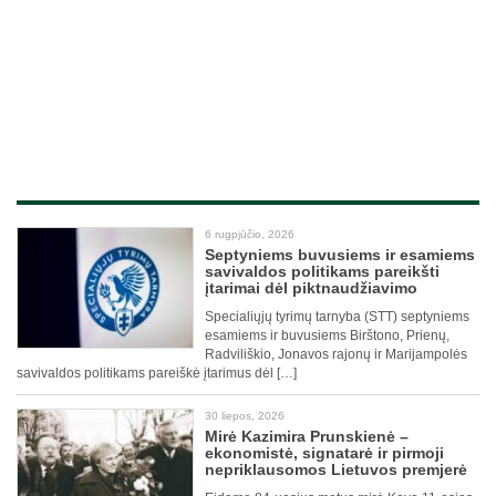
6 rugpjūčio, 2026
Septyniems buvusiems ir esamiems
savivaldos politikams pareikšti
įtarimai dėl piktnaudžiavimo
Specialiųjų tyrimų tarnyba (STT) septyniems
esamiems ir buvusiems Birštono, Prienų,
Radviliškio, Jonavos rajonų ir Marijampolės
savivaldos politikams pareiškė įtarimus dėl […]
30 liepos, 2026
Mirė Kazimira Prunskienė –
ekonomistė, signatarė ir pirmoji
nepriklausomos Lietuvos premjerė