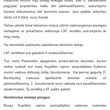
Kasacinio teismo trijų teisėjų kolegija sutiko, kad D. Bardauskas
pagrįstai pripažintas kaltu dėl piktnaudžiavimo, sukurstymo
klastoti dokumentus dėl koncerto kainos. Jam palikta anksčiau
skirta 14,4 tūkst. eurų bauda.
Tačiau atimta teisė ketverius metus užimti vadovaujamas pareigas
viešajame ar privačiame sektoriuje LAT verdiktu sutrumpinta iki
trejų metų.
Tai vienintelis padarytas pakeitimas eksmero byloje.
LAT verdiktas yra galutinis ir neskundžiamas.
Tuo metu Panevėžio apygardos prokuratūros skundas, kuriuo
siekta nuteisti tuo metu Kupiškio rajono savivaldybės Kultūros
centro vadove dirbusią Jolitą Janušonienę. Kai pernai gegužę D.
Bardauską Lietuvos apeliacinis teismas nuteisė už
piktnaudžiavimą, J. Janušonienė buvo atleista nuo baudžiamosios
atsakomybės. Šį verdiktą LAT paliko galioti.
Verslininkai mokėjo pinigus
Buvęs Kupiškio rajono savivaldybės vadovas nuteistas