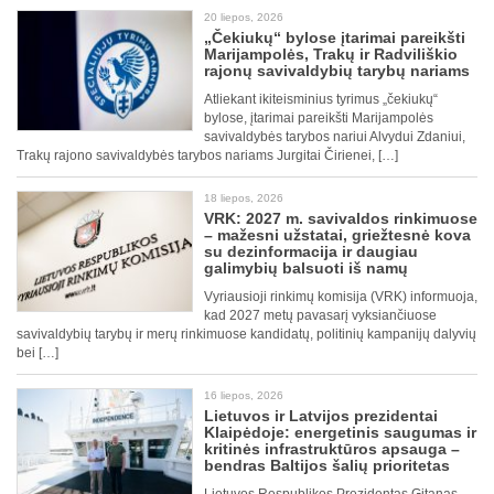
20 liepos, 2026
„Čekiukų“ bylose įtarimai pareikšti
Marijampolės, Trakų ir Radviliškio
rajonų savivaldybių tarybų nariams
Atliekant ikiteisminius tyrimus „čekiukų“
bylose, įtarimai pareikšti Marijampolės
savivaldybės tarybos nariui Alvydui Zdaniui,
Trakų rajono savivaldybės tarybos nariams Jurgitai Čirienei, […]
18 liepos, 2026
VRK: 2027 m. savivaldos rinkimuose
– mažesni užstatai, griežtesnė kova
su dezinformacija ir daugiau
galimybių balsuoti iš namų
Vyriausioji rinkimų komisija (VRK) informuoja,
kad 2027 metų pavasarį vyksiančiuose
savivaldybių tarybų ir merų rinkimuose kandidatų, politinių kampanijų dalyvių
bei […]
16 liepos, 2026
Lietuvos ir Latvijos prezidentai
Klaipėdoje: energetinis saugumas ir
kritinės infrastruktūros apsauga –
bendras Baltijos šalių prioritetas