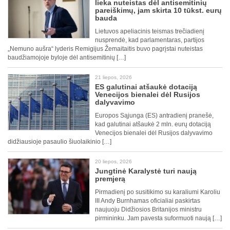
lieka nuteistas dėl antisemitinių
pareiškimų, jam skirta 10 tūkst. eurų
bauda
Lietuvos apeliacinis teismas trečiadienį
nusprendė, kad parlamentaras, partijos
„Nemuno aušra“ lyderis Remigijus Žemaitaitis buvo pagrįstai nuteistas
baudžiamojoje byloje dėl antisemitinių […]
21 liepos, 2026
ES galutinai atšaukė dotaciją
Venecijos bienalei dėl Rusijos
dalyvavimo
Europos Sąjunga (ES) antradienį pranešė,
kad galutinai atšaukė 2 mln. eurų dotaciją
Venecijos bienalei dėl Rusijos dalyvavimo
didžiausioje pasaulio šiuolaikinio […]
20 liepos, 2026
Jungtinė Karalystė turi naują
premjerą
Pirmadienį po susitikimo su karaliumi Karoliu
III Andy Burnhamas oficialiai paskirtas
naujuoju Didžiosios Britanijos ministru
pirmininku. Jam pavesta suformuoti naują […]