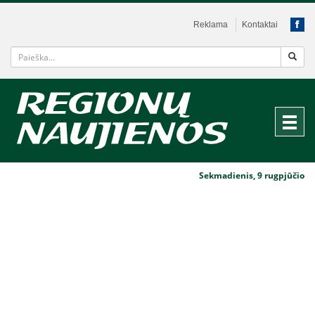
Reklama
Kontaktai
Sekmadienis, 9 rugpjūčio