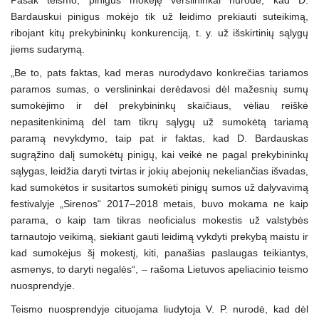
Pasak teismo, pinigus mokėję verslininkai nurodė, kad D.
Bardauskui pinigus mokėjo tik už leidimo prekiauti suteikimą,
ribojant kitų prekybininkų konkurenciją, t. y. už išskirtinių sąlygų
jiems sudarymą.
„Be to, pats faktas, kad meras nurodydavo konkrečias tariamos
paramos sumas, o verslininkai derėdavosi dėl mažesnių sumų
sumokėjimo ir dėl prekybininkų skaičiaus, vėliau reiškė
nepasitenkinimą dėl tam tikrų sąlygų už sumokėtą tariamą
paramą nevykdymo, taip pat ir faktas, kad D. Bardauskas
sugrąžino dalį sumokėtų pinigų, kai veikė ne pagal prekybininkų
sąlygas, leidžia daryti tvirtas ir jokių abejonių nekeliančias išvadas,
kad sumokėtos ir susitartos sumokėti pinigų sumos už dalyvavimą
festivalyje „Sirenos“ 2017–2018 metais, buvo mokama ne kaip
parama, o kaip tam tikras neoficialus mokestis už valstybės
tarnautojo veikimą, siekiant gauti leidimą vykdyti prekybą maistu ir
kad sumokėjus šį mokestį, kiti, panašias paslaugas teikiantys,
asmenys, to daryti negalės“, – rašoma Lietuvos apeliacinio teismo
nuosprendyje.
Teismo nuosprendyje cituojama liudytoja V. P. nurodė, kad dėl