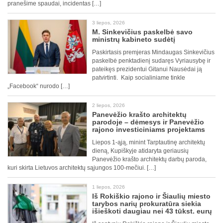
pranešime spaudai, incidentas […]
3 liepos, 2026
M. Sinkevičius paskelbė savo
ministrų kabineto sudėtį
Paskirtasis premjeras Mindaugas Sinkevičius
paskelbė penktadienį sudaręs Vyriausybę ir
pateikęs prezidentui Gitanui Nausėdai ją
patvirtinti. Kaip socialiniame tinkle
„Facebook“ nurodo […]
2 liepos, 2026
Panevėžio krašto architektų
parodoje – dėmesys ir Panevėžio
rajono investiciniams projektams
Liepos 1-ąją, minint Tarptautinę architektų
dieną, Kupiškyje atidaryta geriausių
Panevėžio krašto architektų darbų paroda,
kuri skirta Lietuvos architektų sąjungos 100-mečiui. […]
1 liepos, 2026
Iš Rokiškio rajono ir Šiaulių miesto
tarybos narių prokuratūra siekia
išieškoti daugiau nei 43 tūkst. eurų