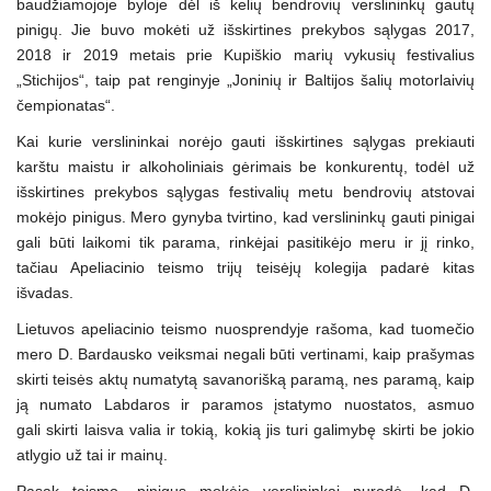
baudžiamojoje byloje dėl iš kelių bendrovių verslininkų gautų
pinigų. Jie buvo mokėti už išskirtines prekybos sąlygas 2017,
2018 ir 2019 metais prie Kupiškio marių vykusių festivalius
„Stichijos“, taip pat renginyje „Joninių ir Baltijos šalių motorlaivių
čempionatas“.
Kai kurie verslininkai norėjo gauti išskirtines sąlygas prekiauti
karštu maistu ir alkoholiniais gėrimais be konkurentų, todėl už
išskirtines prekybos sąlygas festivalių metu bendrovių atstovai
mokėjo pinigus. Mero gynyba tvirtino, kad verslininkų gauti pinigai
gali būti laikomi tik parama, rinkėjai pasitikėjo meru ir jį rinko,
tačiau Apeliacinio teismo trijų teisėjų kolegija padarė kitas
išvadas.
Lietuvos apeliacinio teismo nuosprendyje rašoma, kad tuomečio
mero D. Bardausko veiksmai negali būti vertinami, kaip prašymas
skirti teisės aktų numatytą savanorišką paramą, nes paramą, kaip
ją numato Labdaros ir paramos įstatymo nuostatos, asmuo
gali skirti laisva valia ir tokią, kokią jis turi galimybę skirti be jokio
atlygio už tai ir mainų.