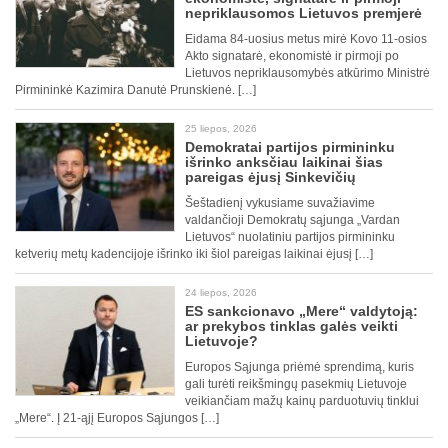
nepriklausomos Lietuvos premjerė
Eidama 84-uosius metus mirė Kovo 11-osios
Akto signatarė, ekonomistė ir pirmoji po
Lietuvos nepriklausomybės atkūrimo Ministrė
Pirmininkė Kazimira Danutė Prunskienė. […]
25 liepos, 2026
Demokratai partijos pirmininku
išrinko anksčiau laikinai šias
pareigas ėjusį Sinkevičių
Šeštadienį vykusiame suvažiavime
valdančioji Demokratų sąjunga „Vardan
Lietuvos“ nuolatiniu partijos pirmininku
ketverių metų kadencijoje išrinko iki šiol pareigas laikinai ėjusį […]
24 liepos, 2026
ES sankcionavo „Mere“ valdytoją:
ar prekybos tinklas galės veikti
Lietuvoje?
Europos Sąjunga priėmė sprendimą, kuris
gali turėti reikšmingų pasekmių Lietuvoje
veikiančiam mažų kainų parduotuvių tinklui
„Mere“. Į 21-ąjį Europos Sąjungos […]