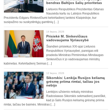
bendras Baltijos šalių prioritetas
Lietuvos Respublikos Prezidentas Gitanas
Nausėda kartu su Latvijos Respublikos
Prezidentu Edgaru Rinkevičiumi ketvirtadienį lankėsi Klaipėdoje, kur
susipažino su suskystintųjų gamtinių […]
14 liepos, 2026
Prisiekė M. Sinkevičiaus
vadovaujama Vyriausybė
Šiandien prisiekus XXI-ajai Lietuvos
Respublikos Vyriausybei, pareigas eiti
pradeda Ministras Pirmininkas Mindaugas
Sinkevičius ir jo vadovaujamas ministrų
kabinetas. Ketvirtadienį Seimas […]
12 liepos, 2026
Sikorskis: Lenkija Rusijos keliamą
grėsmę priima rimtai, tačiau jos
nebijo
Lenkijos užsienio reikalų ministras
Radoslawas Sikorskis sekmadienį pareiškė,
kad jo šalis Rusijos keliamą grėsmę priima
rimtai, tačiau be baimės. Ministras […]