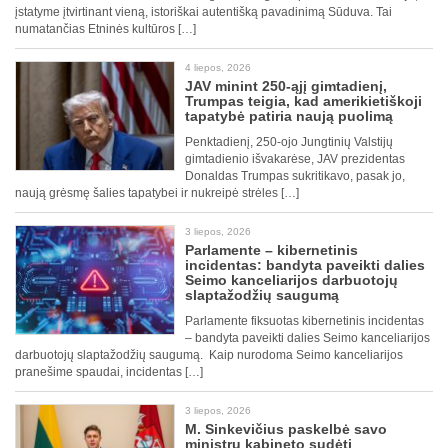
įstatyme įtvirtinant vieną, istoriškai autentišką pavadinimą Sūduva. Tai
numatančias Etninės kultūros […]
4 liepos, 2026
JAV minint 250-ąjį gimtadienį,
Trumpas teigia, kad amerikietiškoji
tapatybė patiria naują puolimą
Penktadienį, 250-ojo Jungtinių Valstijų
gimtadienio išvakarėse, JAV prezidentas
Donaldas Trumpas sukritikavo, pasak jo,
naują grėsmę šalies tapatybei ir nukreipė strėles […]
3 liepos, 2026
Parlamente – kibernetinis
incidentas: bandyta paveikti dalies
Seimo kanceliarijos darbuotojų
slaptažodžių saugumą
Parlamente fiksuotas kibernetinis incidentas
– bandyta paveikti dalies Seimo kanceliarijos
darbuotojų slaptažodžių saugumą. Kaip nurodoma Seimo kanceliarijos
pranešime spaudai, incidentas […]
3 liepos, 2026
M. Sinkevičius paskelbė savo
ministrų kabineto sudėtį