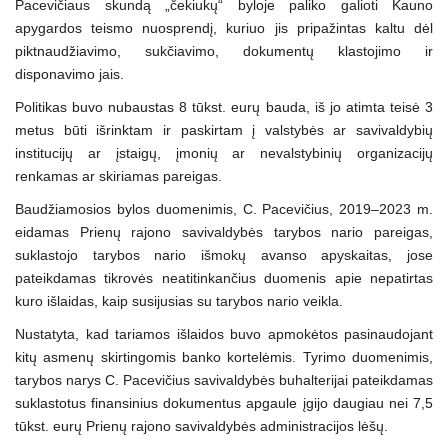
Pacevičiaus skundą „čekiukų“ byloje paliko galioti Kauno
apygardos teismo nuosprendį, kuriuo jis pripažintas kaltu dėl
piktnaudžiavimo, sukčiavimo, dokumentų klastojimo ir
disponavimo jais.
Politikas buvo nubaustas 8 tūkst. eurų bauda, iš jo atimta teisė 3
metus būti išrinktam ir paskirtam į valstybės ar savivaldybių
institucijų ar įstaigų, įmonių ar nevalstybinių organizacijų
renkamas ar skiriamas pareigas.
Baudžiamosios bylos duomenimis, C. Pacevičius, 2019–2023 m.
eidamas Prienų rajono savivaldybės tarybos nario pareigas,
suklastojo tarybos nario išmokų avanso apyskaitas, jose
pateikdamas tikrovės neatitinkančius duomenis apie nepatirtas
kuro išlaidas, kaip susijusias su tarybos nario veikla.
Nustatyta, kad tariamos išlaidos buvo apmokėtos pasinaudojant
kitų asmenų skirtingomis banko kortelėmis. Tyrimo duomenimis,
tarybos narys C. Pacevičius savivaldybės buhalterijai pateikdamas
suklastotus finansinius dokumentus apgaule įgijo daugiau nei 7,5
tūkst. eurų Prienų rajono savivaldybės administracijos lėšų.