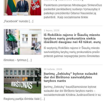
Paskirtasis premjeras Mindaugas Sinkevičius
paskelbė penktadienį sudaręs Vyriausybę ir
pateikęs prezidentui Gitanui Nausėdai ją
patvirtinti. Kaip socialiniame tinkle
„Facebook“ nurodo […]
1 liepos, 2026
Iš Rokiškio rajono ir Šiaulių miesto
tarybos narių prokuratūra siekia
išieškoti daugiau nei 43 tūkst. eurų
Iš septynių Rokiškio rajono ir Šiaulių miesto
savivaldybių tarybų narių prokuratūra prašo
priteisti galimai nepagrįstai jiems išmokėtas
išmokas – tyrimus […]
30 birželio, 2026
Įtarimų „čekiukų“ bylose sulaukė
dar dvi Birštono savivaldybės
tarybos narės
Įtarimų „čekiukų“ baudžiamosiose bylose
sulaukė dar dvi Birštono tarybos narės –
socialdemokratė Kristina Justinavičienė ir su
Regionų partija išrinkta Valė […]