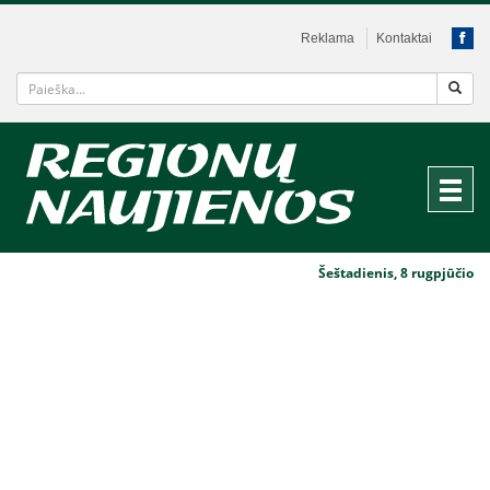
Reklama
Kontaktai
Šeštadienis, 8 rugpjūčio