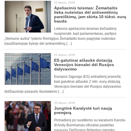
22 liepos, 2026
Apeliacinis teismas: Žemaitaitis
lieka nuteistas dėl antisemitinių
pareiškimų, jam skirta 10 tūkst. eurų
bauda
Lietuvos apeliacinis teismas trečiadienį
nusprendė, kad parlamentaras, partijos
„Nemuno aušra“ lyderis Remigijus Žemaitaitis buvo pagrįstai nuteistas
baudžiamojoje byloje dėl antisemitinių […]
21 liepos, 2026
ES galutinai atšaukė dotaciją
Venecijos bienalei dėl Rusijos
dalyvavimo
Europos Sąjunga (ES) antradienį pranešė,
kad galutinai atšaukė 2 mln. eurų dotaciją
Venecijos bienalei dėl Rusijos dalyvavimo
didžiausioje pasaulio šiuolaikinio […]
20 liepos, 2026
Jungtinė Karalystė turi naują
premjerą
Pirmadienį po susitikimo su karaliumi Karoliu
III Andy Burnhamas oficialiai paskirtas
naujuoju Didžiosios Britanijos ministru