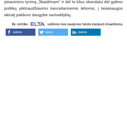
įsisavinimo tyrimą „Skaidrinam“ ir dėl to kilus skandalui dėl galimo
politikų piktnaudžiavimo kanceliarinėmis lėšomis, į teisėsaugos
akiratį pakliuvo daugybė savivaldybių.
dalintis
tweet
dalintis