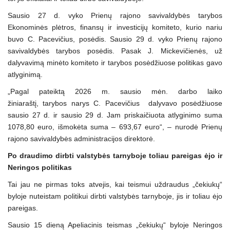
Sausio 27 d. vyko Prienų rajono savivaldybės tarybos
Ekonominės plėtros, finansų ir investicijų komiteto, kurio nariu
buvo C. Pacevičius, posėdis. Sausio 29 d. vyko Prienų rajono
savivaldybės tarybos posėdis. Pasak J. Mickevičienės, už
dalyvavimą minėto komiteto ir tarybos posėdžiuose politikas gavo
atlyginimą.
„Pagal pateiktą 2026 m. sausio mėn. darbo laiko
žiniaraštį, tarybos narys C. Pacevičius dalyvavo posėdžiuose
sausio 27 d. ir sausio 29 d. Jam priskaičiuota atlyginimo suma
1078,80 euro, išmokėta suma – 693,67 euro“, – nurodė Prienų
rajono savivaldybės administracijos direktorė.
Po draudimo dirbti valstybės tarnyboje toliau pareigas ėjo ir
Neringos politikas
Tai jau ne pirmas toks atvejis, kai teismui uždraudus „čekiukų“
byloje nuteistam politikui dirbti valstybės tarnyboje, jis ir toliau ėjo
pareigas.
Sausio 15 dieną Apeliacinis teismas „čekiukų“ byloje Neringos