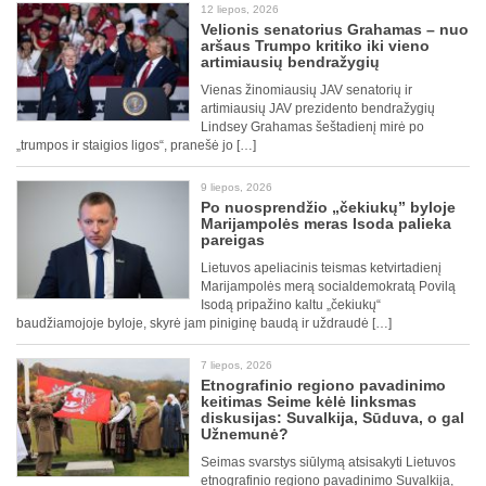
12 liepos, 2026
Velionis senatorius Grahamas – nuo
aršaus Trumpo kritiko iki vieno
artimiausių bendražygių
Vienas žinomiausių JAV senatorių ir
artimiausių JAV prezidento bendražygių
Lindsey Grahamas šeštadienį mirė po
„trumpos ir staigios ligos“, pranešė jo […]
9 liepos, 2026
Po nuosprendžio „čekiukų” byloje
Marijampolės meras Isoda palieka
pareigas
Lietuvos apeliacinis teismas ketvirtadienį
Marijampolės merą socialdemokratą Povilą
Isodą pripažino kaltu „čekiukų“
baudžiamojoje byloje, skyrė jam piniginę baudą ir uždraudė […]
7 liepos, 2026
Etnografinio regiono pavadinimo
keitimas Seime kėlė linksmas
diskusijas: Suvalkija, Sūduva, o gal
Užnemunė?
Seimas svarstys siūlymą atsisakyti Lietuvos
etnografinio regiono pavadinimo Suvalkija,