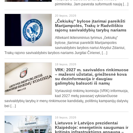
pirmininku. Jam pavesta suformuoti naują […]
20 liepos, 2026
„Čekiukų“ bylose įtarimai pareikšti
Marijampolės, Trakų ir Radviliškio
rajonų savivaldybių tarybų nariams
Atliekant ikiteisminius tyrimus „čekiukų“
bylose, įtarimai pareikšti Marijampolės
savivaldybės tarybos nariui Alvydui Zdaniui,
Trakų rajono savivaldybės tarybos nariams Jurgitai Čirienei, […]
18 liepos, 2026
VRK: 2027 m. savivaldos rinkimuose
– mažesni užstatai, griežtesnė kova
su dezinformacija ir daugiau
galimybių balsuoti iš namų
Vyriausioji rinkimų komisija (VRK) informuoja,
kad 2027 metų pavasarį vyksiančiuose
savivaldybių tarybų ir merų rinkimuose kandidatų, politinių kampanijų dalyvių
bei […]
16 liepos, 2026
Lietuvos ir Latvijos prezidentai
Klaipėdoje: energetinis saugumas ir
kritinės infrastruktūros apsauga –