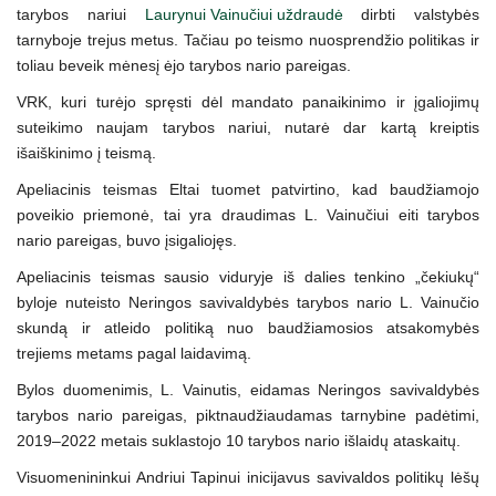
tarybos nariui
Laurynui Vainučiui uždraudė
dirbti valstybės
tarnyboje trejus metus. Tačiau po teismo nuosprendžio politikas ir
toliau beveik mėnesį ėjo tarybos nario pareigas.
VRK, kuri turėjo spręsti dėl mandato panaikinimo ir įgaliojimų
suteikimo naujam tarybos nariui, nutarė dar kartą kreiptis
išaiškinimo į teismą.
Apeliacinis teismas Eltai tuomet patvirtino, kad baudžiamojo
poveikio priemonė, tai yra draudimas L. Vainučiui eiti tarybos
nario pareigas, buvo įsigaliojęs.
Apeliacinis teismas sausio viduryje iš dalies tenkino „čekiukų“
byloje nuteisto Neringos savivaldybės tarybos nario L. Vainučio
skundą ir atleido politiką nuo baudžiamosios atsakomybės
trejiems metams pagal laidavimą.
Bylos duomenimis, L. Vainutis, eidamas Neringos savivaldybės
tarybos nario pareigas, piktnaudžiaudamas tarnybine padėtimi,
2019–2022 metais suklastojo 10 tarybos nario išlaidų ataskaitų.
Visuomenininkui Andriui Tapinui inicijavus savivaldos politikų lėšų