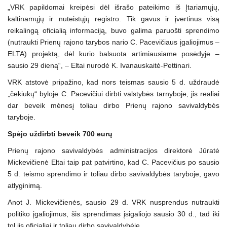
„VRK papildomai kreipėsi dėl išrašo pateikimo iš Įtariamųjų,
kaltinamųjų ir nuteistųjų registro. Tik gavus ir įvertinus visą
reikalingą oficialią informaciją, buvo galima paruošti sprendimo
(nutraukti Prienų rajono tarybos nario C. Pacevičiaus įgaliojimus –
ELTA) projektą, dėl kurio balsuota artimiausiame posėdyje –
sausio 29 dieną“, – Eltai nurodė K. Ivanauskaitė-Pettinari.
VRK atstovė pripažino, kad nors teismas sausio 5 d. uždraudė
„čekiukų“ byloje C. Pacevičiui dirbti valstybės tarnyboje, jis realiai
dar beveik mėnesį toliau dirbo Prienų rajono savivaldybės
taryboje.
Spėjo uždirbti beveik 700 eurų
Prienų rajono savivaldybės administracijos direktorė Jūratė
Mickevičienė Eltai taip pat patvirtino, kad C. Pacevičius po sausio
5 d. teismo sprendimo ir toliau dirbo savivaldybės taryboje, gavo
atlyginimą.
Anot J. Mickevičienės, sausio 29 d. VRK nusprendus nutraukti
politiko įgaliojimus, šis sprendimas įsigaliojo sausio 30 d., tad iki
tol jis oficialiai ir toliau dirbo savivaldybėje.