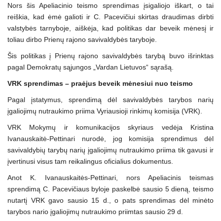
Nors šis Apeliacinio teismo sprendimas įsigaliojo iškart, o tai
reiškia, kad ėmė galioti ir C. Pacevičiui skirtas draudimas dirbti
valstybės tarnyboje, aiškėja, kad politikas dar beveik mėnesį ir
toliau dirbo Prienų rajono savivaldybės taryboje.
Šis politikas į Prienų rajono savivaldybės tarybą buvo išrinktas
pagal Demokratų sąjungos „Vardan Lietuvos“ sąrašą.
VRK sprendimas – praėjus beveik mėnesiui nuo teismo
Pagal įstatymus, sprendimą dėl savivaldybės tarybos narių
įgaliojimų nutraukimo priima Vyriausioji rinkimų komisija (VRK).
VRK Mokymų ir komunikacijos skyriaus vedėja Kristina
Ivanauskaitė-Pettinari nurodė, jog komisija sprendimus dėl
savivaldybių tarybų narių įgaliojimų nutraukimo priima tik gavusi ir
įvertinusi visus tam reikalingus oficialius dokumentus.
Anot K. Ivanauskaitės-Pettinari, nors Apeliacinis teismas
sprendimą C. Pacevičiaus byloje paskelbė sausio 5 dieną, teismo
nutartį VRK gavo sausio 15 d., o pats sprendimas dėl minėto
tarybos nario įgaliojimų nutraukimo priimtas sausio 29 d.