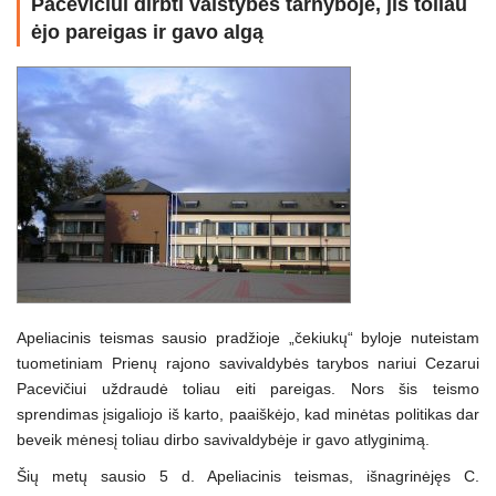
Pacevičiui dirbti valstybės tarnyboje, jis toliau
ėjo pareigas ir gavo algą
Apeliacinis teismas sausio pradžioje „čekiukų“ byloje nuteistam
tuometiniam Prienų rajono savivaldybės tarybos nariui Cezarui
Pacevičiui uždraudė toliau eiti pareigas. Nors šis teismo
sprendimas įsigaliojo iš karto, paaiškėjo, kad minėtas politikas dar
beveik mėnesį toliau dirbo savivaldybėje ir gavo atlyginimą.
Šių metų sausio 5 d. Apeliacinis teismas, išnagrinėjęs C.