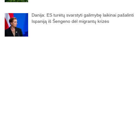
Danija: ES turėtų svarstyti galimybę laikinai pašalinti
Ispaniją iš Šengeno dėl migrantų krizės