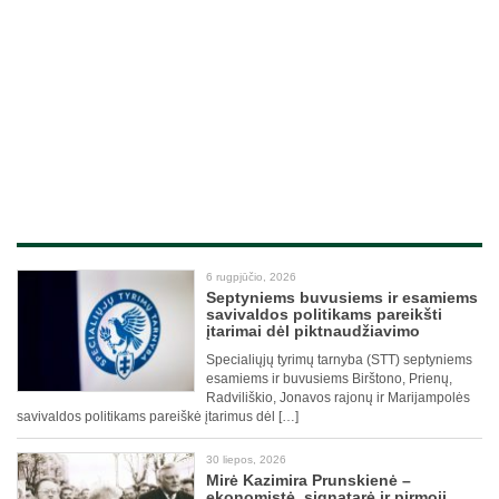
6 rugpjūčio, 2026
Septyniems buvusiems ir esamiems
savivaldos politikams pareikšti
įtarimai dėl piktnaudžiavimo
Specialiųjų tyrimų tarnyba (STT) septyniems
esamiems ir buvusiems Birštono, Prienų,
Radviliškio, Jonavos rajonų ir Marijampolės
savivaldos politikams pareiškė įtarimus dėl […]
30 liepos, 2026
Mirė Kazimira Prunskienė –
ekonomistė, signatarė ir pirmoji