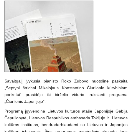
Savaitgalį įvykusia pianisto Roko Zubovo nuotoline paskaita
„Septyni štrichai Mikalojaus Konstantino Čiurlionio kūrybiniam
portretui“ prasidėjo iki birželio vidurio truksianti programa
„Čiurlionis Japonijoje“.
Programą įgyvendina Lietuvos kultūros atašė Japonijoje Gabija
Čepulionytė, Lietuvos Respublikos ambasada Tokijuje ir Lietuvos
kultūros institutas, bendradarbiaudami su Lietuvos ir Japonijos
kultūros įstaigomis. Šios programos pagrindiniu akcentu taps