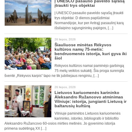
Į UNESCO pasaulio paveldo sąrašą
įtraukti trys objektai
Į UNESCO pasaulio paveldo sąrašą įtraukti
trys objektai: D dienos paplūdimiai
Normandijoje, kur per Antrąjį pasaulinį karą
išsilaipino sąjungininkų pajėgos, […]
26 liepos, 2026
Šiauliuose minėtas Rėkyvos
kultūros namų 75-metis:
bendruomenės istorija, kuri gyva iki
šiol
Rėkyvos kultūros namai paminėjo garbingą
75 metų veiklos sukaktį. Šia proga surengta
šventė „Rėkyvos karpis“ tapo ne tik jubiliejaus renginiu, […]
26 liepos, 2026
Lietuvos kariuomenės karininko
Aleksandro Ružancovo atminimas
Vilniuje: istorija, jungianti Lietuvą ir
baltarusių kultūrą
Vilniuje paminėtos Lietuvos kariuomenės
karininko, istoriko, bibliografo ir bibliofilo
Aleksandro Ružancovo 60-osios mirties metinės. Jo gyvenimo istorija
primena sudėtingą XX […]