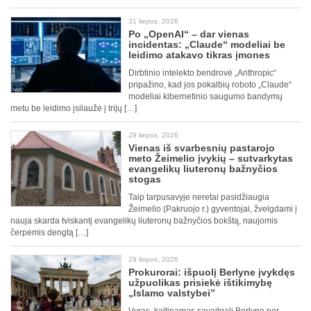
31 liepos, 2026
Po „OpenAI“ – dar vienas
incidentas: „Claude“ modeliai be
leidimo atakavo tikras įmones
Dirbtinio intelekto bendrovė „Anthropic“
pripažino, kad jos pokalbių roboto „Claude“
modeliai kibernetinio saugumo bandymų
metu be leidimo įsilaužė į trijų […]
29 liepos, 2026
Vienas iš svarbesnių pastarojo
meto Žeimelio įvykių – sutvarkytas
evangelikų liuteronų bažnyčios
stogas
Taip tarpusavyje neretai pasidžiaugia
Žeimelio (Pakruojo r.) gyventojai, žvelgdami į
nauja skarda tviskantį evangelikų liuteronų bažnyčios bokštą, naujomis
čerpėmis dengtą […]
29 liepos, 2026
Prokurorai: išpuolį Berlyne įvykdęs
užpuolikas prisiekė ištikimybę
„Islamo valstybei”