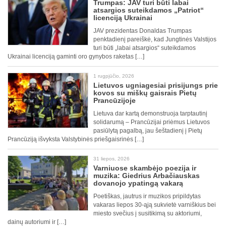
Trumpas: JAV turi būti labai
atsargios suteikdamos „Patriot“
licenciją Ukrainai
JAV prezidentas Donaldas Trumpas
penktadienį pareiškė, kad Jungtinės Valstijos
turi būti „labai atsargios“ suteikdamos
Ukrainai licenciją gaminti oro gynybos raketas […]
1 rugpjūčio, 2026
Lietuvos ugniagesiai prisijungs prie
kovos su miškų gaisrais Pietų
Prancūzijoje
Lietuva dar kartą demonstruoja tarptautinį
solidarumą – Prancūzijai priėmus Lietuvos
pasiūlytą pagalbą, jau šeštadienį į Pietų
Prancūziją išvyksta Valstybinės priešgaisrinės […]
31 liepos, 2026
Varniuose skambėjo poezija ir
muzika: Giedrius Arbačiauskas
dovanojo ypatingą vakarą
Poetiškas, jautrus ir muzikos pripildytas
vakaras liepos 30-ąją sukvietė varniškius bei
miesto svečius į susitikimą su aktoriumi,
dainų autoriumi ir […]