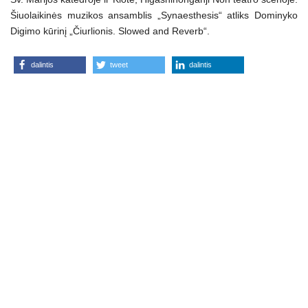
Šiuolaikinės muzikos ansamblis „Synaesthesis“ atliks Dominyko
Digimo kūrinį „Čiurlionis. Slowed and Reverb“.
dalintis
tweet
dalintis