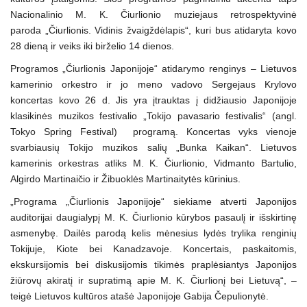
Nacionalinio M. K. Čiurlionio muziejaus retrospektyvinė
paroda „Čiurlionis. Vidinis žvaigždėlapis“, kuri bus atidaryta kovo
28 dieną ir veiks iki birželio 14 dienos.
Programos „Čiurlionis Japonijoje“ atidarymo renginys – Lietuvos
kamerinio orkestro ir jo meno vadovo Sergejaus Krylovo
koncertas kovo 26 d. Jis yra įtrauktas į didžiausio Japonijoje
klasikinės muzikos festivalio „Tokijo pavasario festivalis“ (angl.
Tokyo Spring Festival) programą. Koncertas vyks vienoje
svarbiausių Tokijo muzikos salių „Bunka Kaikan“. Lietuvos
kamerinis orkestras atliks M. K. Čiurlionio, Vidmanto Bartulio,
Algirdo Martinaičio ir Žibuoklės Martinaitytės kūrinius.
„Programa „Čiurlionis Japonijoje“ siekiame atverti Japonijos
auditorijai daugialypį M. K. Čiurlionio kūrybos pasaulį ir išskirtinę
asmenybę. Dailės parodą kelis mėnesius lydės trylika renginių
Tokijuje, Kiote bei Kanadzavoje. Koncertais, paskaitomis,
ekskursijomis bei diskusijomis tikimės praplėsiantys Japonijos
žiūrovų akiratį ir supratimą apie M. K. Čiurlionį bei Lietuvą“, –
teigė Lietuvos kultūros atašė Japonijoje Gabija Čepulionytė.