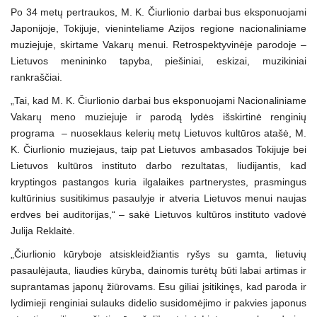
Po 34 metų pertraukos, M. K. Čiurlionio darbai bus eksponuojami
Japonijoje, Tokijuje, vieninteliame Azijos regione nacionaliniame
muziejuje, skirtame Vakarų menui. Retrospektyvinėje parodoje –
Lietuvos menininko tapyba, piešiniai, eskizai, muzikiniai
rankraščiai.
„Tai, kad M. K. Čiurlionio darbai bus eksponuojami Nacionaliniame
Vakarų meno muziejuje ir parodą lydės išskirtinė renginių
programa – nuoseklaus kelerių metų Lietuvos kultūros atašė, M.
K. Čiurlionio muziejaus, taip pat Lietuvos ambasados Tokijuje bei
Lietuvos kultūros instituto darbo rezultatas, liudijantis, kad
kryptingos pastangos kuria ilgalaikes partnerystes, prasmingus
kultūrinius susitikimus pasaulyje ir atveria Lietuvos menui naujas
erdves bei auditorijas,“ – sakė Lietuvos kultūros instituto vadovė
Julija Reklaitė.
„Čiurlionio kūryboje atsiskleidžiantis ryšys su gamta, lietuvių
pasaulėjauta, liaudies kūryba, dainomis turėtų būti labai artimas ir
suprantamas japonų žiūrovams. Esu giliai įsitikinęs, kad paroda ir
lydimieji renginiai sulauks didelio susidomėjimo ir pakvies japonus