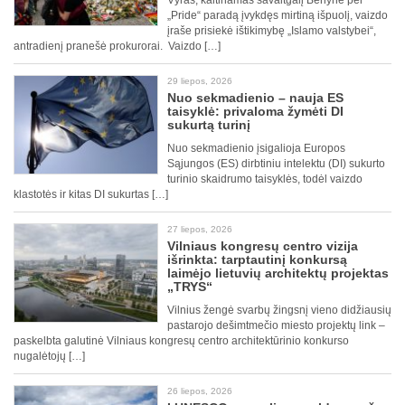
Vyras, kaltinamas savaitgalį Berlyne per
„Pride“ paradą įvykdęs mirtiną išpuolį, vaizdo
įraše prisiekė ištikimybę „Islamo valstybei“,
antradienį pranešė prokurorai. Vaizdo […]
29 liepos, 2026
Nuo sekmadienio – nauja ES
taisyklė: privaloma žymėti DI
sukurtą turinį
Nuo sekmadienio įsigalioja Europos
Sąjungos (ES) dirbtiniu intelektu (DI) sukurto
turinio skaidrumo taisyklės, todėl vaizdo
klastotės ir kitas DI sukurtas […]
27 liepos, 2026
Vilniaus kongresų centro vizija
išrinkta: tarptautinį konkursą
laimėjo lietuvių architektų projektas
„TRYS“
Vilnius žengė svarbų žingsnį vieno didžiausių
pastarojo dešimtmečio miesto projektų link –
paskelbta galutinė Vilniaus kongresų centro architektūrinio konkurso
nugalėtojų […]
26 liepos, 2026