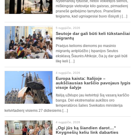
Nyderlandų rytuose, netoli Vokietijos sienos,
miškingoje vietovėje kilo gaisras, pirmadienį
pranešė gelbėjimo tarnybos. Pranešime
teigiama, kad ugniagesiai buvo išsiųsti į […]
5 rugpjūčio, 2026
Seutoje dar gali būti keli tūkstančiai
migrantų
Praėjus kelioms dienoms po masinio
migrantų antplūdžio į Ispanijos Seutos
eksklavą Šiaurės Afrikoje, čia jų dar gali būti
likę keli […]
4 rugpjūčio, 2026
Europa kaista: Italijoje –
aukščiausias karščio pavojaus lygis
visoje šalyje
Italiją užklupo jau ketvirtoji šią vasarą karščio
banga. Dėl ekstremaliai aukštos oro
temperatūros šalies Sveikatos ministerija
ketvirtadienį visiems 27 didiesiems […]
4 rugpjūčio, 2026
„Ogi jūs ką šiandien darot…“
Knygnešių keliu link dabarties