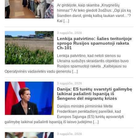
Ar girdėjote, kaip skamba „Knygnešių
himnas“? Ar teko giedoti žodžius: „Ogi jūs ką
šiandien darot, gimtą kalbą laukan varot…“?
Kai […]
3 rugpjūčio, 2026
Lenkija patvirtino: šalies teritorijoje
sprogo Rusijos sparnuotoji raketa
Ch-101
Lenkija patvirtino, kad netoli sienos su
Ukraina sudužęs skraidantis objektas buvo
Rusijos sparnuotoji raketa. „Kalbėjausi su
Operatyvinės vadavietės vadu generolu […]
3 rugpjūčio, 2026
Danija: ES turėtų svarstyti galimybę
laikinai pašalinti Ispaniją iš
Šengeno dėl migrantų krizės
Danijos ministrė pirmininkė Mette
Frederiksen penktadienį pareiškė, kad
Europos Sąjunga (ES) turėtų apsvarstyti
galimybę laikinai pašalinti Ispaniją iš laisvo judėjimo […]
3 rugpjūčio, 2026