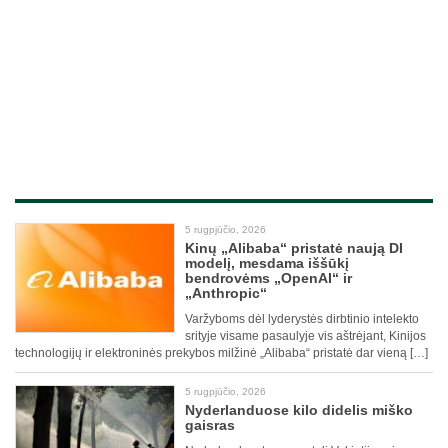
5 rugpjūčio, 2026
Kinų „Alibaba“ pristatė naują DI
modelį, mesdama iššūkį
bendrovėms „OpenAI“ ir
„Anthropic“
Varžyboms dėl lyderystės dirbtinio intelekto
srityje visame pasaulyje vis aštrėjant, Kinijos
technologijų ir elektroninės prekybos milžinė „Alibaba“ pristatė dar vieną […]
5 rugpjūčio, 2026
Nyderlanduose kilo didelis miško
gaisras