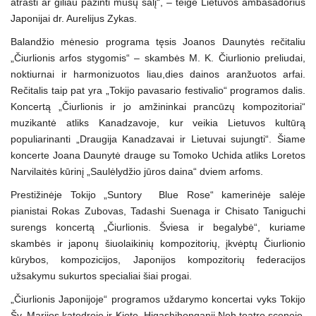
atrasti ar giliau pažinti mūsų šalį“, – teigė Lietuvos ambasadorius
Japonijai dr. Aurelijus Zykas.
Balandžio mėnesio programa tęsis Joanos Daunytės rečitaliu
„Čiurlionis arfos stygomis“ – skambės M. K. Čiurlionio preliudai,
noktiurnai ir harmonizuotos liau,dies dainos aranžuotos arfai.
Rečitalis taip pat yra „Tokijo pavasario festivalio“ programos dalis.
Koncertą „Čiurlionis ir jo amžininkai prancūzų kompozitoriai“
muzikantė atliks Kanadzavoje, kur veikia Lietuvos kultūrą
populiarinanti „Draugija Kanadzavai ir Lietuvai sujungti“. Šiame
koncerte Joana Daunytė drauge su Tomoko Uchida atliks Loretos
Narvilaitės kūrinį „Saulėlydžio jūros daina“ dviem arfoms.
Prestižinėje Tokijo „Suntory Blue Rose“ kamerinėje salėje
pianistai Rokas Zubovas, Tadashi Suenaga ir Chisato Taniguchi
surengs koncertą „Čiurlionis. Šviesa ir begalybė“, kuriame
skambės ir japonų šiuolaikinių kompozitorių, įkvėptų Čiurlionio
kūrybos, kompozicijos, Japonijos kompozitorių federacijos
užsakymu sukurtos specialiai šiai progai.
„Čiurlionis Japonijoje“ programos uždarymo koncertai vyks Tokijo
Šv. Marijos katedroje ir Kiote, Higashihonganji Noh teatro scenoje.