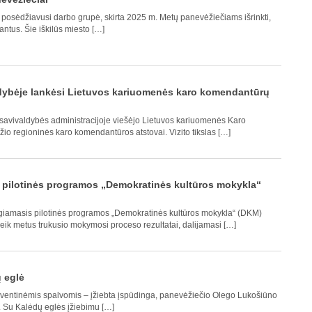
posėdžiavusi darbo grupė, skirta 2025 m. Metų panevėžiečiams išrinkti,
antus. Šie iškilūs miesto […]
dybėje lankėsi Lietuvos kariuomenės karo komendantūrų
savivaldybės administracijoje viešėjo Lietuvos kariuomenės Karo
 regioninės karo komendantūros atstovai. Vizito tikslas […]
 pilotinės programos „Demokratinės kultūros mokykla“
giamasis pilotinės programos „Demokratinės kultūros mokykla“ (DKM)
eik metus trukusio mokymosi proceso rezultatai, dalijamasi […]
 eglė
ventinėmis spalvomis – įžiebta įspūdinga, panevėžiečio Olego Lukošiūno
 Su Kalėdų eglės įžiebimu […]