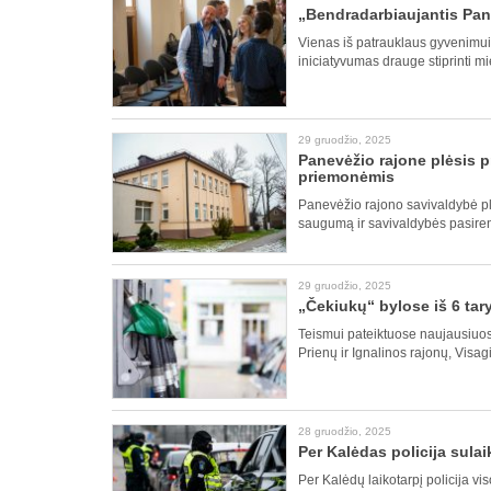
„Bendradarbiaujantis Pan
Vienas iš patrauklaus gyvenimu
iniciatyvumas drauge stiprinti mi
29 gruodžio, 2025
Panevėžio rajone plėsis 
priemonėmis
Panevėžio rajono savivaldybė pla
saugumą ir savivaldybės pasiren
29 gruodžio, 2025
„Čekiukų“ bylose iš 6 tar
Teismui pateiktuose naujausiuose
Prienų ir Ignalinos rajonų, Visa
28 gruodžio, 2025
Per Kalėdas policija sula
Per Kalėdų laikotarpį policija vi