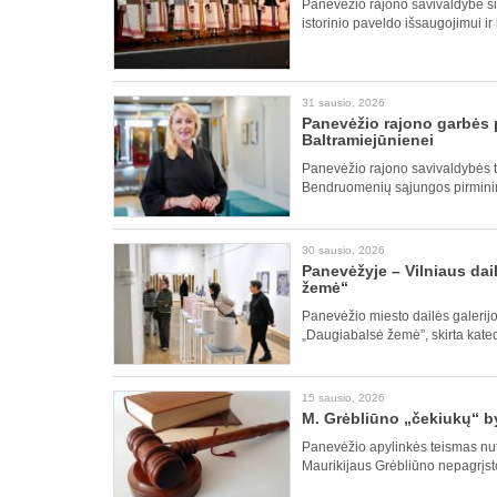
Panevėžio rajono savivaldybė šia
istorinio paveldo išsaugojimui i
31 sausio, 2026
Panevėžio rajono garbės 
Baltramiejūnienei
Panevėžio rajono savivaldybės ta
Bendruomenių sąjungos pirminin
30 sausio, 2026
Panevėžyje – Vilniaus da
žemė“
Panevėžio miesto dailės galerij
„Daugiabalsė žemė”, skirta kated
15 sausio, 2026
M. Grėbliūno „čekiukų“ by
Panevėžio apylinkės teismas nut
Maurikijaus Grėbliūno nepagrįsto