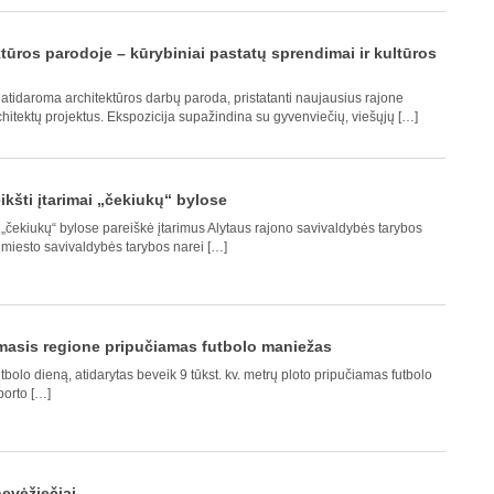
tūros parodoje – kūrybiniai pastatų sprendimai ir kultūros
atidaroma architektūros darbų paroda, pristatanti naujausius rajone
itektų projektus. Ekspozicija supažindina su gyvenviečių, viešųjų […]
ikšti įtarimai „čekiukų“ bylose
 „čekiukų“ bylose pareiškė įtarimus Alytaus rajono savivaldybės tarybos
 miesto savivaldybės tarybos narei […]
rmasis regione pripučiamas futbolo maniežas
tbolo dieną, atidarytas beveik 9 tūkst. kv. metrų ploto pripučiamas futbolo
porto […]
nevėžiečiai