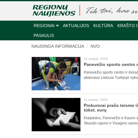
REGIONAI
AKTUALIJOS
KULTŪRA
KRAŠTO I
PASAULIS
NAUDINGA INFORMACIJA
NVO
12 vasario, 2026
Panevėžio sporto centro d
Panevėžio sporto centro ir dvirač
atstovavo Lietuvai Turkijoje vyk
11 vasario, 2026
Prokurorai prašo teismo i
tūkst. eurų
Klaipėdos, Panevėžio ir Kauno apy
Skuodo rajono ir Visagino saviv