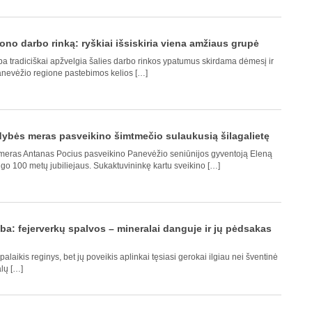
ono darbo rinką: ryškiai išsiskiria viena amžiaus grupė
 tradiciškai apžvelgia šalies darbo rinkos ypatumus skirdama dėmesį ir
Panevėžio regione pastebimos kelios […]
dybės meras pasveikino šimtmečio sulaukusią šilagalietę
meras Antanas Pocius pasveikino Panevėžio seniūnijos gyventoją Eleną
go 100 metų jubiliejaus. Sukaktuvininkę kartu sveikino […]
ba: fejerverkų spalvos – mineralai danguje ir jų pėdsakas
palaikis reginys, bet jų poveikis aplinkai tęsiasi gerokai ilgiau nei šventinė
lų […]