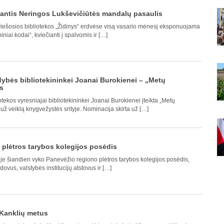
iantis Neringos Lukševičiūtės mandalų pasaulis
iešosios bibliotekos „Židinys“ erdvėse visą vasario mėnesį eksponuojama
iai kodai“, kviečianti į spalvomis ir […]
dybės bibliotekininkei Joanai Burokienei – „Metų
s
tekos vyresniajai bibliotekininkei Joanai Burokienei įteikta „Metų
 už veiklą knygvežystės srityje. Nominacija skirta už […]
plėtros tarybos kolegijos posėdis
je šiandien vyko Panevėžio regiono plėtros tarybos kolegijos posėdis,
vus, valstybės institucijų atstovus ir […]
 Kanklių metus