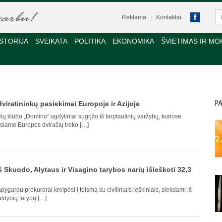
Reklama
Kontaktai
STORIJA
SVEIKATA
POLITIKA
EKONOMIKA
ŠVIETIMAS IR MO
viratininkų pasiekimai Europoje ir Azijoje
ių klubo „Domino“ ugdytiniai sugrįžo iš tarptautinių varžybų, kuriose
usiame Europos dviračių treko […]
š Skuodo, Alytaus ir Visagino tarybos narių išieškoti 32,3
gardų prokurorai kreipėsi į teismą su civiliniais ieškiniais, siekdami iš
aldybių tarybų […]