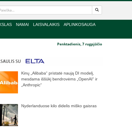
KSLAS
NAMAI
LAISVALAIKIS
APLINKOSAUGA
Penktadienis, 7 rugpjūčio
Kinų „Alibaba“ pristatė naują DI modelį,
mesdama iššūkį bendrovėms „OpenAI“ ir
„Anthropic“
Nyderlanduose kilo didelis miško gaisras