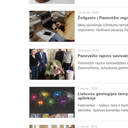
13 sausio, 2026
Žvilgsnis į Panevėžio regi
Metų sandūroje Užimtumo tarnyba
regionams. Vertinant situaciją 
10 sausio, 2026
Panevėžio rajono savival
Panevėžio rajono savivaldybės 
Zdanevičienę, sulaukusią garbin
1 sausio, 2026
Lietuvos geologijos tarny
aplinkoje
Fejerverkai – ryškus, nors ir trum
akimirka. Spalvas kuriantys meta
1 sausio, 2026