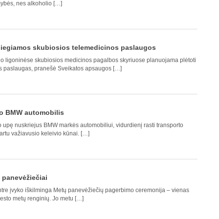
bės, nes alkoholio […]
diegiamos skubiosios telemedicinos paslaugos
ono ligoninėse skubiosios medicinos pagalbos skyriuose planuojama plėtoti
nos paslaugas, pranešė Sveikatos apsaugos […]
jo BMW automobilis
 upę nuskriejus BMW markės automobiliui, vidurdienį rasti transporto
artu važiavusio keleivio kūnai. […]
 panevėžiečiai
ntre įvyko iškilminga Metų panevėžiečių pagerbimo ceremonija – vienas
iesto metų renginių. Jo metu […]