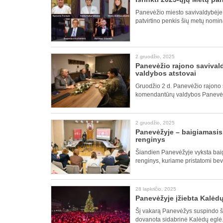
Panevėžio miesto savivaldybėje 
patvirtino penkis šių metų nomin
2 gruodžio, 2025
Panevėžio rajono savival
valdybos atstovai
Gruodžio 2 d. Panevėžio rajono 
komendantūrų valdybos Panevėžio
2 gruodžio, 2025
Panevėžyje – baigiamasis
renginys
Šiandien Panevėžyje vyksta bai
renginys, kuriame pristatomi bev
28 lapkričio, 2025
Panevėžyje įžiebta Kalėdų
Šį vakarą Panevėžys suspindo š
dovanota sidabrinė Kalėdų eglė.