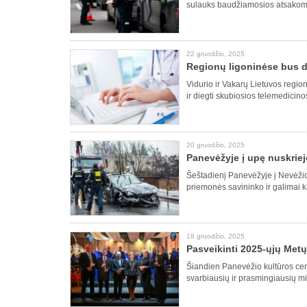
sulauks baudžiamosios atsakomy
22 gruodžio, 2025
Regionų ligoninėse bus 
Vidurio ir Vakarų Lietuvos regi
ir diegti skubiosios telemedici
20 gruodžio, 2025
Panevėžyje į upę nuskrie
Šeštadienį Panevėžyje į Nevėžio
priemonės savininko ir galimai k
18 gruodžio, 2025
Pasveikinti 2025-ųjų Metų
Šiandien Panevėžio kultūros ce
svarbiausių ir prasmingiausių m