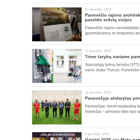
17 gruodžio, 2025
Panevėžio rajono architek
paveldo erdvių vizijos
Panevėžio rajono savivaldybėje 
įgyvendinamus ar rengiamus arch
11 gruodžio, 2025
Trims tarybų nariams pare
Specialiųjų tyrimų tarnyba (STT)
nariui Justui Truncei, Panevėžio
11 gruodžio, 2025
Panevėžyje atidarytas pi
Panevėžyje, minint tarptautinę fu
maniežas – pirmasis tokio tipo s
6 gruodžio, 2025
Išrinkti 2025-ųjų Metų pa