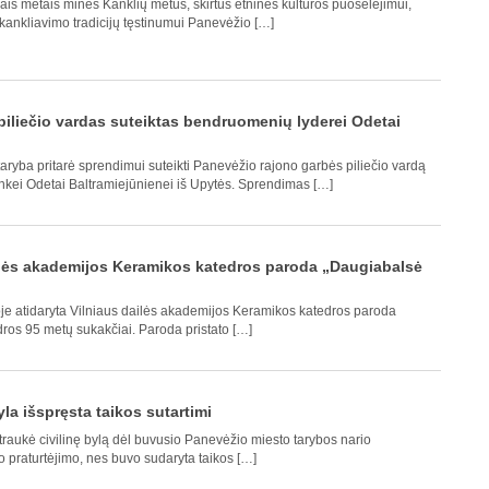
is metais minės Kanklių metus, skirtus etninės kultūros puoselėjimui,
r kankliavimo tradicijų tęstinumui Panevėžio […]
piliečio vardas suteiktas bendruomenių lyderei Odetai
ryba pritarė sprendimui suteikti Panevėžio rajono garbės piliečio vardą
kei Odetai Baltramiejūnienei iš Upytės. Sprendimas […]
ilės akademijos Keramikos katedros paroda „Daugiabalsė
oje atidaryta Vilniaus dailės akademijos Keramikos katedros paroda
ros 95 metų sukakčiai. Paroda pristato […]
la išspręsta taikos sutartimi
raukė civilinę bylą dėl buvusio Panevėžio miesto tarybos nario
 praturtėjimo, nes buvo sudaryta taikos […]