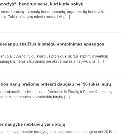
evėžys“: bendruomenė, kuri kuria pokytį
i miesto bruožų – žmonių bendruomenių, organizacijų bendrystė,
estą. Tokių iniciatyvų mieste randasi vis […]
priedangų skaičius ir įstaigų aprūpinimas apsaugos
nuoja įgyvendinti du svarbius projektus, skirtus stiprinti gyventojų
gimą krizinėms situacijoms bei ekstremaliesiems įvykiams. […]
ybos narių prašoma priteisti daugiau nei 56 tūkst. eurų
 prokuratūros civiliniuose ieškiniuose iš Šiaulių ir Panevėžio miestų,
gino ir Marijampolės savivaldybių tarybų […]
ikė daugybę neblaivių vairuotojų
soje Lietuvoje sulaikė daugybę neblaivių vairuotojų, daugiau nei 20 iš jų