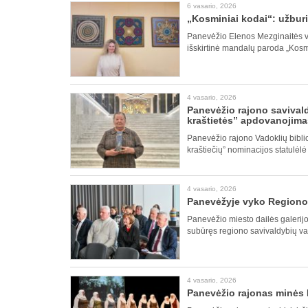
6 vasario, 2026
„Kosminiai kodai“: užbur
Panevėžio Elenos Mezginaitės v
išskirtinė mandalų paroda „Kosmin
4 vasario, 2026
Panevėžio rajono savival
kraštietės” apdovanojima
Panevėžio rajono Vadoklių biblio
kraštiečių” nominacijos statulėlė
4 vasario, 2026
Panevėžyje vyko Regiono 
Panevėžio miesto dailės galerijo
subūręs regiono savivaldybių vado
4 vasario, 2026
Panevėžio rajonas minės