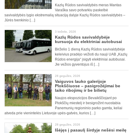
Kazlų Rūdos savivaldybės meras Mantas
Varaška savo potvarkiu paskelbė
savivaldybės lygio ekstremalią situaciją dalyje Kazlų Rūdos savivaldybės –
Jūrės tvenkinio […]
3 birželio, 2026
Kazlų Rūdos savivaldybėje
kursuoja du elektriniai autobusai
Birželio 1 dieną Kazlų Rūdos savivaldybėje
keleivius pradėjo vežioti du nauji UAB „Kazlų
Rūdos energija“ įsigyti elektriniai autobusai.
Jie vežios gyventojus iš […]
28 gegužės, 2026
Vaiguvos lauko galerijoje
Plokščiuose – pasigrožėjimai be
laiko ribojimų ir be bilietų
Naujos ekspozicijos Bevaikščiojant po
Plokščių miestelį ir besigrožint nuostabia
Panemunių regioninio parko gamta, keliai
atveda prie vienintelės Lietuvoje upės-gatvės, kurios […]
28 gegužės, 2026
Išėjęs į pasaulį širdyje nešėsi meilę