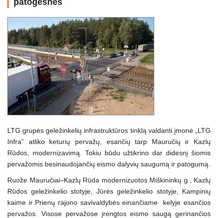
patogesnės
LTG grupės geležinkelių infrastruktūros tinklą valdanti įmonė „LTG
Infra” atliko keturių pervažų, esančių tarp Mauručių ir Kazlų
Rūdos, modernizavimą. Tokiu būdu užtikrino dar didesnį šiomis
pervažomis besinaudojančių eismo dalyvių saugumą ir patogumą.
Ruože Mauručiai–Kazlų Rūda modernizuotos Miškininkų g., Kazlų
Rūdos geležinkelio stotyje, Jūrės geležinkelio stotyje, Kampinių
kaime ir Prienų rajono savivaldybės einančiame kelyje esančios
pervažos. Visose pervažose įrengtos eismo saugą gerinančios