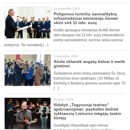
13 balandžio, 2026
Poligonus turinčių savivaldybių
infrastruktūrai ministerija šiemet
skirs virš 11 mln. eurų
Krašto apsaugos ministerija (KAM) šiemet
skirs daugiau nei 11 mln. eurų infrastruktūros
plėtrai savivaldybėse, kuriose veikia kariniai
poligonai. Tai numatantį […]
3 balandžio, 2026
Alvite sklandė angelų balsai ir meilė
gimtinei
Šeštadienis prieš Verbų sekmadienį Šv. Onos
bažnyčioje buvo ypatingas. Į šv. Mišias už
Kemežų ir Bradūnų gimines susirinko apie 70
[…]
30 kovo, 2026
Išdalyti „Tegyvuoja teatras“
apdovanojimai: paskelbti dešimt
ryškiausių Lietuvos mėgėjų teatro
kūrėjų
Savaitgalį Vilkaviškyje vyko vienas