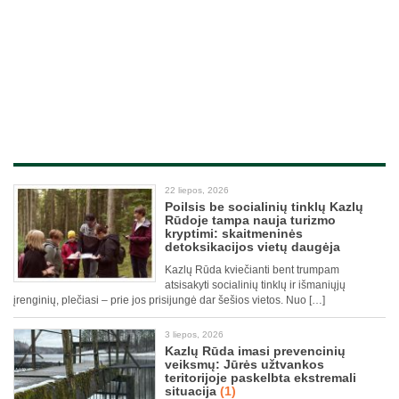
22 liepos, 2026
Poilsis be socialinių tinklų Kazlų
Rūdoje tampa nauja turizmo
kryptimi: skaitmeninės
detoksikacijos vietų daugėja
Kazlų Rūda kviečianti bent trumpam
atsisakyti socialinių tinklų ir išmaniųjų
įrenginių, plečiasi – prie jos prisijungė dar šešios vietos. Nuo […]
3 liepos, 2026
Kazlų Rūda imasi prevencinių
veiksmų: Jūrės užtvankos
teritorijoje paskelbta ekstremali
situacija
(1)