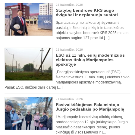
28 balandžio, 2026
Statybų bendrovė KRS augo
dvigubai ir neplanuoja sustoti
Spartaus augimo laikotarpį išgyvenanti
pastatų, inžinerinių tinklų ir infrastruktūros
objektų statybos bendrovė KRS 2025 metais
pajamas augino 127 proc. iki […]
22 balandžio, 2026
ESO už 11 mln. eurų modernizuos
elektros tinklą Marijampolės
apskrityje
„Energijos skirstymo operatorius“ (ESO)
šiemet investuos 11 mln. eurų į elektros tinklo
Marijampolės apskrityje modernizavimą.
Pasak ESO, didžioji dalis darbų […]
21 balandžio, 2026
Pasivaikščiojimas Palaimintojo
Jurgio pėdsakais po Marijampolę
Į Marijampolę kasmet visą atlaidų oktavą,
pradedant liepos 12-ąja (arkivyskupo Jurgio
Matulaičio beatifikacijos diena), pulkus
tikinčiųjų iš visos Lietuvos ir […]