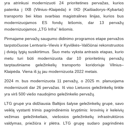
yra atrinkusi modernizuoti 24 prioritetines pervažas, kurios
patenka į IXB (Vilnius–Klaipėda) ir IXD (Kaišiadorys–Kybartai)
transporto bei kitas svarbias magistralines linijas, kurios bus
modernizuojamos ES fondų lėšomis, dar 13 pervažų
modernizuojamos „LTG Infra” lėšomis.
Pirmajame pervažų saugumo didinimo programos etape pervažos
tarpstočiuose Lentvaris–Vievis ir Kyviškės–Valčiūnai rekonstruotos
į dviejų lygių susikirtimus. Šiuo metu vyksta antrasis etapas, kurio
metu turi būti modernizuota dar 10 prioritetinių pervažų
tarptautiniame geležinkelių transporto koridoriuje Vilnius–
Klaipėda. Viena iš jų jau modernizuota 2022 metais.
2024 m. bus modernizuota 11 pervažų, o 2025 m. planuojama
modernizuoti dar 26 pervažas. Iš viso Lietuvos geležinkelių tinkle
yra virš 500 viešo naudojimo geležinkelio pervažų.
LTG grupė yra didžiausia Baltijos šalyse geležinkelių grupė, savo
veiklą vystanti trimis pagrindinėmis kryptimis: krovinių ir keleivių
vežimas geležinkeliais, viešosios geležinkelių infrastruktūros
valdymas, priežiūra ir plėtra. LTG grupę sudaro pagrindinės