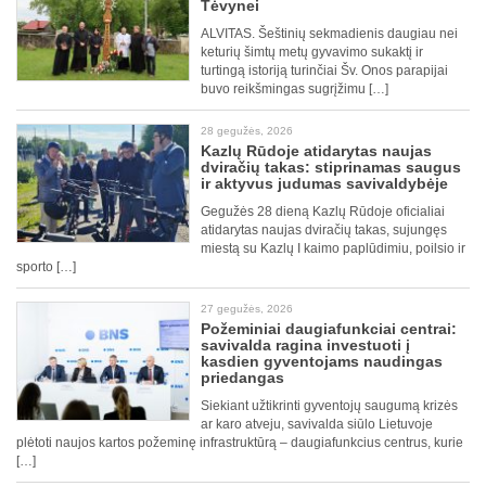
Tėvynei
ALVITAS. Šeštinių sekmadienis daugiau nei
keturių šimtų metų gyvavimo sukaktį ir
turtingą istoriją turinčiai Šv. Onos parapijai
buvo reikšmingas sugrįžimu […]
28 gegužės, 2026
Kazlų Rūdoje atidarytas naujas
dviračių takas: stiprinamas saugus
ir aktyvus judumas savivaldybėje
Gegužės 28 dieną Kazlų Rūdoje oficialiai
atidarytas naujas dviračių takas, sujungęs
miestą su Kazlų I kaimo paplūdimiu, poilsio ir
sporto […]
27 gegužės, 2026
Požeminiai daugiafunkciai centrai:
savivalda ragina investuoti į
kasdien gyventojams naudingas
priedangas
Siekiant užtikrinti gyventojų saugumą krizės
ar karo atveju, savivalda siūlo Lietuvoje
plėtoti naujos kartos požeminę infrastruktūrą – daugiafunkcius centrus, kurie
[…]