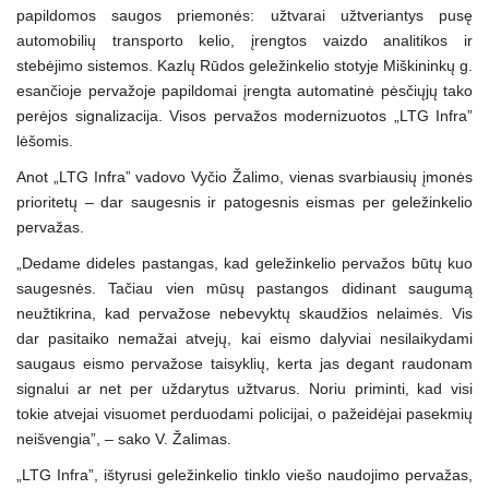
papildomos saugos priemonės: užtvarai užtveriantys pusę
automobilių transporto kelio, įrengtos vaizdo analitikos ir
stebėjimo sistemos. Kazlų Rūdos geležinkelio stotyje Miškininkų g.
esančioje pervažoje papildomai įrengta automatinė pėsčiųjų tako
perėjos signalizacija. Visos pervažos modernizuotos „LTG Infra”
lėšomis.
Anot „LTG Infra” vadovo Vyčio Žalimo, vienas svarbiausių įmonės
prioritetų – dar saugesnis ir patogesnis eismas per geležinkelio
pervažas.
„Dedame dideles pastangas, kad geležinkelio pervažos būtų kuo
saugesnės. Tačiau vien mūsų pastangos didinant saugumą
neužtikrina, kad pervažose nebevyktų skaudžios nelaimės. Vis
dar pasitaiko nemažai atvejų, kai eismo dalyviai nesilaikydami
saugaus eismo pervažose taisyklių, kerta jas degant raudonam
signalui ar net per uždarytus užtvarus. Noriu priminti, kad visi
tokie atvejai visuomet perduodami policijai, o pažeidėjai pasekmių
neišvengia”, – sako V. Žalimas.
„LTG Infra”, ištyrusi geležinkelio tinklo viešo naudojimo pervažas,