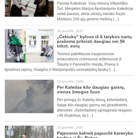
Paroda Katedroje Visą mėnesį Vilkaviškio
Švč. Mergelės Marijos Apsilankymo Katedroje
veikė paroda, skirta vitražų meistro Kazio
Morkūno 100-ųjų gimimo metinių […]
29 gruodžio, 2025
„Čekiukų“ bylose iš 6 tarybos narių
prašoma priteisti daugiau nei 56
tūkst. eurų
Teismui pateiktuose naujausiuose
prokuratūros civiliniuose ieškiniuose iš
Šiaulių ir Panevėžio miestų, Prienų ir
Ignalinos rajonų, Visagino ir Marijampolės savivaldybių tarybų […]
26 gruodžio, 2025
Per Kalėdas kilo daugiau gaisrų,
vienas žmogus žuvo
Per pirmąją šv. Kalėdų dieną, ketvirtadienį,
šalyje kilo daugiau gaisrų nei įprastinėmis
dienomis. „Ketvirtadienį ugniagesiai reagavo
į 48 išvykimus, tai […]
20 gruodžio, 2025
Pajevonio kalnelį papuošė karavyko
kryžius ir Šv. Rokas