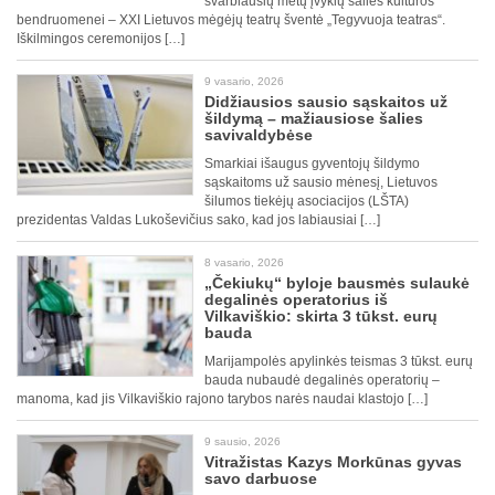
svarbiausių metų įvykių šalies kultūros
bendruomenei – XXI Lietuvos mėgėjų teatrų šventė „Tegyvuoja teatras“.
Iškilmingos ceremonijos […]
9 vasario, 2026
Didžiausios sausio sąskaitos už
šildymą – mažiausiose šalies
savivaldybėse
Smarkiai išaugus gyventojų šildymo
sąskaitoms už sausio mėnesį, Lietuvos
šilumos tiekėjų asociacijos (LŠTA)
prezidentas Valdas Lukoševičius sako, kad jos labiausiai […]
8 vasario, 2026
„Čekiukų“ byloje bausmės sulaukė
degalinės operatorius iš
Vilkaviškio: skirta 3 tūkst. eurų
bauda
Marijampolės apylinkės teismas 3 tūkst. eurų
bauda nubaudė degalinės operatorių –
manoma, kad jis Vilkaviškio rajono tarybos narės naudai klastojo […]
9 sausio, 2026
Vitražistas Kazys Morkūnas gyvas
savo darbuose