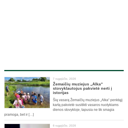
7 rugpjūčio, 2026
Žemaičių muziejus „Alka“
stovyklautojus pakvietė nerti į
istorijas
Šią vasarą Žemaičių muziejus „Alka“ penktąjį
kartą pakvietė susitikti vasaros nuotykiams
dienos stovykloje, tapusia ne tik smagia
pramoga, bet ir […]
6 rugpjūčio, 2026