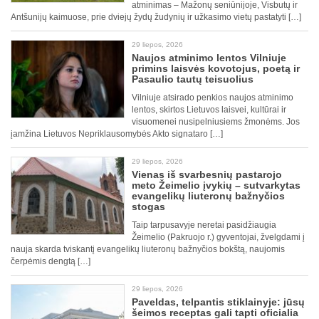
atminimas – Mažonų seniūnijoje, Visbutų ir
Antšunijų kaimuose, prie dviejų žydų žudynių ir užkasimo vietų pastatyti […]
29 liepos, 2026
Naujos atminimo lentos Vilniuje
primins laisvės kovotojus, poetą ir
Pasaulio tautų teisuolius
Vilniuje atsirado penkios naujos atminimo
lentos, skirtos Lietuvos laisvei, kultūrai ir
visuomenei nusipelniusiems žmonėms. Jos
įamžina Lietuvos Nepriklausomybės Akto signataro […]
29 liepos, 2026
Vienas iš svarbesnių pastarojo
meto Žeimelio įvykių – sutvarkytas
evangelikų liuteronų bažnyčios
stogas
Taip tarpusavyje neretai pasidžiaugia
Žeimelio (Pakruojo r.) gyventojai, žvelgdami į
nauja skarda tviskantį evangelikų liuteronų bažnyčios bokštą, naujomis
čerpėmis dengtą […]
29 liepos, 2026
Paveldas, telpantis stiklainyje: jūsų
šeimos receptas gali tapti oficialia