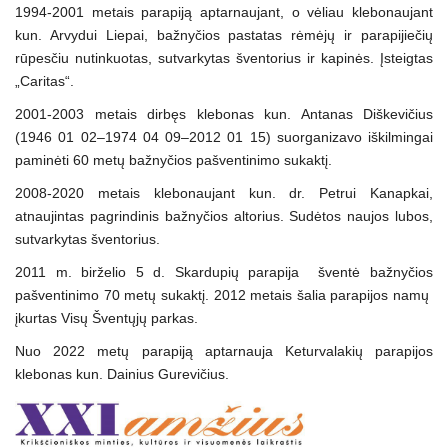
1994-2001 metais parapiją aptarnaujant, o vėliau klebonaujant
kun. Arvydui Liepai, bažnyčios pastatas rėmėjų ir parapijiečių
rūpesčiu nutinkuotas, sutvarkytas šventorius ir kapinės. Įsteigtas
„Caritas“.
2001-2003 metais dirbęs klebonas kun. Antanas Diškevičius
(1946 01 02–1974 04 09–2012 01 15) suorganizavo iškilmingai
paminėti 60 metų bažnyčios pašventinimo sukaktį.
2008-2020 metais klebonaujant kun. dr. Petrui Kanapkai,
atnaujintas pagrindinis bažnyčios altorius. Sudėtos naujos lubos,
sutvarkytas šventorius.
2011 m. birželio 5 d. Skardupių parapija šventė bažnyčios
pašventinimo 70 metų sukaktį. 2012 metais šalia parapijos namų
įkurtas Visų Šventųjų parkas.
Nuo 2022 metų parapiją aptarnauja Keturvalakių parapijos
klebonas kun. Dainius Gurevičius.