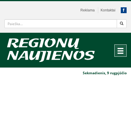
Reklama
Kontaktai
Sekmadienis, 9 rugpjūčio