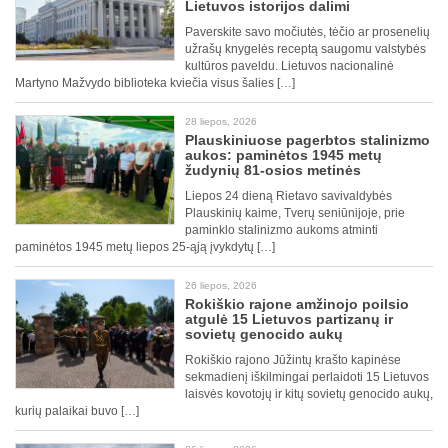
Lietuvos istorijos dalimi
Paverskite savo močiutės, tėčio ar prosenelių
užrašų knygelės receptą saugomu valstybės
kultūros paveldu. Lietuvos nacionalinė
Martyno Mažvydo biblioteka kviečia visus šalies […]
28 liepos, 2026
Plauskiniuose pagerbtos stalinizmo
aukos: paminėtos 1945 metų
žudynių 81-osios metinės
Liepos 24 dieną Rietavo savivaldybės
Plauskinių kaime, Tverų seniūnijoje, prie
paminklo stalinizmo aukoms atminti
paminėtos 1945 metų liepos 25-ąją įvykdytų […]
26 liepos, 2026
Rokiškio rajone amžinojo poilsio
atgulė 15 Lietuvos partizanų ir
sovietų genocido aukų
Rokiškio rajono Jūžintų krašto kapinėse
sekmadienį iškilmingai perlaidoti 15 Lietuvos
laisvės kovotojų ir kitų sovietų genocido aukų,
kurių palaikai buvo […]