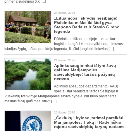
primena sudėtingą XX […]
24 liepos, 2026
„Lituanicos“ skrydis nesibaigė:
Pščelniko miške iki šiol gyva
Stepono Dariaus ir Stasio Girėno
legenda
Pščelniko miškas Lenkijoje – vieta, kur
tragiškai baigėsi vienas ryškiausių Lietuvos
istorijos žygių, tačiau prasidėjo legenda, iki šiol jungianti lietuvius […]
21 liepos, 2026
Aplinkosaugininkai ištyrė žuvų
gaišimą Marijampolės
savivaldybėje: taršos požymių
nerasta
Aplinkos apsaugos departamento (AAD)
specialistai nenustatė taršos Šešupėje ir
Puskelnių tvenkinyje Marijampolės savivaldybėje, kur buvo pastebėtas
masinis žuvų gaišimas. Atlikti […]
20 liepos, 2026
„Čekiukų“ bylose įtarimai pareikšti
Marijampolės, Trakų ir Radviliškio
rajonų savivaldybių tarybų nariams