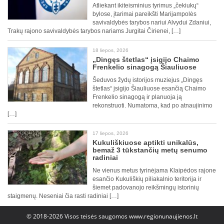
Atliekant ikiteisminius tyrimus „čekiukų“
bylose, įtarimai pareikšti Marijampolės
savivaldybės tarybos nariui Alvydui Zdaniui,
Trakų rajono savivaldybės tarybos nariams Jurgitai Čirienei, […]
18 liepos, 2026
„Dingęs štetlas“ įsigijo Chaimo
Frenkelio sinagogą Šiauliuose
Šeduvos žydų istorijos muziejus „Dingęs
štetlas“ įsigijo Šiauliuose esančią Chaimo
Frenkelio sinagogą ir planuoja ją
rekonstruoti. Numatoma, kad po atnaujinimo
[…]
17 liepos, 2026
Kukuliškiuose aptikti unikalūs,
bemaž 3 tūkstančių metų senumo
radiniai
Ne vienus metus tyrinėjama Klaipėdos rajone
esančio Kukuliškių piliakalnio teritorija ir
šiemet padovanojo reikšmingų istorinių
staigmenų. Neseniai čia rasti radiniai […]
© 2018-2026 Visos teisės saugomos
www.regionunaujienos.lt