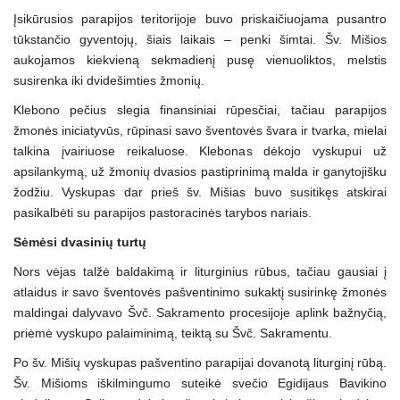
Įsikūrusios parapijos teritorijoje buvo priskaičiuojama pusantro
tūkstančio gyventojų, šiais laikais – penki šimtai. Šv. Mišios
aukojamos kiekvieną sekmadienį pusę vienuoliktos, melstis
susirenka iki dvidešimties žmonių.
Klebono pečius slegia finansiniai rūpesčiai, tačiau parapijos
žmonės iniciatyvūs, rūpinasi savo šventovės švara ir tvarka, mielai
talkina įvairiuose reikaluose. Klebonas dėkojo vyskupui už
apsilankymą, už žmonių dvasios pastiprinimą malda ir ganytojišku
žodžiu. Vyskupas dar prieš šv. Mišias buvo susitikęs atskirai
pasikalbėti su parapijos pastoracinės tarybos nariais.
Sėmėsi dvasinių turtų
Nors vėjas talžė baldakimą ir liturginius rūbus, tačiau gausiai į
atlaidus ir savo šventovės pašventinimo sukaktį susirinkę žmonės
maldingai dalyvavo Švč. Sakramento procesijoje aplink bažnyčią,
priėmė vyskupo palaiminimą, teiktą su Švč. Sakramentu.
Po šv. Mišių vyskupas pašventino parapijai dovanotą liturginį rūbą.
Šv. Mišioms iškilmingumo suteikė svečio Egidijaus Bavikino