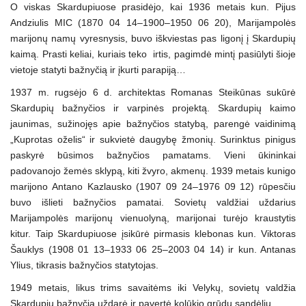
O viskas Skardupiuose prasidėjo, kai 1936 metais kun. Pijus
Andziulis MIC (1870 04 14–1900–1950 06 20), Marijampolės
marijonų namų vyresnysis, buvo iškviestas pas ligonį į Skardupių
kaimą. Prasti keliai, kuriais teko irtis, pagimdė mintį pasiūlyti šioje
vietoje statyti bažnyčią ir įkurti parapiją…
1937 m. rugsėjo 6 d. architektas Romanas Steikūnas sukūrė
Skardupių bažnyčios ir varpinės projektą. Skardupių kaimo
jaunimas, sužinojęs apie bažnyčios statybą, parengė vaidinimą
„Kuprotas oželis“ ir sukvietė daugybę žmonių. Surinktus pinigus
paskyrė būsimos bažnyčios pamatams. Vieni ūkininkai
padovanojo žemės sklypą, kiti žvyro, akmenų. 1939 metais kunigo
marijono Antano Kazlausko (1907 09 24–1976 09 12) rūpesčiu
buvo išlieti bažnyčios pamatai. Sovietų valdžiai uždarius
Marijampolės marijonų vienuolyną, marijonai turėjo kraustytis
kitur. Taip Skardupiuose įsikūrė pirmasis klebonas kun. Viktoras
Šauklys (1908 01 13–1933 06 25–2003 04 14) ir kun. Antanas
Ylius, tikrasis bažnyčios statytojas.
1949 metais, likus trims savaitėms iki Velykų, sovietų valdžia
Skardupių bažnyčią uždarė ir pavertė kolūkio grūdų sandėliu.