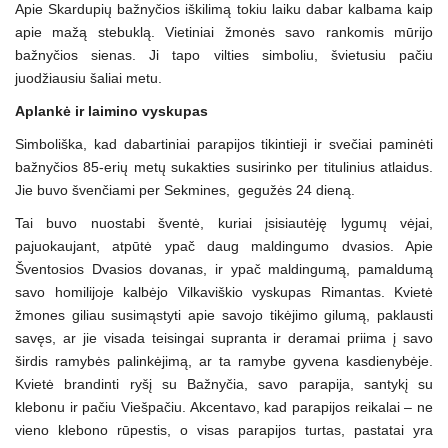
Apie Skardupių bažnyčios iškilimą tokiu laiku dabar kalbama kaip
apie mažą stebuklą. Vietiniai žmonės savo rankomis mūrijo
bažnyčios sienas. Ji tapo vilties simboliu, švietusiu pačiu
juodžiausiu šaliai metu.
Aplankė ir laimino vyskupas
Simboliška, kad dabartiniai parapijos tikintieji ir svečiai paminėti
bažnyčios 85-erių metų sukakties susirinko per titulinius atlaidus.
Jie buvo švenčiami per Sekmines, gegužės 24 dieną.
Tai buvo nuostabi šventė, kuriai įsisiautėję lygumų vėjai,
pajuokaujant, atpūtė ypač daug maldingumo dvasios. Apie
Šventosios Dvasios dovanas, ir ypač maldingumą, pamaldumą
savo homilijoje kalbėjo Vilkaviškio vyskupas Rimantas. Kvietė
žmones giliau susimąstyti apie savojo tikėjimo gilumą, paklausti
savęs, ar jie visada teisingai supranta ir deramai priima į savo
širdis ramybės palinkėjimą, ar ta ramybe gyvena kasdienybėje.
Kvietė brandinti ryšį su Bažnyčia, savo parapija, santykį su
klebonu ir pačiu Viešpačiu. Akcentavo, kad parapijos reikalai – ne
vieno klebono rūpestis, o visas parapijos turtas, pastatai yra