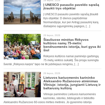
26 liepos, 2026
Į UNESCO pasaulio paveldo sąrašą
įtraukti trys objektai
Į UNESCO pasaulio paveldo sąrašą įtraukti
trys objektai: D dienos paplūdimiai
Normandijoje, kur per Antrąjį pasaulinį karą
išsilaipino sąjungininkų pajėgos, […]
26 liepos, 2026
Šiauliuose minėtas Rėkyvos
kultūros namų 75-metis:
bendruomenės istorija, kuri gyva iki
šiol
Rėkyvos kultūros namai paminėjo garbingą
75 metų veiklos sukaktį. Šia proga surengta
šventė „Rėkyvos karpis“ tapo ne tik jubiliejaus renginiu, […]
26 liepos, 2026
Lietuvos kariuomenės karininko
Aleksandro Ružancovo atminimas
Vilniuje: istorija, jungianti Lietuvą ir
baltarusių kultūrą
Vilniuje paminėtos Lietuvos kariuomenės
karininko, istoriko, bibliografo ir bibliofilo
Aleksandro Ružancovo 60-osios mirties metinės. Jo gyvenimo istorija