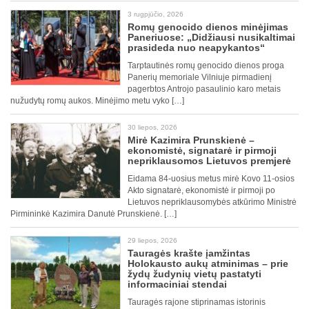
3 rugpjūčio, 2026
Romų genocido dienos minėjimas
Paneriuose: „Didžiausi nusikaltimai
prasideda nuo neapykantos“
Tarptautinės romų genocido dienos proga
Panerių memoriale Vilniuje pirmadienį
pagerbtos Antrojo pasaulinio karo metais
nužudytų romų aukos. Minėjimo metu vyko […]
30 liepos, 2026
Mirė Kazimira Prunskienė –
ekonomistė, signatarė ir pirmoji
nepriklausomos Lietuvos premjerė
Eidama 84-uosius metus mirė Kovo 11-osios
Akto signatarė, ekonomistė ir pirmoji po
Lietuvos nepriklausomybės atkūrimo Ministrė
Pirmininkė Kazimira Danutė Prunskienė. […]
29 liepos, 2026
Tauragės krašte įamžintas
Holokausto aukų atminimas – prie
žydų žudynių vietų pastatyti
informaciniai stendai
Tauragės rajone stiprinamas istorinis