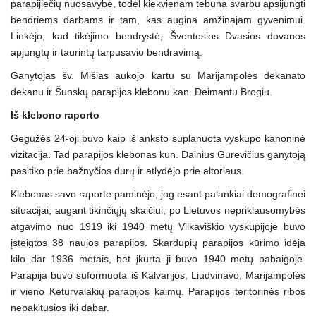
parapijiečių nuosavybė, todėl kiekvienam tebūna svarbu apsijungti
bendriems darbams ir tam, kas augina amžinajam gyvenimui.
Linkėjo, kad tikėjimo bendrystė, Šventosios Dvasios dovanos
apjungtų ir taurintų tarpusavio bendravimą.
Ganytojas šv. Mišias aukojo kartu su Marijampolės dekanato
dekanu ir Šunskų parapijos klebonu kan. Deimantu Brogiu.
Iš klebono raporto
Gegužės 24-oji buvo kaip iš anksto suplanuota vyskupo kanoninė
vizitacija. Tad parapijos klebonas kun. Dainius Gurevičius ganytoją
pasitiko prie bažnyčios durų ir atlydėjo prie altoriaus.
Klebonas savo raporte paminėjo, jog esant palankiai demografinei
situacijai, augant tikinčiųjų skaičiui, po Lietuvos nepriklausomybės
atgavimo nuo 1919 iki 1940 metų Vilkaviškio vyskupijoje buvo
įsteigtos 38 naujos parapijos. Skardupių parapijos kūrimo idėja
kilo dar 1936 metais, bet įkurta ji buvo 1940 metų pabaigoje.
Parapija buvo suformuota iš Kalvarijos, Liudvinavo, Marijampolės
ir vieno Keturvalakių parapijos kaimų. Parapijos teritorinės ribos
nepakitusios iki dabar.