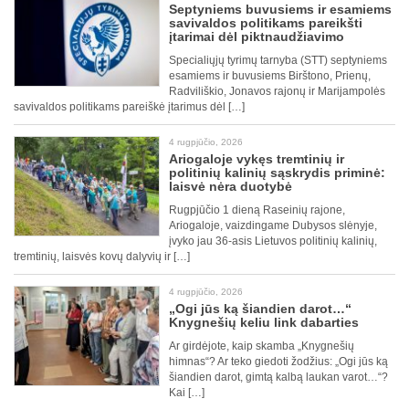
Septyniems buvusiems ir esamiems
savivaldos politikams pareikšti
įtarimai dėl piktnaudžiavimo
Specialiųjų tyrimų tarnyba (STT) septyniems
esamiems ir buvusiems Birštono, Prienų,
Radviliškio, Jonavos rajonų ir Marijampolės
savivaldos politikams pareiškė įtarimus dėl […]
4 rugpjūčio, 2026
Ariogaloje vykęs tremtinių ir
politinių kalinių sąskrydis priminė:
laisvė nėra duotybė
Rugpjūčio 1 dieną Raseinių rajone,
Ariogaloje, vaizdingame Dubysos slėnyje,
įvyko jau 36-asis Lietuvos politinių kalinių,
tremtinių, laisvės kovų dalyvių ir […]
4 rugpjūčio, 2026
„Ogi jūs ką šiandien darot…“
Knygnešių keliu link dabarties
Ar girdėjote, kaip skamba „Knygnešių
himnas“? Ar teko giedoti žodžius: „Ogi jūs ką
šiandien darot, gimtą kalbą laukan varot…“?
Kai […]