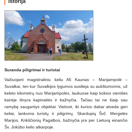
istorija
Suranda piligrimai ir turistai
Važiuojant magistraliniu keliu A5 Kaunas – Marijampolė –
Suvalkai, ten kur Suvalkijos lygumos susilieja su aukštumomis, už
keleto kilometrų nuo Marijampolės, laukuose kaip kokios vienišės
kairėje išnyra kapinaitės ir bažnyčia. Tačiau tai ne šiaip sau
ramybę saugantys objektai. Vietovė, iki kurios dabar atveda geri
keliai, lankoma turistų ir piligrimų. Skardupių Švč. Mergelės
Marijos, Krikščionių Pagalbos, bažnyčia yra per Lietuvą einančio
Šv. Jokūbo kelio atkarpoje.