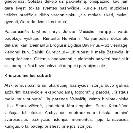
giedojimas. Solistas dėkojo už pakvietimą, prisipažino, kad jam
gera švęsti tokias šventes bažnyčioje, kurioje savo muzikinės
veiklos pradžioje dirbo vargonininku, „čia mokėsi tikėti, mylėti,
gyventi, čia rado dvasinius turtus“.
Pastoracinės tarybos narys Juozas Vaičiulis parapijos vardu
padėkojo vyskupui Rimantui Norvilai ir Marijampolės dekanato
dekanui kan. Deimantui Brogiui ir Egidijui Bavikinui, – už viešnagę,
klebonui kun. Dainiui Gurevičiui – už rūpestį ir meilę Bažnyčiai ir
parapijiečiams. Gėlėmis apdovanoti ir plojimais palydėti svečiai ir
visi parapijiečiai buvo pakviesti agapei į parapijos salę.
Kristaus meilės suburti
Atskirai susipažinti su Skardupių bažnyčios istorija buvo galima
apžiūrint bažnyčioje eksponuojamą fotografijų parodą „Kristaus
meilė mus suburia“. Ją parengė Valavičių kaimo bibliotekininkė
Lilija Stankevičienė, padedant Marijampolės Petro Kriaučiūno
viešajai bibliotekai. Archyvinės nuotraukos ir tekstai priminė
svarbiausius bažnyčios istorijos momentus, joje tarnavusius
kunigus, o tai padėjo prisiliesti prie jos istorijos.