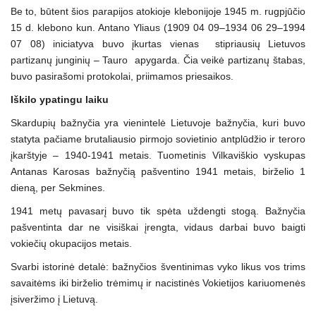
Be to, būtent šios parapijos atokioje klebonijoje 1945 m. rugpjūčio
15 d. klebono kun. Antano Yliaus (1909 04 09–1934 06 29–1994
07 08) iniciatyva buvo įkurtas vienas stipriausių Lietuvos
partizanų junginių – Tauro apygarda. Čia veikė partizanų štabas,
buvo pasirašomi protokolai, priimamos priesaikos.
Iškilo ypatingu laiku
Skardupių bažnyčia yra vienintelė Lietuvoje bažnyčia, kuri buvo
statyta pačiame brutaliausio pirmojo sovietinio antplūdžio ir teroro
įkarštyje – 1940-1941 metais. Tuometinis Vilkaviškio vyskupas
Antanas Karosas bažnyčią pašventino 1941 metais, birželio 1
dieną, per Sekmines.
1941 metų pavasarį buvo tik spėta uždengti stogą. Bažnyčia
pašventinta dar ne visiškai įrengta, vidaus darbai buvo baigti
vokiečių okupacijos metais.
Svarbi istorinė detalė: bažnyčios šventinimas vyko likus vos trims
savaitėms iki birželio trėmimų ir nacistinės Vokietijos kariuomenės
įsiveržimo į Lietuvą.