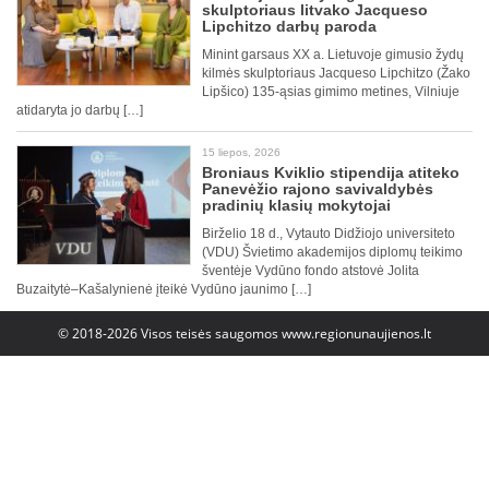
skulptoriaus litvako Jacqueso
Lipchitzo darbų paroda
Minint garsaus XX a. Lietuvoje gimusio žydų
kilmės skulptoriaus Jacqueso Lipchitzo (Žako
Lipšico) 135-ąsias gimimo metines, Vilniuje
atidaryta jo darbų […]
15 liepos, 2026
Broniaus Kviklio stipendija atiteko
Panevėžio rajono savivaldybės
pradinių klasių mokytojai
Birželio 18 d., Vytauto Didžiojo universiteto
(VDU) Švietimo akademijos diplomų teikimo
šventėje Vydūno fondo atstovė Jolita
Buzaitytė–Kašalynienė įteikė Vydūno jaunimo […]
© 2018-2026 Visos teisės saugomos
www.regionunaujienos.lt