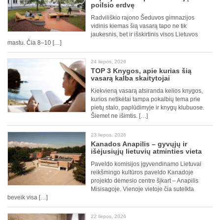
poilsio erdvę
Radviliškio rajono Šeduvos gimnazijos
vidinis kiemas šią vasarą tapo ne tik
jaukesnis, bet ir išskirtinis visos Lietuvos
mastu. Čia 8–10 […]
24 liepos, 2026
TOP 3 Knygos, apie kurias šią
vasarą kalba skaitytojai
Kiekvieną vasarą atsiranda kelios knygos,
kurios netikėtai tampa pokalbių tema prie
pietų stalo, paplūdimyje ir knygų klubuose.
Šiemet ne išimtis. […]
23 liepos, 2026
Kanados Anapilis – gyvųjų ir
išėjusiųjų lietuvių atminties vieta
Paveldo komisijos įgyvendinamo Lietuvai
reikšmingo kultūros paveldo Kanadoje
projekto dėmesio centre šįkart – Anapilis
Misisagoje. Vienoje vietoje čia sutelkta
beveik visa […]
22 liepos, 2026