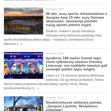
20 liepos, 2026
46 mln. eurų sporto infrastruktūrai ir
daugiau kaip 15 mln. eurų fiziniam
aktyvumui: ministerija pristato
naują sporto plėtros kryptį
Švietimo, mokslo ir sporto ministerija
inicijuoja vieną didžiausių pastarųjų metų
sporto infrastruktūros plėtros etapų – investuos į nemokamas fizinio
aktyvumo […]
20 liepos, 2026
Ignalinos 160-mečio šventė tapo
viena ryškiausių vasaros švenčių
Lietuvoje: net nedidelis miestas gali
surengti aukšto lygio renginį
Liepos 14–19 dienomis Ignalina iškilmingai
paminėjo 160-ąjį miesto gimtadienį. Šešias
dienas trukusi programa sujungė kultūrą, sportą, meną, istoriją,
bendruomeniškumą ir […]
20 liepos, 2026
Druskininkuose atidaryta paroda
„Jacques Lipchitz. Skulptūros-
piligrimai“