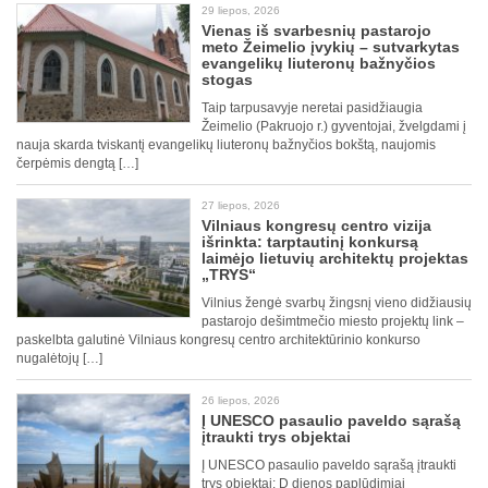
29 liepos, 2026
Vienas iš svarbesnių pastarojo
meto Žeimelio įvykių – sutvarkytas
evangelikų liuteronų bažnyčios
stogas
Taip tarpusavyje neretai pasidžiaugia
Žeimelio (Pakruojo r.) gyventojai, žvelgdami į
nauja skarda tviskantį evangelikų liuteronų bažnyčios bokštą, naujomis
čerpėmis dengtą […]
27 liepos, 2026
Vilniaus kongresų centro vizija
išrinkta: tarptautinį konkursą
laimėjo lietuvių architektų projektas
„TRYS“
Vilnius žengė svarbų žingsnį vieno didžiausių
pastarojo dešimtmečio miesto projektų link –
paskelbta galutinė Vilniaus kongresų centro architektūrinio konkurso
nugalėtojų […]
26 liepos, 2026
Į UNESCO pasaulio paveldo sąrašą
įtraukti trys objektai
Į UNESCO pasaulio paveldo sąrašą įtraukti
trys objektai: D dienos paplūdimiai