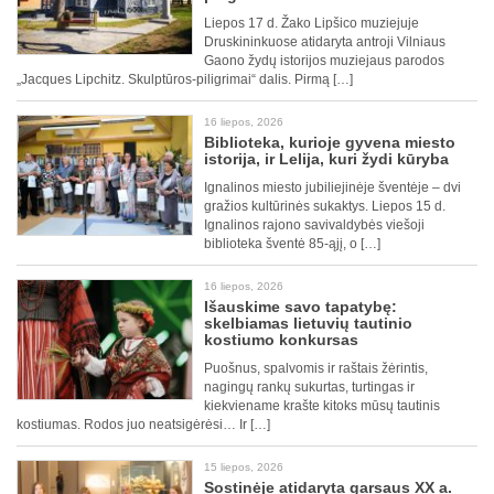
Liepos 17 d. Žako Lipšico muziejuje
Druskininkuose atidaryta antroji Vilniaus
Gaono žydų istorijos muziejaus parodos
„Jacques Lipchitz. Skulptūros-piligrimai“ dalis. Pirmą […]
16 liepos, 2026
Biblioteka, kurioje gyvena miesto
istorija, ir Lelija, kuri žydi kūryba
Ignalinos miesto jubiliejinėje šventėje – dvi
gražios kultūrinės sukaktys. Liepos 15 d.
Ignalinos rajono savivaldybės viešoji
biblioteka šventė 85-ąjį, o […]
16 liepos, 2026
Išauskime savo tapatybę:
skelbiamas lietuvių tautinio
kostiumo konkursas
Puošnus, spalvomis ir raštais žėrintis,
nagingų rankų sukurtas, turtingas ir
kiekviename krašte kitoks mūsų tautinis
kostiumas. Rodos juo neatsigėrėsi… Ir […]
15 liepos, 2026
Sostinėje atidaryta garsaus XX a.