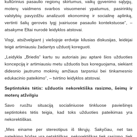
kultūrinius pasaulio regionų skirtumus, vaikų gyvenimo sąlygų,
moterų vaidmens svarbos visuomenei ypatumus, pasirinktų
valstybių pavyzdžiu analizuoti ekonominę ir socialinę aplinką,
vertinti šalių gerovės lygį įvairiuose pasaulio kontekstuose“, –
atsakyme Eltai nurodė leidyklos atstovai.
Visgi, atsižvelgiant į viešojoje erdvėje kilusias diskusijas, leidėjai
teigė artimiausiu žadantys užduotį koreguoti.
„Leidykla „Briedis“ kartu su autoriais jau aptarė šios užduoties
koncepciją ir artimiausiu metu užduotis bus koreguojama, siekiant
didesnio jautrumo mokinių amžiaus tarpsniui bei tinkamesnio
edukacinio pateikimo“, – tvirtino leidyklos atstovai.
Septintokės tėtis: užduotis nekorektiška rasizmo, šeimų ir
moterų atžvilgiu
Savo ruožtu situaciją socialiniuose tinkluose paviešinęs
septintokės tėtis teigia, kad toks užduoties pateikimas yra
nekorektiškas.
„Mes einame per stereotipus iš tikrųjų. Sakyčiau, net tas
pateikimo būdas yra netaktiškas, nekorektiškas tiek rasizmo, tiek