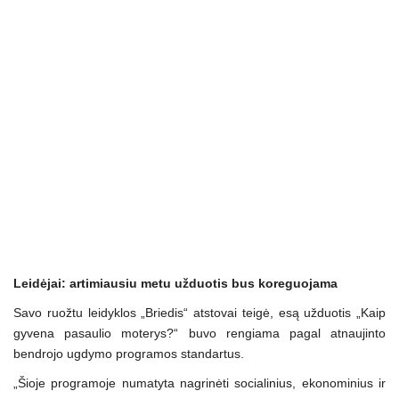
Leidėjai: artimiausiu metu užduotis bus koreguojama
Savo ruožtu leidyklos „Briedis“ atstovai teigė, esą užduotis „Kaip
gyvena pasaulio moterys?“ buvo rengiama pagal atnaujinto
bendrojo ugdymo programos standartus.
„Šioje programoje numatyta nagrinėti socialinius, ekonominius ir