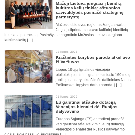
Mažoji Lietuva jungiasi į bendrą
kultūros kelių tinklą: aštuonios
savivaldybės pasirašė strateginę
partnerystę
Mažosios Lietuvos regionas žengia svarbų
žingsnį stiprindamas savo kultūrinį identitetą
ir turizmo potencialą. Pasirašyta etnografinio Mažosios Lietuvos regiono
kultūros kelių […]
22 liepos, 2026
Kraštietės kūrybos paroda atkeliavo
iš Varšuvos
Liepos 18-ąją Ignalinos viešojoje
bibliotekoje, minint Ignalinos miesto 160 metų
jubiliejų, atidaryta kraštietės dailininkės Ninos
Paškovskos tapybos darbų paroda. Į […]
21 liepos, 2026
ES galutinai atšaukė dotaciją
Venecijos bienalei dėl Rusijos
dalyvavimo
Europos Sąjunga (ES) antradienį pranešė,
kad galutinai atšaukė 2 mln. eurų dotaciją
Venecijos bienalei dėl Rusijos dalyvavimo
didžiausioje pasaulio šiuolaikinio […]