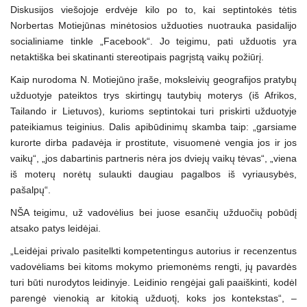
Diskusijos viešojoje erdvėje kilo po to, kai septintokės tėtis
Norbertas Motiejūnas minėtosios užduoties nuotrauka pasidalijo
socialiniame tinkle „Facebook“. Jo teigimu, pati užduotis yra
netaktiška bei skatinanti stereotipais pagrįstą vaikų požiūrį.
Kaip nurodoma N. Motiejūno įraše, moksleivių geografijos pratybų
užduotyje pateiktos trys skirtingų tautybių moterys (iš Afrikos,
Tailando ir Lietuvos), kurioms septintokai turi priskirti užduotyje
pateikiamus teiginius. Dalis apibūdinimų skamba taip: „garsiame
kurorte dirba padavėja ir prostitute, visuomenė vengia jos ir jos
vaikų“, „jos dabartinis partneris nėra jos dviejų vaikų tėvas“, „viena
iš moterų norėtų sulaukti daugiau pagalbos iš vyriausybės,
pašalpų“.
NŠA teigimu, už vadovėlius bei juose esančių užduočių pobūdį
atsako patys leidėjai.
„Leidėjai privalo pasitelkti kompetentingus autorius ir recenzentus
vadovėliams bei kitoms mokymo priemonėms rengti, jų pavardės
turi būti nurodytos leidinyje. Leidinio rengėjai gali paaiškinti, kodėl
parengė vienokią ar kitokią užduotį, koks jos kontekstas“, –