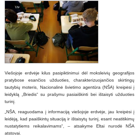
Viešojoje erdvėje kilus pasipiktinimui dėl moksleivių geografijos
pratybose esančios užduoties, charakterizuojančios skirtingų
tautybių moteris, Nacionalinė švietimo agentūra (NŠA) kreipėsi į
leidyklą „Briedis“ su prašymu pasiaiškinti bei ištaisyti užduoties
turinį.
„NŠA, reaguodama į informaciją viešojoje erdvėje, jau kreipėsi į
leidėją, kad paaiškintų situaciją ir ištaisytų turinį, esant neatitikimų
nustatytiems reikalavimams“, – atsakyme Eltai nurodė NŠA
atstovai.