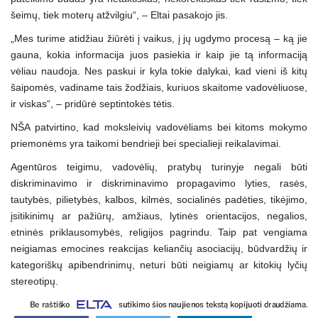
šeimų, tiek moterų atžvilgiu“, – Eltai pasakojo jis.
„Mes turime atidžiau žiūrėti į vaikus, į jų ugdymo procesą – ką jie
gauna, kokia informacija juos pasiekia ir kaip jie tą informaciją
vėliau naudoja. Nes paskui ir kyla tokie dalykai, kad vieni iš kitų
šaipomės, vadiname tais žodžiais, kuriuos skaitome vadovėliuose,
ir viskas“, – pridūrė septintokės tėtis.
NŠA patvirtino, kad moksleivių vadovėliams bei kitoms mokymo
priemonėms yra taikomi bendrieji bei specialieji reikalavimai.
Agentūros teigimu, vadovėlių, pratybų turinyje negali būti
diskriminavimo ir diskriminavimo propagavimo lyties, rasės,
tautybės, pilietybės, kalbos, kilmės, socialinės padėties, tikėjimo,
įsitikinimų ar pažiūrų, amžiaus, lytinės orientacijos, negalios,
etninės priklausomybės, religijos pagrindu. Taip pat vengiama
neigiamas emocines reakcijas keliančių asociacijų, būdvardžių ir
kategoriškų apibendrinimų, neturi būti neigiamų ar kitokių lyčių
stereotipų.