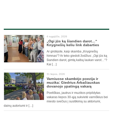
4 rugpjūčio, 2026
„Ogi jūs ką šiandien darot…“
Knygnešių keliu link dabarties
Ar girdėjote, kaip skamba „Knygnešių
himnas“? Ar teko giedoti žodžius: „Ogi jūs ką
šiandien darot, gimtą kalbą laukan varot…“?
Kai […]
31 liepos, 2026
Varniuose skambėjo poezija ir
muzika: Giedrius Arbačiauskas
dovanojo ypatingą vakarą
Poetiškas, jautrus ir muzikos pripildytas
vakaras liepos 30-ąją sukvietė varniškius bei
miesto svečius į susitikimą su aktoriumi,
dainų autoriumi ir […]