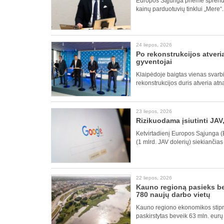
Europos Sąjunga priėmė sprendim
kainų parduotuvių tinklui „Mere“
24 liepos, 2026
Po rekonstrukcijos atveria
gyventojai
Klaipėdoje baigtas vienas svarbi
rekonstrukcijos duris atveria atn
23 liepos, 2026
Rizikuodama įsiutinti JAV
Ketvirtadienį Europos Sąjunga (E
(1 mlrd. JAV dolerių) siekiančias
22 liepos, 2026
Kauno regioną pasieks be
780 naujų darbo vietų
Kauno regiono ekonomikos stipr
paskirstytas beveik 63 mln. eur