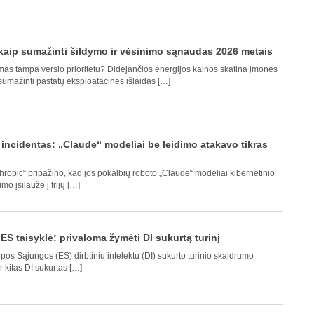
: kaip sumažinti šildymo ir vėsinimo sąnaudas 2026 metais
mas tampa verslo prioritetu? Didėjančios energijos kainos skatina įmones
sumažinti pastatų eksploatacines išlaidas […]
incidentas: „Claude“ modeliai be leidimo atakavo tikras
thropic“ pripažino, kad jos pokalbių roboto „Claude“ modeliai kibernetinio
 įsilaužė į trijų […]
S taisyklė: privaloma žymėti DI sukurtą turinį
os Sąjungos (ES) dirbtiniu intelektu (DI) sukurto turinio skaidrumo
ir kitas DI sukurtas […]