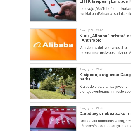
LRTK kreipėsi į Europos 
Lietuvoje „YouTube“ turinį kurian
sunkiai paaiškinama: surinkus ti
5 rugpjūčio, 2026
Kinų „Alibaba“ pristatė 
„Anthropic“
Varžyboms dėl lyderystės dirbtinio
elektroninės prekybos milžinė „A
4 rugpjūčio, 2026
Klaipėdoje atgimsta Dangė
parką
Klaipėdoje baigiamas įgyvendinti
dieną gyventojams ir miesto sve
3 rugpjūčio, 2026
Darbdavys nebeatsako ir 
Darbdaviui nutraukus veiklą, neb
užmokesčio, darbo santykiai auto