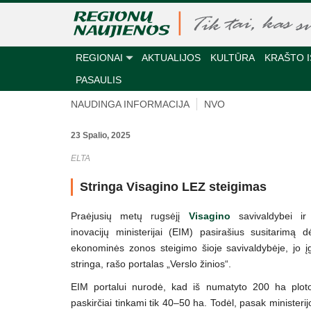
REGIONAI
AKTUALIJOS
KULTŪRA
KRAŠTO I
PASAULIS
NAUDINGA INFORMACIJA
NVO
23 Spalio, 2025
ELTA
Stringa Visagino LEZ steigimas
Praėjusių metų rugsėjį
Visagino
savivaldybei ir
inovacijų ministerijai (EIM) pasirašius susitarimą d
ekonominės zonos steigimo šioje savivaldybėje, jo 
stringa, rašo portalas „Verslo žinios“.
EIM portalui nurodė, kad iš numatyto 200 ha plot
paskirčiai tinkami tik 40–50 ha. Todėl, pasak ministeri