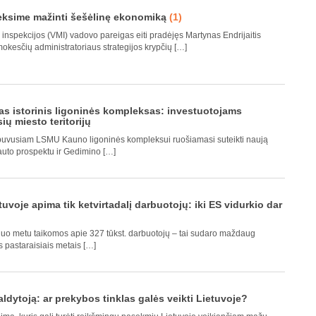
eksime mažinti šešėlinę ekonomiką
(1)
inspekcijos (VMI) vadovo pareigas eiti pradėjęs Martynas Endrijaitis
mokesčių administratoriaus strategijos krypčių […]
 istorinis ligoninės kompleksas: investuotojams
ių miesto teritorijų
uvusiam LSMU Kauno ligoninės kompleksui ruošiamasi suteikti naują
auto prospektu ir Gedimino […]
uvoje apima tik ketvirtadalį darbuotojų: iki ES vidurkio dar
šiuo metu taikomos apie 327 tūkst. darbuotojų – tai sudaro maždaug
rs pastaraisiais metais […]
dytoją: ar prekybos tinklas galės veikti Lietuvoje?