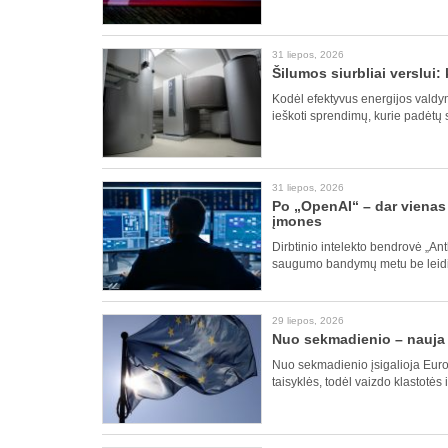
31 liepos, 2026
Šilumos siurbliai verslui
Kodėl efektyvus energijos valdy
ieškoti sprendimų, kurie padėtų 
31 liepos, 2026
Po „OpenAI“ – dar vienas 
įmones
Dirbtinio intelekto bendrovė „An
saugumo bandymų metu be leidimo
29 liepos, 2026
Nuo sekmadienio – nauja E
Nuo sekmadienio įsigalioja Europ
taisyklės, todėl vaizdo klastotės 