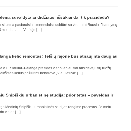
oblema suvaldyta ar didžiausi iššūkiai dar tik prasideda?
mo sistema pastaraisiais mėnesiais susidūrė su vienu didžiausių išbandymų
 metų balandį Vilniuje […]
langa kelio remontas: Telšių rajone bus atnaujinta daugiau
je A11 Šiauliai–Palanga prasidės vieno labiausiai nusidėvėjusių ruožų
eikšmės kelius prižiūrinti bendrovė „Via Lietuva“ […]
ių Šnipiškių urbanistinę studiją: prioritetas – paveldas ir
kęs Medinių Šnipiškių urbanistinės studijos rengimo procesas. Jo metu
ėdo vietos […]