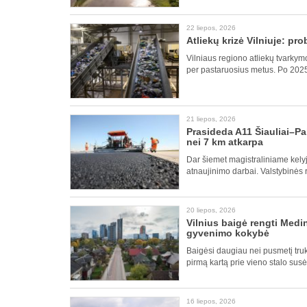
22 liepos, 2026
Atliekų krizė Vilniuje: pr
Vilniaus regiono atliekų tvarky
per pastaruosius metus. Po 2025
21 liepos, 2026
Prasideda A11 Šiauliai–Pa
nei 7 km atkarpa
Dar šiemet magistraliniame kely
atnaujinimo darbai. Valstybinės r
20 liepos, 2026
Vilnius baigė rengti Medin
gyvenimo kokybė
Baigėsi daugiau nei pusmetį tru
pirmą kartą prie vieno stalo sus
16 liepos, 2026