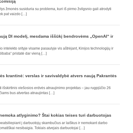
Komisiją
tys žmonės susiduria su problema, kuri iš pirmo žvilgsnio gali atrodyti
ek pat vaizdo […]
naują DI modelį, mesdama iššūkį bendrovėms „OpenAI“ ir
 intelekto srityje visame pasaulyje vis aštrėjant, Kinijos technologijų ir
libaba“ pristatė dar vieną […]
s krantinė: verslas ir savivaldybė atvers naują Pakrantės
 išskirtinis viešosios erdvės atnaujinimo projektas – jau rugpjūčio 26
čiams bus atvertas atnaujintas […]
nemoka atlyginimo? Štai kokias teises turi darbuotojas
eatsiliepiant į darbuotojų skambučius ar laiškus ir nemokant darbo
matiškai nesibaigia. Tokiais atvejais darbuotojai […]