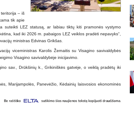
eritorija – iš
nkama tik apie
nga suteikti LEZ statusą, ar labiau tiktų kiti pramonės vystymo
 tikėtina, kad iki 2026 m. pabaigos LEZ veiklos pradėti nepavyks“,
vacijų ministras Edvinas Grikšas.
acijų viceministras Karolis Žemaitis su Visagino savivaldybės
igimo Visagino savivaldybėje inicijavimo.
no sav., Drūkšinių k., Grikiniškės gatvėje, o veiklą pradėtų iki
enės, Marijampolės, Panevėžio, Kėdainių laisvosios ekonominės