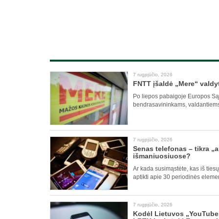
7 rugpjūčio, 2026
FNTT įšaldė „Mere“ valdyt
Po liepos pabaigoje Europos Sąj
bendrasavininkams, valdantiems 
7 rugpjūčio, 2026
Senas telefonas – tikra „
išmaniuosiuose?
Ar kada susimąstėte, kas iš ties
aptikti apie 30 periodinės eleme
7 rugpjūčio, 2026
Kodėl Lietuvos „YouTube“ 