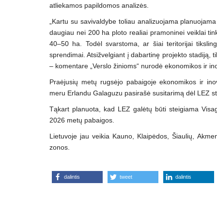
atliekamos papildomos analizės.
„Kartu su savivaldybe toliau analizuojama planuojama t
daugiau nei 200 ha ploto realiai pramoninei veiklai ti
40–50 ha. Todėl svarstoma, ar šiai teritorijai tiksli
sprendimai. Atsižvelgiant į dabartinę projekto stadiją,
– komentare „Verslo žinioms“ nurodė ekonomikos ir ino
Praėjusių metų rugsėjo pabaigoje ekonomikos ir inov
meru Erlandu Galaguzu pasirašė susitarimą dėl LEZ ste
Tąkart planuota, kad LEZ galėtų būti steigiama Visagi
2026 metų pabaigos.
Lietuvoje jau veikia Kauno, Klaipėdos, Šiaulių, Akm
zonos.
dalintis
tweet
dalintis