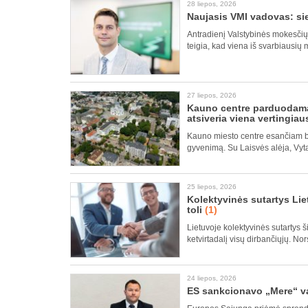
28 liepos, 2026
Naujasis VMI vadovas: si
Antradienį Valstybinės mokesčių 
teigia, kad viena iš svarbiausių 
27 liepos, 2026
Kauno centre parduodamas
atsiveria viena vertingiaus
Kauno miesto centre esančiam b
gyvenimą. Su Laisvės alėja, Vyt
25 liepos, 2026
Kolektyvinės sutartys Liet
toli
(1)
Lietuvoje kolektyvinės sutartys 
ketvirtadalį visų dirbančiųjų. No
24 liepos, 2026
ES sankcionavo „Mere“ val