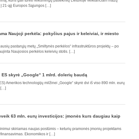
ą, kuris gali turėti reikšmingų pasekmių Lietuvoje veikiančiam mažų
. Į 21-ąjį Europos Sąjungos […]
ma Naujoji perkėla: pokyčius pajus ir keleiviai, ir miesto
ausių pastarųjų metų „Smiltynės perkėlos“ infrastruktūros projektų – po
aujinta Naujosios perkėlos keleivių stotis. […]
, ES skyrė „Google“ 1 mlrd. dolerių baudą
S) Amerikos technologijų milžinei „Google“ skyrė dvi iš viso 890 mln. eurų
 […]
veik 63 mln. eurų investicijos: įmonės kurs daugiau kaip
inimui skiriamas naujas postūmis – keturių pramonės įmonių projektams
ų finansavimas. Ekonomikos ir […]