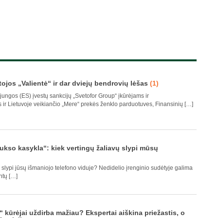
ojos „Valientė“ ir dar dviejų bendrovių lėšas
(1)
ungos (ES) įvestų sankcijų „Svetofor Group“ įkūrėjams ir
ir Lietuvoje veikiančio „Mere“ prekės ženklo parduotuves, Finansinių […]
aukso kasykla“: kiek vertingų žaliavų slypi mūsų
ų slypi jūsų išmaniojo telefono viduje? Nedidelio įrenginio sudėtyje galima
ntų […]
kūrėjai uždirba mažiau? Ekspertai aiškina priežastis, o