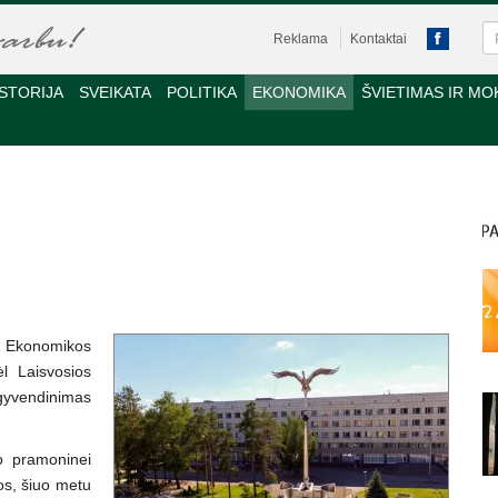
Reklama
Kontaktai
STORIJA
SVEIKATA
POLITIKA
EKONOMIKA
ŠVIETIMAS IR MO
 Ekonomikos
ėl Laisvosios
įgyvendinimas
o pramoninei
jos, šiuo metu