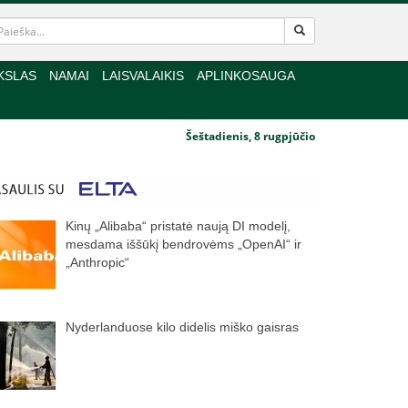
KSLAS
NAMAI
LAISVALAIKIS
APLINKOSAUGA
Šeštadienis, 8 rugpjūčio
Kinų „Alibaba“ pristatė naują DI modelį,
mesdama iššūkį bendrovėms „OpenAI“ ir
„Anthropic“
Nyderlanduose kilo didelis miško gaisras